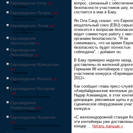
Евровидение Кипр
вопрос, связанный с обеспечен
[52]
Γιουροβίζιον
безопасности участников шоу, к
состоится в мае в Баку.
Евровидение Латвия
[125]
Eirodziesma Eirovīzija Eirovīzijas
dziesmu konkurss
Ян Ола Санд сказал, что Европ
вещательный союз (EBU) серье
Евровидение Литва
[65]
относится к вопросам безопасно
Eurovizijoje Eurovizija Eurovizijos
dainų konkursas
ведет совместную работу с ме
Евровидение
органами безопасности. "Я не
сомневаюсь, что на время Евро
Лихтенштейн
[6]
безопасность будет полностью
Евровидение
соблюдена", - добавил он.
Люксембург
[6]
RTL Luxembourg LSC
В Баку примерно неделю назад
Евровидение Македония
доставлены по железной дороге
Германии 98 контейнеров с груз
[24]
участников конкурса «Евровиде
Евровизија
2012».
Евровидение Мальта
[51]
MESC
Как сообщил глава пресс-служ
Евровидение Молдова
«Азербайджанские железные до
[134]
Надир Азмамедов, в этих конте
Concursul Muzical Eurovision
декорации, рекламные щиты и д
Евровидение
сценическое оборудование учас
Нидерланды
конкурса.
[26]
Eurovisie Songfestival
«С железнодорожной станции К
Евровидение Норвегия
эти контейнеры уже доставлены
[39]
концер
...
Читать дальше »
Eurosong Sang Ryddesalg Nrk Melodi
Grand Prix