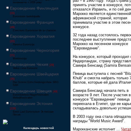
раз – в 1980 году. Тогда страна
починаючи з 1956 року
принять участие в конкурсе, по
Евровидение Финляндия
отказался Израиль, и по сей де
Марокко является единственной
[33]
Eurovision laulukilpailu
африканской страной, которая
Евровидение Франция
принимала участие в этом песе
конкурсе.
[49]
Concours Eurovision de la chanson
32 года назад состоялось перво
Евровидение Хорватия
последнее выступление предст
[22]
Марокко на песенном конкурсе
Pjesma Eurovizije
"Евровидение".
Евровидение Черногория
[21]
На конкурсе, который проходил 
Montevizija
Нидерландах, страну представ
Евровидение Чехия
Самира Бенсаид (Samira Bensaïd
[26]
Velká cena Eurovize
Певица выступила с песней "Bit
Евровидение Швейцария
Khub" и смогла набрать только 
[35]
баллов, которые ей дала Италия
Die Grosse Entscheidungsshow SRG
SSR
Самира Бенсаид начала петь в
Евровидение Швеция
[48]
возрасте 9 лет. После участия в
Eurovisionsschlagerfestivalen
Melodifestivalen
конкурсе "Евровидение" певица
Евровидение Эстония
переехала в Египет, где ее карь
складывалась довольно успешн
[226]
Eesti Laul Eurovisioon Эстонская
Песня
В 2003 году она стала обладат
награды "World Music Award".
Календарь новостей
Марокканские исполнит
...
Чита