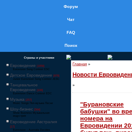
Форум
Чат
FAQ
Поиск
Страны и участники
Главная
»
Евровидение
[1858]
Eurovision Song Contest ESC
Новости Евровиден
Детское Евровидение
[878]
Junior Eurovision Song Contest JESC
Танцевальное
»
Евровидение
[106]
Eurovision Dance Contest EDC
Музыка
[257]
"Бурановские
Music Songs Поп-музыка Песни
Шоу-бизнес
бабушки" во вр
[564]
Show Business Музыкальная
индустрия
номера на
Евровидение Австралия
Евровидении 20
[17]
Eurovision – Australia Decides