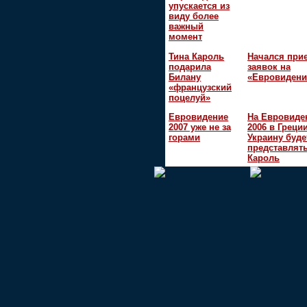
упускается из
виду более
важный
момент
Тина Кароль
Начался при
подарила
заявок на
Билану
«Евровидени
«французский
поцелуй»
Евровидение
На Евровиде
2007 уже не за
2006 в Греци
горами
Украину буде
представлять
Кароль