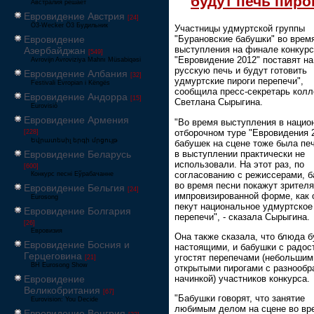
будут печь пиро
Австралия решает
Евровидение Австрия
[24]
Ö3-Wecker Ö3 Будильник
Участницы удмуртской группы
Евровидение
"Бурановские бабушки" во врем
выступления на финале конкур
Азербайджан
[549]
"Евровидение 2012" поставят на
Avrovijn Avroviziya Mahnı Müsabiqəsi
русскую печь и будут готовить
Евровидение Албания
[32]
удмуртские пироги перепечи",
Festivali Evropian i Këngës
сообщила пресс-секретарь колл
Евровидение Андорра
[15]
Светлана Сырыгина.
Eurovisió
Евровидение Армения
"Во время выступления в нацио
отборочном туре "Евровидения 
[228]
Եվրատեսիլ երգի մրցույթ
бабушек на сцене тоже была печ
в выступлении практически не
Евровидение Беларусь
использовали. На этот раз, по
[600]
согласованию с режиссерами, 
Конкурс песні Еўрабачанне
во время песни покажут зрител
Евровидение Бельгия
[24]
импровизированной форме, как 
Eurosong
пекут национальное удмуртское
Евровидение Болгария
перепечи", - сказала Сырыгина.
[26]
Евровизия
Она также сказала, что блюда б
Евровидение Босния и
настоящими, и бабушки с радос
Герцеговина
угостят перепечами (небольшим
[21]
BH Eurosong Show
открытыми пирогами с разнообр
начинкой) участников конкурса.
Евровидение
Великобритания
[67]
"Бабушки говорят, что занятие
Eurovision: You Decide
любимым делом на сцене во вр
Евровидение Венгрия