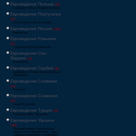
Евровидение Польша
[36]
Eurowizja Konkurs Piosenki Eurowizji
Евровидение Португалия
[25]
Festival Eurovisão da Canção
Евровидение Россия
[1062]
Европесня
Евровидение Румыния
[41]
Concursul Muzical Eurovision
Евровидение Сан-
Марино
[23]
Eurovisione
Евровидение Сербия
[39]
Еуровисион Pesma Evrovizije Песма
Евровизије
Евровидение Словакия
[13]
Eurovízia
Евровидение Словения
[26]
Pesem Evrovizije
Евровидение Турция
[66]
Eurovision Şarkı Yarışması
Евровидение Украина
[796]
Пісенний конкурс Євробачення
Конкурс пісні Євробачення - одне з
найбільш популярних телевізійних