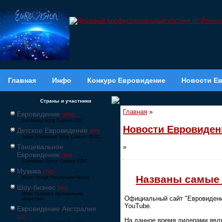
Главная
Инфо
Конкурс Евровидение
Новости Е
Страны и участники
Главная
»
Евровидение
[1858]
Eurovision Song Contest ESC
Новости Евровиден
Детское Евровидение
[878]
Junior Eurovision Song Contest JESC
Танцевальное
»
Евровидение
[106]
Eurovision Dance Contest EDC
Музыка
[257]
Названы самые 
Music Songs Поп-музыка Песни
Шоу-бизнес
[564]
Show Business Музыкальная
Официальный сайт "Евровидения
индустрия
YouTube.
Евровидение Австралия
[17]
На данное время лидерами явля