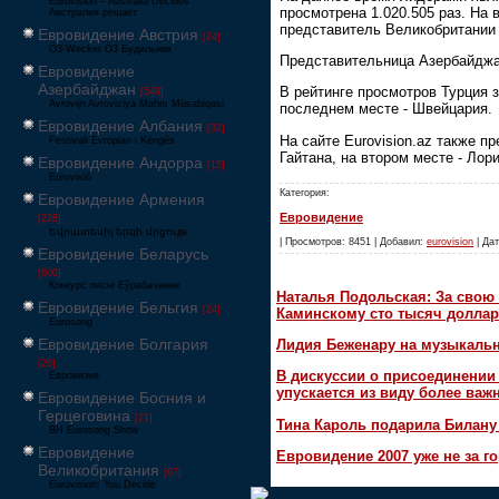
Eurovision – Australia Decides
просмотрена 1.020.505 раз. На 
Австралия решает
представитель Великобритании Э
Евровидение Австрия
[24]
Ö3-Wecker Ö3 Будильник
Представительница Азербайджан
Евровидение
Азербайджан
В рейтинге просмотров Турция з
[549]
Avrovijn Avroviziya Mahnı Müsabiqəsi
последнем месте - Швейцария.
Евровидение Албания
[32]
На сайте Eurovision.az также 
Festivali Evropian i Këngës
Гайтана, на втором месте - Ло
Евровидение Андорра
[15]
Eurovisió
Категория:
Евровидение Армения
Евровидение
[228]
Եվրատեսիլ երգի մրցույթ
| Просмотров: 8451 | Добавил:
eurovision
| Дат
Евровидение Беларусь
[600]
Конкурс песні Еўрабачанне
Наталья Подольская: За свою 
Евровидение Бельгия
[24]
Каминскому сто тысяч доллар
Eurosong
Евровидение Болгария
Лидия Беженару на музыкаль
[26]
В дискуссии о присоединени
Евровизия
упускается из виду более ва
Евровидение Босния и
Герцеговина
[21]
Тина Кароль подарила Билану
BH Eurosong Show
Евровидение
Евровидение 2007 уже не за г
Великобритания
[67]
Eurovision: You Decide