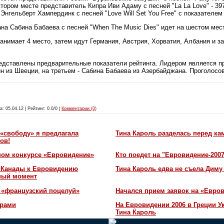
втором месте представитель Кипра Иви Адаму с песней "La La Love" - 39
нгельберт Хампердинк с песней "Love Will Set You Free" с показателем 
а Сабина Бабаева с песней "When The Music Dies" идет на шестом мест
анимает 4 место, затем идут Германия, Австрия, Хорватия, Албания и за
представлены предварительные показатели рейтинга. Лидером является 
рин из Швеции, на третьем - Сабина Бабаева из Азербайджана. Проголосо
а: 05.04.12 | Рейтинг: 0.0/0 |
Комментарии (0)
«свободу» я предлагала
Тина Кароль разделась перед ка
ов!
ном конкурсе «Евровидение»
Кто поедет на "Евровидение-200
и Канады к Евровидению
Тина Кароль едва не съела Диму
жный момент
 «французский поцелуй»
Начался прием заявок на «Евров
орами
На Евровидении 2006 в Греции У
Тина Кароль