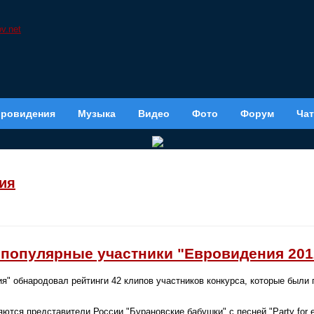
вровидения
Музыка
Видео
Фото
Форум
Чат
ия
популярные участники "Евровидения 201
" обнародовал рейтинги 42 клипов участников конкурса, которые были
ются представители России "Бурановские бабушки" с песней "Party for e