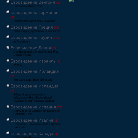
Евровидение Венгрия
[22]
Eurovíziós Dalfesztivá
Евровидение Германия
[80]
Liederwettbewerb der Eurovision
Евровидение Греция
[52]
Διαγωνισμός Τραγουδιού Ευρώεικονα
Евровидение Грузия
[122]
ევროვიზიის
Евровидение Дания
[29]
Det Europæiske Melodi Grand Prix
Dansk Melodi
Евровидение Израиль
[71]
‏אירוויזיון
Евровидение Ирландия
[27]
The Late Late Show Eurosong
Евровидение Исландия
[21]
Söngvakeppni evrópskra
sjónvarpsstöðva Европейский
телевизионный конкурс певцов
Евровидение Испания
[79]
Festival de la Canción de Eurovisión
Benidorm Fest
Евровидение Италия
[27]
Concorso Eurovisione della Canzone
San Remo
Евровидение Канада
[3]
CBC/Radio-Canada