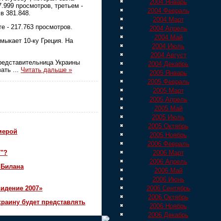
2004 Январь
7.999 просмотров, третьем -
2004 Февраль
в 381.848.
2004 Март
е - 217.763 просмотров.
2004 Апрель
2004 Май
мыкает 10-ку Греция. На
2004 Июль
2004 Август
представительница Украины
2004 Декабрь
вать
...
Читать дальше »
2005 Январь
2005 Февраль
2005 Март
2005 Апрель
2005 Май
2005 Июль
2005 Октябрь
мерой
2005 Ноябрь
2006 Февраль
2006 Март
7"?
2006 Апрель
 Билана
2006 Май
2006 Июнь
идение 2007»
2006 Сентябрь
2006 Октябрь
краину будет представлять
2006 Ноябрь
2006 Декабрь