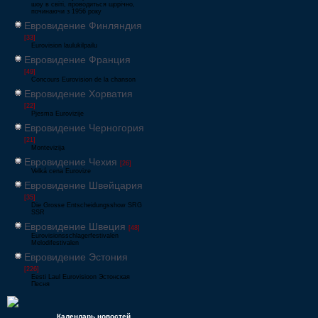
шоу в світі, проводиться щорічно,
починаючи з 1956 року
Евровидение Финляндия
[33]
Eurovision laulukilpailu
Евровидение Франция
[49]
Concours Eurovision de la chanson
Евровидение Хорватия
[22]
Pjesma Eurovizije
Евровидение Черногория
[21]
Montevizija
Евровидение Чехия
[26]
Velká cena Eurovize
Евровидение Швейцария
[35]
Die Grosse Entscheidungsshow SRG
SSR
Евровидение Швеция
[48]
Eurovisionsschlagerfestivalen
Melodifestivalen
Евровидение Эстония
[226]
Eesti Laul Eurovisioon Эстонская
Песня
Календарь новостей