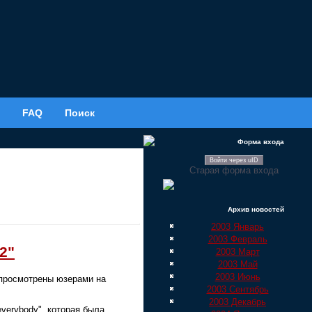
FAQ
Поиск
Форма входа
Войти через uID
Старая форма входа
Архив новостей
2003 Январь
2003 Февраль
2"
2003 Март
2003 Май
2003 Июнь
 просмотрены юзерами на
2003 Сентябрь
2003 Декабрь
verybody", которая была