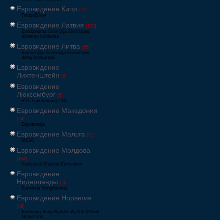
Евровидение Кипр
[52]
Γιουροβίζιον
Евровидение Латвия
[125]
Eirodziesma Eirovīzija Eirovīzijas
dziesmu konkurss
Евровидение Литва
[65]
Eurovizijoje Eurovizija Eurovizijos
dainų konkursas
Евровидение
Лихтенштейн
[6]
Евровидение
Люксембург
[6]
RTL Luxembourg LSC
Евровидение Македония
[24]
Евровизија
Евровидение Мальта
[51]
MESC
Евровидение Молдова
[134]
Concursul Muzical Eurovision
Евровидение
Нидерланды
[26]
Eurovisie Songfestival
Евровидение Норвегия
[39]
Eurosong Sang Ryddesalg Nrk Melodi
Grand Prix