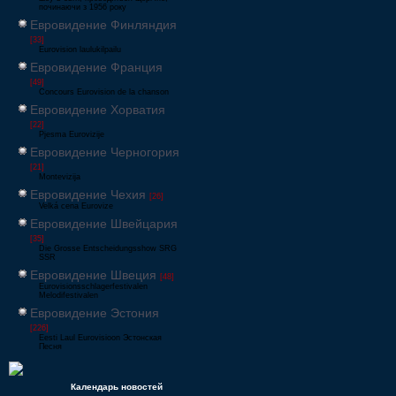
починаючи з 1956 року
Евровидение Финляндия
[33]
Eurovision laulukilpailu
Евровидение Франция
[49]
Concours Eurovision de la chanson
Евровидение Хорватия
[22]
Pjesma Eurovizije
Евровидение Черногория
[21]
Montevizija
Евровидение Чехия
[26]
Velká cena Eurovize
Евровидение Швейцария
[35]
Die Grosse Entscheidungsshow SRG
SSR
Евровидение Швеция
[48]
Eurovisionsschlagerfestivalen
Melodifestivalen
Евровидение Эстония
[226]
Eesti Laul Eurovisioon Эстонская
Песня
Календарь новостей