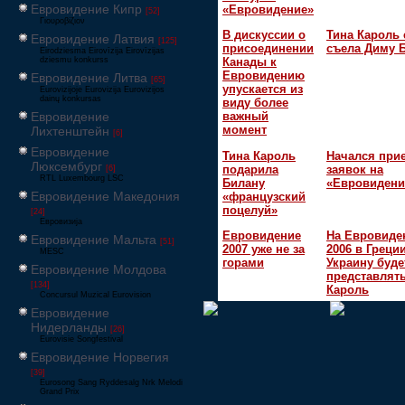
Евровидение Кипр
«Евровидение»
[52]
Γιουροβίζιον
В дискуссии о
Тина Кароль 
Евровидение Латвия
[125]
присоединении
съела Диму 
Eirodziesma Eirovīzija Eirovīzijas
dziesmu konkurss
Канады к
Евровидению
Евровидение Литва
[65]
упускается из
Eurovizijoje Eurovizija Eurovizijos
dainų konkursas
виду более
Евровидение
важный
момент
Лихтенштейн
[6]
Евровидение
Тина Кароль
Начался при
Люксембург
подарила
заявок на
[6]
RTL Luxembourg LSC
Билану
«Евровидени
Евровидение Македония
«французский
поцелуй»
[24]
Евровизија
Евровидение
На Евровиде
Евровидение Мальта
[51]
2007 уже не за
2006 в Греци
MESC
горами
Украину буде
Евровидение Молдова
представлять
[134]
Кароль
Concursul Muzical Eurovision
Евровидение
Нидерланды
[26]
Eurovisie Songfestival
Евровидение Норвегия
[39]
Eurosong Sang Ryddesalg Nrk Melodi
Grand Prix