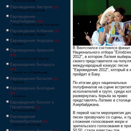
Австралия решает
Евровидение Австрия
[24]
Ö3-Wecker Ö3 Будильник
Евровидение
Азербайджан
[549]
Avrovijn Avroviziya Mahnı Müsabiqəsi
Евровидение Албания
[32]
Festivali Evropian i Këngës
Евровидение Андорра
[15]
Eurovisió
В Вентспилсе состоялся финал
Евровидение Армения
Национального отбора "Eirodzie
[228]
2012", в котором Латвия выбира
Եվրատեսիլ երգի մրցույթ
своего представителя на попул
Евровидение Беларусь
международный конкурс песни
"Евровидение 2012", который в 
[600]
Конкурс песні Еўрабачанне
пройдет в Баку.
Евровидение Бельгия
[24]
По итогам двух национальных
Eurosong
полуфиналов на сцене встретил
Евровидение Болгария
исполнителей и групп, среди ко
[26]
развернулась борьба за право
Евровизия
представлять Латвию в столице
Евровидение Босния и
Азербайджана.
Герцеговина
[21]
BH Eurosong Show
В первой части мероприятия де
Евровидение
песен прозвучало со сцены, и п
Великобритания
сложения голосования жюри и
[67]
Eurovision: You Decide
зрительского голосования в про
50:50, стали известны три
Евровидение Венгрия