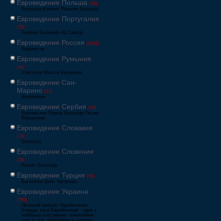
Евровидение Польша
[36]
Eurowizja Konkurs Piosenki Eurowizji
Евровидение Португалия
[25]
Festival Eurovisão da Canção
Евровидение Россия
[1062]
Европесня
Евровидение Румыния
[41]
Concursul Muzical Eurovision
Евровидение Сан-
Марино
[23]
Eurovisione
Евровидение Сербия
[39]
Еуровисион Pesma Evrovizije Песма
Евровизије
Евровидение Словакия
[13]
Eurovízia
Евровидение Словения
[26]
Pesem Evrovizije
Евровидение Турция
[66]
Eurovision Şarkı Yarışması
Евровидение Украина
[796]
Пісенний конкурс Євробачення
Конкурс пісні Євробачення - одне з
найбільш популярних телевізійних
шоу в світі, проводиться щорічно,