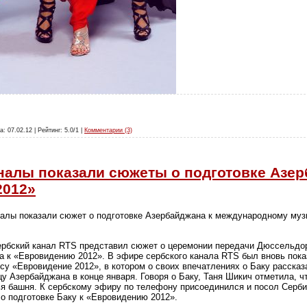
а: 07.02.12 | Рейтинг: 5.0/1 |
Комментарии (3)
налы показали сюжеты о подготовке Азер
2012»
налы показали сюжет о подготовке Азербайджана к международному муз
сербский канал RTS представил сюжет о церемонии передачи Дюссельд
а к «Евровидению 2012». В эфире сербского канала RTS был вновь пока
су «Евровидение 2012», в котором о своих впечатлениях о Баку рассказ
у Азербайджана в конце января. Говоря о Баку, Таня Шикич отметила, ч
ья башня. К сербскому эфиру по телефону присоединился и посол Серб
о подготовке Баку к «Евровидению 2012».