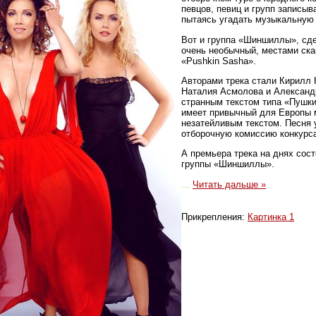
певцов, певиц и групп записыв
пытаясь угадать музыкальную 
Вот и группа «Шиншиллы», сде
очень необычный, местами ска
«Pushkin Sasha».
Авторами трека стали Кирилл 
Наталия Асмолова и Александ
странным текстом типа «Пушки
имеет привычный для Европы 
незатейливым текстом. Песня 
отборочную комиссию конкурс
А премьера трека на днях сос
группы «Шиншиллы».
...
Читать дальше »
Прикрепления:
Картинка 1