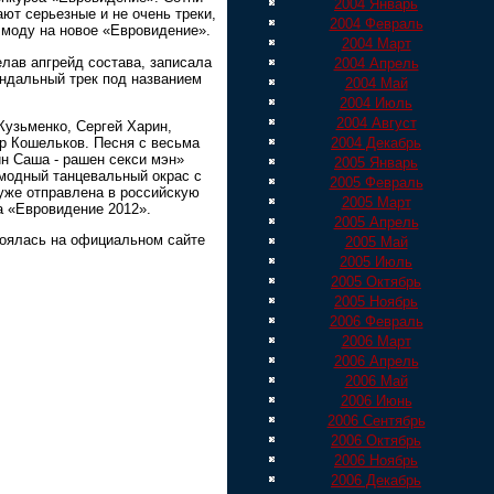
2004 Январь
ают серьезные и не очень треки,
2004 Февраль
моду на новое «Евровидение».
2004 Март
лав апгрейд состава, записала
2004 Апрель
ндальный трек под названием
2004 Май
2004 Июль
2004 Август
Кузьменко, Сергей Харин,
р Кошельков. Песня с весьма
2004 Декабрь
н Саша - рашен секси мэн»
2005 Январь
модный танцевальный окрас с
2005 Февраль
уже отправлена в российскую
2005 Март
а «Евровидение 2012».
2005 Апрель
тоялась на официальном сайте
2005 Май
2005 Июль
2005 Октябрь
2005 Ноябрь
2006 Февраль
2006 Март
2006 Апрель
2006 Май
2006 Июнь
2006 Сентябрь
2006 Октябрь
2006 Ноябрь
2006 Декабрь