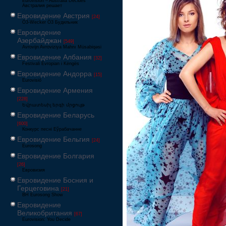
Eurovision – Australia Decides
Австралия решает
Евровидение Австрия
[24]
Ö3-Wecker Ö3 Будильник
Евровидение
Азербайджан
[549]
Avrovijn Avroviziya Mahnı Müsabiqəsi
Евровидение Албания
[32]
Festivali Evropian i Këngës
Евровидение Андорра
[15]
Eurovisió
Евровидение Армения
[228]
Եվրատեսիլ երգի մրցույթ
Евровидение Беларусь
[600]
Конкурс песні Еўрабачанне
Евровидение Бельгия
[24]
Eurosong
Евровидение Болгария
[26]
Евровизия
Евровидение Босния и
Герцеговина
[21]
BH Eurosong Show
Евровидение
Великобритания
[67]
Eurovision: You Decide