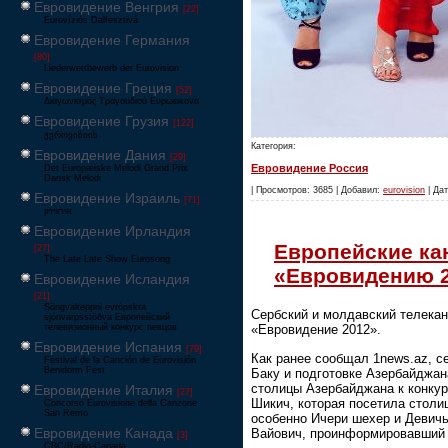
Евровидение Венгрия
[22]
Eurovíziós Dalfesztivá
Евровидение Германия
[80]
Liederwettbewerb der Eurovision
Евровидение Греция
[52]
Διαγωνισμός Τραγουδιού Ευρώεικονα
Евровидение Грузия
[122]
ევროვიზიის
Категория:
Евровидение Дания
[29]
Евровидение Россия
Det Europæiske Melodi Grand Prix
Dansk Melodi
| Просмотров: 3685 | Добавил:
eurovision
| Дат
Евровидение Израиль
[71]
‏אירוויזיון
Евровидение Ирландия
Европейские ка
[27]
The Late Late Show Eurosong
«Евровидению 
Евровидение Исландия
[21]
Söngvakeppni evrópskra
Сербский и молдавский телека
sjónvarpsstöðva Европейский
телевизионный конкурс певцов
«Евровидение 2012».
Евровидение Испания
[79]
Как ранее сообщал 1news.az, 
Festival de la Canción de Eurovisión
Benidorm Fest
Баку и подготовке Азербайджан
столицы Азербайджана к конкур
Евровидение Италия
[27]
Шикич, которая посетила столиц
Concorso Eurovisione della Canzone
San Remo
особенно Ичери шехер и Девич
Евровидение Канада
Вайович, проинформировавший 
[3]
CBC/Radio-Canada