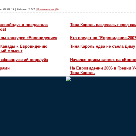
а: 07.02.12 | Рейтинг: 5.0/2 |
Комментарии (0)
«свободу» я предлагала
Тина Кароль разделась перед ка
ов!
ном конкурсе «Евровидение»
Кто поедет на "Евровидение-200
и Канады к Евровидению
Тина Кароль едва не съела Диму
жный момент
 «французский поцелуй»
Начался прием заявок на «Евров
орами
На Евровидении 2006 в Греции У
Тина Кароль