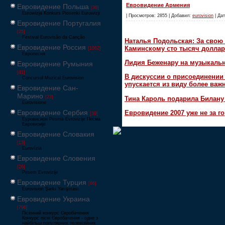
Евровидение Армения
Евровидение Польша
[36]
Eurowizja Konkurs Piosenki Eurowizji
| Просмотров: 2855 | Добавил:
eurovision
| Дат
Евровидение Португалия
[25]
Festival Eurovisão da Canção
Наталья Подольская: За свою 
Евровидение Россия
Каминскому сто тысяч доллар
[1062]
Европесня
Лидия Беженару на музыкаль
Евровидение Румыния
[41]
В дискуссии о присоединени
Concursul Muzical Eurovision
упускается из виду более ва
Евровидение Сан-
Марино
[23]
Тина Кароль подарила Билану
Eurovisione
Евровидение Сербия
Евровидение 2007 уже не за г
[39]
Еуровисион Pesma Evrovizije Песма
Евровизије
Евровидение Словакия
[13]
Eurovízia
Евровидение Словения
[26]
Pesem Evrovizije
Евровидение Турция
[66]
Eurovision Şarkı Yarışması
Евровидение Украина
[796]
Пісенний конкурс Євробачення
Конкурс пісні Євробачення - одне з
найбільш популярних телевізійних