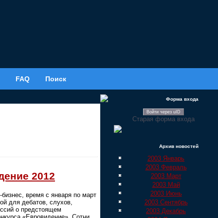
FAQ
Поиск
Форма входа
Войти через uID
Старая форма входа
Архив новостей
2003 Январь
2003 Февраль
дение 2012
2003 Март
2003 Май
2003 Июнь
бизнес, время с января по март
2003 Сентябрь
ой для дебатов, слухов,
уссий о предстоящем
2003 Декабрь
онкурса «Евровидение». Сотни