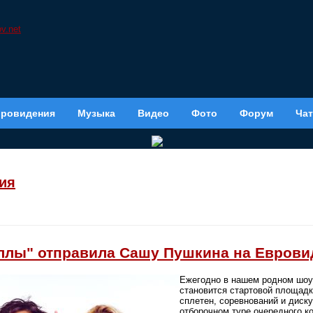
вровидения
Музыка
Видео
Фото
Форум
Чат
ия
лы" отправила Сашу Пушкина на Еврови
Ежегодно в нашем родном шоу-
становится стартовой площадк
сплетен, соревнований и диск
отборочном туре очередного к