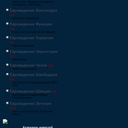
шоу в світі, проводиться щорічно,
починаючи з 1956 року
Евровидение Финляндия
[33]
Eurovision laulukilpailu
Евровидение Франция
[49]
Concours Eurovision de la chanson
Евровидение Хорватия
[22]
Pjesma Eurovizije
Евровидение Черногория
[21]
Montevizija
Евровидение Чехия
[26]
Velká cena Eurovize
Евровидение Швейцария
[35]
Die Grosse Entscheidungsshow SRG
SSR
Евровидение Швеция
[48]
Eurovisionsschlagerfestivalen
Melodifestivalen
Евровидение Эстония
[226]
Eesti Laul Eurovisioon Эстонская
Песня
Календарь новостей