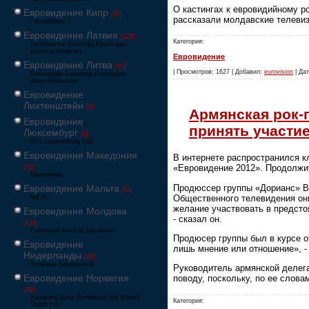
О кастингах к евровидийному р
Евровидение Кипр
[52]
рассказали молдавские телеви
Γιουροβίζιον
Евровидение Латвия
[125]
Категория:
Eirodziesma Eirovīzija Eirovīzijas
dziesmu konkurss
Евровидение
Евровидение Литва
[65]
| Просмотров: 1627 | Добавил:
eurovision
| Дат
Eurovizijoje Eurovizija Eurovizijos
dainų konkursas
Евровидение
Лихтенштейн
[6]
Армянская рок-
Евровидение
принять участи
Люксембург
[6]
RTL Luxembourg LSC
Евровидение Македония
В интернете распространился к
«Евровидение 2012». Продолжит
[24]
Евровизија
Продюссер группы «Дорианс» Ва
Евровидение Мальта
[51]
Общественного телевидения они
MESC
желание участвовать в предсто
Евровидение Молдова
- сказал он.
[134]
Concursul Muzical Eurovision
Продюсер группы был в курсе о
Евровидение
лишь мнение или отношение», - 
Нидерланды
[26]
Eurovisie Songfestival
Руководитель армянской делега
Евровидение Норвегия
поводу, поскольку, по ее слов
[39]
Eurosong Sang Ryddesalg Nrk Melodi
Категория:
Grand Prix