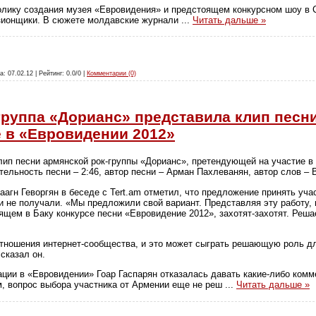
олику создания музея «Евровидения» и предстоящем конкурсном шоу в Cr
зионщики. В сюжете молдавские журнали
...
Читать дальше »
а: 07.02.12 | Рейтинг: 0.0/0 |
Комментарии (0)
группа «Дорианс» представила клип песни
е в «Евровидении 2012»
лип песни армянской рок-группы «Дорианс», претендующей на участие 
ельность песни – 2:46, автор песни – Арман Пахлеванян, автор слов – 
агн Геворгян в беседе с Tert.am отметил, что предложение принять уча
 не получали. «Мы предложили свой вариант. Представляя эту работу,
ящем в Баку конкурсе песни «Евровидение 2012», захотят-захотят. Реш
тношения интернет-сообщества, и это может сыграть решающую роль дл
сказал он.
ции в «Евровидении» Гоар Гаспарян отказалась давать какие-либо комме
ам, вопрос выбора участника от Армении еще не реш
...
Читать дальше »