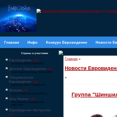
Главная
Инфо
Конкурс Евровидение
Новости Е
Страны и участники
Главная
»
Евровидение
[1858]
Eurovision Song Contest ESC
Новости Евровиден
Детское Евровидение
[878]
Junior Eurovision Song Contest JESC
Танцевальное
»
Евровидение
[106]
Eurovision Dance Contest EDC
Музыка
[257]
Группа "Шиншил
Music Songs Поп-музыка Песни
Шоу-бизнес
[564]
Show Business Музыкальная
индустрия
Евровидение Австралия
[17]