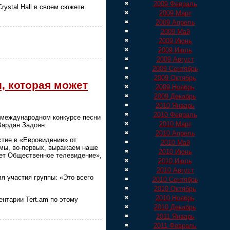
2009 Февраль
ystal Hall в своем сюжете
2009 Март
2009 Апрель
2009 Май
2009 Июнь
2009 Июль
2009 Август
2009 Сентябрь
2009 Октябрь
, которая может
2009 Ноябрь
2009 Декабрь
2010 Январь
2010 Февраль
в международном конкурсе песни
2010 Март
Вардан Задоян.
2010 Апрель
стие в «Евровидении» от
2010 Май
 мы, во-первых, выражаем наше
2010 Июнь
ает Общественное телевидение»,
2010 Июль
2010 Август
я участия группы: «Это всего
2010 Сентябрь
2010 Октябрь
2010 Ноябрь
нтарии Tert.am по этому
2010 Декабрь
2011 Январь
2011 Февраль