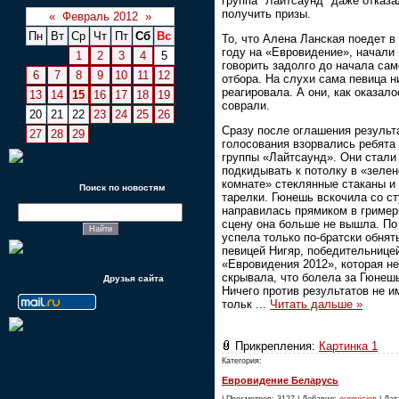
группа "Лайтсаунд" даже отказ
получить призы.
«
Февраль 2012
»
Пн
Вт
Ср
Чт
Пт
Сб
Вс
То, что Алена Ланская поедет в
году на «Евровидение», начали
1
2
3
4
5
говорить задолго до начала сам
6
7
8
9
10
11
12
отбора. На слухи сама певица н
реагировала. А они, как оказало
13
14
15
16
17
18
19
соврали.
20
21
22
23
24
25
26
Сразу после оглашения результ
27
28
29
голосования взорвались ребята 
группы «Лайтсаунд». Они стали
подкидывать к потолку в «зелен
комнате» стеклянные стаканы и
Поиск по новостям
тарелки. Гюнешь вскочила со ст
направилась прямиком в гример
сцену она больше не вышла. По
успела только по-братски обнят
певицей Нигяр, победительнице
«Евровидения 2012», которая не
скрывала, что болела за Гюнеш
Друзья сайта
Ничего против результатов не и
тольк
...
Читать дальше »
Прикрепления:
Картинка 1
Категория:
Евровидение Беларусь