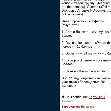
исполнителей: группу Litesound
are the heroes»), Gunesh («Tell m
Викторию Алешко («Dream»), и U
(«The winner»).
Финал проекта «Еврофест» /
Результаты
1. Алена Ланская – «All my life» 
баллов
2. Группа Litesound – «We are th
heroes» – 10 баллов
3. Gunesh – «Tell me why» – 8 б
4. Виктория Алешко – «Dream» –
баллов
5. Uzari – «The winner» – 6 балл
В 2012 году национальный отбо
участника «Евровидения 201
...
дальше »
Прикрепления:
Картинка 1
Категория:
Евровидение Беларусь