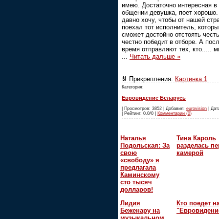
имею. Достаточно интересная в
общении девушка, поет хорошо.
давно хочу, чтобы от нашей стр
поехал тот исполнитель, которы
сможет достойно отстоять чест
честно победит в отборе. А пос
время отправляют тех, кто..... м
...
Читать дальше »
Прикрепления:
Картинка 1
Категория:
Евровидение Беларусь
| Просмотров: 3852 | Добавил:
eurovision
| Дат
| Рейтинг: 0.0/0 |
Комментарии (0)
Наталья
Тина Кароль
Подольская: За
разделась пе
свою
камерой
«свободу» я
предлагала
Каминскому
сто тысяч
долларов!
Лидия
Кто поедет н
Беженару на
"Евровидени
музыкальном