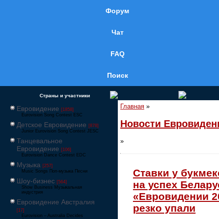
Форум
Чат
FAQ
Поиск
Страны и участники
Главная
»
Евровидение
[1858]
Eurovision Song Contest ESC
Новости Евровиден
Детское Евровидение
[878]
Junior Eurovision Song Contest JESC
Танцевальное
»
Евровидение
[106]
Eurovision Dance Contest EDC
Музыка
[257]
Ставки у букме
Music Songs Поп-музыка Песни
Шоу-бизнес
на успех Белару
[564]
Show Business Музыкальная
индустрия
«Евровидении 2
Евровидение Австралия
резко упали
[17]
Eurovision – Australia Decides