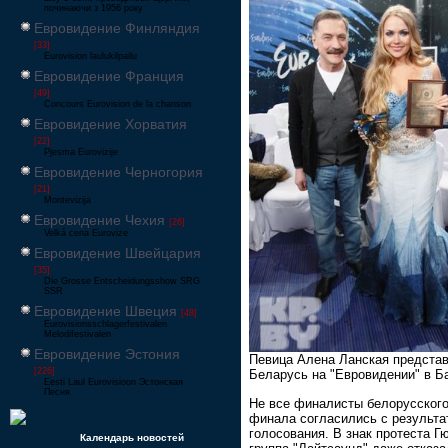
починаючи з 1956 року
Евровидение Финляндия
[33]
Eurovision laulukilpailu
Евровидение Франция
[49]
Concours Eurovision de la chanson
Евровидение Хорватия
[22]
Pjesma Eurovizije
Евровидение Черногория
[21]
Montevizija
Евровидение Чехия
[26]
Velká cena Eurovize
Евровидение Швейцария
[35]
Die Grosse Entscheidungsshow SRG
SSR
Евровидение Швеция
[48]
Eurovisionsschlagerfestivalen
Melodifestivalen
Евровидение Эстония
Певица Алена Ланская предста
[226]
Беларусь на "Евровидении" в Б
Eesti Laul Eurovisioon Эстонская
Песня
Не все финалисты белорусског
финала согласились с результа
голосования. В знак протеста Г
Календарь новостей