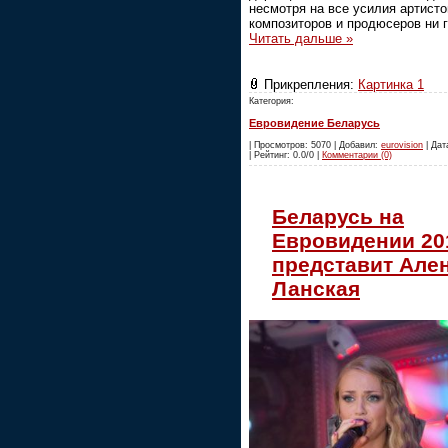
несмотря на все усилия артисто
композиторов и продюсеров ни 
Читать дальше »
Прикрепления:
Картинка 1
Категория:
Евровидение Беларусь
| Просмотров: 5070 | Добавил:
eurovision
| Дат
| Рейтинг: 0.0/0 |
Комментарии (0)
Беларусь на
Евровидении 20
представит Але
Ланская