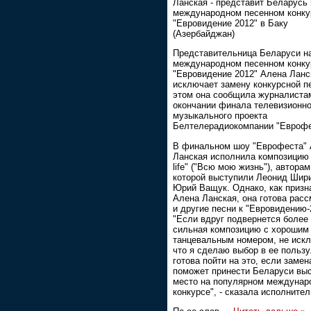
Ланская - представит Беларусь 
международном песенном конку
"Евровидение 2012" в Баку
(Азербайджан)
Представительница Беларуси н
международном песенном конку
"Евровидение 2012" Алена Ланс
исключает замену конкурсной п
этом она сообщила журналиста
окончании финала телевизионно
музыкального проекта
Белтелерадиокомпании "Еврофе
В финальном шоу "Еврофеста"
Ланская исполнила композицию 
life" ("Всю мою жизнь"), авторам
которой выступили Леонид Шир
Юрий Ващук. Однако, как призн
Алена Ланская, она готова расс
и другие песни к "Евровидению-
"Если вдруг подвернется более
сильная композицию с хорошим
танцевальным номером, не иск
что я сделаю выбор в ее пользу
готова пойти на это, если замен
поможет принести Беларуси вы
место на популярном междунар
конкурсе", - сказала исполнител