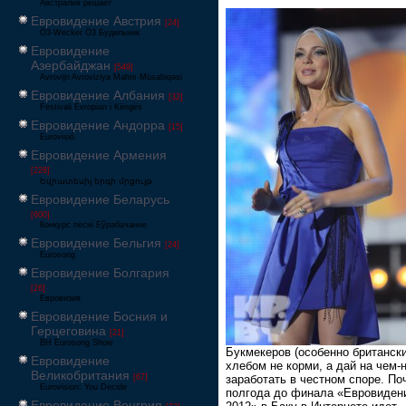
Австралия решает
Евровидение Австрия
[24]
Ö3-Wecker Ö3 Будильник
Евровидение
Азербайджан
[549]
Avrovijn Avroviziya Mahnı Müsabiqəsi
Евровидение Албания
[32]
Festivali Evropian i Këngës
Евровидение Андорра
[15]
Eurovisió
Евровидение Армения
[228]
Եվրատեսիլ երգի մրցույթ
Евровидение Беларусь
[600]
Конкурс песні Еўрабачанне
Евровидение Бельгия
[24]
Eurosong
Евровидение Болгария
[26]
Евровизия
Евровидение Босния и
Герцеговина
[21]
BH Eurosong Show
Букмекеров (особенно британски
Евровидение
хлебом не корми, а дай на чем-
Великобритания
[67]
заработать в честном споре. По
Eurovision: You Decide
полгода до финала «Евровиден
Евровидение Венгрия