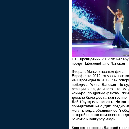
На Евровидении 2012 от Белару
поедет Litesound а не Ланская
Вчера в Минске прошел финал
Еврофеста 2012, отборочного к
на Евровидение 2012. Как говор
победила Алена Ланская. Но су
реакции зала, да и всех кто об
конкурс, по другим фактам, поб
должна была достаться группе
ЛайтСаунд или Гюнешь. Но как 
победителей не судят, поздно ч
менять когда объявили ее "побе
которой похоже сомневаются д
близкие к конкурсу люди.
Конкретно против Ланской я нич