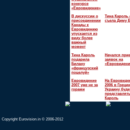
конкурсе
«Евровидение»
В дискуссии о
Тина Кароль 
присоединении
съела Диму 
Канады к
Евровидению
упускается из
виду более
важный
момент
Тина Кароль
Начался при
подарила
заявок на
Билану
«Евровидени
«французский
поцелуй»
Евровидение
На Евровиде
2007 уже не за
2006 в Греци
горами
Украину буде
представлять
Кароль
Copyright Eurovision.in © 2006-2012