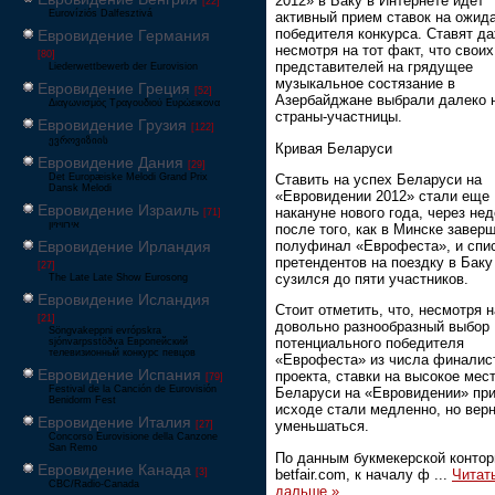
2012» в Баку в Интернете идет
[22]
Eurovíziós Dalfesztivá
активный прием ставок на ожид
победителя конкурса. Ставят да
Евровидение Германия
несмотря на тот факт, что своих
[80]
представителей на грядущее
Liederwettbewerb der Eurovision
музыкальное состязание в
Евровидение Греция
[52]
Азербайджане выбрали далеко 
Διαγωνισμός Τραγουδιού Ευρώεικονα
страны-участницы.
Евровидение Грузия
[122]
ევროვიზიის
Кривая Беларуси
Евровидение Дания
[29]
Ставить на успех Беларуси на
Det Europæiske Melodi Grand Prix
Dansk Melodi
«Евровидении 2012» стали еще
Евровидение Израиль
накануне нового года, через не
[71]
‏אירוויזיון
после того, как в Минске завер
полуфинал «Еврофеста», и спи
Евровидение Ирландия
претендентов на поездку в Баку
[27]
сузился до пяти участников.
The Late Late Show Eurosong
Евровидение Исландия
Стоит отметить, что, несмотря н
[21]
довольно разнообразный выбор
Söngvakeppni evrópskra
потенциального победителя
sjónvarpsstöðva Европейский
телевизионный конкурс певцов
«Еврофеста» из числа финалис
Евровидение Испания
проекта, ставки на высокое мес
[79]
Festival de la Canción de Eurovisión
Беларуси на «Евровидении» пр
Benidorm Fest
исходе стали медленно, но вер
Евровидение Италия
уменьшаться.
[27]
Concorso Eurovisione della Canzone
San Remo
По данным букмекерской конто
Евровидение Канада
betfair.com, к началу ф
...
Читат
[3]
CBC/Radio-Canada
дальше »