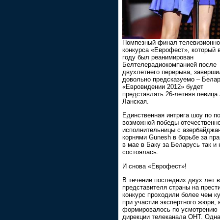
Помпезный финал телевизионно
конкурса «Еврофест», который 
году был реанимирован
Белтелерадиокомпанией после
двухлетнего перерыва, заверши
довольно предсказуемо – Белар
«Евровидении 2012» будет
представлять 26-летняя певица
Ланская.
Единственная интрига шоу по п
возможной победы отечественн
исполнительницы с азербайджа
корнями Gunesh в борьбе за пра
в мае в Баку за Беларусь так и 
состоялась.
И снова «Еврофест»!
В течение последних двух лет 
представителя страны на прест
конкурс проходили более чем к
при участии экспертного жюри, 
формировалось по усмотрению
дирекции телеканала ОНТ. Одна