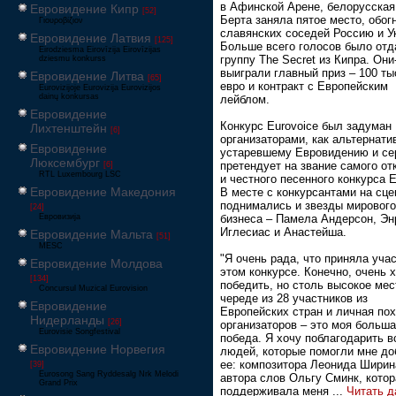
в Афинской Арене, белорусская
Евровидение Кипр
[52]
Берта заняла пятое место, обог
Γιουροβίζιον
славянских соседей Россию и У
Евровидение Латвия
[125]
Больше всего голосов было отд
Eirodziesma Eirovīzija Eirovīzijas
группу The Secret из Кипра. Они
dziesmu konkurss
выиграли главный приз – 100 ты
Евровидение Литва
[65]
евро и контракт с Европейским
Eurovizijoje Eurovizija Eurovizijos
dainų konkursas
лейблом.
Евровидение
Конкурс Eurovoice был задуман
Лихтенштейн
[6]
организаторами, как альтернати
Евровидение
устаревшему Евровидению и се
Люксембург
претендует на звание самого от
[6]
RTL Luxembourg LSC
и честного песенного конкурса 
Евровидение Македония
В месте с конкурсантами на сце
поднимались и звезды мирового
[24]
Евровизија
бизнеса – Памела Андерсон, Эн
Иглесиас и Анастейша.
Евровидение Мальта
[51]
MESC
"Я очень рада, что приняла учас
Евровидение Молдова
этом конкурсе. Конечно, очень 
[134]
победить, но столь высокое мес
Concursul Muzical Eurovision
череде из 28 участников из
Евровидение
Европейских стран и личная по
Нидерланды
[26]
организаторов – это моя больш
Eurovisie Songfestival
победа. Я хочу поблагодарить в
Евровидение Норвегия
людей, которые помогли мне до
ее: композитора Леонида Ширин
[39]
Eurosong Sang Ryddesalg Nrk Melodi
автора слов Ольгу Сминк, котор
Grand Prix
поддерживала меня
...
Читать д