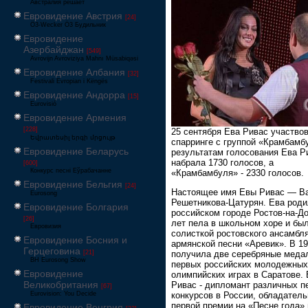
Австралия решает
Евровидение Австрия
[24]
Ö3-Wecker Ö3 Будильник
Евровидение
Азербайджан
[549]
Avrovijn Avroviziya Mahnı Müsabiqəsi
Евровидение Албания
[32]
Festivali Evropian i Këngës
Евровидение Андорра
[15]
Eurovisió
Евровидение Армения
[228]
25 сентября Ева Ривас участво
Եվրատեսիլ երգի մրցույթ
спарринге с группой «Крамбамб
Евровидение Беларусь
результатам голосования Ева Р
набрала 1730 голосов, а
[600]
Конкурс песні Еўрабачанне
«Крамбамбуля» - 2330 голосов.
Евровидение Бельгия
[24]
Настоящее имя Евы Ривас — В
Eurosong
Решетникова-Цатурян. Ева роди
Евровидение Болгария
российском городе Ростов-на-До
[26]
лет пела в школьном хоре и бы
Евровизия
солисткой ростовского ансамбл
Евровидение Босния и
армянской песни «Аревик». В 19
Герцеговина
[21]
получила две серебряные меда
BH Eurosong Show
первых российских молодежных
Евровидение
олимпийских играх в Саратове.
Великобритания
Ривас - дипломант различных п
[67]
Eurovision: You Decide
конкурсов в России, обладател
первой премии на «Песне года» 
Евровидение Венгрия