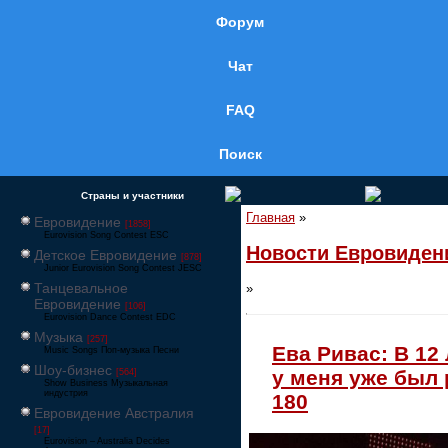
Форум
Чат
FAQ
Поиск
Страны и участники
Главная
»
Евровидение
[1858]
Eurovision Song Contest ESC
Новости Евровиден
Детское Евровидение
[878]
Junior Eurovision Song Contest JESC
Танцевальное
»
Евровидение
[106]
Eurovision Dance Contest EDC
Музыка
[257]
Ева Ривас: В 12 
Music Songs Поп-музыка Песни
Шоу-бизнес
у меня уже был 
[564]
Show Business Музыкальная
индустрия
180
Евровидение Австралия
[17]
Eurovision – Australia Decides