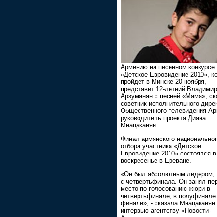
Армению на песенном конкурсе
«Детское Евровидение 2010», к
пройдет в Минске 20 ноября,
представит 12-летний Владимир
Арзуманян с песней «Мама», ск
советник исполнительного дире
Общественного телевидения Ар
руководитель проекта Диана
Мнацаканян.
Финал армянского национально
отбора участника «Детское
Евровидение 2010» состоялся в
воскресенье в Ереване.
«Он был абсолютным лидером, 
с четвертьфинала. Он занял пе
место по голосованию жюри в
четвертьфинале, в полуфинале 
финале», - сказала Мнацаканян
интервью агентству «Новости-