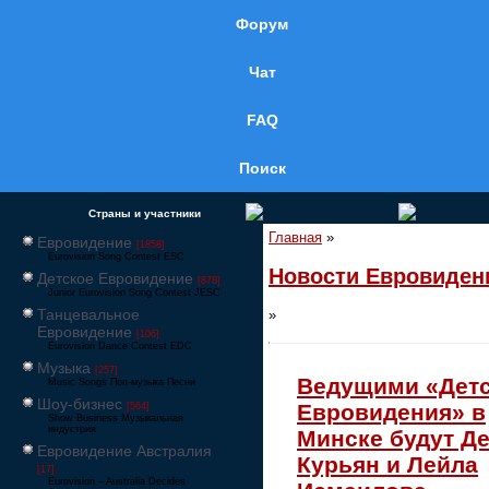
Форум
Чат
FAQ
Поиск
Страны и участники
Главная
»
Евровидение
[1858]
Eurovision Song Contest ESC
Новости Евровиден
Детское Евровидение
[878]
Junior Eurovision Song Contest JESC
Танцевальное
»
Евровидение
[106]
Eurovision Dance Contest EDC
Музыка
[257]
Ведущими «Детс
Music Songs Поп-музыка Песни
Шоу-бизнес
Евровидения» в
[564]
Show Business Музыкальная
индустрия
Минске будут Д
Евровидение Австралия
Курьян и Лейла
[17]
Eurovision – Australia Decides