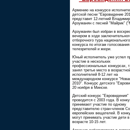
Армению на конкурсе исполнит
детской песни "Евровидение 20
представит 12-летний Владимир
Арзуманян с песней "Майрик" ("
Арзуманян был избран в воскре
вечером в ходе заключительног
отборочного тура национального
конкурса по итогам голосования
телезрителей и жюри.
Юный исполнитель уже успел п
участие в нескольких
профессиональных конкурсах, т
занял третье место в возрастно
исполнителей 8-12 лет на
международном конкурсе "Нова
2010". Конкурс детского "Евров
20 ноября в Минске.
Детский конкурс "Евровидения"
проводится с 2003 года. В конк
принимают участие по одному
представителю стран-членов С
европейских вещателей. В конк
могут принимать участие дети в
возрасте 10-15 лет.