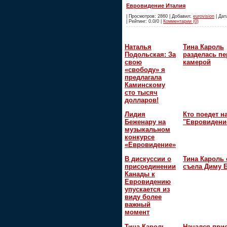
Евровидение Италия
| Просмотров: 2860 | Добавил:
eurovision
| Дат
| Рейтинг: 0.0/0 |
Комментарии (0)
Наталья
Тина Кароль
Подольская: За
разделась пе
свою
камерой
«свободу» я
предлагала
Каминскому
сто тысяч
долларов!
Лидия
Кто поедет н
Беженару на
"Евровидени
музыкальном
конкурсе
«Евровидение»
В дискуссии о
Тина Кароль 
присоединении
съела Диму 
Канады к
Евровидению
упускается из
виду более
важный
момент
Тина Кароль
Начался при