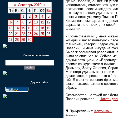
Денис Повалий, 27-летний укра
«
Сентябрь 2010
»
исполнитель, считает, что нужн
эпатировать всех и каждого, им
Пн
Вт
Ср
Чт
Пт
Сб
Вс
поэтому он решил удивить всех
1
2
3
4
5
свою известную маму Таисию П
Кроме того, сын артистки довол
6
7
8
9
10
11
12
саркастично относится к своей
13
14
15
16
17
18
19
фамилии.
20
21
22
23
24
25
26
- Кроме фамилии, у меня никако
27
28
29
30
козыря! Я часто пользуюсь сво
фамилией, говорю: "Здрасьте, я
Повалий", и меня никуда не пус
Была ж оранжевая революция, 
были за сине-белых. Сейчас ме
Поиск по новостям
друзья потащили на «Евровиден
своими конкурентами я считаю
Джамалу, Злату Огневич, Сердю
Мне надо удивить всех геев и
домохозяек, я решил, что с 1 авг
гей! Я зарегистрировал брак, ма
Друзья сайта
шоке, пытаюсь активно соответ
образу.
Оказывается, на такой шаг Дени
Повалий решился
...
Читать дал
Прикрепления:
Картинка 1
Категория: