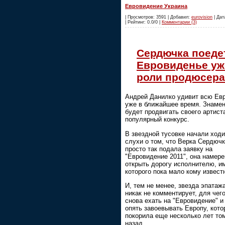
Евровидение Украина
| Просмотров: 3591 | Добавил:
eurovision
| Дат
| Рейтинг: 0.0/0 |
Комментарии (3)
Сердючка поеде
Евровиденье уж
роли продюсера
Андрей Данилко удивит всю Ев
уже в ближайшее время. Знамен
будет продвигать своего артист
популярный конкурс.
В звездной тусовке начали ходи
слухи о том, что Верка Сердючк
просто так подала заявку на
"Евровидение 2011", она намере
открыть дорогу исполнителю, и
которого пока мало кому извест
И, тем не менее, звезда эпатаж
никак не комментирует, для чег
снова ехать на "Евровидение" и
опять завоевывать Европу, кото
покорила еще несколько лет то
назад.