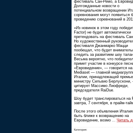
фестиваль Сан-Ремо, а Евровид
Долгожданные новости о
потенциальном возвращении Ит
соревнования могут появиться 
проведению соревнований в 2011
«Из новинок в этом году победи
Factor) не будет автоматически
претендовать на фестиваль Сан
Но художественный руководите
фестиваля Джанмарко Мацци
пообещал, что будет вниматель
следить за развитием шоу талан
Весьма вероятно, что победите
примет участие в конкурсе песн
«Евровидение», — говорится на
Mediaset — главной медиагруп
Италии, принадлежащей премье
министру Сильвио Берлускони,
цитирует Массимо Лиофреди,
председателя RaiDue.
Шоу будет транслироваться на 
завтра, 7 сентября, в прайм-тай
После этого объявления Италия
быть ближе к возвращению на
Евровидение, возмо
...
Читать 
Категория: