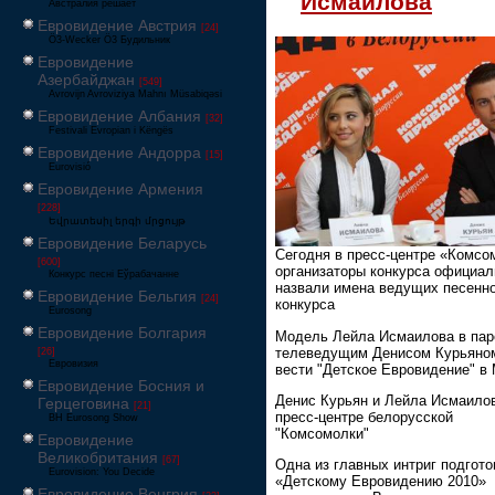
Исмаилова
Австралия решает
Евровидение Австрия
[24]
Ö3-Wecker Ö3 Будильник
Евровидение
Азербайджан
[549]
Avrovijn Avroviziya Mahnı Müsabiqəsi
Евровидение Албания
[32]
Festivali Evropian i Këngës
Евровидение Андорра
[15]
Eurovisió
Евровидение Армения
[228]
Եվրատեսիլ երգի մրցույթ
Евровидение Беларусь
Сегодня в пресс-центре «Комсо
[600]
организаторы конкурса официал
Конкурс песні Еўрабачанне
назвали имена ведущих песенн
Евровидение Бельгия
[24]
конкурса
Eurosong
Евровидение Болгария
Модель Лейла Исмаилова в пар
телеведущим Денисом Курьяно
[26]
Евровизия
вести "Детское Евровидение" в
Евровидение Босния и
Денис Курьян и Лейла Исмаило
Герцеговина
[21]
пресс-центре белорусской
BH Eurosong Show
"Комсомолки"
Евровидение
Великобритания
[67]
Одна из главных интриг подгото
Eurovision: You Decide
«Детскому Евровидению 2010»
Евровидение Венгрия