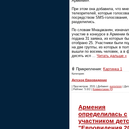
Армения».
При этом она добавила, что мн
телезрителей, которые голосов
посредством SMS-голосования,
разделились.
По словам Мнацаканян, изначал
участие в конкурсе в Армении 
подана 31 заявка, из которых б
отобрано 25. Участники были п
на две группы, из которых в по
вышли по восемь человек, а в ф
десять исп
...
Читать дальше »
Прикрепления:
Картинка 1
Категория:
Детское Евровидение
| Просмотров: 3531 | Добавил:
eurovision
| Дат
| Рейтинг: 5.0/2 |
Комментарии (0)
Армения
определилась с
участником дет
"Евровидения 2