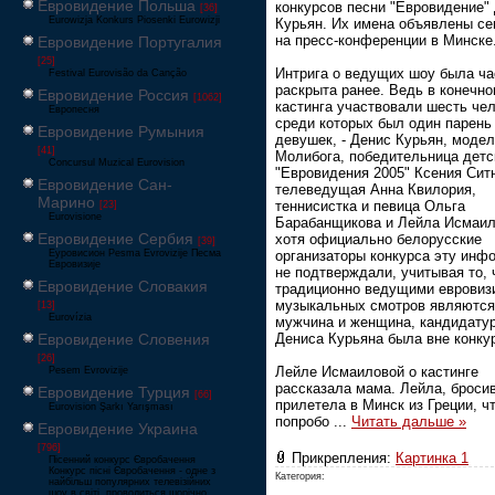
Евровидение Польша
конкурсов песни "Евровидение"
[36]
Eurowizja Konkurs Piosenki Eurowizji
Курьян. Их имена объявлены се
на пресс-конференции в Минске
Евровидение Португалия
[25]
Интрига о ведущих шоу была ча
Festival Eurovisão da Canção
раскрыта ранее. Ведь в конечно
Евровидение Россия
[1062]
кастинга участвовали шесть чел
Европесня
среди которых был один парень 
Евровидение Румыния
девушек, - Денис Курьян, моде
[41]
Молибога, победительница детс
Concursul Muzical Eurovision
"Евровидения 2005" Ксения Сит
Евровидение Сан-
телеведущая Анна Квилория,
Марино
теннисистка и певица Ольга
[23]
Eurovisione
Барабанщикова и Лейла Исмаил
Евровидение Сербия
хотя официально белорусские
[39]
организаторы конкурса эту инф
Еуровисион Pesma Evrovizije Песма
Евровизије
не подтверждали, учитывая то, 
Евровидение Словакия
традиционно ведущими евровиз
музыкальных смотров являются
[13]
Eurovízia
мужчина и женщина, кандидату
Дениса Курьяна была вне конку
Евровидение Словения
[26]
Лейле Исмаиловой о кастинге
Pesem Evrovizije
рассказала мама. Лейла, бросив
Евровидение Турция
[66]
прилетела в Минск из Греции, ч
Eurovision Şarkı Yarışması
попробо
...
Читать дальше »
Евровидение Украина
[796]
Прикрепления:
Картинка 1
Пісенний конкурс Євробачення
Конкурс пісні Євробачення - одне з
Категория:
найбільш популярних телевізійних
шоу в світі, проводиться щорічно,