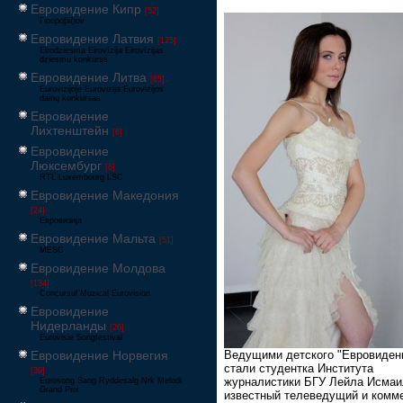
Евровидение Кипр
[52]
Γιουροβίζιον
Евровидение Латвия
[125]
Eirodziesma Eirovīzija Eirovīzijas
dziesmu konkurss
Евровидение Литва
[65]
Eurovizijoje Eurovizija Eurovizijos
dainų konkursas
Евровидение
Лихтенштейн
[6]
Евровидение
Люксембург
[6]
RTL Luxembourg LSC
Евровидение Македония
[24]
Евровизија
Евровидение Мальта
[51]
MESC
Евровидение Молдова
[134]
Concursul Muzical Eurovision
Евровидение
Нидерланды
[26]
Eurovisie Songfestival
Ведущими детского "Евровиден
Евровидение Норвегия
стали студентка Института
[39]
журналистики БГУ Лейла Исмаи
Eurosong Sang Ryddesalg Nrk Melodi
Grand Prix
известный телеведущий и комм