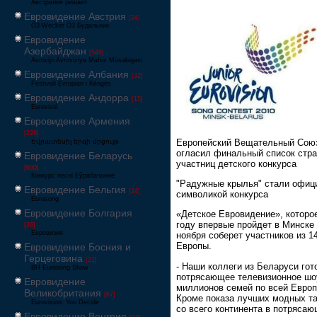
Австралия решает
Евровидение Австрия
[24]
Ö3-Wecker Ö3 Будильник
Евровидение
Азербайджан
[549]
Avrovijn Avroviziya Mahnı Müsabiqəsi
Евровидение Албания
[32]
Festivali Evropian i Këngës
Евровидение Андорра
[15]
Eurovisió
Евровидение Армения
[228]
Европейский Вещательный Сою
Եվրատեսիլ երգի մրցույթ
огласил финальный список стра
Евровидение Беларусь
участниц детского конкурса
[600]
Конкурс песні Еўрабачанне
"Радужные крылья" стали офиц
Евровидение Бельгия
[24]
символикой конкурса
Eurosong
Евровидение Болгария
«Детское Евровидение», которо
году впервые пройдет в Минске
[26]
Евровизия
ноября соберет участников из 1
Европы.
Евровидение Босния и
Герцеговина
[21]
- Наши коллеги из Беларуси гот
BH Eurosong Show
потрясающее телевизионное шо
Евровидение
миллионов семей по всей Европ
Великобритания
[67]
Кроме показа лучших модных т
Eurovision: You Decide
со всего континента в потряса
Евровидение Венгрия