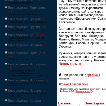
шоу – мы также с нетерпением 
[22]
Eurovíziós Dalfesztivá
незабываемой недели веселья 
Евровидение Германия
дружбы между конкурсантами, -
официальному сайту конкурса
[80]
Liederwettbewerb der Eurovision
исполнительный руководитель
конкурсов «Евровидение» Сван
Евровидение Греция
[52]
Стокселиус.
Διαγωνισμός Τραγουδιού Ευρώεικονα
Евровидение Грузия
[122]
За главный трофей конкурса ср
ევროვიზიის
юные исполнители из Армении,
Евровидение Дания
Беларуси, Бельгии, Македонии, 
[29]
Det Europæiske Melodi Grand Prix
Латвии, Литвы, Мальты, Молдо
Dansk Melodi
Голландии, России, Сербии, Шв
Евровидение Израиль
[71]
Украины.
‏אירוויזיון
Евровидение Ирландия
Румыния, которая раньше заявл
своем желании принять участие
[27]
The Late Late Show Eurosong
конкурсе, сняла заявку. Как вы
.
Читать дальше »
Евровидение Исландия
[21]
Söngvakeppni evrópskra
sjónvarpsstöðva Европейский
Прикрепления:
Картинка 1
телевизионный конкурс певцов
Категория:
Евровидение Испания
[79]
Festival de la Canción de Eurovisión
Детское Евровидение
Benidorm Fest
| Просмотров: 1941 | Добавил:
eurovision
| Дат
Евровидение Италия
[27]
| Рейтинг: 0.0/0 |
Комментарии (0)
Concorso Eurovisione della Canzone
San Remo
Евровидение Канада
[3]
Наталья
Тина Кароль
CBC/Radio-Canada