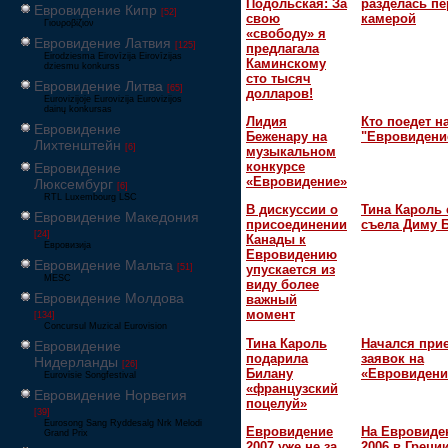
Подольская: За
разделась пе
Евровидение Кипр
[52]
свою
камерой
Γιουροβίζιον
«свободу» я
Евровидение Латвия
[125]
предлагала
Eirodziesma Eirovīzija Eirovīzijas
Каминскому
dziesmu konkurss
сто тысяч
Евровидение Литва
[65]
долларов!
Eurovizijoje Eurovizija Eurovizijos
dainų konkursas
Лидия
Кто поедет н
Евровидение
Беженару на
"Евровидени
Лихтенштейн
[6]
музыкальном
конкурсе
Евровидение
«Евровидение»
Люксембург
[6]
RTL Luxembourg LSC
В дискуссии о
Тина Кароль 
Евровидение Македония
присоединении
съела Диму 
[24]
Канады к
Евровизија
Евровидению
Евровидение Мальта
[51]
упускается из
MESC
виду более
Евровидение Молдова
важный
момент
[134]
Concursul Muzical Eurovision
Тина Кароль
Начался при
Евровидение
подарила
заявок на
Нидерланды
[26]
Билану
«Евровидени
Eurovisie Songfestival
«французский
Евровидение Норвегия
поцелуй»
[39]
Eurosong Sang Ryddesalg Nrk Melodi
Евровидение
На Евровиде
Grand Prix
2007 уже не за
2006 в Греци