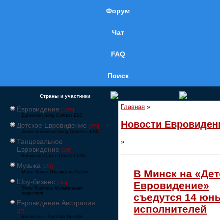
Форум
Чат
FAQ
Поиск
Страны и участники
Главная
»
Евровидение
[1858]
Eurovision Song Contest ESC
Новости Евровиден
Детское Евровидение
[878]
Junior Eurovision Song Contest JESC
Танцевальное
»
Евровидение
[106]
Eurovision Dance Contest EDC
Музыка
[257]
В Минск на «Дет
Music Songs Поп-музыка Песни
Шоу-бизнес
Евровидение»
[564]
Show Business Музыкальная
индустрия
съедутся 14 юн
Евровидение Австралия
исполнителей
[17]
Eurovision – Australia Decides