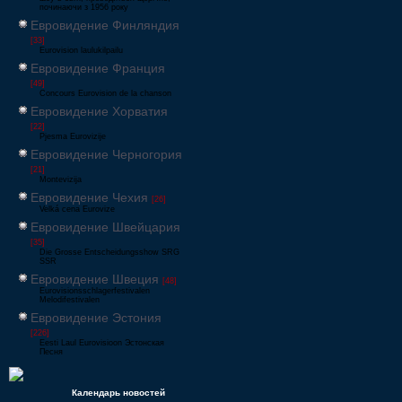
починаючи з 1956 року
Евровидение Финляндия
[33]
Eurovision laulukilpailu
Евровидение Франция
[49]
Concours Eurovision de la chanson
Евровидение Хорватия
[22]
Pjesma Eurovizije
Евровидение Черногория
[21]
Montevizija
Евровидение Чехия
[26]
Velká cena Eurovize
Евровидение Швейцария
[35]
Die Grosse Entscheidungsshow SRG
SSR
Евровидение Швеция
[48]
Eurovisionsschlagerfestivalen
Melodifestivalen
Евровидение Эстония
[226]
Eesti Laul Eurovisioon Эстонская
Песня
Календарь новостей