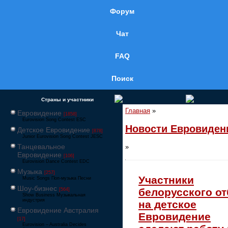
Форум
Чат
FAQ
Поиск
Страны и участники
Главная
»
Евровидение
[1858]
Eurovision Song Contest ESC
Новости Евровиден
Детское Евровидение
[878]
Junior Eurovision Song Contest JESC
Танцевальное
»
Евровидение
[106]
Eurovision Dance Contest EDC
Музыка
[257]
Участники
Music Songs Поп-музыка Песни
Шоу-бизнес
белорусского о
[564]
Show Business Музыкальная
индустрия
на детское
Евровидение Австралия
Евровидение
[17]
Eurovision – Australia Decides