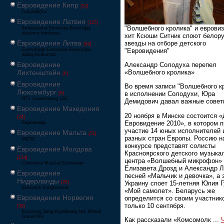
Евровидение Кипр
[52]
Γιουροβίζιον
Евровидение Латвия
[125]
"Волшебного кролика" и еврови
Eirodziesma Eirovīzija Eirovīzijas
dziesmu konkurss
хит Ксюши Ситник споют белор
Евровидение Литва
звезды на отборе детского
[65]
"Евровидения"
Eurovizijoje Eurovizija Eurovizijos
dainų konkursas
Евровидение
Александр Солодуха перепел
Лихтенштейн
«Волшебного кролика»
[6]
Евровидение
Во время записи "Волшебного к
Люксембург
в исполнении Солодухи, Юра
[6]
RTL Luxembourg LSC
Демидович давал важные совет
Евровидение Македония
20 ноября в Минске состоится «
[24]
Евровидение 2010», в котором 
Евровизија
участие 14 юных исполнителей 
Евровидение Мальта
[51]
разных стран Европы. Россию н
MESC
конкурсе представят солисты
Евровидение Молдова
Красноярского детского музыка
[134]
центра «Волшебный микрофон»
Concursul Muzical Eurovision
Елизавета Дрозд и Александр Л
Евровидение
песней «Мальчик и девочка», а 
Нидерланды
Украину споет 15-летняя Юлия Г
[26]
Eurovisie Songfestival
«Мой самолет». Беларусь же
Евровидение Норвегия
определится со своим участник
только 10 сентября.
[39]
Eurosong Sang Ryddesalg Nrk Melodi
Grand Prix
Как рассказали «Комсомолк
...