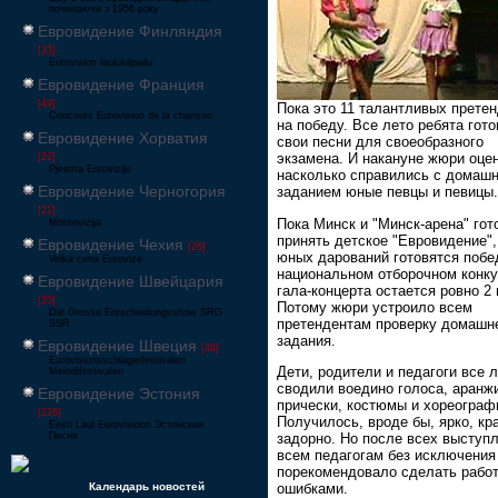
починаючи з 1956 року
Евровидение Финляндия
[33]
Eurovision laulukilpailu
Евровидение Франция
[49]
Пока это 11 талантливых прете
Concours Eurovision de la chanson
на победу. Все лето ребята гот
Евровидение Хорватия
свои песни для своеобразного
экзамена. И накануне жюри оце
[22]
Pjesma Eurovizije
насколько справились с домаш
Евровидение Черногория
заданием юные певцы и певицы.
[21]
Пока Минск и "Минск-арена" гот
Montevizija
принять детское "Евровидение",
Евровидение Чехия
[26]
юных дарований готовятся побе
Velká cena Eurovize
национальном отборочном конку
Евровидение Швейцария
гала-концерта остается ровно 2
[35]
Потому жюри устроило всем
Die Grosse Entscheidungsshow SRG
претендентам проверку домашн
SSR
задания.
Евровидение Швеция
[48]
Eurovisionsschlagerfestivalen
Дети, родители и педагоги все 
Melodifestivalen
сводили воедино голоса, аранж
Евровидение Эстония
прически, костюмы и хореограф
[226]
Получилось, вроде бы, ярко, кр
Eesti Laul Eurovisioon Эстонская
задорно. Но после всех выступ
Песня
всем педагогам без исключени
порекомендовало сделать работ
ошибками.
Календарь новостей