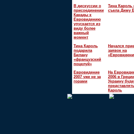
В дискуссии о
Тина Кароль 
присоединении
съела Диму 
Канады к
Евровидению
упускается из
виду более
важный
момент
Тина Кароль
Начался при
подарила
заявок на
Билану
«Евровидени
«французский
поцелуй»
Евровидение
На Евровиде
2007 уже не за
2006 в Греци
горами
Украину буде
представлять
Кароль