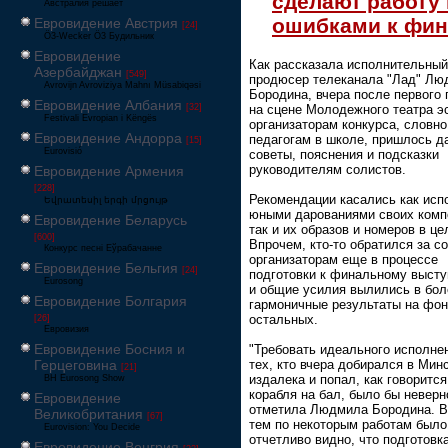
сделают работу
Австралия решает
ошибками к фин
Евровидение Австрия
[24]
Ö3-Wecker Ö3 Будильник
Евровидение
Как рассказала исполнительный
Азербайджан
[549]
продюсер телеканала "Лад" Лю
Avrovijn Avroviziya Mahnı Müsabiqəsi
Бородина, вчера после первого 
Евровидение Албания
[32]
на сцене Молодежного театра э
Festivali Evropian i Këngës
организаторам конкурса, словно
Евровидение Андорра
педагогам в школе, пришлось д
[15]
Eurovisió
советы, пояснения и подсказки
руководителям солистов.
Евровидение Армения
[228]
Рекомендации касались как исп
Եվրատեսիլ երգի մրցույթ
юными дарованиями своих комп
Евровидение Беларусь
так и их образов и номеров в це
[600]
Впрочем, кто-то обратился за с
Конкурс песні Еўрабачанне
организаторам еще в процессе
Евровидение Бельгия
[24]
подготовки к финальному выст
Eurosong
и общие усилия вылились в бол
Евровидение Болгария
гармоничные результаты на фо
остальных.
[26]
Евровизия
Евровидение Босния и
"Требовать идеального исполне
Герцеговина
тех, кто вчера добирался в Мин
[21]
издалека и попал, как говорится
BH Eurosong Show
корабля на бал, было бы неверно
Евровидение
отметила Людмила Бородина. В
Великобритания
[67]
тем по некоторым работам было
Eurovision: You Decide
отчетливо видно, что подготовк
Евровидение Венгрия