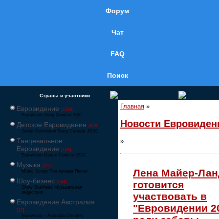
Форум
Чат
FAQ
Поиск
Страны и участники
Главная
»
Евровидение
[1858]
Eurovision Song Contest ESC
Новости Евровиден
Детское Евровидение
[878]
Junior Eurovision Song Contest JESC
Танцевальное
»
Евровидение
[106]
Eurovision Dance Contest EDC
Музыка
[257]
Лена Майер-Лан
Music Songs Поп-музыка Песни
Шоу-бизнес
готовится
[564]
Show Business Музыкальная
индустрия
участвовать в
Евровидение Австралия
"Евровидении 2
[17]
Eurovision – Australia Decides