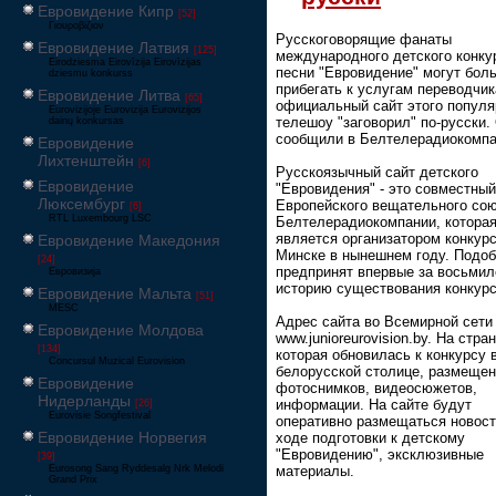
Евровидение Кипр
[52]
Γιουροβίζιον
Русскоговорящие фанаты
Евровидение Латвия
[125]
международного детского конку
Eirodziesma Eirovīzija Eirovīzijas
песни "Евровидение" могут бол
dziesmu konkurss
прибегать к услугам переводчик
Евровидение Литва
[65]
официальный сайт этого популя
Eurovizijoje Eurovizija Eurovizijos
телешоу "заговорил" по-русски.
dainų konkursas
сообщили в Белтелерадиокомпа
Евровидение
Лихтенштейн
[6]
Русскоязычный сайт детского
Евровидение
"Евровидения" - это совместный
Люксембург
Европейского вещательного сою
[6]
RTL Luxembourg LSC
Белтелерадиокомпании, котора
является организатором конкурс
Евровидение Македония
Минске в нынешнем году. Подо
[24]
предпринят впервые за восьми
Евровизија
историю существования конкурс
Евровидение Мальта
[51]
MESC
Адрес сайта во Всемирной сети 
Евровидение Молдова
www.junioreurovision.by. На стра
[134]
которая обновилась к конкурсу 
Concursul Muzical Eurovision
белорусской столице, размещен
Евровидение
фотоснимков, видеосюжетов,
Нидерланды
информации. На сайте будут
[26]
Eurovisie Songfestival
оперативно размещаться новост
Евровидение Норвегия
ходе подготовки к детскому
"Евровидению", эксклюзивные
[39]
Eurosong Sang Ryddesalg Nrk Melodi
материалы.
Grand Prix