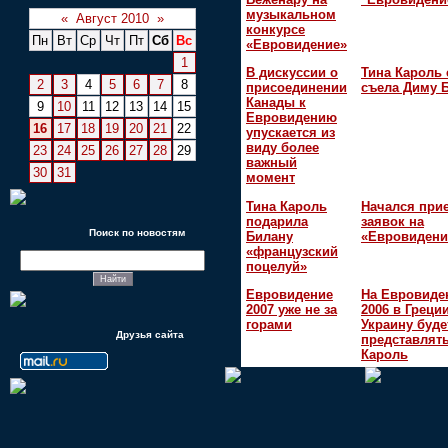
музыкальном
«
Август 2010
»
конкурсе
Пн
Вт
Ср
Чт
Пт
Сб
Вс
«Евровидение»
1
В дискуссии о
Тина Кароль 
2
3
4
5
6
7
8
присоединении
съела Диму 
Канады к
9
10
11
12
13
14
15
Евровидению
16
17
18
19
20
21
22
упускается из
виду более
23
24
25
26
27
28
29
важный
30
31
момент
Тина Кароль
Начался при
подарила
заявок на
Поиск по новостям
Билану
«Евровидени
«французский
поцелуй»
Евровидение
На Евровиде
2007 уже не за
2006 в Греци
горами
Украину буде
Друзья сайта
представлять
Кароль