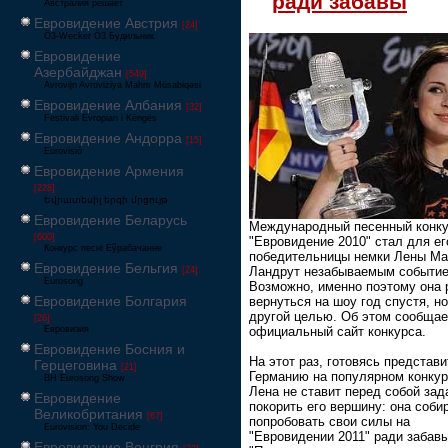
ради забавы
Австралия решает
Евровидение Австрия
[24]
Ö3-Wecker Ö3 Будильник
Евровидение
Азербайджан
[549]
Avrovijn Avroviziya Mahnı Müsabiqəsi
Евровидение Албания
[32]
Festivali Evropian i Këngës
Евровидение Андорра
[15]
Eurovisió
Евровидение Армения
[228]
Եվրատեսիլ երգի մրցույթ
Евровидение Беларусь
Международный песенный конк
[600]
"Евровидение 2010" стал для ег
Конкурс песні Еўрабачанне
победительницы немки Лены Ма
Евровидение Бельгия
Ландрут незабываемым событие
[24]
Eurosong
Возможно, именно поэтому она
Евровидение Болгария
вернуться на шоу год спустя, но
другой целью. Об этом сообщае
[26]
Евровизия
официальный сайт конкурса.
Евровидение Босния и
На этот раз, готовясь представи
Герцеговина
[21]
Германию на популярном конкур
BH Eurosong Show
Лена не ставит перед собой зад
Евровидение
покорить его вершину: она соби
Великобритания
[67]
попробовать свои силы на
Eurovision: You Decide
"Евровидении 2011" ради забавы
Евровидение Венгрия