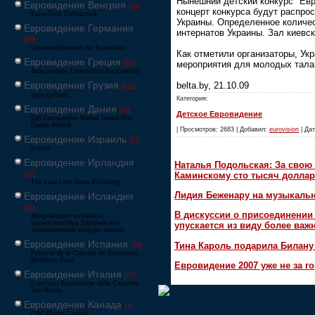
Нынешний детский конкурс "Ев
Евровидение Венгрия
[22]
концерт конкурса будут распро
Eurovíziós Dalfesztivá
Украины. Определенное количес
Евровидение Германия
интернатов Украины. Зал киевск
[80]
Liederwettbewerb der Eurovision
Как отметили организаторы, Ук
Евровидение Греция
мероприятия для молодых тала
[52]
Διαγωνισμός Τραγουδιού Ευρώεικονα
Евровидение Грузия
belta.by, 21.10.09
[122]
ევროვიზიის
Категория:
Евровидение Дания
[29]
Детское Евровидение
Det Europæiske Melodi Grand Prix
Dansk Melodi
| Просмотров: 2683 | Добавил:
eurovision
| Дат
Евровидение Израиль
[71]
‏אירוויזיון
Евровидение Ирландия
Наталья Подольская: За свою 
Каминскому сто тысяч доллар
[27]
The Late Late Show Eurosong
Лидия Беженару на музыкаль
Евровидение Исландия
[21]
В дискуссии о присоединени
Söngvakeppni evrópskra
sjónvarpsstöðva Европейский
упускается из виду более ва
телевизионный конкурс певцов
Евровидение Испания
Тина Кароль подарила Билану
[79]
Festival de la Canción de Eurovisión
Benidorm Fest
Евровидение 2007 уже не за г
Евровидение Италия
[27]
Concorso Eurovisione della Canzone
San Remo
Евровидение Канада
[3]
CBC/Radio-Canada