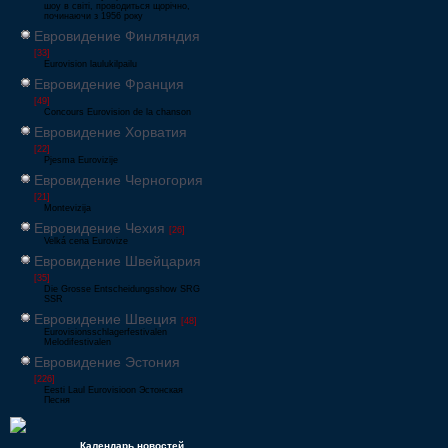
шоу в світі, проводиться щорічно,
починаючи з 1956 року
Евровидение Финляндия
[33]
Eurovision laulukilpailu
Евровидение Франция
[49]
Concours Eurovision de la chanson
Евровидение Хорватия
[22]
Pjesma Eurovizije
Евровидение Черногория
[21]
Montevizija
Евровидение Чехия
[26]
Velká cena Eurovize
Евровидение Швейцария
[35]
Die Grosse Entscheidungsshow SRG
SSR
Евровидение Швеция
[48]
Eurovisionsschlagerfestivalen
Melodifestivalen
Евровидение Эстония
[226]
Eesti Laul Eurovisioon Эстонская
Песня
Календарь новостей