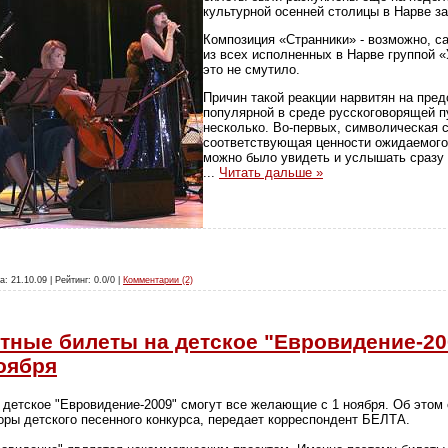
культурной осенней столицы в Нарве з
Композиция «Странники» - возможно, 
из всех исполненных в Нарве группой 
это не смутило.
Причин такой реакции нарвитян на пре
популярной в среде русскоговорящей пу
несколько. Во-первых, символическая с
соответствующая ценности ожидаемого 
можно было увидеть и услышать сразу 
...
Читать дальше »
а: 21.10.09 | Рейтинг: 0.0/0 |
Комментарии (2)
тные билеты на детское "Евровидение-20
оября
 детское "Евровидение-2009" смогут все желающие с 1 ноября. Об этом
оры детского песенного конкурса, передает корреспондент БЕЛТА.