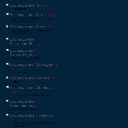
Евровидение Кипр
[52]
Γιουροβίζιον
Евровидение Латвия
[125]
Eirodziesma Eirovīzija Eirovīzijas
dziesmu konkurss
Евровидение Литва
[65]
Eurovizijoje Eurovizija Eurovizijos
dainų konkursas
Евровидение
Лихтенштейн
[6]
Евровидение
Люксембург
[6]
RTL Luxembourg LSC
Евровидение Македония
[24]
Евровизија
Евровидение Мальта
[51]
MESC
Евровидение Молдова
[134]
Concursul Muzical Eurovision
Евровидение
Нидерланды
[26]
Eurovisie Songfestival
Евровидение Норвегия
[39]
Eurosong Sang Ryddesalg Nrk Melodi
Grand Prix