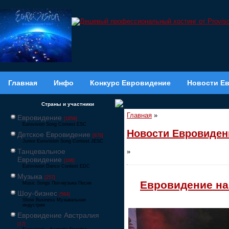
Главная
Инфо
Конкурс Евровидение
Новости Е
Страны и участники
Главная
»
Евровидение
[1858]
Eurovision Song Contest ESC
Новости Евровиден
Детское Евровидение
[878]
Junior Eurovision Song Contest JESC
Танцевальное
»
Евровидение
[106]
Eurovision Dance Contest EDC
Музыка
[257]
Евровидение на
Music Songs Поп-музыка Песни
Шоу-бизнес
[564]
Show Business Музыкальная
индустрия
Евровидение Австралия
[17]