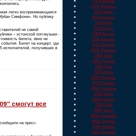
2004 Январь
акончились.
2004 Февраль
самая легко воспринимающаяся
2004 Март
«Урбан Симфони». Но публику
2004 Апрель
2004 Май
2004 Июль
дставителей не самой
2004 Август
блики – эстонской поп-музыки -
тоимость билета, явно не
2004 Декабрь
события. Билет на концерт, где
2005 Январь
5 исполнителей, получивших в
2005 Февраль
2005 Март
2005 Апрель
2005 Май
2005 Июль
2005 Октябрь
2005 Ноябрь
2006 Февраль
2006 Март
2006 Апрель
09" смогут все
2006 Май
2006 Июнь
2006 Сентябрь
2006 Октябрь
 сообщили на пресс-
2006 Ноябрь
2006 Декабрь