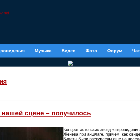
вровидения
Музыка
Видео
Фото
Форум
Чат
ия
 нашей сцене – получилось
Концерт эстонских звезд «Евровидени
Женева при аншлаге, причем, как свиде
билеты были раскуплены еще на недел