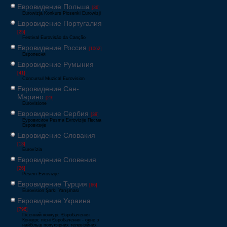
Евровидение Польша
[36]
Eurowizja Konkurs Piosenki Eurowizji
Евровидение Португалия
[25]
Festival Eurovisão da Canção
Евровидение Россия
[1062]
Европесня
Евровидение Румыния
[41]
Concursul Muzical Eurovision
Евровидение Сан-
Марино
[23]
Eurovisione
Евровидение Сербия
[39]
Еуровисион Pesma Evrovizije Песма
Евровизије
Евровидение Словакия
[13]
Eurovízia
Евровидение Словения
[26]
Pesem Evrovizije
Евровидение Турция
[66]
Eurovision Şarkı Yarışması
Евровидение Украина
[796]
Пісенний конкурс Євробачення
Конкурс пісні Євробачення - одне з
найбільш популярних телевізійних