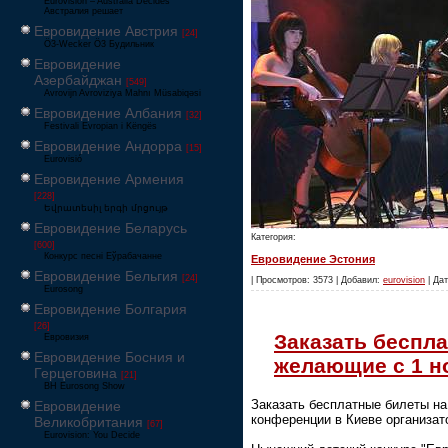
Eurovision – Australia Decides
Австралия решает
Евровидение Австрия
[24]
Ö3-Wecker Ö3 Будильник
Евровидение
Азербайджан
[549]
Avrovijn Avroviziya Mahnı Müsabiqəsi
Евровидение Албания
[32]
Festivali Evropian i Këngës
Евровидение Андорра
[15]
Eurovisió
Евровидение Армения
[228]
Եվրատեսիլ երգի մրցույթ
Евровидение Беларусь
Категория:
[600]
Конкурс песні Еўрабачанне
Евровидение Эстония
Евровидение Бельгия
[24]
| Просмотров: 3573 | Добавил:
eurovision
| Дат
Eurosong
Евровидение Болгария
[26]
Заказать беспла
Евровизия
Евровидение Босния и
желающие с 1 н
Герцеговина
[21]
BH Eurosong Show
Заказать бесплатные билеты на
Евровидение
конференции в Киеве организат
Великобритания
[67]
Eurovision: You Decide