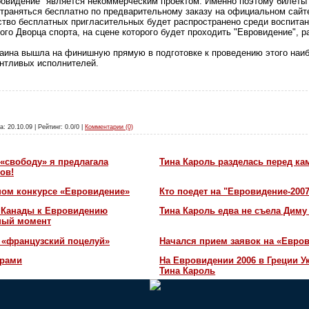
ровидение" является некоммерческим проектом. Именно поэтому билеты
страняться бесплатно по предварительному заказу на официальном сай
тво бесплатных пригласительных будет распространено среди воспитан
ого Дворца спорта, на сцене которого будет проходить "Евровидение", ра
раина вышла на финишную прямую в подготовке к проведению этого наиб
нтливых исполнителей.
а: 20.10.09 | Рейтинг: 0.0/0 |
Комментарии (0)
«свободу» я предлагала
Тина Кароль разделась перед ка
ов!
ном конкурсе «Евровидение»
Кто поедет на "Евровидение-200
и Канады к Евровидению
Тина Кароль едва не съела Диму
жный момент
 «французский поцелуй»
Начался прием заявок на «Евров
орами
На Евровидении 2006 в Греции У
Тина Кароль