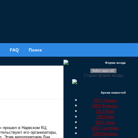
FAQ
Поиск
Форма входа
Войти через uID
Старая форма входа
Архив новостей
2003 Январь
2003 Февраль
2003 Март
2003 Май
2003 Июнь
я» прошел в Нарвском КЦ
2003 Сентябрь
тельствуют его организаторы,
2003 Декабрь
е. Этим мероприятием Дни