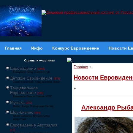
Главная
Инфо
Конкурс Евровидение
Новости Е
Страны и участники
Главная
»
Евровидение
[1858]
Eurovision Song Contest ESC
Новости Евровиден
Детское Евровидение
[878]
Junior Eurovision Song Contest JESC
Танцевальное
»
Евровидение
[106]
Eurovision Dance Contest EDC
Музыка
[257]
Александр Рыбак
Music Songs Поп-музыка Песни
Шоу-бизнес
[564]
Show Business Музыкальная
индустрия
Евровидение Австралия
[17]