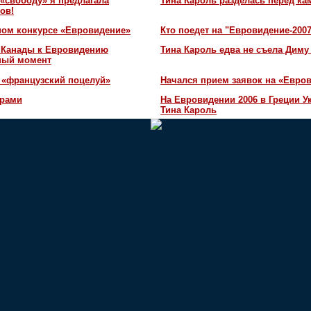
«свободу» я предлагала
Тина Кароль разделась перед ка
ов!
ном конкурсе «Евровидение»
Кто поедет на "Евровидение-200
и Канады к Евровидению
Тина Кароль едва не съела Диму
жный момент
 «французский поцелуй»
Начался прием заявок на «Евров
орами
На Евровидении 2006 в Греции У
Тина Кароль