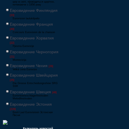
шоу в світі, проводиться щорічно,
починаючи з 1956 року
Евровидение Финляндия
[33]
Eurovision laulukilpailu
Евровидение Франция
[49]
Concours Eurovision de la chanson
Евровидение Хорватия
[22]
Pjesma Eurovizije
Евровидение Черногория
[21]
Montevizija
Евровидение Чехия
[26]
Velká cena Eurovize
Евровидение Швейцария
[35]
Die Grosse Entscheidungsshow SRG
SSR
Евровидение Швеция
[48]
Eurovisionsschlagerfestivalen
Melodifestivalen
Евровидение Эстония
[226]
Eesti Laul Eurovisioon Эстонская
Песня
Календарь новостей