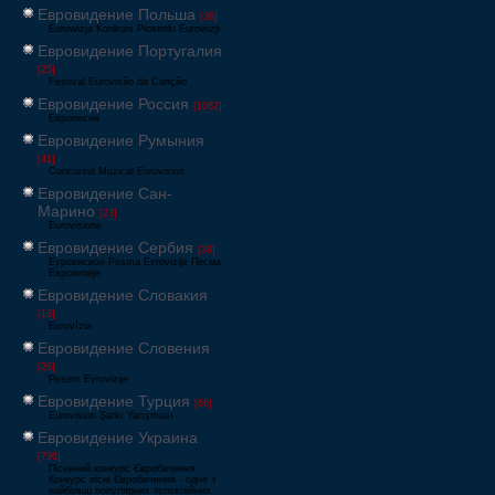
Евровидение Польша
[36]
Eurowizja Konkurs Piosenki Eurowizji
Евровидение Португалия
[25]
Festival Eurovisão da Canção
Евровидение Россия
[1062]
Европесня
Евровидение Румыния
[41]
Concursul Muzical Eurovision
Евровидение Сан-
Марино
[23]
Eurovisione
Евровидение Сербия
[39]
Еуровисион Pesma Evrovizije Песма
Евровизије
Евровидение Словакия
[13]
Eurovízia
Евровидение Словения
[26]
Pesem Evrovizije
Евровидение Турция
[66]
Eurovision Şarkı Yarışması
Евровидение Украина
[796]
Пісенний конкурс Євробачення
Конкурс пісні Євробачення - одне з
найбільш популярних телевізійних