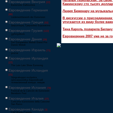
Наталья Подольская: За свою 
Евровидение Венгрия
[22]
Каминскому сто тысяч доллар
Eurovíziós Dalfesztivá
Евровидение Германия
Лидия Беженару на музыкаль
[80]
Liederwettbewerb der Eurovision
В дискуссии о присоединени
упускается из виду более ва
Евровидение Греция
[52]
Διαγωνισμός Τραγουδιού Ευρώεικονα
Тина Кароль подарила Билану
Евровидение Грузия
[122]
ევროვიზიის
Евровидение 2007 уже не за г
Евровидение Дания
[29]
Det Europæiske Melodi Grand Prix
Dansk Melodi
Евровидение Израиль
[71]
‏אירוויזיון
Евровидение Ирландия
[27]
The Late Late Show Eurosong
Евровидение Исландия
[21]
Söngvakeppni evrópskra
sjónvarpsstöðva Европейский
телевизионный конкурс певцов
Евровидение Испания
[79]
Festival de la Canción de Eurovisión
Benidorm Fest
Евровидение Италия
[27]
Concorso Eurovisione della Canzone
San Remo
Евровидение Канада
[3]
CBC/Radio-Canada