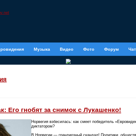
вровидения
Музыка
Видео
Фото
Форум
Чат
ия
: Его гнобят за снимок с Лукашенко!
Норвегия взбесилась: как смеет победитель «Евровид
диктатором?
В Норвегии — грандиозный скандал! Политики, обществ