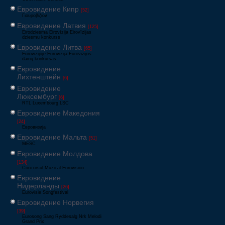
Евровидение Кипр
[52]
Γιουροβίζιον
Евровидение Латвия
[125]
Eirodziesma Eirovīzija Eirovīzijas
dziesmu konkurss
Евровидение Литва
[65]
Eurovizijoje Eurovizija Eurovizijos
dainų konkursas
Евровидение
Лихтенштейн
[6]
Евровидение
Люксембург
[6]
RTL Luxembourg LSC
Евровидение Македония
[24]
Евровизија
Евровидение Мальта
[51]
MESC
Евровидение Молдова
[134]
Concursul Muzical Eurovision
Евровидение
Нидерланды
[26]
Eurovisie Songfestival
Евровидение Норвегия
[39]
Eurosong Sang Ryddesalg Nrk Melodi
Grand Prix