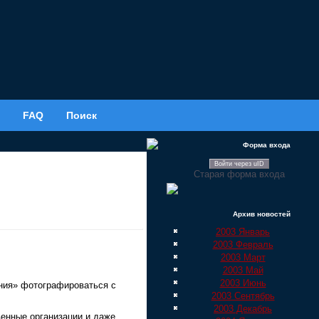
FAQ
Поиск
Форма входа
Войти через uID
Старая форма входа
Архив новостей
2003 Январь
2003 Февраль
2003 Март
2003 Май
2003 Июнь
ения» фотографироваться с
2003 Сентябрь
2003 Декабрь
енные организации и даже