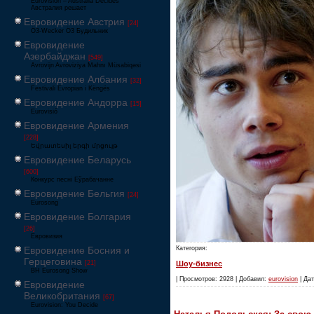
Eurovision – Australia Decides
Австралия решает
Евровидение Австрия
[24]
Ö3-Wecker Ö3 Будильник
Евровидение
Азербайджан
[549]
Avrovijn Avroviziya Mahnı Müsabiqəsi
Евровидение Албания
[32]
Festivali Evropian i Këngës
Евровидение Андорра
[15]
Eurovisió
Евровидение Армения
[228]
Եվրատեսիլ երգի մրցույթ
Евровидение Беларусь
[600]
Конкурс песні Еўрабачанне
Евровидение Бельгия
[24]
Eurosong
Евровидение Болгария
[26]
Евровизия
Евровидение Босния и
Категория:
Герцеговина
[21]
Шоу-бизнес
BH Eurosong Show
| Просмотров: 2928 | Добавил:
eurovision
| Дат
Евровидение
Великобритания
[67]
Eurovision: You Decide