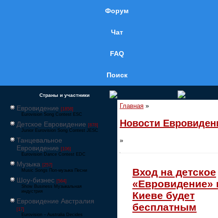
Форум
Чат
FAQ
Поиск
Страны и участники
Главная
»
Евровидение
[1858]
Eurovision Song Contest ESC
Новости Евровиден
Детское Евровидение
[878]
Junior Eurovision Song Contest JESC
Танцевальное
»
Евровидение
[106]
Eurovision Dance Contest EDC
Музыка
[257]
Вход на детское
Music Songs Поп-музыка Песни
Шоу-бизнес
«Евровидение» 
[564]
Show Business Музыкальная
индустрия
Киеве будет
Евровидение Австралия
бесплатным
[17]
Eurovision – Australia Decides