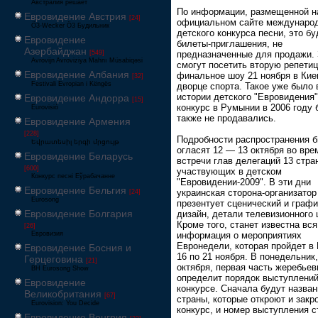
Австралия решает
По информации, размещенной н
Евровидение Австрия
[24]
официальном сайте междунаро
Ö3-Wecker Ö3 Будильник
детского конкурса песни, это бу
Евровидение
билеты-приглашения, не
Азербайджан
[549]
предназначенные для продажи.
Avrovijn Avroviziya Mahnı Müsabiqəsi
смогут посетить вторую репети
Евровидение Албания
финальное шоу 21 ноября в Кие
[32]
Festivali Evropian i Këngës
дворце спорта. Такое уже было 
истории детского "Евровидения"
Евровидение Андорра
[15]
конкурс в Румынии в 2006 году
Eurovisió
также не продавались.
Евровидение Армения
[228]
Подробности распространения б
Եվրատեսիլ երգի մրցույթ
огласят 12 — 13 октября во вре
Евровидение Беларусь
встречи глав делегаций 13 стра
[600]
участвующих в детском
Конкурс песні Еўрабачанне
"Евровидении-2009". В эти дни
Евровидение Бельгия
украинская сторона-организатор
[24]
Eurosong
презентует сценический и граф
Евровидение Болгария
дизайн, детали телевизионного 
Кроме того, станет известна вся
[26]
Евровизия
информация о мероприятиях
Евронедели, которая пройдет в 
Евровидение Босния и
16 по 21 ноября. В понедельник,
Герцеговина
[21]
октября, первая часть жеребьев
BH Eurosong Show
определит порядок выступлений
Евровидение
конкурсе. Сначала будут назва
Великобритания
[67]
страны, которые откроют и закр
Eurovision: You Decide
конкурс, и номер выступления с
Евровидение Венгрия