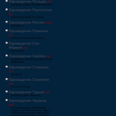
Евровидение Польша
[36]
Eurowizja Konkurs Piosenki Eurowizji
Евровидение Португалия
[25]
Festival Eurovisão da Canção
Евровидение Россия
[1062]
Европесня
Евровидение Румыния
[41]
Concursul Muzical Eurovision
Евровидение Сан-
Марино
[23]
Eurovisione
Евровидение Сербия
[39]
Еуровисион Pesma Evrovizije Песма
Евровизије
Евровидение Словакия
[13]
Eurovízia
Евровидение Словения
[26]
Pesem Evrovizije
Евровидение Турция
[66]
Eurovision Şarkı Yarışması
Евровидение Украина
[796]
Пісенний конкурс Євробачення
Конкурс пісні Євробачення - одне з
найбільш популярних телевізійних
шоу в світі, проводиться щорічно,