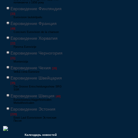
починаючи з 1956 року
Евровидение Финляндия
[33]
Eurovision laulukilpailu
Евровидение Франция
[49]
Concours Eurovision de la chanson
Евровидение Хорватия
[22]
Pjesma Eurovizije
Евровидение Черногория
[21]
Montevizija
Евровидение Чехия
[26]
Velká cena Eurovize
Евровидение Швейцария
[35]
Die Grosse Entscheidungsshow SRG
SSR
Евровидение Швеция
[48]
Eurovisionsschlagerfestivalen
Melodifestivalen
Евровидение Эстония
[226]
Eesti Laul Eurovisioon Эстонская
Песня
Календарь новостей