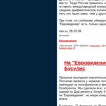
место. Тогда России пришлось н
оставить международный конкур
среднее арифметическое количе
пять лет было ниже, чем у други
При этом, по глубокому убежде
"Евровидении" есть только одно
rian.ru, 05.03.09
Категория:
Евровидение
| Просмотров: 2076 | Добавил:
eurovision
| Дата
Комментарии (0)
На "Евровидени
Бусулис
Прошлые выходные значительна
Латгалии провела у экранов тел
наблюдая за полуфиналом и фи
Eirodziesma. Мы сделали все, ч
парней из Даугавпилса Simply 4
на “Евровидение”, но жюри кон
иначе…
В пятницу, 27 февраля, из 20 п