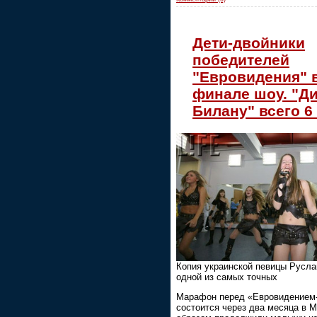
Дети-двойники
победителей
"Евровидения" 
финале шоу. "Д
Билану" всего 6 
Копия украинской певицы Русл
одной из самых точных
Марафон перед «Евровидением-
состоится через два месяца в 