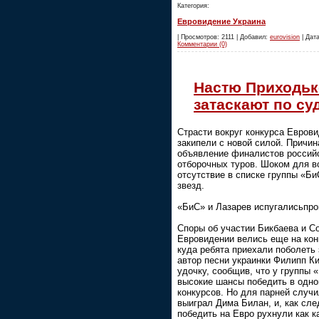
Категория:
Евровидение Украина
| Просмотров: 2111 | Добавил:
eurovision
| Дата
Комментарии (0)
Настю Приходьк
затаскают по су
Страсти вокруг конкурса Евров
закипели с новой силой. Причин
объявление финалистов российс
отборочных туров. Шоком для в
отсутствие в списке группы «Би
звезд.
«БиС» и Лазарев испугалисьпр
Споры об участии Бикбаева и С
Евровидении велись еще на кон
куда ребята приехали поболеть 
автор песни украинки Филипп Ки
удочку, сообщив, что у группы 
высокие шансы победить в одн
конкурсов. Но для парней случ
выиграл Дима Билан, и, как сле
победить на Евро рухнули как к