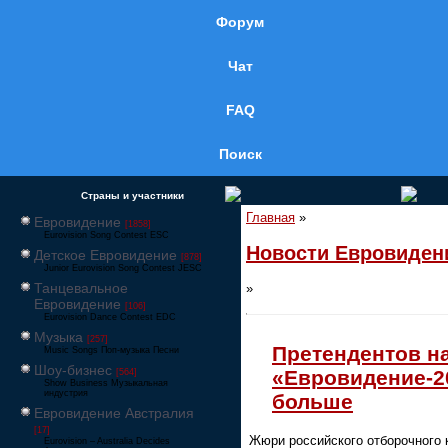
Форум
Чат
FAQ
Поиск
Страны и участники
Главная
»
Евровидение
[1858]
Eurovision Song Contest ESC
Новости Евровиден
Детское Евровидение
[878]
Junior Eurovision Song Contest JESC
Танцевальное
»
Евровидение
[106]
Eurovision Dance Contest EDC
Музыка
[257]
Претендентов н
Music Songs Поп-музыка Песни
Шоу-бизнес
«Евровидение-2
[564]
Show Business Музыкальная
индустрия
больше
Евровидение Австралия
[17]
Жюри российского отборочного 
Eurovision – Australia Decides