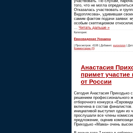
участвовать. По слухам, парочк
того, что не могла определиться
Отказалась участвовать и груп
Видоплясова», удивившая свои
самим фактом подачи заявки: м
особым скептицизмом относили
...
Читать дальше »
Категория:
Евровидение Украина
| Просмотров: 4106 | Добавил:
eurovision
| Дата
Комментарии (0)
Анастасия Прих
примет участие
от России
Сегодня Анастасия Приходько 
решением профессионального ж
отборочного конкурса «Евровид
включена в состав финалистов.
инициативой выступил один из 
прослушали все члены комисси
предложение, оценив композиц
Приходько «Мама» очень высок
В результате 7 марта в отбороч