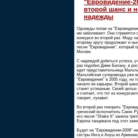
"Евровидение-2
второй шанс и 
надежды
Однажды попав на "Евровидение
им заболевают. Они стремятся 
конкурсе во второй раз. Моду н
второму кругу продолжает и ны
песни "Евровидение", который п
Москве.
С надеждой добиться успеха, уч
раз подобно Диме Билану, в ро
едет представительница Мальты
Мальтийская суперзвезда уже в
"Евровидения" в 2005 году, но 
начало ее карьеры. Второй шанс
станет успешным. Своей целью 
и считает, что тот из конкурсант
говорит, лукавит.
Во второй раз покорить "Еврови
греческий исполнитель Сакис Ру
его песня "Shake It" заняла тре
Европа танцевала под этот зажи
Будет на "Евровидении-2009" не
сестры Инга и Ануш из Армении,