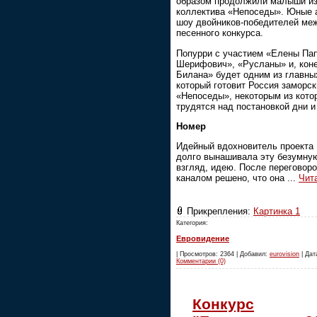
образом продолжили малыши из
коллектива «Непоседы». Юные а
шоу двойников-победителей ме
песенного конкурса.
Попурри с участием «Елены Па
Шерифович», «Русланы» и, кон
Билана» будет одним из главны
который готовит Россия заморск
«Непоседы», некоторым из которы
трудятся над постановкой дни и
Номер
Идейный вдохновитель проекта
долго вынашивала эту безумную
взгляд, идею. После переговор
каналом решено, что она
...
Чит
Прикрепления:
Картинка 1
Категория:
Евровидение
| Просмотров: 2364 | Добавил:
eurovision
| Дата
Комментарии (0)
Конкурс