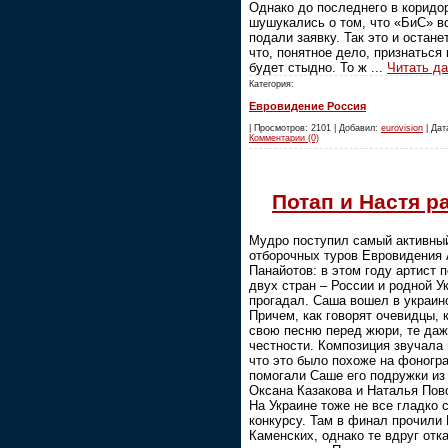
Однако до последнего в коридо
шушукались о том, что «БиС» вс
подали заявку. Так это и остане
что, понятное дело, признаться
будет стыдно. То ж
...
Читать д
Категория:
Евровидение Россия
| Просмотров: 2101 | Добавил:
eurovision
| Дата
Комментарии (0)
Потап и Настя р
Мудро поступил самый активны
отборочных туров Евровидения
Панайотов: в этом году артист 
двух стран – России и родной У
прогадал. Саша вошел в украин
Причем, как говорят очевидцы, 
свою песню перед жюри, те даж
честности. Композиция звучала 
что это было похоже на фоногр
помогали Саше его подружки из
Оксана Казакова и Наталья Пов
На Украине тоже не все гладко с
конкурсу. Там в финал прочили
Каменских, однако те вдруг отк