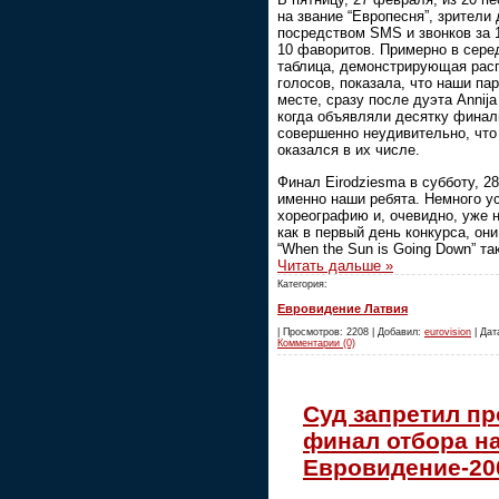
на звание “Европесня”, зрител
посредством SMS и звонков за 
10 фаворитов. Примерно в сере
таблица, демонстрирующая рас
голосов, показала, что наши па
месте, сразу после дуэта Annija 
когда объявляли десятку финал
совершенно неудивительно, что 
оказался в их числе.
Финал Eirodziesma в субботу, 2
именно наши ребята. Немного у
хореографию и, очевидно, уже н
как в первый день конкурса, он
“When the Sun is Going Down” та
Читать дальше »
Категория:
Евровидение Латвия
| Просмотров: 2208 | Добавил:
eurovision
| Дата
Комментарии (0)
Суд запретил п
финал отбора н
Евровидение-20