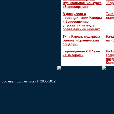
музыкальном конкурсе
"Евр
«Евровидение»
В дискуссии о
Тина
присоединении Канады
съел
к Евровидению
упускается из виду
более важный момент
Тина Кароль подарила
Нача
Билану «французский
на «
поцелуй»
Евровидение 2007 уже
На Е
не за горами
Грец
пред
Каро
Copyright Eurovision.in © 2006-2012