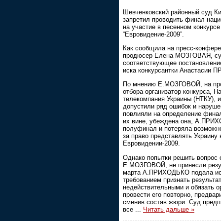
Шевченковский районный суд Ки
запретил проводить финал наци
на участие в песенном конкурсе
“Евровидение-2009”.
Как сообщила на пресс-конфер
продюсер Елена МОЗГОВАЯ, су
соответствующее постановлени
иска конкурсантки Анастасии 
По мнению Е.МОЗГОВОЙ, на про
отбора организатор конкурса, Н
телекомпания Украины (НТКУ), 
допустили ряд ошибок и наруше
повлияли на определение фина
их вине, убеждена она, А.ПРИ
полуфинал и потеряла возможн
за право представлять Украину 
Евровидении-2009.
Однако попытки решить вопрос 
Е.МОЗГОВОЙ, не принесли резу
марта А.ПРИХОДЬКО подала иск
требованием признать результ
недействительными и обязать о
провести его повторно, предва
сменив состав жюри. Суд предп
все
...
Читать дальше »