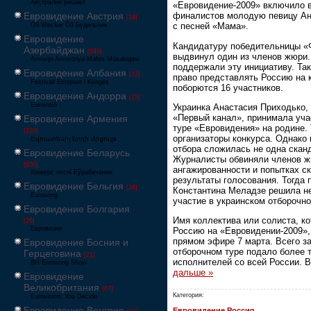
Австралия решает
«Евровидение-2009» включило в
Евровидение Австрия
финалистов молодую певицу А
[24]
с песней «Мама».
Ö3-Wecker Ö3 Будильник
Евровидение
Кандидатуру победительницы «
Азербайджан
[549]
выдвинул один из членов жюри
Avrovijn Avroviziya Mahnı Müsabiqəsi
поддержали эту инициативу. Так
Евровидение Албания
[32]
право представлять Россию на 
Festivali Evropian i Këngës
поборются 16 участников.
Евровидение Андорра
[15]
Eurovisió
Украинка Анастасия Приходько, 
«Первый канал», принимала уча
Евровидение Армения
туре «Евровидения» на родине.
[228]
организаторы конкурса. Однако 
Եվրատեսիլ երգի մրցույթ
отбора сложилась не одна скан
Евровидение Беларусь
Журналисты обвиняли членов ж
[600]
ангажированности и попытках с
Конкурс песні Еўрабачанне
результаты голосования. Тогда 
Евровидение Бельгия
[24]
Константина Меладзе решила н
Eurosong
участие в украинском отборочно
Евровидение Болгария
Имя коллектива или солиста, к
[26]
Евровизия
Россию на «Евровидении-2009»,
прямом эфире 7 марта. Всего за
Евровидение Босния и
отборочном туре подало более 
Герцеговина
[21]
исполнителей со всей России.
BH Eurosong Show
дальше »
Евровидение
Великобритания
[67]
Категория:
Eurovision: You Decide
Евровидение Венгрия
Евровидение Россия