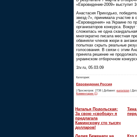
«Евровидение-2009» выступит 1
Анастасия Приходько, победит
звезд-7», принимала участие в 
«Евровидения» на Украине по 
организаторов конкурса. Вокруг
сложилась не одна скандальная
многократно писала местная пр
обвиняли членов жюри в ангажи
попытках скрыть реальные резу
голосования. В связи с этим А
приняла решение не продолжать
украинском отборочном конкурс
1tv.ru, 05.03.09
Категория:
Евровидение Россия
| Просмотров: 2738 | Добавил:
eurovision
| Дата
Комментарии (1)
Наталья Подольская:
Тина
За свою «свободу» я
пере
предлагала
Каминскому сто тысяч
долларов!
Лидия Беженару на
Кто 