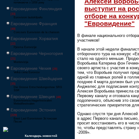
Алексей Воробь
починаючи з 1956 року
выступит на ро
Евровидение Финляндия
отборе на конку
[33]
Eurovision laulukilpailu
"Евровидение"
Евровидение Франция
[49]
Concours Eurovision de la chanson
В финале национального отбора
Евровидение Хорватия
участников!
[22]
Pjesma Eurovizije
В начале этой недели финалист
Евровидение Черногория
отборочного тура на конкурс «Е
стало на одного меньше. Продю
[21]
Montevizija
Воробьева Катерина фон Гечме
своего артиста с участия в конк
Евровидение Чехия
[26]
тем, что Воробьев получил пре
Velká cena Eurovize
одной из главных ролей в голли
Евровидение Швейцария
позднее 4 марта должен был ул
[35]
Анджелес для подписания конт
Die Grosse Entscheidungsshow SRG
Алексея Воробьева принесла св
SSR
Первому каналу и отозвала кан
Евровидение Швеция
[48]
подопечного, объяснив это сво
Eurovisionsschlagerfestivalen
Melodifestivalen
стратегических приоритетов для
Евровидение Эстония
Однако спустя три дня Алексей
[226]
в адрес Первого канала письмо,
Eesti Laul Eurovisioon Эстонская
Песня
просит восстановить его в числ
то, чтобы представлять страну
-2009».
Календарь новостей