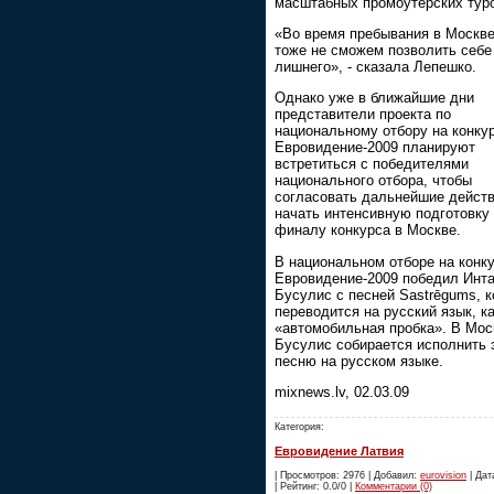
масштабных промоутерских тур
«Во время пребывания в Москве
тоже не сможем позволить себе
лишнего», - сказала Лепешко.
Однако уже в ближайшие дни
представители проекта по
национальному отбору на конку
Евровидение-2009 планируют
встретиться с победителями
национального отбора, чтобы
согласовать дальнейшие действ
начать интенсивную подготовку 
финалу конкурса в Москве.
В национальном отборе на конк
Евровидение-2009 победил Инт
Бусулис с песней Sastrēgums, к
переводится на русский язык, к
«автомобильная пробка». В Мос
Бусулис собирается исполнить 
песню на русском языке.
mixnews.lv, 02.03.09
Категория:
Евровидение Латвия
| Просмотров: 2976 | Добавил:
eurovision
| Дат
| Рейтинг: 0.0/0 |
Комментарии (0)