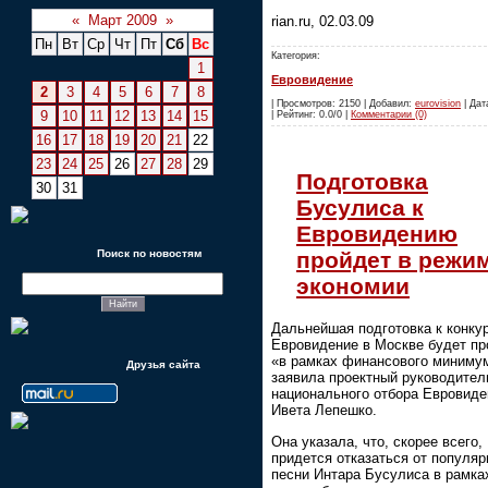
«
Март 2009
»
rian.ru, 02.03.09
Пн
Вт
Ср
Чт
Пт
Сб
Вс
Категория:
1
Евровидение
2
3
4
5
6
7
8
| Просмотров: 2150 | Добавил:
eurovision
| Дат
9
10
11
12
13
14
15
| Рейтинг: 0.0/0 |
Комментарии (0)
16
17
18
19
20
21
22
23
24
25
26
27
28
29
Подготовка
30
31
Бусулиса к
Евровидению
пройдет в режи
Поиск по новостям
экономии
Дальнейшая подготовка к конку
Евровидение в Москве будет пр
«в рамках финансового минимум
Друзья сайта
заявила проектный руководител
национального отбора Евровиде
Ивета Лепешко.
Она указала, что, скорее всего,
придется отказаться от популяр
песни Интара Бусулиса в рамка