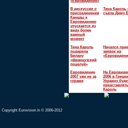
«Евровидение»
В дискуссии о
Тина Кароль 
присоединении
съела Диму 
Канады к
Евровидению
упускается из
виду более
важный
момент
Тина Кароль
Начался при
подарила
заявок на
Билану
«Евровидени
«французский
поцелуй»
Евровидение
На Евровиде
2007 уже не за
2006 в Греци
горами
Украину буде
представлять
Кароль
Copyright Eurovision.in © 2006-2012