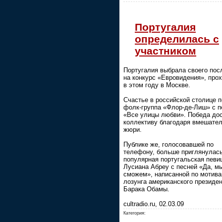
Португалия
определилась с
участником
Португалия выбрала своего пос
на конкурс «Евровидения», про
в этом году в Москве.
Счастье в российской столице 
фолк-группа «Флор-де-Лиш» с п
«Все улицы любви». Победа до
коллективу благодаря вмешате
жюри.
Публике же, голосовавшей по
телефону, больше приглянулас
популярная португальская певи
Лусиана Абреу с песней «Да, м
сможем», написанной по мотив
лозунга американского президе
Барака Обамы.
cultradio.ru, 02.03.09
Категория: