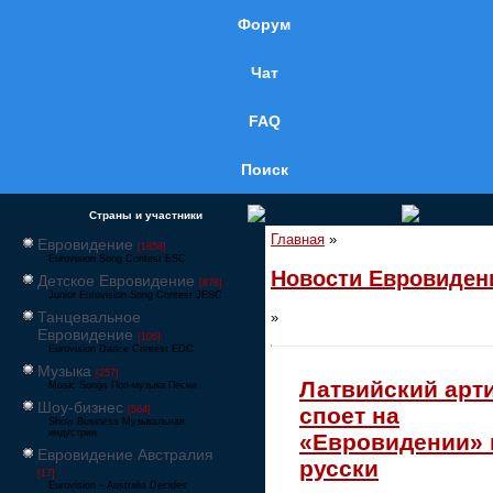
Форум
Чат
FAQ
Поиск
Страны и участники
Главная
»
Евровидение
[1858]
Eurovision Song Contest ESC
Новости Евровиден
Детское Евровидение
[878]
Junior Eurovision Song Contest JESC
Танцевальное
»
Евровидение
[106]
Eurovision Dance Contest EDC
Музыка
[257]
Латвийский арт
Music Songs Поп-музыка Песни
Шоу-бизнес
споет на
[564]
Show Business Музыкальная
индустрия
«Евровидении» 
Евровидение Австралия
русски
[17]
Eurovision – Australia Decides