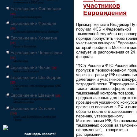
починаючи з 1956 року
участников
Евровидение Финляндия
Евровидения
[33]
Eurovision laulukilpailu
Евровидение Франция
Премьер-министр Владимир Пут
[49]
поручил ФСБ и Федеральной
Concours Eurovision de la chanson
таможенной службе в первооче
Евровидение Хорватия
порядке пропустить через грани
участников конкурса "Евровиден
[22]
Pjesma Eurovizije
который пройдет в Москве в мае
следует из распоряжения от 24
Евровидение Черногория
февраля.
[21]
Montevizija
"ФСБ России и ФТС России обе
Евровидение Чехия
[26]
пропуск в первоочередном поря
Velká cena Eurovize
через госграницу РФ официаль
Евровидение Швейцария
делегаций и участников конкурс
[35]
эстрадной песни "Евровидение 2
Die Grosse Entscheidungsshow SRG
также таможенное оформление 
SSR
таможенный контроль товаров,
Евровидение Швеция
[48]
предназначенных для подготовк
Eurovisionsschlagerfestivalen
провидения указанного конкурса
Melodifestivalen
временно ввозимых в РФ и выв
Евровидение Эстония
обратно после его завершения, 
[226]
перечню, утвержденному
Eesti Laul Eurovisioon Эстонская
Минкомсвязью РФ, без взаимны
Песня
таможенных сборов за таможен
оформление", - говорится в
распоряжении.
Календарь новостей