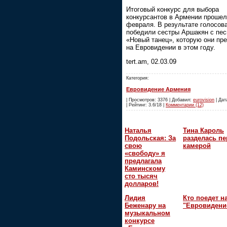
Итоговый конкурс для выбора
конкурсантов в Армении прошел
февраля. В результате голосов
победили сестры Аршакян с пес
«Новый танец», которую они пр
на Евровидении в этом году.
tert.am, 02.03.09
Категория:
Евровидение Армения
| Просмотров: 3376 | Добавил:
eurovision
| Дат
| Рейтинг: 3.6/18 |
Комментарии (12)
Наталья
Тина Кароль
Подольская: За
разделась пе
свою
камерой
«свободу» я
предлагала
Каминскому
сто тысяч
долларов!
Лидия
Кто поедет н
Беженару на
"Евровидени
музыкальном
конкурсе