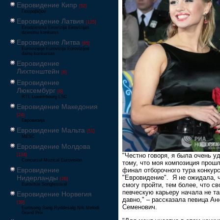
Евровидение Кипр
[52]
Γιουροβίζιον
Евровидение Латвия
[125]
Eirodziesma Eirovīzija Eirovīzijas
dziesmu konkurss
Евровидение Литва
[65]
Eurovizijoje Eurovizija Eurovizijos
dainų konkursas
Евровидение
Лихтенштейн
[6]
Евровидение
Люксембург
[6]
RTL Luxembourg LSC
Евровидение Македония
[24]
Евровизија
Евровидение Мальта
[51]
MESC
Евровидение Молдова
"Честно говоря, я была очень у
[134]
Concursul Muzical Eurovision
тому, что моя композиция прошл
Евровидение
финал отборочного тура конкур
Нидерланды
"Евровидение". Я не ожидала, 
[26]
смогу пройти, тем более, что с
Eurovisie Songfestival
певческую карьеру начала не та
Евровидение Норвегия
давно," – рассказала певица Ан
[39]
Семенович.
Eurosong Sang Ryddesalg Nrk Melodi
Grand Prix