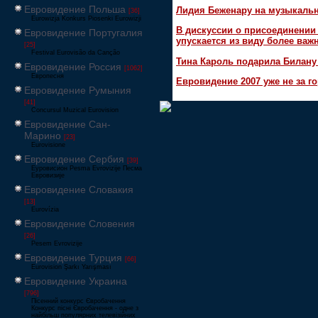
Евровидение Польша
Лидия Беженару на музыкаль
[36]
Eurowizja Konkurs Piosenki Eurowizji
В дискуссии о присоединени
Евровидение Португалия
упускается из виду более ва
[25]
Festival Eurovisão da Canção
Тина Кароль подарила Билану
Евровидение Россия
[1062]
Европесня
Евровидение 2007 уже не за г
Евровидение Румыния
[41]
Concursul Muzical Eurovision
Евровидение Сан-
Марино
[23]
Eurovisione
Евровидение Сербия
[39]
Еуровисион Pesma Evrovizije Песма
Евровизије
Евровидение Словакия
[13]
Eurovízia
Евровидение Словения
[26]
Pesem Evrovizije
Евровидение Турция
[66]
Eurovision Şarkı Yarışması
Евровидение Украина
[796]
Пісенний конкурс Євробачення
Конкурс пісні Євробачення - одне з
найбільш популярних телевізійних