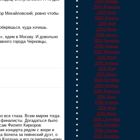
2004 Январь
2004 Февраль
2004 Март
ор Михайловский, ровно чтобы
2004 Апрель
2004 Май
оберёшься, куда хочешь.
2004 Июль
2004 Август
, едем в Москву. И довольно
2004 Декабрь
лавного города Черновцы,
2005 Январь
2005 Февраль
2005 Март
2005 Апрель
2005 Май
2005 Июль
2005 Октябрь
2005 Ноябрь
2006 Февраль
2006 Март
2006 Апрель
2006 Май
2006 Июнь
о все глаза. Всем миром тогда
2006 Сентябрь
в финалисты. Догадаться было
2006 Октябрь
 сам Филипп Киркоров.
мя концерта рядом с жюри и
2006 Ноябрь
а болела за певческий дуэт, о
2006 Декабрь
ме Колдуну и его ослепительному