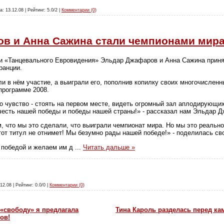
а: 13.12.08 | Рейтинг: 5.0/2 |
Комментарии (0)
в и Анна Сажина стали чемпионами мира
ки «Танцевального Евровидения» Эльдар Джафаров и Анна Сажина приня
ранции.
и в нём участие, а выиграли его, пополнив копилку своих многочисленн
программе 2008.
о чувство - стоять на первом месте, видеть огромный зал аплодирующих 
честь нашей победы и победы нашей страны!» - рассказал нам Эльдар 
м, что мы это сделали, что выиграли чемпионат мира. Но мы это реаль
этот титул не отнимет! Мы безумно рады нашей победе!» - поделилась с
 победой и желаем им д
...
Читать дальше »
12.08 | Рейтинг: 0.0/0 |
Комментарии (0)
«свободу» я предлагала
Тина Кароль разделась перед ка
ов!