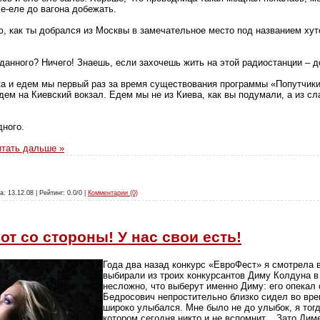
ле-еле до вагона добежать.
 как ты добрался из Москвы в замечательное место под названием хут
анного? Ничего! Знаешь, если захочешь жить на этой радиостанции – д
 и едем мы первый раз за время существования программы «Попутчики»
дем на Киевский вокзал. Едем мы не из Киева, как вы подумали, а из с
дного.
тать дальше »
а: 13.12.08 | Рейтинг: 0.0/0 |
Комментарии (0)
кот со стороны! У нас свои есть!
Года два назад конкурс «ЕвроФест» я смотрела в
выбирали из троих конкурсантов Диму Колдуна 
несложно, что выберут именно Диму: его опекал
Бедросович непростительно близко сидел во вре
широко улыбался. Мне было не до улыбок, я тогд
котором сегодня никто и не вспомнит... Зато Ди