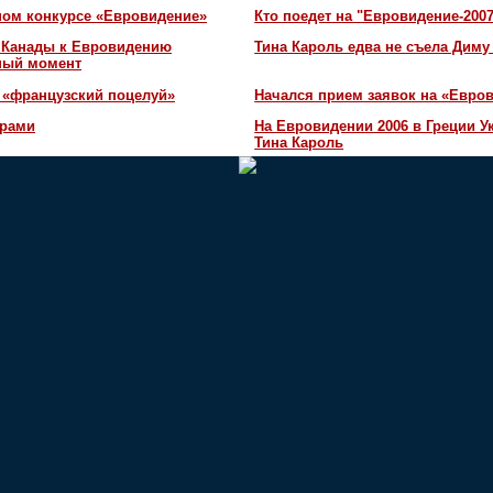
ном конкурсе «Евровидение»
Кто поедет на "Евровидение-200
и Канады к Евровидению
Тина Кароль едва не съела Диму
жный момент
 «французский поцелуй»
Начался прием заявок на «Евров
орами
На Евровидении 2006 в Греции У
Тина Кароль