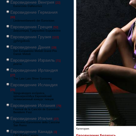
Евровидение Венгрия
[22]
Eurovíziós Dalfesztivá
Евровидение Германия
[80]
Liederwettbewerb der Eurovision
Евровидение Греция
[52]
Διαγωνισμός Τραγουδιού Ευρώεικονα
Евровидение Грузия
[122]
ევროვიზიის
Евровидение Дания
[29]
Det Europæiske Melodi Grand Prix
Dansk Melodi
Евровидение Израиль
[71]
‏אירוויזיון
Евровидение Ирландия
[27]
The Late Late Show Eurosong
Евровидение Исландия
[21]
Söngvakeppni evrópskra
sjónvarpsstöðva Европейский
телевизионный конкурс певцов
Евровидение Испания
[79]
Festival de la Canción de Eurovisión
Benidorm Fest
Евровидение Италия
[27]
Concorso Eurovisione della Canzone
San Remo
Категория:
Евровидение Канада
[3]
Евровидение Беларусь
CBC/Radio-Canada