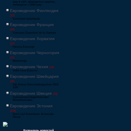
шоу в світі, проводиться щорічно,
починаючи з 1956 року
Евровидение Финляндия
[33]
Eurovision laulukilpailu
Евровидение Франция
[49]
Concours Eurovision de la chanson
Евровидение Хорватия
[22]
Pjesma Eurovizije
Евровидение Черногория
[21]
Montevizija
Евровидение Чехия
[26]
Velká cena Eurovize
Евровидение Швейцария
[35]
Die Grosse Entscheidungsshow SRG
SSR
Евровидение Швеция
[48]
Eurovisionsschlagerfestivalen
Melodifestivalen
Евровидение Эстония
[226]
Eesti Laul Eurovisioon Эстонская
Песня
Календарь новостей