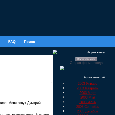
FAQ
Поиск
Форма входа
Войти через uID
Старая форма входа
Архив новостей
2003 Январь
2003 Февраль
2003 Март
2003 Май
2003 Июнь
фире. Меня зовут Дмитрий
2003 Сентябрь
2003 Декабрь
лодец, втянула меня! А то две