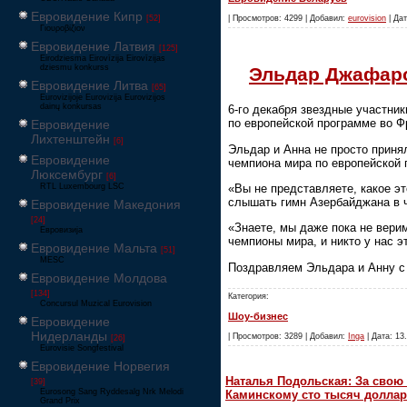
Евровидение Кипр
[52]
| Просмотров: 4299 | Добавил:
eurovision
| Дат
Γιουροβίζιον
Евровидение Латвия
[125]
Eirodziesma Eirovīzija Eirovīzijas
dziesmu konkurss
Эльдар Джафаро
Евровидение Литва
[65]
Eurovizijoje Eurovizija Eurovizijos
dainų konkursas
6-го декабря звездные участни
по европейской программе во Ф
Евровидение
Лихтенштейн
[6]
Эльдар и Анна не просто принял
Евровидение
чемпиона мира по европейской 
Люксембург
[6]
«Вы не представляете, какое эт
RTL Luxembourg LSC
слышать гимн Азербайджана в 
Евровидение Македония
[24]
«Знаете, мы даже пока не вери
Евровизија
чемпионы мира, и никто у нас 
Евровидение Мальта
[51]
MESC
Поздравляем Эльдара и Анну с
Евровидение Молдова
[134]
Категория:
Concursul Muzical Eurovision
Шоу-бизнес
Евровидение
Нидерланды
| Просмотров: 3289 | Добавил:
Inga
| Дата: 13.
[26]
Eurovisie Songfestival
Евровидение Норвегия
Наталья Подольская: За свою 
[39]
Eurosong Sang Ryddesalg Nrk Melodi
Каминскому сто тысяч доллар
Grand Prix