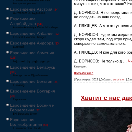
Eurovision – Australia Decides
минуты стоит, что это такое? Е
Австралия решает
Евровидение Австрия
[24]
Д. БОРИСОВ: Я не представляю,
Ö3-Wecker Ö3 Будильник
не опоздать на наш поезд.
Евровидение
Азербайджан
[549]
А. ПЛЮЩЕВ: А что ж тут неожид
Avrovijn Avroviziya Mahnı Müsabiqəsi
Евровидение Албания
[32]
Д. БОРИСОВ: Едем мы издалека
Festivali Evropian i Këngës
скоро будем там, под утро прие
Евровидение Андорра
совершенно замечательного.
[15]
Eurovisió
А. ПЛЮЩЕВ: И кое для кого ро
Евровидение Армения
[228]
Д. БОРИСОВ: Не только д
...
Чи
Եվրատեսիլ երգի մրցույթ
Евровидение Беларусь
Категория:
[600]
Шоу-бизнес
Конкурс песні Еўрабачанне
| Просмотров: 3522 | Добавил:
eurovision
| Дат
Евровидение Бельгия
[24]
Eurosong
Евровидение Болгария
Хватит с нас да
[26]
Евровизия
Евровидение Босния и
Герцеговина
[21]
BH Eurosong Show
Евровидение
Великобритания
[67]
Eurovision: You Decide