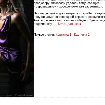
продюсеру Киркорову удалось тогда съездить — 
«Евровидение» и хорошенечко там засветиться.
На следующий год я смотрела «ЕвроФест» одним
полуфиналистов очередной «проект» российско
Алехно, и мне стало скучно и обидно. Здесь го
подобие шоу
...
Читать дальше »
Прикрепления:
Картинка 1
·
Картинка 2