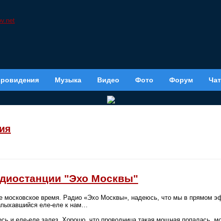
вровидения
Музыка
Видео
Фото
Форум
Чат
ия
адиостанции "Эхо Москвы"
е московское время. Радио «Эхо Москвы», надеюсь, что мы в прямом э
апыхавшийся еле-еле к нам…
ь и еле-еле залез. Хорошо, что проводница такая мощная попалась, мо