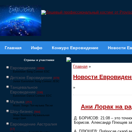
Главная
Инфо
Конкурс Евровидение
Новости Е
Страны и участники
Главная
»
Евровидение
[1858]
Eurovision Song Contest ESC
Новости Евровиден
Детское Евровидение
[878]
Junior Eurovision Song Contest JESC
Танцевальное
»
Евровидение
[106]
Eurovision Dance Contest EDC
Музыка
[257]
Ани Лорак на р
Music Songs Поп-музыка Песни
Шоу-бизнес
[564]
Show Business Музыкальная
Д. БОРИСОВ: 21:08 – это точно
индустрия
Борисов. Александр Плющев з
Евровидение Австралия
[17]
А. ПЛЮЩЕВ: Побросав скарб вес