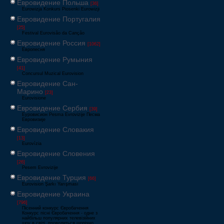
Евровидение Польша
[36]
Eurowizja Konkurs Piosenki Eurowizji
Евровидение Португалия
[25]
Festival Eurovisão da Canção
Евровидение Россия
[1062]
Европесня
Евровидение Румыния
[41]
Concursul Muzical Eurovision
Евровидение Сан-
Марино
[23]
Eurovisione
Евровидение Сербия
[39]
Еуровисион Pesma Evrovizije Песма
Евровизије
Евровидение Словакия
[13]
Eurovízia
Евровидение Словения
[26]
Pesem Evrovizije
Евровидение Турция
[66]
Eurovision Şarkı Yarışması
Евровидение Украина
[796]
Пісенний конкурс Євробачення
Конкурс пісні Євробачення - одне з
найбільш популярних телевізійних
шоу в світі, проводиться щорічно,