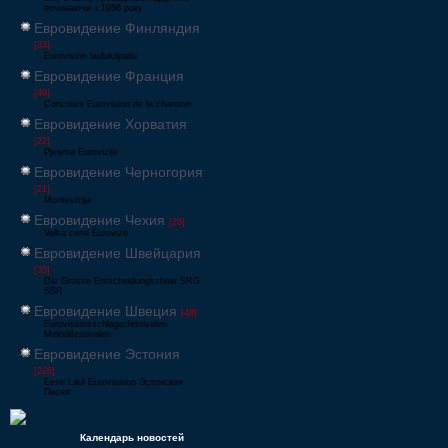
починаючи з 1956 року
Евровидение Финляндия
[33]
Eurovision laulukilpailu
Евровидение Франция
[49]
Concours Eurovision de la chanson
Евровидение Хорватия
[22]
Pjesma Eurovizije
Евровидение Черногория
[21]
Montevizija
Евровидение Чехия
[26]
Velká cena Eurovize
Евровидение Швейцария
[35]
Die Grosse Entscheidungsshow SRG
SSR
Евровидение Швеция
[48]
Eurovisionsschlagerfestivalen
Melodifestivalen
Евровидение Эстония
[226]
Eesti Laul Eurovisioon Эстонская
Песня
Календарь новостей