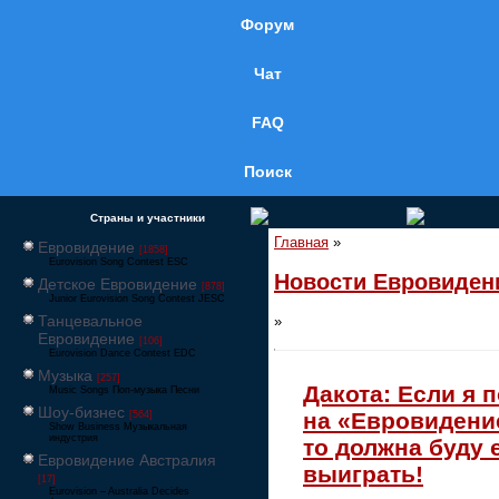
Форум
Чат
FAQ
Поиск
Страны и участники
Главная
»
Евровидение
[1858]
Eurovision Song Contest ESC
Новости Евровиден
Детское Евровидение
[878]
Junior Eurovision Song Contest JESC
Танцевальное
»
Евровидение
[106]
Eurovision Dance Contest EDC
Музыка
[257]
Дакота: Если я 
Music Songs Поп-музыка Песни
Шоу-бизнес
на «Евровидени
[564]
Show Business Музыкальная
индустрия
то должна буду 
Евровидение Австралия
выиграть!
[17]
Eurovision – Australia Decides