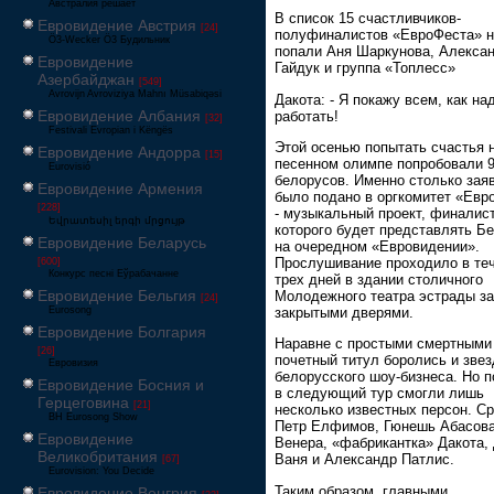
Австралия решает
В список 15 счастливчиков-
Евровидение Австрия
[24]
полуфиналистов «ЕвроФеста» н
Ö3-Wecker Ö3 Будильник
попали Аня Шаркунова, Алекса
Евровидение
Гайдук и группа «Топлесс»
Азербайджан
[549]
Avrovijn Avroviziya Mahnı Müsabiqəsi
Дакота: - Я покажу всем, как на
Евровидение Албания
работать!
[32]
Festivali Evropian i Këngës
Этой осенью попытать счастья 
Евровидение Андорра
[15]
песенном олимпе попробовали 
Eurovisió
белорусов. Именно столько зая
Евровидение Армения
было подано в оргкомитет «Евр
[228]
- музыкальный проект, финалис
Եվրատեսիլ երգի մրցույթ
которого будет представлять Б
Евровидение Беларусь
на очередном «Евровидении».
Прослушивание проходило в те
[600]
Конкурс песні Еўрабачанне
трех дней в здании столичного
Евровидение Бельгия
Молодежного театра эстрады за
[24]
закрытыми дверями.
Eurosong
Евровидение Болгария
Наравне с простыми смертными
[26]
почетный титул боролись и зве
Евровизия
белорусского шоу-бизнеса. Но п
Евровидение Босния и
в следующий тур смогли лишь
Герцеговина
[21]
несколько известных персон. С
BH Eurosong Show
Петр Елфимов, Гюнешь Абасова
Евровидение
Венера, «фабрикантка» Дакота,
Великобритания
Ваня и Александр Патлис.
[67]
Eurovision: You Decide
Таким образом, главными
Евровидение Венгрия