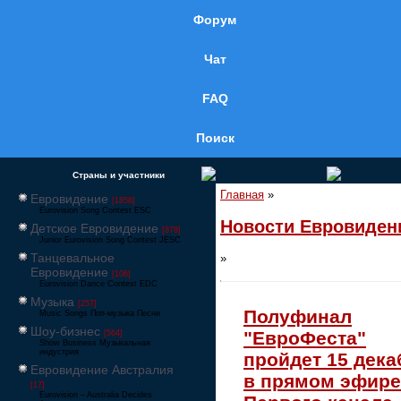
Форум
Чат
FAQ
Поиск
Страны и участники
Главная
»
Евровидение
[1858]
Eurovision Song Contest ESC
Новости Евровиден
Детское Евровидение
[878]
Junior Eurovision Song Contest JESC
Танцевальное
»
Евровидение
[106]
Eurovision Dance Contest EDC
Музыка
[257]
Полуфинал
Music Songs Поп-музыка Песни
Шоу-бизнес
"ЕвроФеста"
[564]
Show Business Музыкальная
индустрия
пройдет 15 дека
Евровидение Австралия
в прямом эфире
[17]
Eurovision – Australia Decides