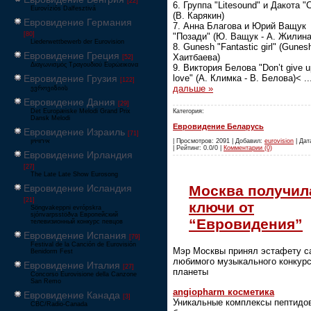
[22]
6. Группа "Litesound" и Дакота "C
Eurovíziós Dalfesztivá
(В. Карякин)
Евровидение Германия
7. Анна Благова и Юрий Ващук
[80]
"Позади" (Ю. Ващук - А. Жилина
Liederwettbewerb der Eurovision
8. Gunesh "Fantastic girl" (Gunes
Евровидение Греция
Хаитбаева)
[52]
Διαγωνισμός Τραγουδιού Ευρώεικονα
9. Виктория Белова "Don’t give u
Евровидение Грузия
love" (А. Климка - В. Белова)<
.
[122]
дальше »
ევროვიზიის
Евровидение Дания
[29]
Категория:
Det Europæiske Melodi Grand Prix
Dansk Melodi
Евровидение Беларусь
Евровидение Израиль
[71]
‏אירוויזיון
| Просмотров: 2091 | Добавил:
eurovision
| Дат
| Рейтинг: 0.0/0 |
Комментарии (0)
Евровидение Ирландия
[27]
The Late Late Show Eurosong
Москва получил
Евровидение Исландия
[21]
ключи от
Söngvakeppni evrópskra
sjónvarpsstöðva Европейский
“Евровидения”
телевизионный конкурс певцов
Евровидение Испания
[79]
Festival de la Canción de Eurovisión
Мэр Москвы принял эстафету с
Benidorm Fest
любимого музыкального конкур
Евровидение Италия
[27]
планеты
Concorso Eurovisione della Canzone
San Remo
angiopharm косметика
Евровидение Канада
[3]
Уникальные комплексы пептидо
CBC/Radio-Canada