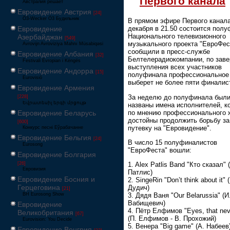
Первого канала
Австралия решает
Евровидение Австрия
[24]
Ö3-Wecker Ö3 Будильник
В прямом эфире Первого канала
Евровидение
декабря в 21.50 состоится пол
Национального телевизионного
Азербайджан
[549]
музыкального проекта "ЕвроФес
Avrovijn Avroviziya Mahnı Müsabiqəsi
сообщили в пресс-службе
Евровидение Албания
[32]
Белтелерадиокомпании, по зав
Festivali Evropian i Këngës
выступления всех участников
Евровидение Андорра
[15]
полуфинала профессиональное
Eurovisió
выберет не более пяти финалис
Евровидение Армения
За неделю до полуфинала был
[228]
Եվրատեսիլ երգի մրցույթ
названы имена исполнителей, к
по мнению профессионального 
Евровидение Беларусь
достойны продолжить борьбу за
[600]
путевку на "Евровидение".
Конкурс песні Еўрабачанне
Евровидение Бельгия
[24]
В число 15 полуфиналистов
Eurosong
"ЕвроФеста" вошли:
Евровидение Болгария
[26]
1. Alex Patlis Band "Кто сказал" 
Евровизия
Патлис)
Евровидение Босния и
2. SingeRin "Don’t think about it" 
Герцеговина
Дудич)
[21]
BH Eurosong Show
3. Дядя Ваня "Our Belarussia" (И
Вабищевич)
Евровидение
4. Пётр Елфимов "Eyes, that neve
Великобритания
[67]
(П. Елфимов - В. Прохожий)
Eurovision: You Decide
5. Венера "Big game" (А. Набеев
Евровидение Венгрия