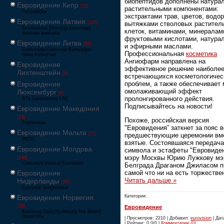
биопептидов дополнены натура
Евровидение Кипр
[52]
растительными компонентами:
Γιουροβίζιον
экстрактами трав, цветов, водо
Евровидение Латвия
вытяжками стволовых растител
[125]
Eirodziesma Eirovīzija Eirovīzijas
клеток, витаминами, минералам
dziesmu konkurss
фруктовыми кислотами, натура
Евровидение Литва
[65]
и эфирными маслами.
Eurovizijoje Eurovizija Eurovizijos
Профессиональная
косметика
dainų konkursas
Ангиофарм направлена на
Евровидение
эффективное решение наиболее
Лихтенштейн
[6]
встречающихся косметологичес
проблем, а также обеспечивает
Евровидение
омолаживающий эффект
Люксембург
[6]
пролонгированного действия.
RTL Luxembourg LSC
Подписывайтесь на новости!
Евровидение Македония
[24]
Похоже, российская версия
Евровизија
"Евровидения” заткнет за пояс 
Евровидение Мальта
[51]
предшествующие церемонии вм
MESC
взятые. Состоявшаяся передача
Евровидение Молдова
символа и эстафеты "Евровиде
мэру Москвы Юрию Лужкову мэ
[134]
Concursul Muzical Eurovision
Белграда Драганом Джиласом п
самой что ни на есть торжеств
Евровидение
Читать дальше »
Нидерланды
[26]
Eurovisie Songfestival
Евровидение Норвегия
Категория:
[39]
Евровидение
Eurosong Sang Ryddesalg Nrk Melodi
Grand Prix
| Просмотров: 2210 | Добавил:
eurovision
| Дат
| Рейтинг: 0.0/0 |
Комментарии (0)