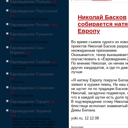
Евровидение Польша
[36]
Eurowizja Konkurs Piosenki Eurowizji
Евровидение Португалия
Николай Басков
[25]
Festival Eurovisão da Canção
собирается нат
Евровидение Россия
[1062]
Европесня
Европу
Евровидение Румыния
[41]
Во время съемок одного из нов
Concursul Muzical Eurovision
проектов Николай Басков разра
Евровидение Сан-
неожиданным признанием.
Марино
[23]
Оказывается, тенор вынашивае
Eurovisione
поучаствовать в «Евровидении-
Евровидение Сербия
[39]
По мнению Николая, он ничем н
Еуровисион Pesma Evrovizije Песма
других кандидатов, а где-то даж
Евровизије
лучше.
Евровидение Словакия
[13]
«Я натяну Европу покруче Билан
Eurovízia
заявил в кураже певец. На наш 
Евровидение Словения
не шутит ли по традиции Басков
Николай, загадочно подмигнув, 
[26]
Pesem Evrovizije
что в каждой шутке есть доля п
Евровидение Турция
В подтверждение этому Никола
[66]
блестяще исполнил знаменитый
Eurovision Şarkı Yarışması
Димы Билана.
Евровидение Украина
[796]
yoki.ru, 12.12.08
Пісенний конкурс Євробачення
Конкурс пісні Євробачення - одне з
найбільш популярних телевізійних
Категория:
шоу в світі, проводиться щорічно,