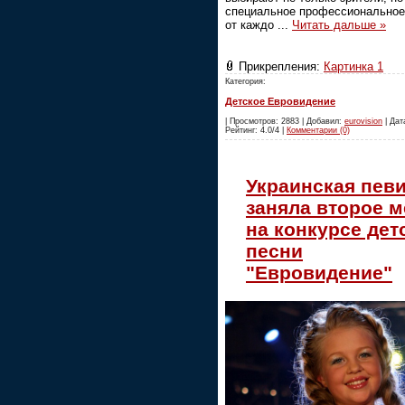
специальное профессионально
от каждо
...
Читать дальше »
Прикрепления:
Картинка 1
Категория:
Детское Евровидение
| Просмотров: 2883 | Добавил:
eurovision
| Дата
Рейтинг: 4.0/4 |
Комментарии (0)
Украинская пев
заняла второе м
на конкурсе дет
песни
"Евровидение"