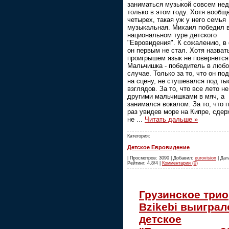
заниматься музыкой совсем нед
только в этом году. Хотя вообщ
четырех, такая уж у него семья
музыкальная. Михаил победил 
национальном туре детского
"Евровидения". К сожалению, в
он первым не стал. Хотя назват
проигрышем язык не повернется
Мальчишка - победитель в люб
случае. Только за то, что он по
на сцену, не стушевался под т
взглядов. За то, что все лето не
другими мальчишками в мяч, а
занимался вокалом. За то, что 
раз увидев море на Кипре, сдер
не
...
Читать дальше »
Категория:
Детское Евровидение
| Просмотров: 3090 | Добавил:
eurovision
| Дата
Рейтинг: 4.8/4 |
Комментарии (0)
Грузинское трио
Bzikebi выиграл
детское