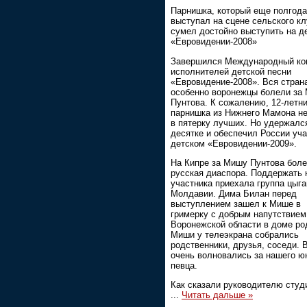
Парнишка, который еще полгода
выступал на сцене сельского кл
сумел достойно выступить на д
«Евровидении-2008»
Завершился Международный ко
исполнителей детской песни
«Евровидение-2008». Вся стран
особенно воронежцы болели за
Пунтова. К сожалению, 12-летн
парнишка из Нижнего Мамона н
в пятерку лучших. Но удержалс
десятке и обеспечил России уча
детском «Евровидении-2009».
На Кипре за Мишу Пунтова боле
русская диаспора. Поддержать 
участника приехала группа цыга
Молдавии. Дима Билан перед
выступлением зашел к Мише в
гримерку с добрым напутствием
Воронежской области в доме ро
Миши у телеэкрана собрались
родственники, друзья, соседи. 
очень волновались за нашего ю
певца.
Как сказали руководителю студ
...
Читать дальше »