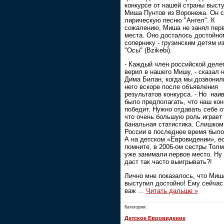
конкурсе от нашей страны выст
Миша Пунтов из Воронежа. Он 
лирическую песню "Ангел". К
сожалению, Миша не занял пер
места. Оно досталось достойно
сопернику - грузинским детям и
"Осы" (Bzikebi).
- Каждый член российской деле
верил в нашего Мишу, - сказал 
Дима Билан, когда мы дозвонил
него вскоре после объявления
результатов конкурса. - Но наи
было предполагать, что наш кон
победит. Нужно отдавать себе о
что очень большую роль играет
банальная статистика. Слишком
России в последнее время было
А на детском «Евровидении», е
помните, в 2006-ом сестры Тол
уже занимали первое место. Ну 
даст так часто выигрывать?!
Лично мне показалось, что Миш
выступил достойно! Ему сейчас
важ
...
Читать дальше »
Категория:
Детское Евровидение