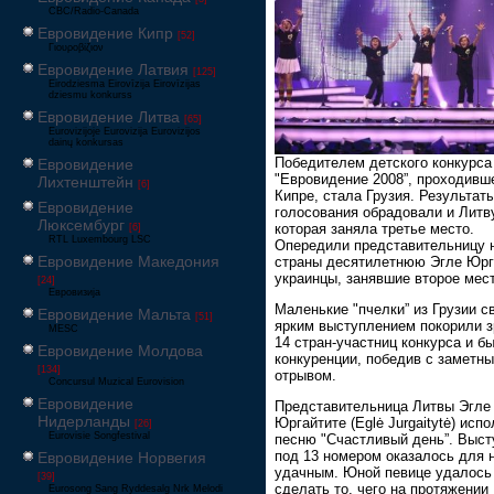
CBC/Radio-Canada
Евровидение Кипр
[52]
Γιουροβίζιον
Евровидение Латвия
[125]
Eirodziesma Eirovīzija Eirovīzijas
dziesmu konkurss
Евровидение Литва
[65]
Eurovizijoje Eurovizija Eurovizijos
dainų konkursas
Победителем детского конкурса
Евровидение
"Евровидение 2008”, проходивш
Лихтенштейн
[6]
Кипре, стала Грузия. Результат
Евровидение
голосования обрадовали и Литв
Люксембург
которая заняла третье место.
[6]
RTL Luxembourg LSC
Опередили представительницу 
Евровидение Македония
страны десятилетнюю Эгле Юрг
украинцы, занявшие второе мест
[24]
Евровизија
Маленькие "пчелки” из Грузии с
Евровидение Мальта
[51]
ярким выступлением покорили з
MESC
14 стран-участниц конкурса и б
Евровидение Молдова
конкуренции, победив с заметн
[134]
отрывом.
Concursul Muzical Eurovision
Евровидение
Представительница Литвы Эгле
Нидерланды
Юргайтите (Eglė Jurgaitytė) исп
[26]
Eurovisie Songfestival
песню "Счастливый день”. Выст
под 13 номером оказалось для 
Евровидение Норвегия
удачным. Юной певице удалось
[39]
сделать то, чего на протяжении
Eurosong Sang Ryddesalg Nrk Melodi