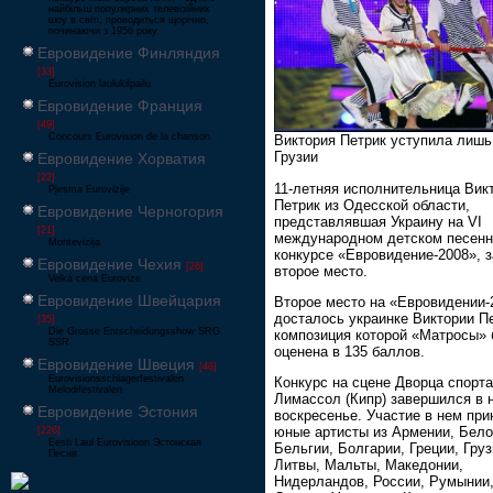
найбільш популярних телевізійних
шоу в світі, проводиться щорічно,
починаючи з 1956 року
Евровидение Финляндия
[33]
Eurovision laulukilpailu
Евровидение Франция
[49]
Concours Eurovision de la chanson
Виктория Петрик уступила лишь
Грузии
Евровидение Хорватия
[22]
11-летняя исполнительница Вик
Pjesma Eurovizije
Петрик из Одесской области,
Евровидение Черногория
представлявшая Украину на VI
[21]
международном детском песен
Montevizija
конкурсе «Евровидение-2008», 
Евровидение Чехия
[26]
второе место.
Velká cena Eurovize
Евровидение Швейцария
Второе место на «Евровидении-
досталось украинке Виктории Пе
[35]
Die Grosse Entscheidungsshow SRG
композиция которой «Матросы»
SSR
оценена в 135 баллов.
Евровидение Швеция
[48]
Eurovisionsschlagerfestivalen
Конкурс на сцене Дворца спорта
Melodifestivalen
Лимассол (Кипр) завершился в 
Евровидение Эстония
воскресенье. Участие в нем пр
юные артисты из Армении, Бело
[226]
Eesti Laul Eurovisioon Эстонская
Бельгии, Болгарии, Греции, Груз
Песня
Литвы, Мальты, Македонии,
Нидерландов, России, Румынии