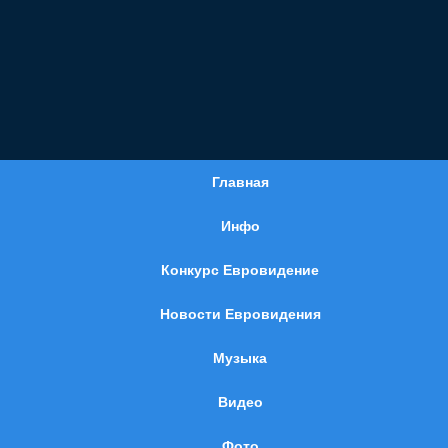
Главная
Инфо
Конкурс Евровидение
Новости Евровидения
Музыка
Видео
Фото