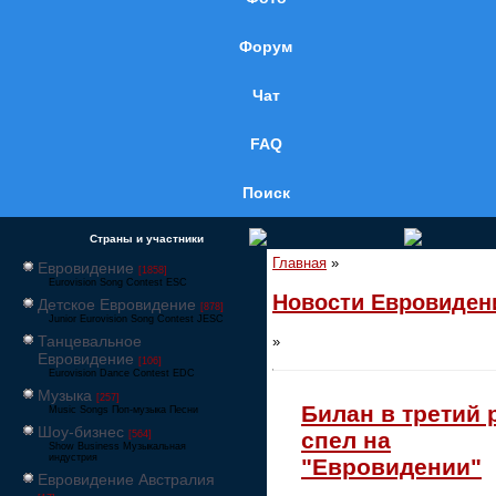
Форум
Чат
FAQ
Поиск
Страны и участники
Главная
»
Евровидение
[1858]
Eurovision Song Contest ESC
Новости Евровиден
Детское Евровидение
[878]
Junior Eurovision Song Contest JESC
Танцевальное
»
Евровидение
[106]
Eurovision Dance Contest EDC
Музыка
[257]
Билан в третий 
Music Songs Поп-музыка Песни
Шоу-бизнес
спел на
[564]
Show Business Музыкальная
индустрия
"Евровидении"
Евровидение Австралия