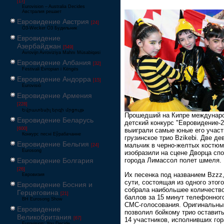
[17]
Eurovision – Australia Decides
Австралия решает
Евровидение Австрия
[24]
Ö3-Wecker Ö3 Будильник
Евровидение
Азербайджан
[549]
Avrovijn Avroviziya Mahnı Müsabiqəsi
Евровидение Албания
[32]
Festivali Evropian i Këngës
Евровидение Андорра
[15]
Eurovisió
Евровидение Армения
[228]
Եվրատեսիլ երգի մրցույթ
Прошедший на Кипре междунар
Евровидение Беларусь
детский конкурс "Евровидение-2
[600]
выиграли самые юные его участ
Конкурс песні Еўрабачанне
грузинское трио Bzikebi. Две де
Евровидение Бельгия
мальчик в черно-желтых костю
[24]
Eurosong
изобразили на сцене Дворца сп
Евровидение Болгария
города Лимассол полет шмеля.
[26]
Их песенка под названием Bzzz,
Евровизия
сути, состоящая из одного этого
Евровидение Босния и
собрала наибольшее количеств
Герцеговина
[21]
баллов за 15 минут телефонног
BH Eurosong Show
СМС-голосования. Оригинальны
Евровидение
позволил бойкому трио оставит
Великобритания
[67]
14 участников, исполнивших го
Eurovision: You Decide