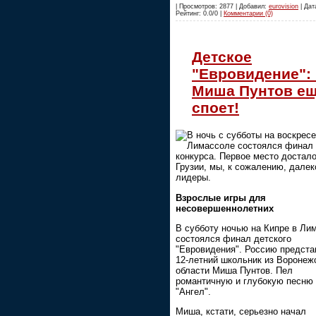
| Просмотров: 2877 | Добавил:
eurovision
| Дата
Рейтинг: 0.0/0 |
Комментарии (0)
Детское
"Евровидение":
Миша Пунтов е
споет!
В ночь с субботы на воскресе
Лимассоле состоялся финал
конкурса. Первое место достал
Грузии, мы, к сожалению, далек
лидеры.
Взрослые игры для
несовершеннолетних
В субботу ночью на Кипре в Ли
состоялся финал детского
"Евровидения". Россию предст
12-летний школьник из Воронеж
области Миша Пунтов. Пел
романтичную и глубокую песню
"Ангел".
Миша, кстати, серьезно начал