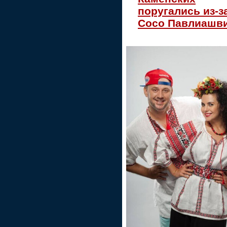
поругались из-з
Сосо Павлиашв