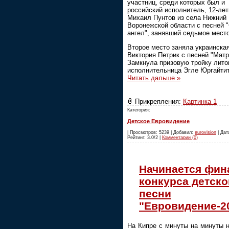
участниц, среди которых был и
российский исполнитель, 12-ле
Михаил Пунтов из села Нижний
Воронежской области с песней 
ангел", занявший седьмое место
Второе место заняла украинска
Виктория Петрик с песней "Матр
Замкнула призовую тройку лито
исполнительница Эгле Юргайти
Читать дальше »
Прикрепления:
Картинка 1
Категория:
Детское Евровидение
| Просмотров: 5239 | Добавил:
eurovision
| Дата
Рейтинг: 3.0/2 |
Комментарии (0)
Начинается фин
конкурса детско
песни
"Евровидение-2
На Кипре с минуты на минуты 