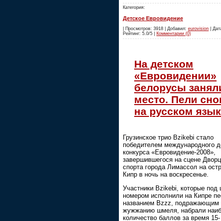
Категория:
Детское Евровидение
| Просмотров: 3918 | Добавил:
eurovision
| Дата
Рейтинг: 5.0/5 |
Комментарии (0)
На детском
«Евровидении»
белорусы заняли
место. Пели сно
на русском язы
Грузинское трио Bzikebi стало
победителем международного д
конкурса «Евровидение-2008»,
завершившегося на сцене Двор
спорта города Лимассол на ост
Кипр в ночь на воскресенье.
Участники Bzikebi, которые под
номером исполнили на Кипре пе
названием Bzzz, подражающим
жужжанию шмеля, набрали наи
количество баллов за время 15-