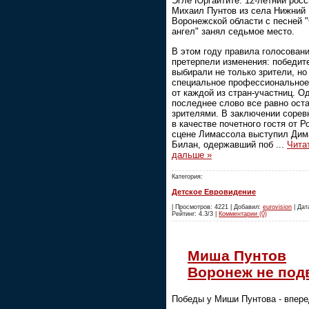
Эгле Юргайтите. 12-летний рос
Михаил Пунтов из села Нижний
Воронежской области с песней 
ангел" занял седьмое место.
В этом году правила голосован
претерпели изменения: победит
выбирали не только зрители, но
специальное профессионально
от каждой из стран-участниц. О
последнее слово все равно ост
зрителями. В заключении сорев
в качестве почетного гостя от Р
сцене Лимассола выступил Дим
Билан, одержавший поб
...
Чита
дальше »
Категория:
Детское Евровидение
| Просмотров: 4221 | Добавил:
eurovision
| Дата
Рейтинг: 4.3/3 |
Комментарии (0)
Миша Пунтов
Воронеж не под
Победы у Миши Пунтова - впер