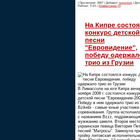
| Просмотров: 4867 | Добавил:
eurovision
| Дата
Рейтинг: 5.0/1 |
Комментарии (0)
На Кипре состо
конкурс детской
песни
"Евровидение",
победу одержал
трио из Грузии
В Лимассоле на юге Кипра вече
ноября 2008 г. состоялся конкур
детской песни "Евровидение-200
Победу в нем одержало трио из
Bzikebi - самые юные участники
соревнования. Группа исполнил
с названием Bzzz, подражающи
жужжанию шмеля. Второе место
украинская певица Виктория Пет
песней "Матросы". Замкнула пр
тройку литовская исполнительн