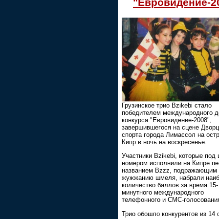
"Евровидение-2
Грузинское трио Bzikebi стало
победителем международного д
конкурса "Евровидение-2008",
завершившегося на сцене Двор
спорта города Лимассол на ост
Кипр в ночь на воскресенье.
Участники Bzikebi, которые под
номером исполнили на Кипре пе
названием Bzzz, подражающим
жужжанию шмеля, набрали наи
количество баллов за время 15-
минутного международного
телефонного и СМС-голосовани
Трио обошло конкурентов из 14 