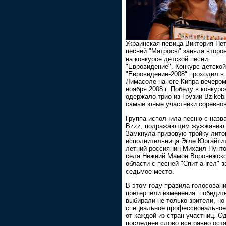
Украинская певица Виктория Пет
песней "Матросы" заняла второ
на конкурсе детской песни
"Евровидение". Конкурс детской
"Евровидение-2008" проходил в
Лимасоле на юге Кипра вечером
ноября 2008 г. Победу в конкурс
одержало трио из Грузии Bzikebi
самые юные участники соревнов
Группа исполнила песню с назв
Bzzz, подражающим жужжанию
Замкнула призовую тройку лито
исполнительница Эгле Юргайтит
летний россиянин Михаил Пунто
села Нижний Мамон Воронежск
области с песней "Спит ангел" 
седьмое место.
В этом году правила голосован
претерпели изменения: победит
выбирали не только зрители, но
специальное профессионально
от каждой из стран-участниц. О
последнее слово все равно ост