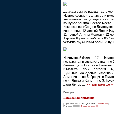
Дважды выигрывавшая детское
«Евровидение» Беларусь и име
умолчанию статус одного из фа
конкурса заняла шестое место.
Композиция «Сердце Беларуси»
исполнении 12-летней Дарьи На
11-летней Алины Молош и 12-ле
Карины Жукович набрала 86 бал
уступив грузинским осам 68 пун
Наивысший балл — 12 — Белар
поставила ни одна из стран, по 
баллов дали Россия и Бельгия.
и Мальта — по 7, Болгария — 6,
Румыния, Македония, Украина и
Армения — по 5, Греция и Голл
по 4, Литва и Кипр — по 3. Груз
дала белор
...
Читать дальше »
Категория:
Детское Евровидение
| Просмотров: 3122 | Добавил:
eurovision
| Дата
Рейтинг: 0.0/0 |
Комментарии (0)