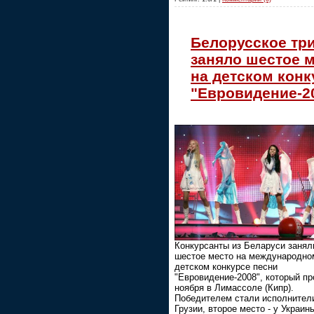
Белорусское тр
заняло шестое 
на детском конк
"Евровидение-2
Конкурсанты из Беларуси занял
шестое место на международно
детском конкурсе песни
"Евровидение-2008", который п
ноября в Лимассоле (Кипр).
Победителем стали исполнител
Грузии, второе место - у Украин