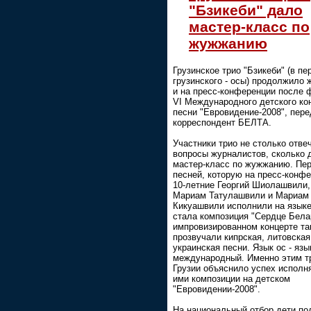
"Бзикеби" дало
мастер-класс по
жужжанию
Грузинское трио "Бзикеби" (в пе
грузинского - осы) продолжило
и на пресс-конференции после 
VI Международного детского ко
песни "Евровидение-2008", пере
корреспондент БЕЛТА.
Участники трио не столько отве
вопросы журналистов, сколько 
мастер-класс по жужжанию. Пе
песней, которую на пресс-конф
10-летние Георгий Шиолашвили,
Мариам Татулашвили и Мариам
Кикуашвили исполнили на языке
стала композиция "Сердце Бела
импровизированном концерте та
прозвучали кипрская, литовская
украинская песни. Язык ос - язы
международный. Именно этим т
Грузии объяснило успех исполн
ими композиции на детском
"Евровидении-2008".
На национальный отбор дети по