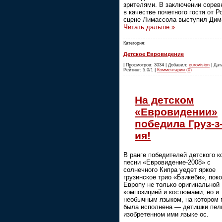
зрителями. В заключении сорев
в качестве почетного гостя от Р
сцене Лимассола выступил Ди
Читать дальше »
Категория:
Детское Евровидение
| Просмотров: 3034 | Добавил:
eurovision
| Дата
Рейтинг: 5.0/1 |
Комментарии (0)
На детском
«Евровидении»
победила Груз-з-
ия!
В ранге победителей детского к
песни «Евровидение-2008» с
солнечного Кипра уедет яркое
грузинское трио «Бзикеби», пок
Европу не только оригинальной
композицией и костюмами, но и
необычным языком, на котором 
была исполнена — детишки пел
изобретенном ими языке ос.