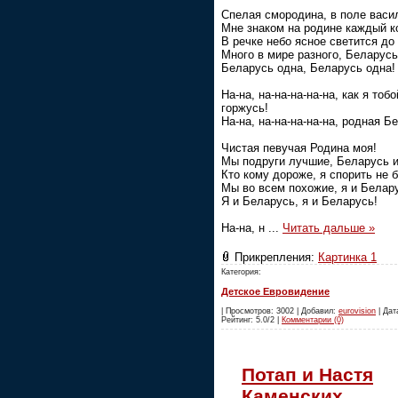
Спелая смородина, в поле васи
Мне знаком на родине каждый к
В речке небо ясное светится до
Много в мире разного, Беларусь
Беларусь одна, Беларусь одна!
На-на, на-на-на-на-на, как я тобо
горжусь!
На-на, на-на-на-на-на, родная Б
Чистая певучая Родина моя!
Мы подруги лучшие, Беларусь и
Кто кому дороже, я спорить не 
Мы во всем похожие, я и Белар
Я и Беларусь, я и Беларусь!
На-на, н
...
Читать дальше »
Прикрепления:
Картинка 1
Категория:
Детское Евровидение
| Просмотров: 3002 | Добавил:
eurovision
| Дата
Рейтинг: 5.0/2 |
Комментарии (0)
Потап и Настя
Каменских