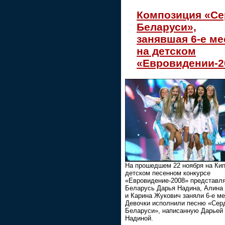
Композиция «Се
Беларуси»,
занявшая 6-е ме
на детском
«Евровидении-2
На прошедшем 22 ноября на Ки
детском песенном конкурсе
«Евровидение-2008» представл
Беларусь Дарья Надина, Алин
и Карина Жукович заняли 6-е ме
Девочки исполнили песню «Сер
Беларуси», написанную Дарьей
Надиной.