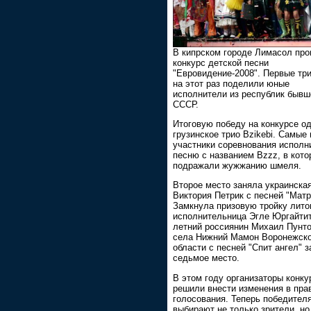
В кипрском городе Лимасол пр
конкурс детской песни
"Евровидение-2008". Первые тр
на этот раз поделили юные
исполнители из республик бывш
СССР.
Итоговую победу на конкурсе о
грузинское трио Bzikebi. Самые
участники соревнования исполн
песню с названием Bzzz, в кото
подражали жужжанию шмеля.
Второе место заняла украинска
Виктория Петрик с песней "Матр
Замкнула призовую тройку лито
исполнительница Эгле Юргайтит
летний россиянин Михаил Пунто
села Нижний Мамон Воронежск
области с песней "Спит ангел" 
седьмое место.
В этом году организаторы конку
решили внести изменения в пра
голосования. Теперь победител
выбирают не только зрители, но