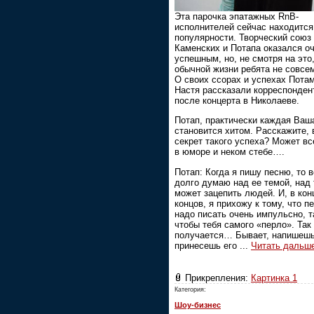
Эта парочка эпатажных RnB-
исполнителей сейчас находится
популярности. Творческий союз
Каменских и Потапа оказался о
успешным, но, не смотря на это,
обычной жизни ребята не совсем
О своих ссорах и успехах Потам
Настя рассказали корреспонден
после концерта в Николаеве.
Потап, практически каждая Ваш
становится хитом. Расскажите, 
секрет такого успеха? Может вс
в юморе и неком стебе….
Потап: Когда я пишу песню, то в
долго думаю над ее темой, над 
может зацепить людей. И, в кон
концов, я прихожу к тому, что п
надо писать очень импульсно, т
чтобы тебя самого «перло». Так 
получается… Бывает, напишешь
принесешь его
...
Читать дальш
Прикрепления:
Картинка 1
Категория:
Шоу-бизнес