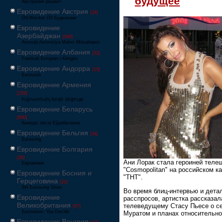
будущее
Австралия решает
Евровидение Австрия
[24]
Ö3-Wecker Ö3 Будильник
Евровидение
Азербайджан
[549]
Avrovijn Avroviziya Mahnı Müsabiqəsi
Евровидение Албания
[32]
Festivali Evropian i Këngës
Евровидение Андорра
[15]
Eurovisió
Евровидение Армения
[228]
Եվրատեսիլ երգի մրցույթ
Евровидение Беларусь
[600]
Конкурс песні Еўрабачанне
Евровидение Бельгия
[24]
Eurosong
Евровидение Болгария
[26]
Ани Лорак стала героиней теле
Евровизия
"Cosmopolitan" на российском к
Евровидение Босния и
"ТНТ".
Герцеговина
[21]
BH Eurosong Show
Во время блиц-интервью и дета
Евровидение
расспросов, артистка рассказал
Великобритания
телеведущему Стасу Пьесе о се
[67]
Eurovision: You Decide
Муратом и планах относительно
Евровидение Венгрия