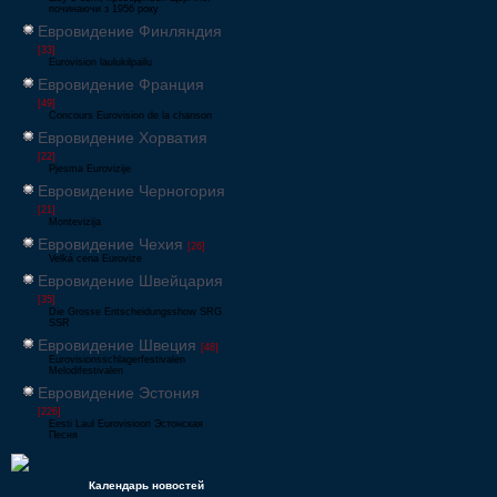
починаючи з 1956 року
Евровидение Финляндия
[33]
Eurovision laulukilpailu
Евровидение Франция
[49]
Concours Eurovision de la chanson
Евровидение Хорватия
[22]
Pjesma Eurovizije
Евровидение Черногория
[21]
Montevizija
Евровидение Чехия
[26]
Velká cena Eurovize
Евровидение Швейцария
[35]
Die Grosse Entscheidungsshow SRG
SSR
Евровидение Швеция
[48]
Eurovisionsschlagerfestivalen
Melodifestivalen
Евровидение Эстония
[226]
Eesti Laul Eurovisioon Эстонская
Песня
Календарь новостей