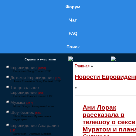
Форум
Чат
FAQ
Поиск
Страны и участники
Главная
»
Евровидение
[1858]
Eurovision Song Contest ESC
Новости Евровиден
Детское Евровидение
[878]
Junior Eurovision Song Contest JESC
Танцевальное
»
Евровидение
[106]
Eurovision Dance Contest EDC
Музыка
[257]
Ани Лорак
Music Songs Поп-музыка Песни
Шоу-бизнес
рассказала в
[564]
Show Business Музыкальная
индустрия
телешоу о сексе
Евровидение Австралия
Муратом и план
[17]
Eurovision – Australia Decides