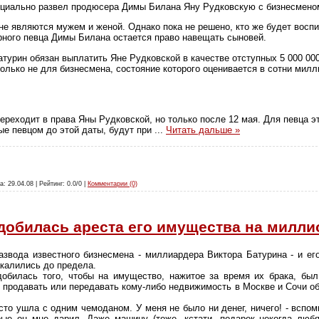
циально развел продюсера Димы Билана Яну Рудковскую с бизнесмено
не являются мужем и женой. Однако пока не решено, кто же будет воспи
рного певца Димы Билана остается право навещать сыновей.
Батурин обязан выплатить Яне Рудковской в качестве отступных 5 000 0
олько не для бизнесмена, состояние которого оценивается в сотни милл
реходит в права Яны Рудковской, но только после 12 мая. Для певца э
ые певцом до этой даты, будут при
...
Читать дальше »
а: 29.04.08 | Рейтинг: 0.0/0 |
Комментарии (0)
добилась ареста его имущества на милл
азвода известного бизнесмена - миллиардера Виктора Батурина - и его
калились до предела.
обилась того, чтобы на имущество, нажитое за время их брака, был
, продавать или передавать кому-либо недвижимость в Москве и Сочи об
сто ушла с одним чемоданом. У меня не было ни денег, ничего! - вспом
рые он мне дарил. Даже машину (тоже, кстати, подарок некогда любя