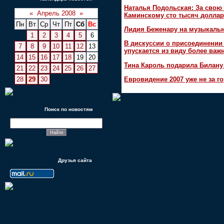
Наталья Подольская: За свою 
«
Апрель 2008
»
Каминскому сто тысяч доллар
Пн
Вт
Ср
Чт
Пт
Сб
Вс
Лидия Беженару на музыкаль
1
2
3
4
5
6
В дискуссии о присоединени
7
8
9
10
11
12
13
упускается из виду более ва
14
15
16
17
18
19
20
Тина Кароль подарила Билану
21
22
23
24
25
26
27
28
29
30
Евровидение 2007 уже не за г
Поиск по новостям
Друзья сайта