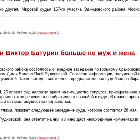
но другая. Мировой судья 157-го участка Одинцовского района Моск
а: 29.04.08 | Рейтинг: 0.0/0 |
Комментарии (0)
 и Виктор Батурин больше не муж и жена
вского района состоялось очередное заседание по громкому бракораз
ом Димы Билана Яной Рудковской. Согласно информации, полученной 
удковской. Также сегодня состоялось предварительное судебное разбира
.
, 25 апреля суд наложил арест на имущество супругов, приобретенное 
троило такое решение и он обратился с просьбой к суду об отмене арес
а и оставил имущество под арестом.
тяжба, покажет следующее заседание суда, которое состоится 28 мая.
 Рудковской, она ответит на них и лично даст необходимые комментарии
а: 29.04.08 | Рейтинг: 0.0/0 |
Комментарии (0)