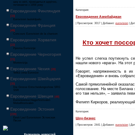
шоу в світі, проводиться щорічно,
починаючи з 1956 року
Евровидение Финляндия
Категория:
[33]
Евровидение Азербайджан
Eurovision laulukilpailu
| Просмотров: 3017 | Добавил:
eurovision
| Дат
Евровидение Франция
[49]
Concours Eurovision de la chanson
Евровидение Хорватия
Кто хочет посс
[22]
Pjesma Eurovizije
Евровидение Черногория
Не успел слегка поутихнуть 
[21]
нашли нового «врага». На этот
Montevizija
Евровидение Чехия
[26]
Говорят, напряженность в и
Velká cena Eurovize
«Евровидения» и вновь собралс
Евровидение Швейцария
Самой прямолинейной оказалась
[35]
Die Grosse Entscheidungsshow SRG
голосование. На месте Билана я
SSR
его там нельзя», – заявила певи
Евровидение Швеция
[48]
Eurovisionsschlagerfestivalen
Филипп Киркоров, реализующий
Melodifestivalen
Евровидение Эстония
Категория:
[226]
Eesti Laul Eurovisioon Эстонская
Шоу-бизнес
Песня
| Просмотров: 2441 | Добавил:
eurovision
| Дат
Календарь новостей