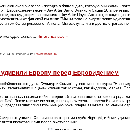
поминающейся оказалась поездка в Финляндию, которую они сочли «лак
ля «Евровидения» песни «Day After Day». Эльнур и Самир 26 апреля выс
ы тем, как аудитория восприняла «Day After Day». Артисты, выходящие н
чатлениями от финской публики: "Мы никогда не видели таких удивлен
 и тем более роковое от Ангела. Мы выступали и в других странах, но 
.
 как молодые финск
...
Читать дальше »
а: 29.04.08 | Рейтинг: 3.4/5 |
Комментарии (14)
 удивили Европу перед Евровидением
ербайджанского дуэта "Эльнур и Самир" - участников конкурса "Евровид
иях, телеканалах и сценах клубов таких стран, как Андорра, Мальта, Сл
ов, оказалась поездка в Финляндию. Эта страна является своего рода л
fter Day". Такое мнение связано, в первую очередь, с победой финской гр
 Day" представляет собой комбинацию рока, оперы и Мугама, то мнение ст
амир выступили в Хельсинки на открытии клуба Highlight, и были удивл
делится впечатлениями после выступления: