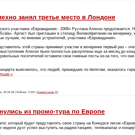
лехно занял третье место в Лондоне
ского участника «Евровидения - 2008» Руслана Алехно продолжается. 
Scala». Артист был приглашен в столицу Великобритании на вечеринку, 
е лучшие, по мнению устроителей, участники «Евровидения».
едставитель этой страны принимал участие в вечеринке первый раз – оч
 выступление Алехно были полностью раскуплены еще за месяц до конце
вольных посетителей оставили свои гневные посты из-за того, что они 
концерта выяснилось, что людей, пришедших по билетам, оказалось гор
альше »
а: 29.04.08 | Рейтинг: 0.0/0 |
Комментарии (0)
нулись из промо-тура по Европе
mir, который будет представлять свою страну на Конкурсе песни «Евров
ве недели дуэт успел выступить на радиостанциях, телеканалах и конц
.