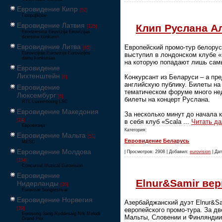
Евровидение Кипр
[52]
Γιουροβίζιον
Евровидение Латвия
Клип Руслана А
[125]
Eirodziesma Eirovīzija Eirovīzijas
dziesmu konkurss
Евровидение Литва
Европейский промо-тур белорус
[65]
Eurovizijoje Eurovizija Eurovizijos
выступил в лондонском клубе «
dainų konkursas
на которую попадают лишь самы
Евровидение
Лихтенштейн
Конкурсант из Беларуси – а пр
[6]
английскую публику. Билеты на
Евровидение
тематическом форуме много недо
Люксембург
[6]
билеты на концерт Руслана.
RTL Luxembourg LSC
Евровидение Македония
За несколько минут до начала 
[24]
в себя клуб «Scala
...
Читать д
Евровизија
Категория:
Евровидение Мальта
[51]
Евровидение Беларусь
MESC
Евровидение Молдова
| Просмотров: 2908 | Добавил:
eurovision
| Дат
[134]
Concursul Muzical Eurovision
Евровидение
Elnur&Samir вер
Нидерланды
[26]
Eurovisie Songfestival
Евровидение Норвегия
Азербайджанский дуэт Elnur&Sa
[39]
европейского промо-тура. За д
Eurosong Sang Ryddesalg Nrk Melodi
Мальты, Словении и Финляндии
Grand Prix