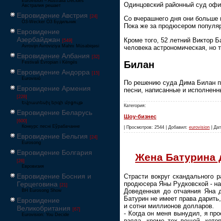
Eurovision – Australia Decides
Одинцовский районный суд офи
Австралия решает
Евровидение Австрия
[24]
Со вчерашнего дня они больше 
Ö3-Wecker Ö3 Будильник
Пока же за продюсером популя
Евровидение
Азербайджан
Кроме того, 52 летний Виктор 
[549]
Avrovijn Avroviziya Mahnı Müsabiqəsi
человека астрономическая, но т
Евровидение Албания
[32]
Билан
Festivali Evropian i Këngës
Евровидение Андорра
[15]
Eurovisió
По решению суда Дима Билан пе
Евровидение Армения
песни, написанные и исполненн
[228]
Եվրատեսիլ երգի մրցույթ
Категория:
Евровидение Беларусь
Шоу-бизнес
[600]
Конкурс песні Еўрабачанне
| Просмотров: 2544 | Добавил:
eurovision
| Дат
Евровидение Бельгия
[24]
Eurosong
Евровидение Болгария
Жена Батурина 
[26]
Евровизия
Евровидение Босния и
Страсти вокруг скандального р
Герцеговина
продюсера Яны Рудковской - на
[21]
Доведенная до отчаяния Яна д
BH Eurosong Show
Батурин не имеет права дарить
Евровидение
и сотни миллионов долларов.
Великобритания
[67]
- Когда он меня вынудил, я про
Eurovision: You Decide
взяла, кроме тех вещей, кото