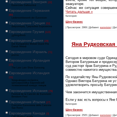
Евровидение Венгрия
[22]
эвакуаторе.
Eurovíziós Dalfesztivá
Сейчас же ситуация совершен
Евровидение Германия
Читать дальше »
[80]
Категория:
Liederwettbewerb der Eurovision
Шоу-бизнес
Евровидение Греция
[52]
Διαγωνισμός Τραγουδιού Ευρώεικονα
| Просмотров: 2969 | Добавил:
eurovision
| Дат
Евровидение Грузия
[122]
ევროვიზიის
Евровидение Дания
[29]
Яна Рудковская
Det Europæiske Melodi Grand Prix
Dansk Melodi
Евровидение Израиль
[71]
‏אירוויזיון
Сегодня в мировом суде Одинцо
Евровидение Ирландия
Витором Батуриным и продюсер
[27]
суд расторг брак Батурина и Р
The Late Late Show Eurosong
совместно нажитого имущества
Евровидение Исландия
По ходатайству Яны Рудковской
[21]
Однако Виктора Батурина не ус
Söngvakeppni evrópskra
sjónvarpsstöðva Европейский
удовлетворить просьбу Батурин
телевизионный конкурс певцов
Евровидение Испания
[79]
Чем закончится имущественная 
Festival de la Canción de Eurovisión
Benidorm Fest
Если у вас есть вопросы к Яне
Евровидение Италия
[27]
Категория:
Concorso Eurovisione della Canzone
San Remo
Шоу-бизнес
Евровидение Канада
[3]
| Просмотров: 2505 | Добавил:
eurovision
| Дат
CBC/Radio-Canada