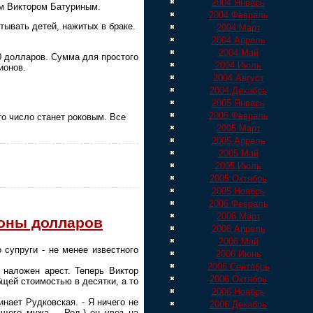
2004 Январь
м Виктором Батуриным.
2004 Февраль
тывать детей, нажитых в браке.
2004 Март
2004 Апрель
2004 Май
00 долларов. Сумма для простого
2004 Июль
ионов.
2004 Август
2004 Декабрь
2005 Январь
2005 Февраль
то число станет роковым. Все
2005 Март
2005 Апрель
2005 Май
2005 Июль
2005 Октябрь
2005 Ноябрь
2006 Февраль
2006 Март
ионы долларов
2006 Апрель
2006 Май
 супруги - не менее известного
2006 Июнь
2006 Сентябрь
 наложен арест. Теперь Виктор
2006 Октябрь
щей стоимостью в десятки, а то
2006 Ноябрь
инает Рудковская. - Я ничего не
2006 Декабрь
щего мужа. - Ред.) он увез на