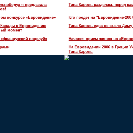
«свободу» я предлагала
Тина Кароль разделась перед ка
ов!
ном конкурсе «Евровидение»
Кто поедет на "Евровидение-200
и Канады к Евровидению
Тина Кароль едва не съела Диму
жный момент
 «французский поцелуй»
Начался прием заявок на «Евров
орами
На Евровидении 2006 в Греции У
Тина Кароль