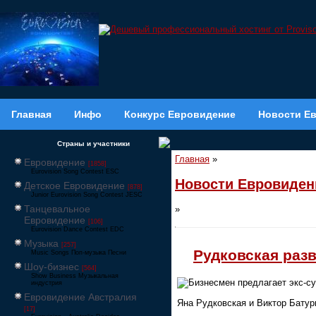
Главная
Инфо
Конкурс Евровидение
Новости Е
Страны и участники
Главная
»
Евровидение
[1858]
Eurovision Song Contest ESC
Новости Евровиден
Детское Евровидение
[878]
Junior Eurovision Song Contest JESC
Танцевальное
»
Евровидение
[106]
Eurovision Dance Contest EDC
Музыка
[257]
Рудковская раз
Music Songs Поп-музыка Песни
Шоу-бизнес
[564]
Show Business Музыкальная
Бизнесмен предлагает экс-су
индустрия
Евровидение Австралия
Яна Рудковская и Виктор Батур
[17]