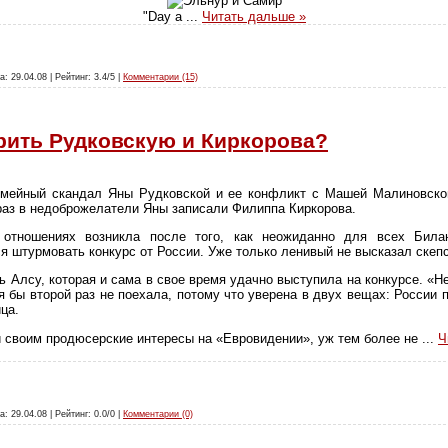
"Day a
...
Читать дальше »
а: 29.04.08 | Рейтинг: 3.4/5 |
Комментарии (15)
орить Рудковскую и Киркорова?
семейный скандал Яны Рудковской и ее конфликт с Машей Малиновско
 раз в недоброжелатели Яны записали Филиппа Киркорова.
х отношениях возникла после того, как неожиданно для всех Бил
я штурмовать конкурс от России. Уже только ленивый не высказал скеп
 Алсу, которая и сама в свое время удачно выступила на конкурсе. «Н
 бы второй раз не поехала, потому что уверена в двух вещах: России п
ца.
 своим продюсерские интересы на «Евровидении», уж тем более не
...
Ч
а: 29.04.08 | Рейтинг: 0.0/0 |
Комментарии (0)