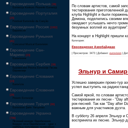
Евровидение Польша
[36]
По словам артистов, самой за
Eurowizja Konkurs Piosenki Eurowizji
тестирования приготовленной д
Евровидение Португалия
клуба Highlight и были поражен
[25]
Демона, поделились своими впе
Festival Eurovisão da Canção
ожидают услышать нечто громкое
Евровидение Россия
безумных воплей из аудитории"
[1062]
Европесня
На концерт в Highlight пришли
Евровидение Румыния
Категория:
[41]
Concursul Muzical Eurovision
Евровидение Азербайджан
Евровидение Сан-
| Просмотров: 3473 | Добавил:
eurovision
| Дат
Марино
[23]
Eurovisione
Евровидение Сербия
[39]
Еуровисион Pesma Evrovizije Песма
Эльнур и Самир
Евровизије
Евровидение Словакия
[13]
Успешно завершен промо-тур аз
Eurovízia
успел выступить на радиостанц
Евровидение Словения
Самой яркой, по словам артист
[26]
Pesem Evrovizije
тестирования их песни - "Day a
рок-песней. Так как "Day after
Евровидение Турция
[66]
важным для участников дуэта.
Eurovision Şarkı Yarışması
Евровидение Украина
В субботу 26 апреля Эльнур и С
[796]
восприняла их песню. Эльнур 
Пісенний конкурс Євробачення
Конкурс пісні Євробачення - одне з
найбільш популярних телевізійних