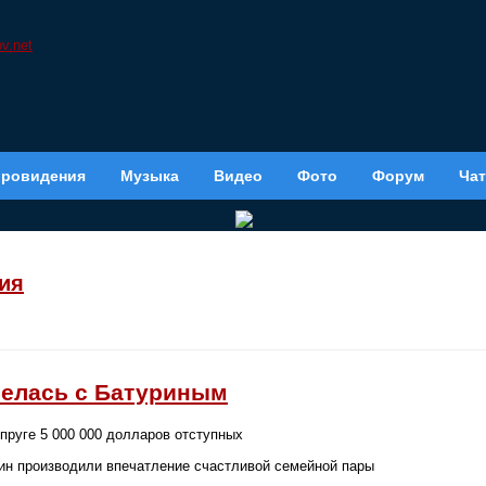
вровидения
Музыка
Видео
Фото
Форум
Чат
ия
велась с Батуриным
пруге 5 000 000 долларов отступных
ин производили впечатление счастливой семейной пары