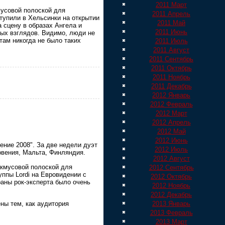
2011 Март
мусовой полоской для
2011 Апрель
тупили в Хельсинки на открытии
2011 Май
а сцену в образах Ангела и
2011 Июнь
ных взглядов. Видимо, люди не
там никогда не было таких
2011 Июль
2011 Август
2011 Сентябрь
2011 Октябрь
2011 Ноябрь
2011 Декабрь
2012 Январь
2012 Февраль
2012 Март
2012 Апрель
2012 Май
2012 Июнь
ение 2008". За две недели дуэт
2012 Июль
овения, Мальта, Финляндия.
2012 Август
акмусовой полоской для
2012 Сентябрь
уппы Lordi на Евровидении с
2012 Октябрь
раны рок-эксперта было очень
2012 Ноябрь
2012 Декабрь
ены тем, как аудитория
2013 Январь
2013 Февраль
2013 Март