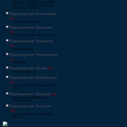
найбільш популярних телевізійних
шоу в світі, проводиться щорічно,
починаючи з 1956 року
Евровидение Финляндия
[33]
Eurovision laulukilpailu
Евровидение Франция
[49]
Concours Eurovision de la chanson
Евровидение Хорватия
[22]
Pjesma Eurovizije
Евровидение Черногория
[21]
Montevizija
Евровидение Чехия
[26]
Velká cena Eurovize
Евровидение Швейцария
[35]
Die Grosse Entscheidungsshow SRG
SSR
Евровидение Швеция
[48]
Eurovisionsschlagerfestivalen
Melodifestivalen
Евровидение Эстония
[226]
Eesti Laul Eurovisioon Эстонская
Песня