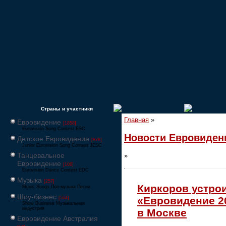
Страны и участники
Главная
»
Евровидение
[1858]
Eurovision Song Contest ESC
Новости Евровиден
Детское Евровидение
[878]
Junior Eurovision Song Contest JESC
Танцевальное
»
Евровидение
[106]
Eurovision Dance Contest EDC
Музыка
[257]
Киркоров устро
Music Songs Поп-музыка Песни
Шоу-бизнес
«Евровидение 2
[564]
Show Business Музыкальная
индустрия
в Москве
Евровидение Австралия