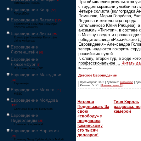
При объявлении результатов уч
CBC/Radio-Canada
с трудом скрывали улыбки на л
Евровидение Кипр
[52]
Четыре солиста (волгоградки А
Γιουροβίζιον
Поминова, Мария Голубева, Ека
Евровидение Латвия
Леднева и жительница города
[125]
Eirodziesma Eirovīzija Eirovīzijas
Котельниково Юлия Рябцева), а
dziesmu konkurss
ансамбль «Тип-топ», в составе 
Евровидение Литва
[65]
в Москву поедет и прошлогодня
Eurovizijoje Eurovizija Eurovizijos
победительница «Российского Д
dainų konkursas
Евровидения» Александра Голов
Евровидение
теперь надеются покорить серд
Лихтенштейн
[6]
российских судей.
К слову, второй тур, в ходе кот
Евровидение
профессиональное
...
Читать д
Люксембург
[6]
RTL Luxembourg LSC
Категория:
Евровидение Македония
Детское Евровидение
[24]
| Просмотров: 3673 | Добавил:
eurovision
| Дат
Евровизија
| Рейтинг: 5.0/1 |
Комментарии (0)
Евровидение Мальта
[51]
MESC
Евровидение Молдова
Наталья
Тина Кароль
[134]
Подольская: За
разделась пе
Concursul Muzical Eurovision
свою
камерой
Евровидение
«свободу» я
Нидерланды
предлагала
[26]
Eurovisie Songfestival
Каминскому
сто тысяч
Евровидение Норвегия
долларов!
[39]
Eurosong Sang Ryddesalg Nrk Melodi