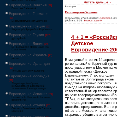
Читать дальше »
Евровидение Венгрия
[22]
Категория:
Eurovíziós Dalfesztivá
Евровидение Украина
Евровидение Германия
| Просмотров: 2773 | Добавил:
eurovision
| Дат
[80]
| Рейтинг: 5.0/2 |
Комментарии (0)
Liederwettbewerb der Eurovision
Евровидение Греция
[52]
Διαγωνισμός Τραγουδιού Ευρώεικονα
Евровидение Грузия
4 + 1 = «Российс
[122]
ევროვიზიის
Детское
Евровидение Дания
[29]
Det Europæiske Melodi Grand Prix
Евровидение-20
Dansk Melodi
Евровидение Израиль
[71]
‏אירוויזיון
В минувший вторник 14 апреля 
Евровидение Ирландия
региональный отборочный тур п
прослушиванием в Москве на ко
[27]
The Late Late Show Eurosong
эстрадной песни «Детское
Евровидение». Итак, молодым
Евровидение Исландия
талантам из Волгограда вновь
[21]
представился шанс покорить Ев
Söngvakeppni evrópskra
sjónvarpsstöðva Европейский
Выходя на импровизированную с
телевизионный конкурс певцов
естественный отбор талантов п
Евровидение Испания
[79]
на базе телерадиокомпании «Во
Festival de la Canción de Eurovisión
ТРВ»), юные звездочки изо всех
Benidorm Fest
пытались доказать, что именно 
Евровидение Италия
[27]
достойны представлять Волгог
Concorso Eurovisione della Canzone
область в Москве, и талантливо
San Remo
старались убедить в этом член
Евровидение Канада
[3]