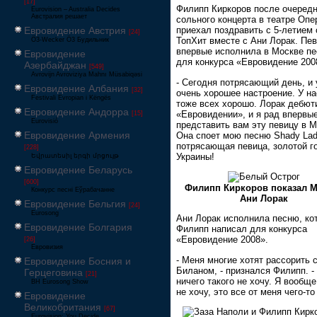
[17]
Филипп Киркоров после очередн
Eurovision – Australia Decides
Австралия решает
сольного концерта в театре Опе
Евровидение Австрия
приехал поздравить с 5-летием
[24]
ТопХит вместе с Ани Лорак. Пе
Ö3-Wecker Ö3 Будильник
впервые исполнила в Москве п
Евровидение
для конкурса «Евровидение 200
Азербайджан
[549]
Avrovijn Avroviziya Mahnı Müsabiqəsi
- Сегодня потрясающий день, и 
Евровидение Албания
[32]
очень хорошее настроение. У на
Festivali Evropian i Këngës
тоже всех хорошо. Лорак дебют
Евровидение Андорра
«Евровидении», и я рад впервы
[15]
Eurovisió
представить вам эту певицу в М
Евровидение Армения
Она споет мою песню Shady Lad
потрясающая певица, золотой г
[228]
Украины!
Եվրատեսիլ երգի մրցույթ
Евровидение Беларусь
[600]
Филипп Киркоров показал М
Конкурс песні Еўрабачанне
Ани Лорак
Евровидение Бельгия
[24]
Eurosong
Ани Лорак исполнила песню, ко
Евровидение Болгария
Филипп написал для конкурса
«Евровидение 2008».
[26]
Евровизия
- Меня многие хотят рассорить 
Евровидение Босния и
Биланом, - признался Филипп. -
Герцеговина
[21]
ничего такого не хочу. Я вообще
BH Eurosong Show
не хочу, это все от меня чего-то
Евровидение
Великобритания
[67]
Eurovision: You Decide