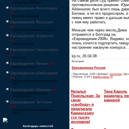
На самом деле суд принял сов
починаючи з 1956 року
противоположное решение. Юри
Евровидение Финляндия
Айзеншпис был всего лишь дир
Билана, а не его продюсером, и 
[33]
Eurovision laulukilpailu
певец имеет право и дальше вы
Евровидение Франция
с кем ему работать.
[49]
Меньше чем через месяц Дима
Concours Eurovision de la chanson
отправится в Белград на
Евровидение Хорватия
«Евровидение-2008». Видимо, к
[22]
очень хочется подпортить певцу
Pjesma Eurovizije
настроение накануне конкурса...
Евровидение Черногория
[21]
kp.ru, 26.04.08
Montevizija
Категория:
Евровидение Чехия
[26]
Velká cena Eurovize
Евровидение Россия
Евровидение Швейцария
| Просмотров: 2165 | Добавил:
eurovision
| Дат
| Рейтинг: 0.0/0 |
Комментарии (0)
[35]
Die Grosse Entscheidungsshow SRG
SSR
Евровидение Швеция
[48]
Наталья
Тина Кароль
Eurovisionsschlagerfestivalen
Подольская: За
разделась пе
Melodifestivalen
свою
камерой
Евровидение Эстония
«свободу» я
[226]
предлагала
Eesti Laul Eurovisioon Эстонская
Каминскому
Песня
сто тысяч
долларов!
Календарь новостей