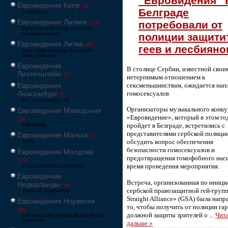
“Евровидения” 
Евровидение Кипр
[52]
Белграде
Γιουροβίζιον
Евровидение Латвия
потребовали от
[125]
Eirodziesma Eirovīzija Eirovīzijas
полиции защити
dziesmu konkurss
Евровидение Литва
[65]
геев и лесбияно
Eurovizijoje Eurovizija Eurovizijos
dainų konkursas
Евровидение
В столице Сербии, известной свои
Лихтенштейн
[6]
нетерпимым отношением к
Евровидение
сексменьшинствам, ожидается нап
Люксембург
гомосексуалов
[6]
RTL Luxembourg LSC
Организаторы музыкального конку
Евровидение Македония
«Евровидение», который в этом го
[24]
пройдет в Белграде, встретились с
Евровизија
представителями сербской полици
Евровидение Мальта
[51]
обсудить вопрос обеспечения
MESC
безопасности гомосексуалов и
Евровидение Молдова
предотвращения гомофобного наси
[134]
время проведения мероприятия.
Concursul Muzical Eurovision
Евровидение
Встреча, организованная по иници
Нидерланды
[26]
сербской правозащитной гей-груп
Eurovisie Songfestival
Straight
Alliance
» (
GSA
) была напр
Евровидение Норвегия
то, чтобы получить от полиции га
[39]
должной защиты зрителей о
...
Чит
Eurosong Sang Ryddesalg Nrk Melodi
Grand Prix
дальше »