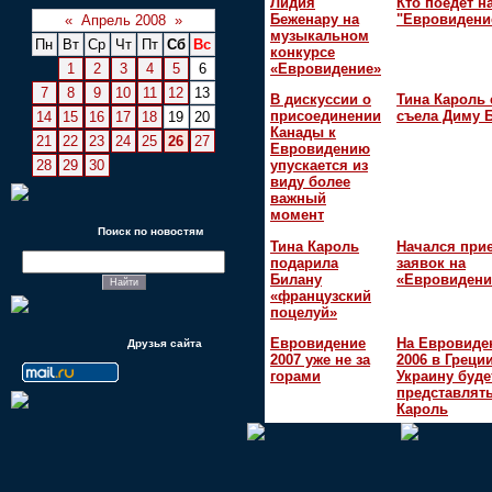
Лидия
Кто поедет н
Беженару на
"Евровидени
«
Апрель 2008
»
музыкальном
Пн
Вт
Ср
Чт
Пт
Сб
Вс
конкурсе
1
2
3
4
5
6
«Евровидение»
7
8
9
10
11
12
13
В дискуссии о
Тина Кароль 
присоединении
съела Диму 
14
15
16
17
18
19
20
Канады к
21
22
23
24
25
26
27
Евровидению
28
29
30
упускается из
виду более
важный
момент
Поиск по новостям
Тина Кароль
Начался при
подарила
заявок на
Билану
«Евровидени
«французский
поцелуй»
Евровидение
На Евровиде
Друзья сайта
2007 уже не за
2006 в Греци
горами
Украину буде
представлять
Кароль