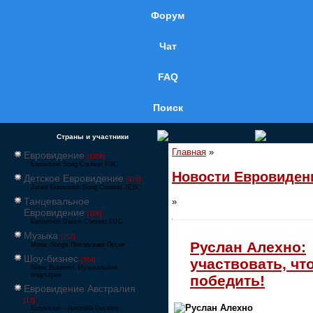
Форум
Чат
FAQ
Поиск
Страны и участники
Главная
»
Евровидение
[1858]
Eurovision Song Contest ESC
Новости Евровиден
Детское Евровидение
[878]
Junior Eurovision Song Contest JESC
Танцевальное
»
Евровидение
[106]
Eurovision Dance Contest EDC
Музыка
[257]
Руслан Алехно:
Music Songs Поп-музыка Песни
Шоу-бизнес
участвовать, чт
[564]
Show Business Музыкальная
индустрия
победить!
Евровидение Австралия
[17]
Eurovision – Australia Decides