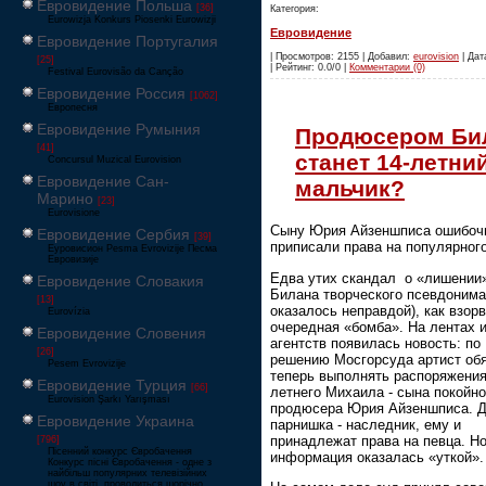
Евровидение Польша
[36]
Категория:
Eurowizja Konkurs Piosenki Eurowizji
Евровидение
Евровидение Португалия
| Просмотров: 2155 | Добавил:
eurovision
| Дат
[25]
| Рейтинг: 0.0/0 |
Комментарии (0)
Festival Eurovisão da Canção
Евровидение Россия
[1062]
Европесня
Евровидение Румыния
Продюсером Би
[41]
станет 14-летни
Concursul Muzical Eurovision
Евровидение Сан-
мальчик?
Марино
[23]
Eurovisione
Сыну Юрия Айзеншписа ошибоч
Евровидение Сербия
[39]
приписали права на популярног
Еуровисион Pesma Evrovizije Песма
Евровизије
Едва утих скандал о «лишении
Евровидение Словакия
Билана творческого псевдонима
[13]
оказалось неправдой), как взор
Eurovízia
очередная «бомба». На лентах 
Евровидение Словения
агентств появилась новость: по
[26]
решению Мосгорсуда артист об
Pesem Evrovizije
теперь выполнять распоряжения
Евровидение Турция
[66]
летнего Михаила - сына покойно
Eurovision Şarkı Yarışması
продюсера Юрия Айзеншписа. Д
Евровидение Украина
парнишка - наследник, ему и
принадлежат права на певца. Н
[796]
Пісенний конкурс Євробачення
информация оказалась «уткой».
Конкурс пісні Євробачення - одне з
найбільш популярних телевізійних
шоу в світі, проводиться щорічно,