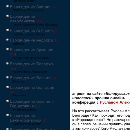
Австралия решает
Евровидение Австрия
[24]
Ö3-Wecker Ö3 Будильник
Евровидение
Азербайджан
[549]
Avrovijn Avroviziya Mahnı Müsabiqəsi
Евровидение Албания
[32]
Festivali Evropian i Këngës
Евровидение Андорра
[15]
Eurovisió
Евровидение Армения
[228]
Եվրատեսիլ երգի մրցույթ
Евровидение Беларусь
[600]
Конкурс песні Еўрабачанне
Евровидение Бельгия
[24]
Eurosong
Евровидение Болгария
[26]
апреля на сайте
«Белорусских
Евровизия
новостей»
прошла онлайн-
Евровидение Босния и
конфереция с
Русланом Алех
Герцеговина
[21]
BH Eurosong Show
На что рассчитывает Руслан Ал
Евровидение
Белграде? Как проходит его под
к «Евровидению»? Не разочаро
Великобритания
[67]
он в своем решении принять уча
Eurovision: You Decide
этом конкурсе? Кого Руслан счи
Евровидение Венгрия