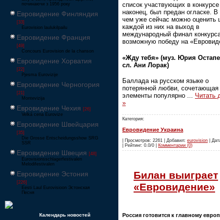
список участвующих в конкурсе
починаючи з 1956 року
наконец, был предан огласке. В
Евровидение Финляндия
чем уже сейчас можно оценить
[33]
каждой из них на выход в
Eurovision laulukilpailu
международный финал конкурса
Евровидение Франция
возможную победу на «Евровид
[49]
Concours Eurovision de la chanson
«Жду тебя» (муз. Юрия Остапе
Евровидение Хорватия
сл. Ани Лорак)
[22]
Pjesma Eurovizije
Баллада на русском языке о
Евровидение Черногория
потерянной любви, сочетающая
[21]
элементы популярно
...
Читать 
Montevizija
»
Евровидение Чехия
[26]
Velká cena Eurovize
Категория:
Евровидение Швейцария
Евровидение Украина
[35]
Die Grosse Entscheidungsshow SRG
| Просмотров: 2261 | Добавил:
eurovision
| Дат
SSR
| Рейтинг: 0.0/0 |
Комментарии (0)
Евровидение Швеция
[48]
Eurovisionsschlagerfestivalen
Melodifestivalen
Билан выиграет
Евровидение Эстония
[226]
«Евровидение»
Eesti Laul Eurovisioon Эстонская
Песня
Россия готовится к главному евро
Календарь новостей