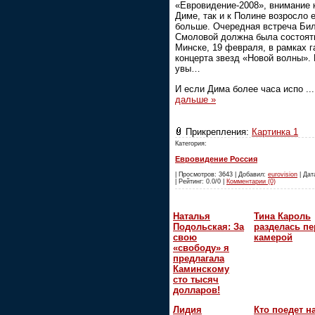
«Евровидение-2008», внимание к
Диме, так и к Полине возросло 
больше. Очередная встреча Бил
Смоловой должна была состоят
Минске, 19 февраля, в рамках г
концерта звезд «Новой волны».
увы…
И если Дима более часа испо
..
дальше »
Прикрепления:
Картинка 1
Категория:
Евровидение Россия
| Просмотров: 3643 | Добавил:
eurovision
| Дат
| Рейтинг: 0.0/0 |
Комментарии (0)
Наталья
Тина Кароль
Подольская: За
разделась пе
свою
камерой
«свободу» я
предлагала
Каминскому
сто тысяч
долларов!
Лидия
Кто поедет н