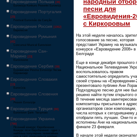
народный отбор
Евровидение Польша
[36]
Eurowizja Konkurs Piosenki Eurowizji
песни для
Евровидение Португалия
«Евровидения-2
[25]
Festival Eurovisão da Canção
с Киркоровым
Евровидение Россия
[1062]
Европесня
На этой неделе началось зрите
Евровидение Румыния
голосование за песню, которая
[41]
представит Украину на музыкал
Concursul Muzical Eurovision
конкурсе «Евровидение 2008» в
Евровидение Сан-
Белграде
Марино
[23]
Eurovisione
Еще в конце декабря прошлого 
Евровидение Сербия
Национальное Телевидение Укр
[39]
Еуровисион Pesma Evrovizije Песма
воспользовалось правом
Евровизије
самостоятельно определить уча
Евровидение Словакия
своей страны на «Евровидении-2
[13]
презентовало публике Ани Лора
Eurovízia
Подходящую песню для нее бы
Евровидение Словения
решено найти путем открытого о
В течение месяца заинтересова
[26]
Pesem Evrovizije
композиторы присылали в адре
организаторов свои композиции,
Евровидение Турция
[66]
числа которых к сегодняшнему
Eurovision Şarkı Yarışması
отобрали пять лучших. Они-то и
Евровидение Украина
исполнены Ани на национально
[796]
финале 23 февраля.
Пісенний конкурс Євробачення
Конкурс пісні Євробачення - одне з
найбільш популярних телевізійних
В начале этой недели окончате
шоу в світі, проводиться щорічно,