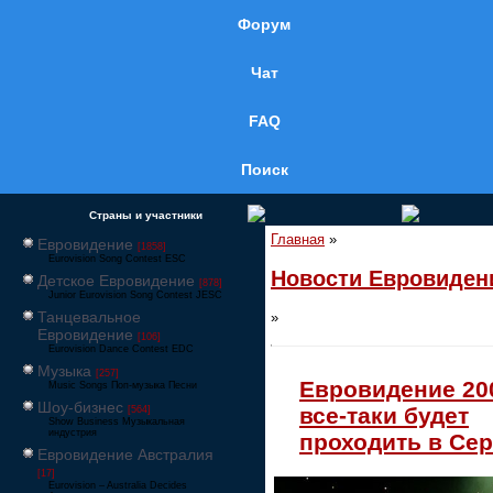
Форум
Чат
FAQ
Поиск
Страны и участники
Главная
»
Евровидение
[1858]
Eurovision Song Contest ESC
Новости Евровиден
Детское Евровидение
[878]
Junior Eurovision Song Contest JESC
Танцевальное
»
Евровидение
[106]
Eurovision Dance Contest EDC
Музыка
[257]
Евровидение 20
Music Songs Поп-музыка Песни
Шоу-бизнес
все-таки будет
[564]
Show Business Музыкальная
индустрия
проходить в Се
Евровидение Австралия
[17]
Eurovision – Australia Decides