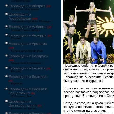
Австралия решает
Евровидение Австрия
[24]
Ö3-Wecker Ö3 Будильник
Евровидение
Азербайджан
[549]
Avrovijn Avroviziya Mahnı Müsabiqəsi
Евровидение Албания
[32]
Festivali Evropian i Këngës
Евровидение Андорра
[15]
Eurovisió
Евровидение Армения
[228]
Եվրատեսիլ երգի մրցույթ
Евровидение Беларусь
[600]
Конкурс песні Еўрабачанне
Последние события в Сербии в
Евровидение Бельгия
[24]
опасения о том, смогут ли орга
Eurosong
запланированного на май конку
Евровидение Болгария
Евровидение обеспечить безопа
выступающих и туристов.
[26]
Евровизия
Волна протестов против незави
Евровидение Босния и
Косово поставила под вопрос с
Герцеговина
[21]
проведение Евровидения в Серб
BH Eurosong Show
Евровидение
Сегодня сегодня на домашней с
Великобритания
[67]
конкурса появилось сообщение 
Eurovision: You Decide
что не смотря на опасения,
Евровидение Венгрия