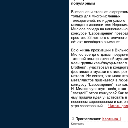
популярным
Внезапная и ставшая сюрпризом
только для многочисленных
телезрителей, но и для самого
молодого исполнителя Йероним
Милюса победа на национально
конкурсе "Евровидение" превра
простого 23-летнего столичного
объект всеобщего внимания.
Всю жизнь проживший в Вильню
Милюс всегда отдавал предпоч
тяжелой альтернативной музыке.
член группы хэви/пауэр-металл 
Brothers", участвовал в концерт
фестивалях музыки в стиле рок
металл. Не секрет, что мало кто
металлистов признается в любв
конкурсу "Евровидение", так ка
И. Милюс чувствует себя, став
"звездой" этого конкурса? Как 
ему пришла идея участвовать в
песенном соревновании и как он
утро завоевавший
...
Читать да
Прикрепления:
Картинка 1
Категория: