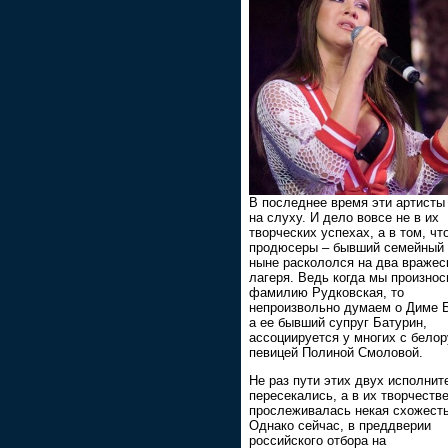
В последнее время эти артисты
на слуху. И дело вовсе не в их
творческих успехах, а в том, чт
продюсеры – бывший семейный 
ныне раскололся на два вражес
лагеря. Ведь когда мы произно
фамилию Рудковская, то
непроизвольно думаем о Диме 
а ее бывший супруг Батурин,
ассоциируется у многих с бело
певицей Полиной Смоловой.
Не раз пути этих двух исполнит
пересекались, а в их творчеств
прослеживалась некая схожесть
Однако сейчас, в преддверии
российского отбора на