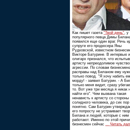
Как пишет газета
"Твой день"
, у
популярного певца Димы Билан
появился еще один враг. Речь и
супруге его продюсера Яны
Рудковской, известном бизнесм
Викторе Батурине. В интервью 
олигарх признался, что испытыв
артисту непреодолимое чувство
агрессии. По словам бизнесмен
расправы над Биланом ему нуж
только повод. "Я хочу набить е
морду! - заявил Батурин. - А Би
только меня видит, сразу убегае
то. Вот уже три месяца я никак 
найти его". Чем вызвана такая
ненависть к артисту со стороны
солидного человека, до сих пор
понятно. Сам Батурин утверждае
его попросту не устраивает тво
Билана и людей, которые с ним
работают. Именно по этой причи
бизнесмен сейчас
...
Читать да