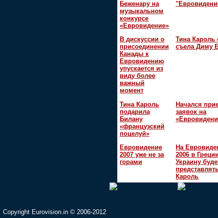
Беженару на
"Евровидени
музыкальном
конкурсе
«Евровидение»
В дискуссии о
Тина Кароль 
присоединении
съела Диму 
Канады к
Евровидению
упускается из
виду более
важный
момент
Тина Кароль
Начался при
подарила
заявок на
Билану
«Евровидени
«французский
поцелуй»
Евровидение
На Евровиде
2007 уже не за
2006 в Греци
горами
Украину буде
представлять
Кароль
Copyright Eurovision.in © 2006-2012