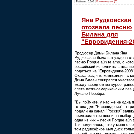
| Рейтинг: 0.0/0 |
Комментарии (0)
Яна Рудковская
отозвала песню
Билана для
"Евровидения-2
Продюсер Димы Билана Яна
Рудковская была вынуждена от
песню Porque aún te amo, с кото
российский исполнитель плани
податься на "Евровидение-2008"
Оказалось, что композиция, с к
Дима Билан собирался участвов
международном конкурсе, ране
спета латиноамериканским пев
Лучано Перейра.
"Вы поймите, у нас же не одна 
готова для "Евровидения", а тр
подали на канал "Россия" заявку
приложили три песни на выбор. 
одна из них – песня Porque aún 
Так получилось, что у меня с со
том радиоэфире был диск тольк
песней, и я предложила постави