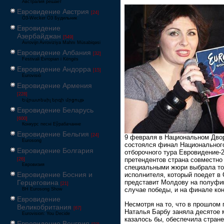
Австралия решает
Евровидение Австрия
[24]
Ö3-Wecker Ö3 Будильник
Евровидение
Азербайджан
[549]
Avrovijn Avroviziya Mahnı Müsabiqəsi
Евровидение Албания
[32]
Festivali Evropian i Këngës
Евровидение Андорра
[15]
Eurovisió
Евровидение Армения
[228]
Եվրատեսիլ երգի մրցույթ
Евровидение Беларусь
[600]
Конкурс песні Еўрабачанне
Евровидение Бельгия
[24]
9 февраля в Национальном Дво
Eurosong
состоялся финал Национальног
Евровидение Болгария
отборочного тура Евровидение-2
претендентов страна совместно
[26]
Евровизия
специальными жюри выбрала то
Евровидение Босния и
исполнителя, который поедет в
Герцеговина
представит Молдову на полуфин
[21]
случае победы, и на финале кон
BH Eurosong Show
Евровидение
Несмотря на то, что в прошлом 
Великобритания
[67]
Наталья Барбу заняла десятое 
Eurovision: You Decide
казалось бы, обеспечила стран
Евровидение Венгрия