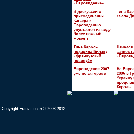
«Евровидение»
В дискуссии о
Тина Кар
присоединении
съела Д
Канады к
Евровидению
упускается из виду
более важный
момент
Тина Кароль
Начался
подарила Билану
заявок н
«французский
«Еврови
поцелуй»
Евровидение 2007
На Евро
уже не за горами
2006 в Г
Украину 
представ
Кароль
Copyright Eurovision.in © 2006-2012