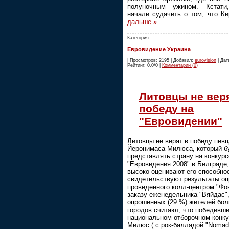
полуночным ужином. Кстати
начали судачить о том, что К
дальше »
Категория:
Евровидение Украина
| Просмотров: 2195 | Добавил:
eurovision
| Дата
Рейтинг: 0.0/0 |
Комментарии (0)
Литовцы не веря
победу на
"Евровидении"
Литовцы не верят в победу певц
Йеронимаса Милюса, который б
представлять страну на конкурс
"Евровидения 2008" в Белграде,
высоко оценивают его способнос
свидетельствуют результаты оп
проведенного колл-центром "Фо
заказу еженедельника "Вяйдас",
опрошенных (29 %) жителей бо
городов считают, что победивши
национальном отборочном конку
Милюс ( с рок-балладой "Nomads