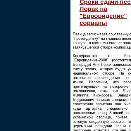
Сроки сдачи пе
Лорак на
"Евровидение"
сорваны
Певица записывает собственну
"претендентку" на главный пес
конкурс, а костюмы еще не пош
затянувшегося отбора композиц
Конкурсантка от Ук
"Евровидение-2008" (состоит
Белграде) Ани Лорак записыва
счету песню, которая будет у
национальном отборе. На с
авторское произведение на
языке. Напомним, что перв
претендующей на покорение 
поклонников, стал хит Sha
Филиппа Киркорова. Завод
Бедросович написал специальн
собственно записана она был
куда артистка специально
воскресенье певец, бывший на 
украинской столице, привез
готовую сведенную версию. То
церемония передачи песни 
ресторане артистки, где они 