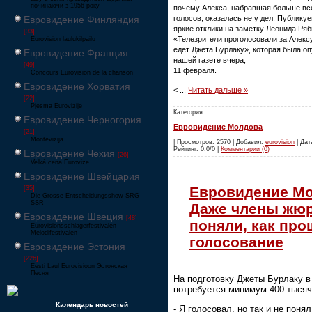
починаючи з 1956 року
почему Алекса, набравшая больше вс
голосов, оказалась не у дел. Публику
Евровидение Финляндия
яркие отклики на заметку Леонида Ряб
[33]
«Телезрители проголосовали за Алексу
Eurovision laulukilpailu
едет Джета Бурлаку», которая была о
Евровидение Франция
нашей газете вчера,
[49]
11 февраля.
Concours Eurovision de la chanson
Евровидение Хорватия
<
...
Читать дальше »
[22]
Pjesma Eurovizije
Категория:
Евровидение Черногория
Евровидение Молдова
[21]
Montevizija
| Просмотров: 2570 | Добавил:
eurovision
| Дата
Рейтинг: 0.0/0 |
Комментарии (0)
Евровидение Чехия
[26]
Velká cena Eurovize
Евровидение Швейцария
Евровидение Мо
[35]
Die Grosse Entscheidungsshow SRG
SSR
Даже члены жюр
Евровидение Швеция
[48]
поняли, как пр
Eurovisionsschlagerfestivalen
Melodifestivalen
голосование
Евровидение Эстония
[226]
Eesti Laul Eurovisioon Эстонская
Песня
На подготовку Джеты Бурлаку 
потребуется минимум 400 тысяч
Календарь новостей
- Я голосовал, но так и не понял