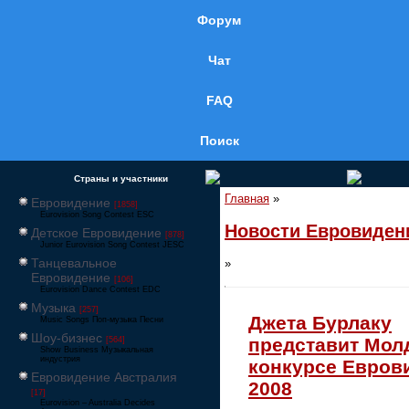
Форум
Чат
FAQ
Поиск
Страны и участники
Главная
»
Евровидение
[1858]
Eurovision Song Contest ESC
Новости Евровиден
Детское Евровидение
[878]
Junior Eurovision Song Contest JESC
Танцевальное
»
Евровидение
[106]
Eurovision Dance Contest EDC
Музыка
[257]
Джета Бурлаку
Music Songs Поп-музыка Песни
Шоу-бизнес
представит Мол
[564]
Show Business Музыкальная
индустрия
конкурсе Евров
Евровидение Австралия
2008
[17]
Eurovision – Australia Decides