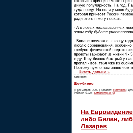
который в принципе может прине
дикую популярность. На год. Ра
туда поеду. Но если у меня буд
которая принесет России первое 
ради этого я могу поехать.
- А в новых телевизионных про
этом году будете участвоват
- Вполне возможно, к концу года
люблю соревнования, особенно 
требуют физической подготовки.
проекты забирают из жизни 4 - 5
году. Шоу-бизнес быстрый у нас
пропал - все, тебя уже из обой
Поэтому нужно постоянно чем-т
...
Читать дальше »
Категория:
Шоу-бизнес
| Просмотров: 2202 | Добавил:
eurovision
| Дата
Рейтинг: 0.0/0 |
Комментарии (0)
На Евровидение
либо Билан, ли
Лазарев