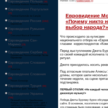
Евровидение Польша
Рейтинг: 0.0/0 |
Комментарии (0)
[36]
Eurowizja Konkurs Piosenki Eurowizji
Евровидение Португалия
[25]
Евровидение Мо
Festival Eurovisão da Canção
«Почему никто н
Евровидение Россия
[1062]
Европесня
выбор народа?
Евровидение Румыния
[41]
Concursul Muzical Eurovision
Что происходило за кулисами
Евровидение Сан-
национального отбора на «Евро
глазами корреспондентов «Ком
Марино
[23]
Eurovisione
Перед выступлением Джета Бур
Евровидение Сербия
[39]
со своей командой исполнила т
Еуровисион Pesma Evrovizije Песма
ритуал.
Евровизије
Евровидение Словакия
Джете приходилось носить рекви
[13]
Eurovízia
Под атласным платьем Алексы 
Евровидение Словения
длины, которое шили несколько
[26]
течение недели, на сцене прята
Pesem Evrovizije
подтанцовка.
Евровидение Турция
[66]
Eurovision Şarkı Yarışması
ПЕРВЫЙ ОТКЛИК «Не каждый челов
джазовую музыку!»
Евровидение Украина
[796]
Победа Джеты Бурлаку бурно обсужда
Пісенний конкурс Євробачення
Конкурс пісні Євробачення - одне з
сайте. В основном, посетители сходят
найбільш популярних телевізійних
что странным было голосование, и за
шоу в світі, проводиться щорічно,