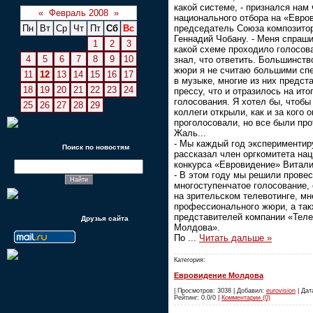
какой системе, - признался нам
«
Февраль 2008
»
национального отбора на «Евро
председатель Союза композито
Пн
Вт
Ср
Чт
Пт
Сб
Вс
Геннадий Чобану. - Меня спраши
1
2
3
какой схеме проходило голосова
4
5
6
7
8
9
10
знал, что ответить. Большинств
жюри я не считаю большими сп
11
12
13
14
15
16
17
в музыке, многие из них предст
18
19
20
21
22
23
24
прессу, что и отразилось на ито
голосования. Я хотел бы, чтобы
25
26
27
28
29
коллеги открыли, как и за кого о
проголосовали, но все были про
Жаль...
- Мы каждый год экспериментиру
Поиск по новостям
рассказал член оргкомитета на
конкурса «Евровидение» Витали
- В этом году мы решили провес
многоступенчатое голосование,
на зрительском телевотинге, мн
профессионального жюри, а та
представителей компании «Теле
Друзья сайта
Молдова».
По
...
Читать дальше »
Категория:
Евровидение Молдова
| Просмотров: 3038 | Добавил:
eurovision
| Дата
Рейтинг: 0.0/0 |
Комментарии (0)