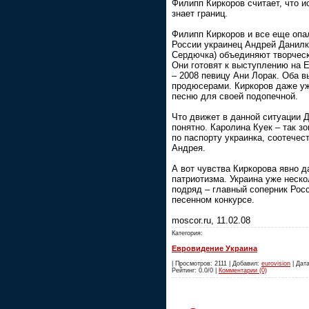
Филипп Киркоров считает, что и
знает границ.
Филипп Киркоров и все еще опа
России украинец Андрей Данил
Сердючка) объединяют творческ
Они готовят к выступлению на 
– 2008 певицу Ани Лорак. Оба 
продюсерами. Киркоров даже у
песню для своей подопечной.
Что движет в данной ситуации 
понятно. Каролина Куек – так зо
по паспорту украинка, соотечес
Андрея.
А вот чувства Киркорова явно д
патриотизма. Украина уже неско
подряд – главный соперник Рос
песенном конкурсе.
moscor.ru, 11.02.08
Категория:
Евровидение Украина
| Просмотров: 2111 | Добавил:
eurovision
| Дата
Рейтинг: 0.0/0 |
Комментарии (0)