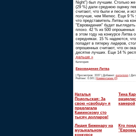
Night") был лучшим. Столько ж
(29 %) дали среднюю оценку пе
считают, что были и песни, и и
получше, чем Милюс. Еще 9 % 
что представитель Литвы на ко
"Евровидения" будет выглядеть
плохо. 42 % из 500 опрошенных 
в этом году на конкурсе Литва 
середняках. 15 % надеются, чт
попадет в пятерку лидеров, сто
опрошенных считают, что он ока
десятке лучших. Еще 14 % рес
дальше »
Категория:
Евровидение Литва
| Просмотров: 3337 | Добавил:
eurovision
| Дата
Рейтинг: 0.0/0 |
Комментарии (0)
Наталья
Тина Ка
Подольская: За
разделас
свою «свободу» я
камерой
предлагала
Каминскому сто
тысяч долларов!
Лидия Беженару на
Кто поед
музыкальном
"Еврови
конкурсе