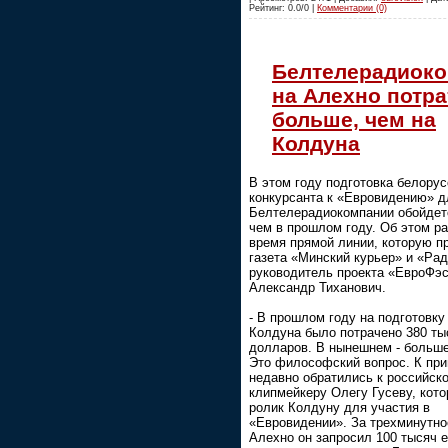
Рейтинг: 0.0/0 |
Комментарии (0)
Белтелерадиок
на Алехно потра
больше, чем на
Колдуна
В этом году подготовка белорус
конкурсанта к «Евровидению» д
Белтелерадиокомпании обойдет
чем в прошлом году. Об этом ра
время прямой линии, которую п
газета «Минский курьер» и «Ра
руководитель проекта «ЕвроФэ
Александр Тиханович.
- В прошлом году на подготовк
Колдуна было потрачено 380 ты
долларов. В нынешнем - больше
Это философский вопрос. К при
недавно обратились к российск
клипмейкеру Олегу Гусеву, кот
ролик Колдуну для участия в
«Евровидении». За трехминутно
Алехно он запросил 100 тысяч е