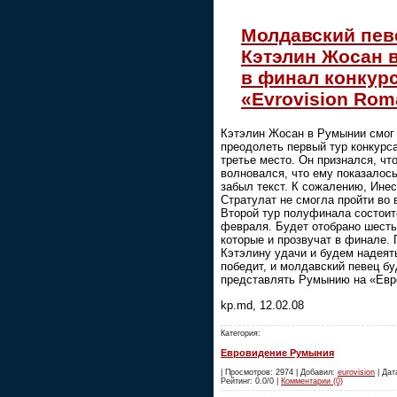
Молдавский пев
Кэтэлин Жосан
в финал конкур
«Evrovision Rom
Кэтэлин Жосан в Румынии смог
преодолеть первый тур конкурса
третье место. Он признался, что
волновался, что ему показалось
забыл текст. К сожалению, Ине
Стратулат не смогла пройти во 
Второй тур полуфинала состоит
февраля. Будет отобрано шесть
которые и прозвучат в финале.
Кэтэлину удачи и будем надеять
победит, и молдавский певец бу
представлять Румынию на «Евр
kp.md, 12.02.08
Категория:
Евровидение Румыния
| Просмотров: 2974 | Добавил:
eurovision
| Дата
Рейтинг: 0.0/0 |
Комментарии (0)