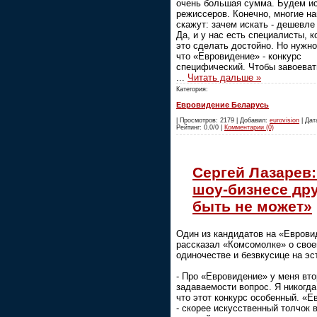
очень большая сумма. Будем ис
режиссеров. Конечно, многие н
скажут: зачем искать - дешевле 
Да, и у нас есть специалисты, к
это сделать достойно. Но нужно
что «Евровидение» - конкурс
специфический. Чтобы завоеват
...
Читать дальше »
Категория:
Евровидение Беларусь
| Просмотров: 2179 | Добавил:
eurovision
| Дата
Рейтинг: 0.0/0 |
Комментарии (0)
Сергей Лазарев:
шоу-бизнесе др
быть не может»
Один из кандидатов на «Еврови
рассказал «Комсомолке» о сво
одиночестве и безвкусице на эс
- Про «Евровидение» у меня вто
задаваемости вопрос. Я никогда
что этот конкурс особенный. «
- скорее искусственный толчок 