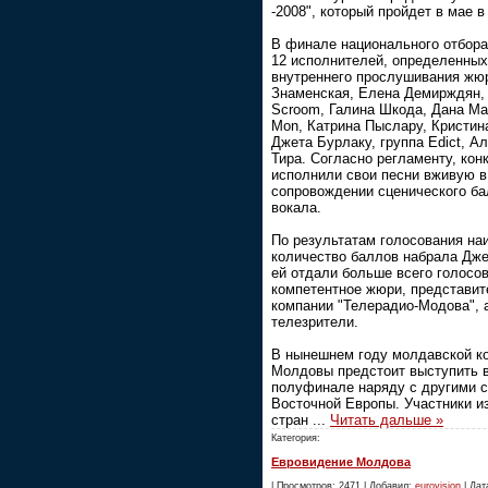
-2008", который пройдет в мае в
В финале национального отбор
12 исполнителей, определенных
внутреннего прослушивания жю
Знаменская, Елена Демирждян, 
Scroom, Галина Шкода, Дана Ма
Mon, Катрина Пыслару, Кристин
Джета Бурлаку, группа Edict, А
Тира. Согласно регламенту, кон
исполнили свои песни вживую в
сопровождении сценического бал
вокала.
По результатам голосования н
количество баллов набрала Дже
ей отдали больше всего голосо
компетентное жюри, представит
компании "Телерадио-Модова", 
телезрители.
В нынешнем году молдавской ко
Молдовы предстоит выступить 
полуфинале наряду с другими 
Восточной Европы. Участники и
стран
...
Читать дальше »
Категория:
Евровидение Молдова
| Просмотров: 2471 | Добавил:
eurovision
| Дата