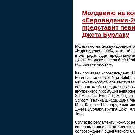
Молдавию на ко
«Евровидение-2
представит пев
Джета Бурлаку
Молдавию на международном к
«Евровидение-2008», который п
в Белграде, будет представлят
Джета Бурлаку с песней «A Cent
(«Столетие любви»).
Как сообщает корреспондент «Н
Региона» со ссылкой на Salut.m
национального отбора выступил
исполнителей, определенных в 
внутреннего прослушивания жю
Знаменская, Елена Демирждян, 
Scroom, Галина Шкода, Дана Ма
Mon, Катрина Пыслару, Кристин
Джета Бурлаку, группа Edict, А
Тира.
Согласно регламенту, конкурса
исполнили свои песни вживую в
сопровождении сценического бал