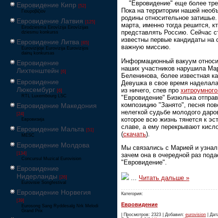
"Евровидение" еще более тре
Евровидение Кипр
[52]
Пока на территории нашей необ
Γιουροβίζιον
родины относительное затишье.
Евровидение Латвия
[125]
марта, именно тогда решится, к
Eirodziesma Eirovīzija Eirovīzijas
представлять Россию. Сейчас с
dziesmu konkurss
известны первые кандидаты на 
Евровидение Литва
[65]
важную миссию.
Eurovizijoje Eurovizija Eurovizijos
dainų konkursas
Информационный вакуум относ
Евровидение
наших участников нарушила Ма
Лихтенштейн
[6]
Беленинова, более известная к
Евровидение
Девушка в свое время наделал
Люксембург
из ничего, спев про
хитроумного
[6]
RTL Luxembourg LSC
"Евровидение" Бизюлька отпра
композицию "Занято", песня пов
Евровидение Македония
нелегкой судьбе молодого даро
[24]
которое всю жизнь тянется к эс
Евровизија
славе, а ему перекрывают кисл
Евровидение Мальта
[51]
(
скачать
).
MESC
Евровидение Молдова
Мы связались с Марией и узнали
[134]
зачем она в очередной раз пода
Concursul Muzical Eurovision
"Евровидение".
Евровидение
Нидерланды
...
Читать дальше »
[26]
Eurovisie Songfestival
Евровидение Норвегия
Категория:
[39]
Евровидение
Eurosong Sang Ryddesalg Nrk Melodi
Grand Prix
| Просмотров: 2323 | Добавил:
eurovision
| Дата