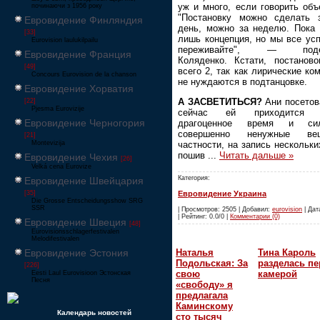
уж и много, если говорить объ
починаючи з 1956 року
"Постановку можно сделать 
Евровидение Финляндия
день, можно за неделю. Пока 
[33]
лишь концепция, но мы все ус
Eurovision laulukilpailu
переживайте", — поде
Евровидение Франция
Коляденко. Кстати, постаново
[49]
всего 2, так как лирические ко
Concours Eurovision de la chanson
не нуждаются в подтанцовке.
Евровидение Хорватия
А ЗАСВЕТИТЬСЯ?
Ани посетов
[22]
Pjesma Eurovizije
сейчас ей приходится т
Евровидение Черногория
драгоценное время и с
совершенно ненужные в
[21]
частности, на запись нескольки
Montevizija
пошив
...
Читать дальше »
Евровидение Чехия
[26]
Velká cena Eurovize
Категория:
Евровидение Швейцария
[35]
Евровидение Украина
Die Grosse Entscheidungsshow SRG
SSR
| Просмотров: 2505 | Добавил:
eurovision
| Дат
| Рейтинг: 0.0/0 |
Комментарии (0)
Евровидение Швеция
[48]
Eurovisionsschlagerfestivalen
Melodifestivalen
Наталья
Тина Кароль
Евровидение Эстония
Подольская: За
разделась пе
[226]
свою
камерой
Eesti Laul Eurovisioon Эстонская
Песня
«свободу» я
предлагала
Каминскому
Календарь новостей
сто тысяч