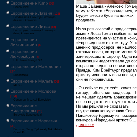
Евровидение Кипр
[52]
Маша Зайцева - Алексею Гоману:
Γιουροβίζιον
чему тебе это «Евровидение», 
Евровидение Латвия
[125]
Будем вместе бусы на пляжах
Eirodziesma Eirovīzija Eirovīzijas
продавать
dziesmu konkurss
Евровидение Литва
[65]
Из-за разногласий с продюсера
Eurovizijoje Eurovizija Eurovizijos
земляк Леша Гоман выбыл из ч
dainų konkursas
претендентов на участие в конк
Евровидение
«Евровидение» в этом году. У п
Лихтенштейн
[6]
мнению продюсеров, не нашлос
Евровидение
готовых песен, которые могли б
Люксембург
заинтересовать Европу. Одна из
[6]
композиций недотягивала до обр
RTL Luxembourg LSC
вторая не подошла по «хитовост
Евровидение Македония
Правда, Ким Брейтбург предлаг
[24]
артисту исполнить свои песни, 
Евровизија
они не понравились.
Евровидение Мальта
[51]
MESC
- Он сейчас ищет себя, хочет пе
Евровидение Молдова
гитару, - объяснил продюсер. - 
не мешает сделать аранжировк
[134]
Concursul Muzical Eurovision
песен под этот инструмент для
Евровидение
Но мы решили не создавать
Нидерланды
внутреннюю конкуренцию Саше
[26]
Панайотову (одному из призеро
Eurovisie Songfestival
конкурса «Народный артист»)
..
Евровидение Норвегия
дальше »
[39]
Eurosong Sang Ryddesalg Nrk Melodi
Grand Prix