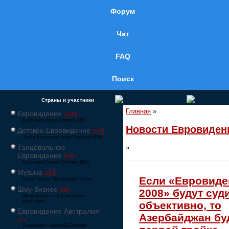
Форум
Чат
FAQ
Поиск
Страны и участники
Главная
»
Евровидение
[1858]
Eurovision Song Contest ESC
Новости Евровиден
Детское Евровидение
[878]
Junior Eurovision Song Contest JESC
Танцевальное
»
Евровидение
[106]
Eurovision Dance Contest EDC
Музыка
[257]
Если «Евровиде
Music Songs Поп-музыка Песни
Шоу-бизнес
2008» будут суд
[564]
Show Business Музыкальная
индустрия
объективно, то
Евровидение Австралия
Азербайджан бу
[17]
Eurovision – Australia Decides