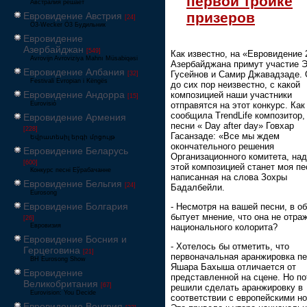
первой тройке
Австралия решает
призеров
Евровидение Австрия
[24]
Ö3-Wecker Ö3 Будильник
Евровидение
Азербайджан
[549]
Как известно, на «Евровидение 
Avrovijn Avroviziya Mahnı Müsabiqəsi
Азербайджана примут участие 
Евровидение Албания
Гусейнов и Самир Джавадзаде.
[32]
Festivali Evropian i Këngës
до сих пор неизвестно, с какой
Евровидение Андорра
композицией наши участники
[15]
отправятся на этот конкурс. Как
Eurovisió
сообщила TrendLife композитор,
Евровидение Армения
песни « Day after day» Говхар
[228]
Гасанзаде: «Все мы ждем
Եվրատեսիլ երգի մրցույթ
окончательного решения
Евровидение Беларусь
Организационного комитета, на
[600]
этой композицией станет моя пе
Конкурс песні Еўрабачанне
написанная на слова Зохры
Евровидение Бельгия
[24]
Бадалбейли.
Eurosong
Евровидение Болгария
- Несмотря на вашей песни, в о
бытует мнение, что она не отра
[26]
национального колорита?
Евровизия
Евровидение Босния и
- Хотелось бы отметить, что
Герцеговина
[21]
первоначальная аранжировка п
BH Eurosong Show
Яшара Бахыша отличается от
Евровидение
представленной на сцене. Но п
Великобритания
[67]
решили сделать аранжировку в
Eurovision: You Decide
соответствии с европейскими н
Евровидение Венгрия