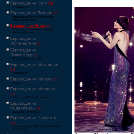
Евровидение Кипр
[52]
Γιουροβίζιον
Евровидение Латвия
[125]
Eirodziesma Eirovīzija Eirovīzijas
dziesmu konkurss
Евровидение Литва
[65]
Eurovizijoje Eurovizija Eurovizijos
dainų konkursas
Евровидение
Лихтенштейн
[6]
Евровидение
Люксембург
[6]
RTL Luxembourg LSC
Евровидение Македония
[24]
Евровизија
Евровидение Мальта
[51]
MESC
Евровидение Молдова
[134]
Concursul Muzical Eurovision
Евровидение
Нидерланды
[26]
Eurovisie Songfestival
Евровидение Норвегия
[39]
Eurosong Sang Ryddesalg Nrk Melodi
Grand Prix