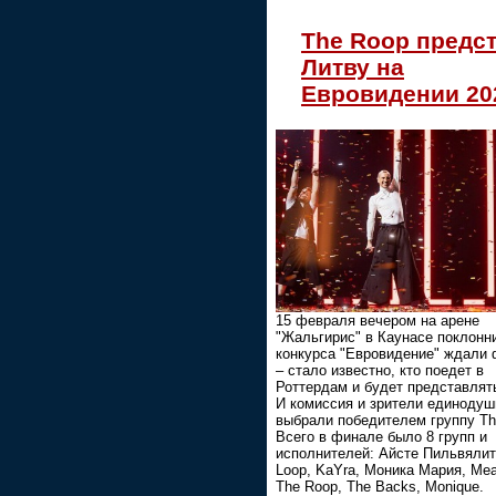
The Roop предс
Литву на
Евровидении 20
15 февраля вечером на арене
"Жальгирис" в Каунасе поклонн
конкурса "Евровидение" ждали
– стало известно, кто поедет в
Роттердам и будет представлят
И комиссия и зрители единодуш
выбрали победителем группу Th
Всего в финале было 8 групп и
исполнителей: Айсте Пильвялит
Loop, KaYra, Моника Мария, Mea
The Roop, The Backs, Monique.