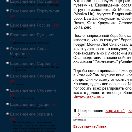
В финале "Попробуем еще раз!"
Евровидение Польша
[36]
путевку на "Евровидение" сост
Eurowizja Konkurs Piosenki Eurowizji
8 групп и исполнителей: Моник
Евровидение Португалия
(Monika Liu), Аугусте Ведрицкай
[25]
Loop, Ева Засимаускайте, Queen
Festival Eurovisão da Canção
Roses, Юсте Крауялите, Gebras
Евровидение Россия
[1062]
Lolita Zero.
Европесня
Евровидение Румыния
После напряженной борьбы ста
известно, что на конкурс "Евро
[41]
Concursul Muzical Eurovision
поедет Моника Лю! Она сказала
Евровидение Сан-
хочет участвовать в конкурсе, 
познакомить мир с литовским я
Марино
[23]
Она представила песню собстве
Eurovisione
сочинения "Сантименты" (Sentime
Евровидение Сербия
[39]
Еуровисион Pesma Evrovizije Песма
"Где бы еще я пришлась к месту
Евровизије
в Италии? Там вкусное вино, кр
Евровидение Словакия
люди. Они ко всему относятся л
[13]
Конечно, здесь все серьезно. N
Eurovízia
попросить всех реагировать спо
Евровидение Словения
как это делают итальянцы. Зна
[26]
Читать дальше »
Pesem Evrovizije
Евровидение Турция
[66]
Eurovision Şarkı Yarışması
Прикрепления:
Картинка 1
·
К
Евровидение Украина
2
[796]
Категория:
Пісенний конкурс Євробачення
Конкурс пісні Євробачення - одне з
Евровидение Литва
найбільш популярних телевізійних
шоу в світі, проводиться щорічно,