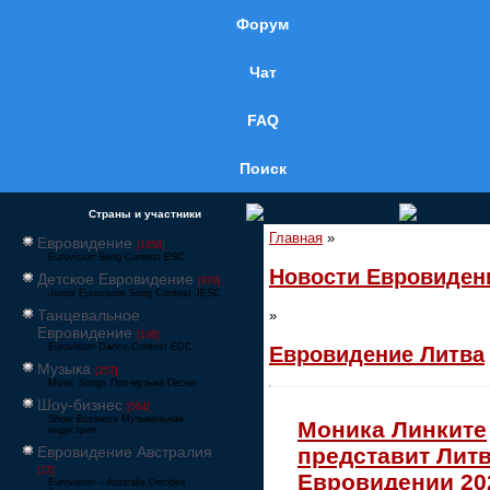
Форум
Чат
FAQ
Поиск
Страны и участники
Главная
»
Евровидение
[1858]
Eurovision Song Contest ESC
Новости Евровиден
Детское Евровидение
[878]
Junior Eurovision Song Contest JESC
Танцевальное
»
Евровидение
[106]
Eurovision Dance Contest EDC
Евровидение Литва
Музыка
[257]
Music Songs Поп-музыка Песни
Шоу-бизнес
[564]
Show Business Музыкальная
Моника Линките
индустрия
Евровидение Австралия
представит Литв
[17]
Евровидении 20
Eurovision – Australia Decides