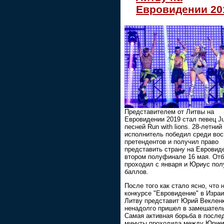
Евровидении 20
Представителем от Литвы на
Евровидении 2019 стал певец Jur
песней Run with lions. 28-летний
исполнитель победил среди во
претендентов и получил право
представить страну на Евровид
втором полуфинале 16 мая. От
проходил с января и Юриус пол
баллов.
После того как стало ясно, что 
конкурсе "Евровидение" в Изра
Литву представит Юрий Векленк
ненадолго пришел в замешатель
Самая активная борьба в после
минуты проходила между Юрие