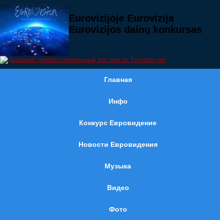
Eurovizijoje Eurovizija
Eurovizijos dainų konkursas
Главная
Инфо
Конкурс Евровидение
Новости Евровидения
Музыка
Видео
Фото