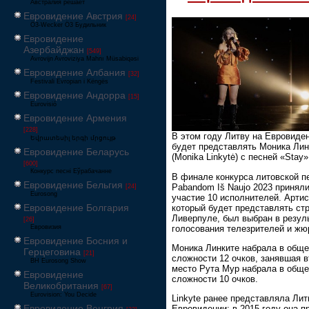
Австралия решает
Евровидение Австрия
[24]
Ö3-Wecker Ö3 Будильник
Евровидение
Азербайджан
[549]
Avrovijn Avroviziya Mahnı Müsabiqəsi
Евровидение Албания
[32]
Festivali Evropian i Këngës
Евровидение Андорра
[15]
Eurovisió
Евровидение Армения
[228]
В этом году Литву на Евровиде
Եվրատեսիլ երգի մրցույթ
будет представлять Моника Лин
Евровидение Беларусь
(Monika Linkytė) с песней «Stay»
[600]
Конкурс песні Еўрабачанне
В финале конкурса литовской п
Евровидение Бельгия
Pabandom Iš Naujo 2023 принял
[24]
Eurosong
участие 10 исполнителей. Артис
Евровидение Болгария
который будет представлять стр
Ливерпуле, был выбран в резул
[26]
голосования телезрителей и жю
Евровизия
Евровидение Босния и
Моника Линките набрала в общ
Герцеговина
[21]
сложности 12 очков, занявшая в
BH Eurosong Show
место Рута Мур набрала в общ
Евровидение
сложности 10 очков.
Великобритания
[67]
Eurovision: You Decide
Linkyte ранее представляла Лит
Евровидение Венгрия
Евровидении: в 2015 году она п