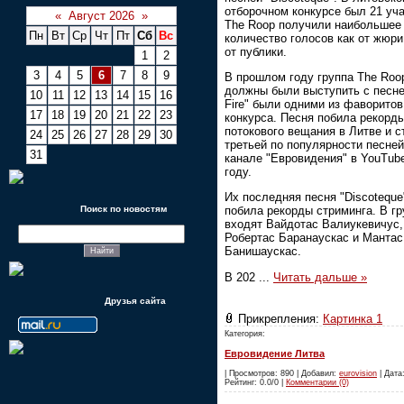
отборочном конкурсе был 21 уча
«
Август 2026
»
The Roop получили наибольшее
Пн
Вт
Ср
Чт
Пт
Сб
Вс
количество голосов как от жюри,
от публики.
1
2
3
4
5
6
7
8
9
В прошлом году группа The Roo
должны были выступить с песне
10
11
12
13
14
15
16
Fire" были одними из фаворитов
17
18
19
20
21
22
23
конкурса. Песня побила рекорд
потокового вещания в Литве и с
24
25
26
27
28
29
30
третьей по популярности песней
31
канале "Евровидения" в YouTub
году.
Их последняя песня "Discoteque
Поиск по новостям
побила рекорды стриминга. В гр
входят Вайдотас Валиукевичус,
Робертас Баранаускас и Мантас
Банишаускас.
В 202
...
Читать дальше »
Друзья сайта
Прикрепления:
Картинка 1
Категория:
Евровидение Литва
| Просмотров: 890 | Добавил:
eurovision
| Дата:
Рейтинг: 0.0/0 |
Комментарии (0)