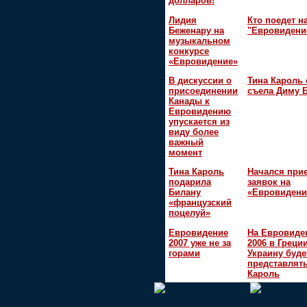
долларов!
Лидия
Кто поедет н
Беженару на
"Евровидени
музыкальном
конкурсе
«Евровидение»
В дискуссии о
Тина Кароль 
присоединении
съела Диму 
Канады к
Евровидению
упускается из
виду более
важный
момент
Тина Кароль
Начался при
подарила
заявок на
Билану
«Евровидени
«французский
поцелуй»
Евровидение
На Евровиде
2007 уже не за
2006 в Греци
горами
Украину буде
представлять
Кароль