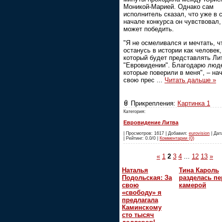
Моникой-Марией. Однако сам
исполнитель сказал, что уже в 
начале конкурса он чувствовал,
может победить.
"Я не осмеливался и мечтать, ч
останусь в истории как человек,
который будет представлять Ли
"Евровидении". Благодарю люд
которые поверили в меня", – на
свою прес
...
Читать дальше »
Прикрепления:
Картинка 1
Категория:
Евровидение Литва
| Просмотров: 1617 | Добавил:
eurovision
| Дат
| Рейтинг: 0.0/0 |
Комментарии (0)
«
1
2
3
4
...
12
13
»
Наталья
Тина Кароль
Подольская: За
разделась пе
свою
камерой
«свободу» я
предлагала
Каминскому
сто тысяч