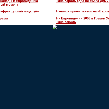
и Канады к Евровидению
Тина Кароль едва не съела Диму
жный момент
 «французский поцелуй»
Начался прием заявок на «Евров
орами
На Евровидении 2006 в Греции У
Тина Кароль