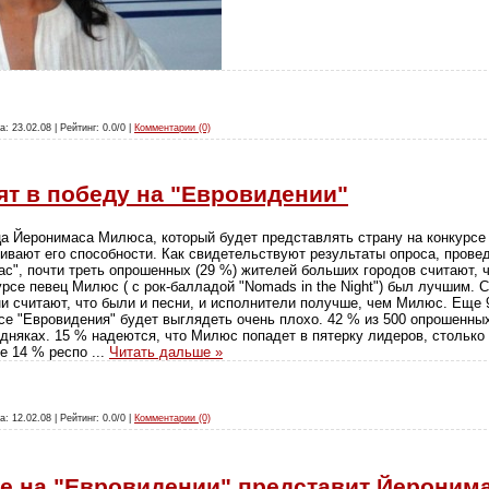
а: 23.02.08 | Рейтинг: 0.0/0 |
Комментарии (0)
ят в победу на "Евровидении"
ца Йеронимаса Милюса, который будет представлять страну на конкурсе
нивают его способности. Как свидетельствуют результаты опроса, прове
ас", почти треть опрошенных (29 %) жителей больших городов считают, 
рсе певец Милюс ( с рок-балладой "Nomads in the Night") был лучшим. 
и считают, что были и песни, и исполнители получше, чем Милюс. Еще 
се "Евровидения" будет выглядеть очень плохо. 42 % из 500 опрошенных 
едняках. 15 % надеются, что Милюс попадет в пятерку лидеров, столько
ще 14 % респо
...
Читать дальше »
а: 12.02.08 | Рейтинг: 0.0/0 |
Комментарии (0)
де на "Евровидении" представит Йерони