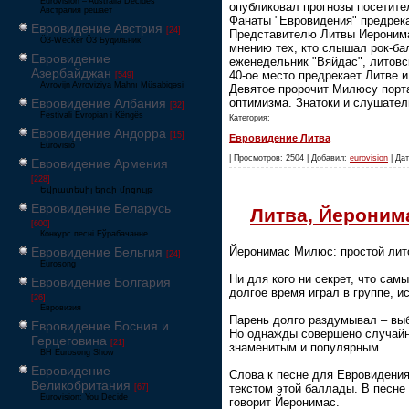
Eurovision – Australia Decides
опубликовал прогнозы посетите
Австралия решает
Фанаты "Евровидения" предрек
Евровидение Австрия
[24]
Представителю Литвы Иеронима
Ö3-Wecker Ö3 Будильник
мнению тех, кто слышал рок-ба
Евровидение
еженедельник "Вяйдас", литовс
Азербайджан
40-ое место предрекает Литве 
[549]
Avrovijn Avroviziya Mahnı Müsabiqəsi
Девятое пророчит Милюсу портал
оптимизма. Знатоки и слушател
Евровидение Албания
[32]
Festivali Evropian i Këngës
Категория:
Евровидение Андорра
[15]
Евровидение Литва
Eurovisió
| Просмотров: 2504 | Добавил:
eurovision
| Дат
Евровидение Армения
[228]
Եվրատեսիլ երգի մրցույթ
Евровидение Беларусь
Литва, Йероним
[600]
Конкурс песні Еўрабачанне
Йеронимас Милюс: простой лит
Евровидение Бельгия
[24]
Eurosong
Ни для кого ни секрет, что са
Евровидение Болгария
долгое время играл в группе, 
[26]
Евровизия
Парень долго раздумывал – выб
Евровидение Босния и
Но однажды совершено случайн
Герцеговина
[21]
знаменитым и популярным.
BH Eurosong Show
Евровидение
Слова к песне для Евровидения
Великобритания
текстом этой баллады. В песне «
[67]
Eurovision: You Decide
говорит Йеронимас.