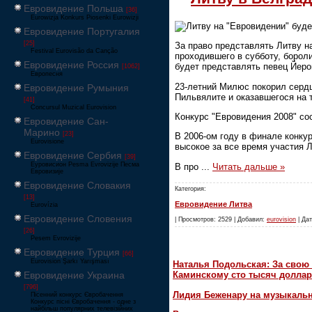
Евровидение Польша
[36]
Eurowizja Konkurs Piosenki Eurowizji
Литву на "Евровидении" буд
Евровидение Португалия
[25]
За право представлять Литву н
Festival Eurovisão da Canção
проходившего в субботу, бороли
Евровидение Россия
будет представлять певец Йеро
[1062]
Европесня
23-летний Милюс покорил сердц
Евровидение Румыния
Пильвялите и оказавшегося на
[41]
Concursul Muzical Eurovision
Конкурс "Евровидения 2008" сос
Евровидение Сан-
Марино
[23]
В 2006-ом году в финале конку
Eurovisione
высокое за все время участия Л
Евровидение Сербия
[39]
Еуровисион Pesma Evrovizije Песма
В про
...
Читать дальше »
Евровизије
Евровидение Словакия
Категория:
[13]
Евровидение Литва
Eurovízia
Евровидение Словения
| Просмотров: 2529 | Добавил:
eurovision
| Дат
[26]
Pesem Evrovizije
Евровидение Турция
[66]
Eurovision Şarkı Yarışması
Наталья Подольская: За свою 
Евровидение Украина
Каминскому сто тысяч доллар
[796]
Лидия Беженару на музыкаль
Пісенний конкурс Євробачення
Конкурс пісні Євробачення - одне з
найбільш популярних телевізійних