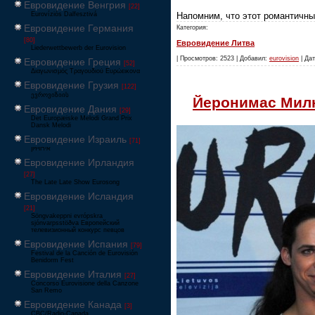
Евровидение Венгрия
[22]
Напомним, что этот романтичны
Eurovíziós Dalfesztivá
Евровидение Германия
Категория:
[80]
Евровидение Литва
Liederwettbewerb der Eurovision
| Просмотров: 2523 | Добавил:
eurovision
| Дат
Евровидение Греция
[52]
Διαγωνισμός Τραγουδιού Ευρώεικονα
Евровидение Грузия
[122]
ევროვიზიის
Йеронимас Милю
Евровидение Дания
[29]
Det Europæiske Melodi Grand Prix
Dansk Melodi
Евровидение Израиль
[71]
‏אירוויזיון
Евровидение Ирландия
[27]
The Late Late Show Eurosong
Евровидение Исландия
[21]
Söngvakeppni evrópskra
sjónvarpsstöðva Европейский
телевизионный конкурс певцов
Евровидение Испания
[79]
Festival de la Canción de Eurovisión
Benidorm Fest
Евровидение Италия
[27]
Concorso Eurovisione della Canzone
San Remo
Евровидение Канада
[3]
CBC/Radio-Canada