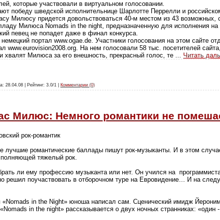
лей, которые участвовали в виртуальном голосовании.
ают победу шведской исполнительнице Шарлотте Перрелли и российско
су Милюсу придется довольствоваться 40-м местом из 43 возможных, 
лладу Милюса Nomads in the night, предназначенную для исполнения на
кий певец не попадет даже в финал конкурса.
и немецкий портал www.ogae.de. Участники голосования на этом сайте от
 www.eurovision2008.org. На нем голосовали 58 тыс. посетителей сайта
и хвалят Милюса за его внешность, прекрасный голос, те
...
Читать дал
а: 28.04.08 | Рейтинг: 3.0/1 |
Комментарии (0)
ас Милюс: Немного романтики не помеша
овский рок-романтик
мые лучшие романтические баллады пишут рок-музыканты. И в этом случ
исполняющей тяжелый рок.
рать ли ему профессию музыканта или нет. Он учился на программиста
о решил поучаствовать в отборочном туре на Евровидение… И на след
 «Nomads in the Night» юноша написал сам. Сценический имидж Йерони
Nomads in the night» рассказывается о двух ночных странниках: «один - э