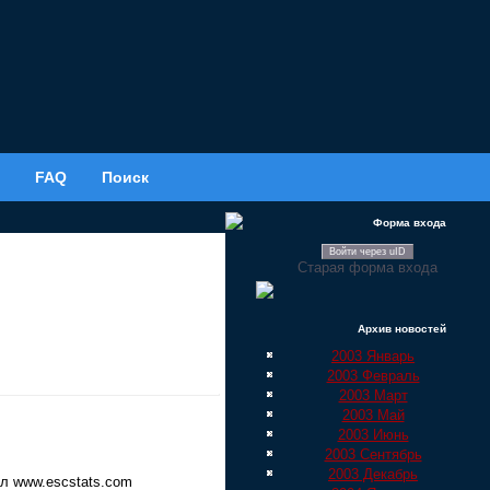
FAQ
Поиск
Форма входа
Войти через uID
Старая форма входа
Архив новостей
2003 Январь
2003 Февраль
2003 Март
2003 Май
2003 Июнь
2003 Сентябрь
2003 Декабрь
ал www.escstats.com