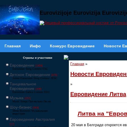
Eurovizijoje Eurovizija Euroviz
Главная
Инфо
Конкурс Евровидение
Новости Е
Страны и участники
Главная
»
Евровидение
[1858]
Eurovision Song Contest ESC
Новости Евровиден
Детское Евровидение
[878]
Junior Eurovision Song Contest JESC
Танцевальное
»
Евровидение
[106]
Eurovision Dance Contest EDC
Евровидение Литва
Музыка
[257]
Music Songs Поп-музыка Песни
Шоу-бизнес
[564]
Show Business Музыкальная
Литва на "Евров
индустрия
Евровидение Австралия
20 мая в Белграде откроется е
[17]