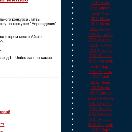
2011 Март
2011 Апрель
2011 Май
2011 Июнь
льного конкурса Литвы,
итву на конкурсе "Евровидения"
2011 Июль
2011 Август
2011 Сентябрь
 на втором месте Айсте
2011 Октябрь
n.
2011 Ноябрь
.
2011 Декабрь
2012 Январь
везд LT United заняла самое
2012 Февраль
2012 Март
2012 Апрель
2012 Май
2012 Июнь
2012 Июль
2012 Август
2012 Сентябрь
2012 Октябрь
2012 Ноябрь
мерой
2012 Декабрь
2013 Январь
7"?
2013 Февраль
2013 Март