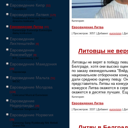
Евровидение Кипр
[52]
Γιουροβίζιον
Евровидение Латвия
[125]
Eirodziesma Eirovīzija Eirovīzijas
Категория:
dziesmu konkurss
Евровидение Литва
Евровидение Литва
[65]
Eurovizijoje Eurovizija Eurovizijos
dainų konkursas
| Просмотров: 3057 | Добавил:
eurovision
| Дат
Евровидение
Лихтенштейн
[6]
Литовцы не вер
Евровидение
Люксембург
[6]
RTL Luxembourg LSC
Литовцы не верят в победу пев
Евровидение Македония
Белграде, хотя они высоко оце
[24]
по заказу еженедельника "Вяйд
Евровизија
национальном отборочном конку
Евровидение Мальта
[51]
дали среднюю оценку певцу. Он
MESC
представитель Литвы на конкур
Евровидение Молдова
конкурсе Литва окажется в сер
окажется в десятке лучших. Е
[134]
Concursul Muzical Eurovision
Категория:
Евровидение
Евровидение Литва
Нидерланды
[26]
Eurovisie Songfestival
| Просмотров: 3337 | Добавил:
eurovision
| Дат
Евровидение Норвегия
[39]
Eurosong Sang Ryddesalg Nrk Melodi
Литву в Белгра
Grand Prix