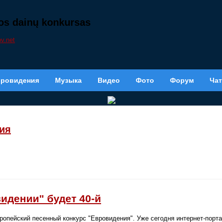
ijos dainų konkursas
вровидения
Музыка
Видео
Фото
Форум
Чат
ия
идении" будет 40-й
вропейский песенный конкурс "Евровидения". Уже сегодня интернет-порт