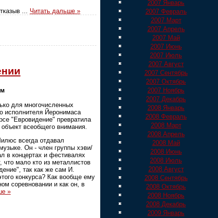
2007 Январь
отказыв
...
Читать дальше »
2007 Февраль
2007 Март
2007 Апрель
2007 Май
2007 Июнь
2007 Июль
2007 Август
ении
2007 Сентябрь
2007 Октябрь
ым
2007 Ноябрь
2007 Декабрь
лько для многочисленных
2008 Январь
го исполнителя Йеронимаса
2008 Февраль
рсе "Евровидение" превратила
2008 Март
в объект всеобщего внимания.
2008 Апрель
илюс всегда отдавал
2008 Май
узыке. Он - член группы хэви/
2008 Июнь
вал в концертах и фестивалях
2008 Июль
, что мало кто из металлистов
2008 Август
ение", так как же сам И.
этого конкурса? Как вообще ему
2008 Сентябрь
ом соревновании и как он, в
2008 Октябрь
ше »
2008 Ноябрь
2008 Декабрь
2009 Январь