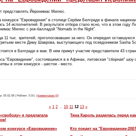
ет представлять Йеронимас Милюс.
а конкурсе "Евровидения" в столице Сербии Белграде в финале национа
сь 14 исполнителей. В результате отбора стало ясно, что в этом году Л
нимас Милюс с рок-балладой "Nomads in the Night".
а 11 тыс. зрителей, проголосовавших за него. Он опередил оставшуюся
 третьем месте Диму Шаврова, выступающего под псевдонимом Sasha So
тоится в Белграде в мае. В нем примут участие представители 43 стран
рса "Евровидение", состоявшемся в в Афинах, литовская "сборная" шоу-з
итвы в этом конкурсе - шестое - место.
а: 05.02.08 | Рейтинг: 5.0/1 |
Комментарии (0)
«
1
2
...
10
11
12
13
»
«свободу» я предлагала
Тина Кароль разделась перед ка
ов!
ном конкурсе «Евровидение»
Кто поедет на "Евровидение-200