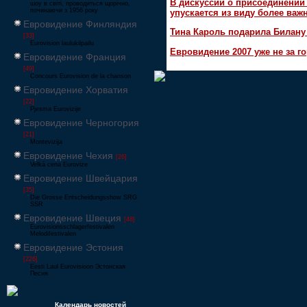
В дискуссии о присоединени
шоу в світі, проводиться щорічно,
починаючи з 1956 року
упускается из виду более ва
Евровидение Финляндия
Тина Кароль подарила Билану
[33]
Eurovision laulukilpailu
Евровидение 2007 уже не за г
Евровидение Франция
[49]
Concours Eurovision de la chanson
Евровидение Хорватия
[22]
Pjesma Eurovizije
Евровидение Черногория
[21]
Montevizija
Евровидение Чехия
[26]
Velká cena Eurovize
Евровидение Швейцария
[35]
Die Grosse Entscheidungsshow SRG
SSR
Евровидение Швеция
[48]
Eurovisionsschlagerfestivalen
Melodifestivalen
Евровидение Эстония
[226]
Eesti Laul Eurovisioon Эстонская
Песня
Календарь новостей