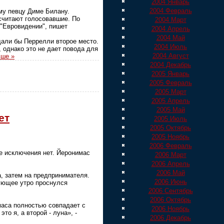
2004 Январь
2004 Февраль
му певцу Диме Билану.
считают голосовавшие. По
2004 Март
 "Евровидении", пишет
2004 Апрель
2004 Май
дали бы Перрелли второе место.
2004 Июль
, однако это не дает повода для
2004 Август
ьше »
2004 Декабрь
2005 Январь
2005 Февраль
2005 Март
2005 Апрель
2005 Май
ет
2005 Июль
2005 Октябрь
2005 Ноябрь
2006 Февраль
ае исключения нет. Йеронимас
2006 Март
2006 Апрель
2006 Май
, затем на предпринимателя.
2006 Июнь
ующее утро проснулся
2006 Сентябрь
2006 Октябрь
маса полностью совпадает с
2006 Ноябрь
то я, а второй - луна», -
2006 Декабрь