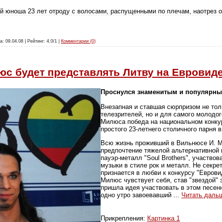
й юноша 23 лет отроду с волосами, распущенными по плечам, наотрез 
а: 09.04.08 | Рейтинг: 4.0/1 |
Комментарии (0)
с будет представлять Литву на Евровид
Проснулся знаменитым и популярн
Внезапная и ставшая сюрпризом не то
телезрителей, но и для самого молодо
Милюса победа на национальном конку
простого 23-летнего столичного парня 
Всю жизнь проживший в Вильнюсе И. М
предпочтение тяжелой альтернативной м
пауэр-металл "Soul Brothers", участво
музыки в стиле рок и металл. Не секрет
признается в любви к конкурсу "Евровид
Милюс чувствует себя, став "звездой" 
пришла идея участвовать в этом песенн
одно утро завоевавший
...
Читать даль
Прикрепления:
Картинка 1