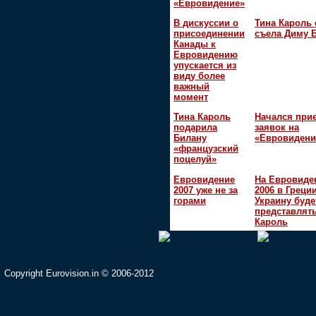
«Евровидение»
В дискуссии о
Тина Кароль 
присоединении
съела Диму 
Канады к
Евровидению
упускается из
виду более
важный
момент
Тина Кароль
Начался при
подарила
заявок на
Билану
«Евровидени
«французский
поцелуй»
Евровидение
На Евровиде
2007 уже не за
2006 в Греци
горами
Украину буде
представлять
Кароль
Copyright Eurovision.in © 2006-2012