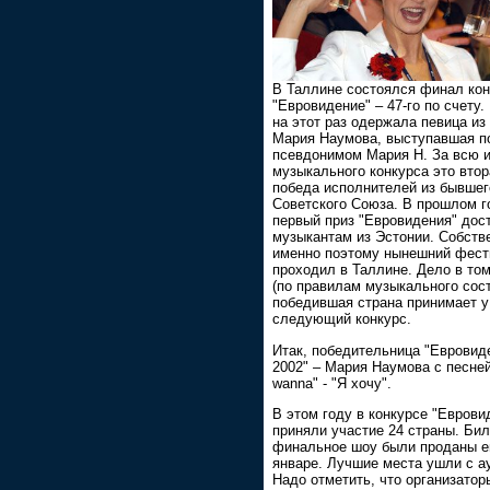
B Таллине состоялся финал кон
"Евровидение" – 47-го по счету.
на этот раз одержала певица из
Мария Наумова, выступавшая п
псевдонимом Мария Н. За всю 
музыкального конкурса это втор
победа исполнителей из бывшег
Советского Союза. В прошлом г
первый приз "Евровидения" дос
музыкантам из Эстонии. Собств
именно поэтому нынешний фест
проходил в Таллине. Дело в том
(по правилам музыкального сос
победившая страна принимает у
следующий конкурс.
Итак, победительница "Евровид
2002" – Мария Наумова с песней
wanna" - "Я хочу".
В этом году в конкурсе "Еврови
приняли участие 24 страны. Би
финальное шоу были проданы е
январе. Лучшие места ушли с а
Надо отметить, что организатор