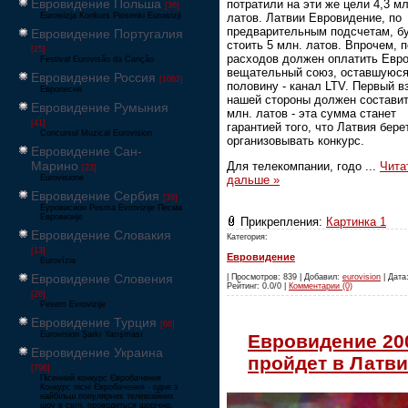
Евровидение Польша
потратили на эти же цели 4,3 мл
[36]
латов. Латвии Евровидение, по
Eurowizja Konkurs Piosenki Eurowizji
предварительным подсчетам, б
Евровидение Португалия
стоить 5 млн. латов. Впрочем, 
[25]
расходов должен оплатить Евр
Festival Eurovisão da Canção
вещательный союз, оставшуюс
Евровидение Россия
[1062]
половину - канал LTV. Первый в
Европесня
нашей стороны должен составит
Евровидение Румыния
млн. латов - эта сумма станет
[41]
гарантией того, что Латвия бере
Concursul Muzical Eurovision
организовывать конкурс.
Евровидение Сан-
Марино
Для телекомпании, годо
...
Чита
[23]
дальше »
Eurovisione
Евровидение Сербия
[39]
Еуровисион Pesma Evrovizije Песма
Евровизије
Прикрепления:
Картинка 1
Евровидение Словакия
Категория:
[13]
Евровидение
Eurovízia
Евровидение Словения
| Просмотров: 839 | Добавил:
eurovision
| Дата:
Рейтинг: 0.0/0 |
Комментарии (0)
[26]
Pesem Evrovizije
Евровидение Турция
[66]
Eurovision Şarkı Yarışması
Евровидение 20
Евровидение Украина
пройдет в Латв
[796]
Пісенний конкурс Євробачення
Конкурс пісні Євробачення - одне з
найбільш популярних телевізійних
шоу в світі, проводиться щорічно,