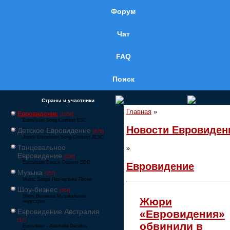
Форум
Чат
FAQ
Поиск
Страны и участники
Главная
»
Евровидение
[1858]
Eurovision Song Contest ESC
Новости Евровиден
Детское Евровидение
[878]
Junior Eurovision Song Contest JESC
Танцевальное
»
Евровидение
[106]
Eurovision Dance Contest EDC
Евровидение
Музыка
[257]
Music Songs Поп-музыка Песни
Шоу-бизнес
[564]
Show Business Музыкальная
Жюри
индустрия
Евровидение Австралия
«Евровидения»
[17]
обвинили в
Eurovision – Australia Decides