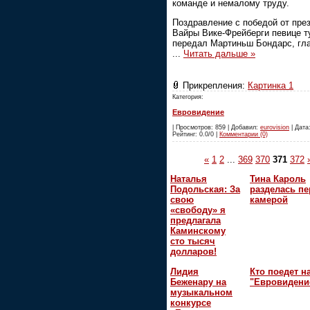
команде и немалому труду.
Поздравление с победой от пре
Вайры Вике-Фрейберги певице т
передал Мартиньш Бондарс, гла
...
Читать дальше »
Прикрепления:
Картинка 1
Категория:
Евровидение
| Просмотров: 859 | Добавил:
eurovision
| Дата:
Рейтинг: 0.0/0 |
Комментарии (0)
«
1
2
...
369
370
371
372
Наталья
Тина Кароль
Подольская: За
разделась пе
свою
камерой
«свободу» я
предлагала
Каминскому
сто тысяч
долларов!
Лидия
Кто поедет н
Беженару на
"Евровидени
музыкальном
конкурсе