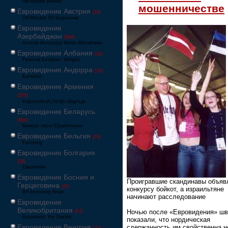
Австралия решает
мошенничестве
Евровидение Австрия
[24]
Ö3-Wecker Ö3 Будильник
Евровидение
Азербайджан
[549]
Avrovijn Avroviziya Mahnı Müsabiqəsi
Евровидение Албания
[32]
Festivali Evropian i Këngës
Евровидение Андорра
[15]
Eurovisió
Евровидение Армения
[228]
Եվրատեսիլ երգի մրցույթ
Евровидение Беларусь
[600]
Конкурс песні Еўрабачанне
Евровидение Бельгия
[24]
Eurosong
Евровидение Болгария
[26]
Евровизия
Евровидение Босния и
Проигравшие скандинавы объяв
Герцеговина
[21]
конкурсу бойкот, а израильтяне
BH Eurosong Show
начинают расследование
Евровидение
Великобритания
Ночью после «Евровидения» ш
[67]
Eurovision: You Decide
показали, что нордическая
Евровидение Венгрия
сдержанность им свойственна н