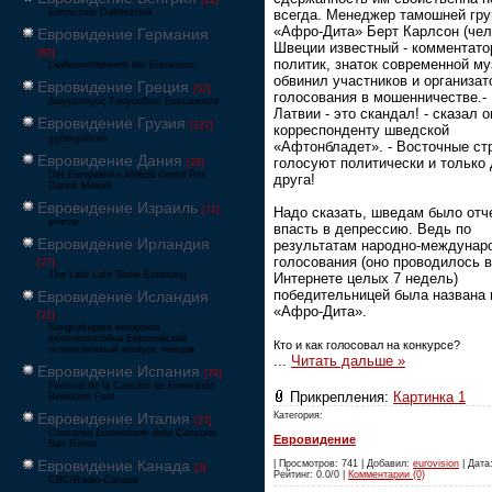
[22]
всегда. Менеджер тамошней гр
Eurovíziós Dalfesztivá
«Афро-Дита» Берт Карлсон (чел
Евровидение Германия
Швеции известный - комментато
[80]
политик, знаток современной му
Liederwettbewerb der Eurovision
обвинил участников и организат
Евровидение Греция
[52]
голосования в мошенничестве.-
Διαγωνισμός Τραγουδιού Ευρώεικονα
Латвии - это скандал! - сказал о
Евровидение Грузия
[122]
корреспонденту шведской
ევროვიზიის
«Афтонбладет». - Восточные ст
Евровидение Дания
голосуют политически и только 
[29]
Det Europæiske Melodi Grand Prix
друга!
Dansk Melodi
Евровидение Израиль
Надо сказать, шведам было отч
[71]
‏אירוויזיון
впасть в депрессию. Ведь по
Евровидение Ирландия
результатам народно-междунар
голосования (оно проводилось в
[27]
The Late Late Show Eurosong
Интернете целых 7 недель)
победительницей была названа
Евровидение Исландия
«Афро-Дита».
[21]
Söngvakeppni evrópskra
sjónvarpsstöðva Европейский
Кто и как голосовал на конкурсе?
телевизионный конкурс певцов
...
Читать дальше »
Евровидение Испания
[79]
Festival de la Canción de Eurovisión
Прикрепления:
Картинка 1
Benidorm Fest
Категория:
Евровидение Италия
[27]
Concorso Eurovisione della Canzone
Евровидение
San Remo
Евровидение Канада
| Просмотров: 741 | Добавил:
eurovision
| Дата:
[3]
Рейтинг: 0.0/0 |
Комментарии (0)
CBC/Radio-Canada