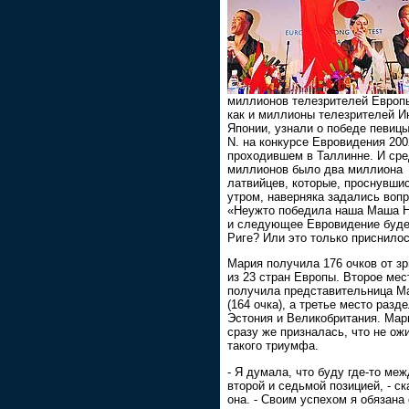
миллионов телезрителей Европы
как и миллионы телезрителей И
Японии, узнали о победе певицы
N. на конкурсе Евровидения 200
проходившем в Таллинне. И сре
миллионов было два миллиона
латвийцев, которые, проснувши
утром, наверняка задались воп
«Неужто победила наша Маша 
и следующее Евровидение буде
Риге? Или это только приснило
Мария получила 176 очков от з
из 23 стран Европы. Второе мес
получила представительница М
(164 очка), а третье место разд
Эстония и Великобритания. Мар
сразу же призналась, что не ож
такого триумфа.
- Я думала, что буду где-то ме
второй и седьмой позицией, - ск
она. - Своим успехом я обязана