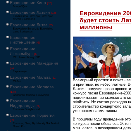
Евровидение Кипр
[52]
Γιουροβίζιον
Евровидение 20
Евровидение Латвия
[125]
Eirodziesma Eirovīzija Eirovīzijas
будет стоить Ла
dziesmu konkurss
Евровидение Литва
миллионы
[65]
Eurovizijoje Eurovizija Eurovizijos
dainų konkursas
Евровидение
Лихтенштейн
[6]
Евровидение
Люксембург
[6]
RTL Luxembourg LSC
Евровидение Македония
[24]
Евровизија
Евровидение Мальта
[51]
Всемирный престиж и почет - в
MESC
и приятные, но небесплатные. В
Евровидение Молдова
Латвия, получив право провести
[134]
конкурс песни Евровидение-200
Concursul Muzical Eurovision
подсчитывает, во сколько это м
Евровидение
обойтись. Не считая расходов н
Нидерланды
строительство концертного зала
[26]
Eurovisie Songfestival
уже пошел на миллионы.
Евровидение Норвегия
В прошлом году проведение это
[39]
конкурса песни обошлось Эстони
Eurosong Sang Ryddesalg Nrk Melodi
Grand Prix
млн. латов, в позапрошлом дат