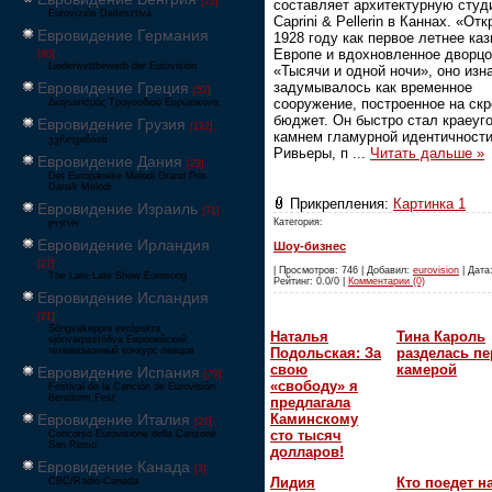
[22]
составляет архитектурную сту
Eurovíziós Dalfesztivá
Caprini & Pellerin в Каннах. «От
Евровидение Германия
1928 году как первое летнее каз
Европе и вдохновленное дворц
[80]
Liederwettbewerb der Eurovision
«Тысячи и одной ночи», оно изн
задумывалось как временное
Евровидение Греция
[52]
сооружение, построенное на ск
Διαγωνισμός Τραγουδιού Ευρώεικονα
бюджет. Он быстро стал краеуг
Евровидение Грузия
[122]
камнем гламурной идентичност
ევროვიზიის
Ривьеры, п
...
Читать дальше »
Евровидение Дания
[29]
Det Europæiske Melodi Grand Prix
Dansk Melodi
Прикрепления:
Картинка 1
Евровидение Израиль
[71]
Категория:
‏אירוויזיון
Евровидение Ирландия
Шоу-бизнес
[27]
| Просмотров: 746 | Добавил:
eurovision
| Дата:
The Late Late Show Eurosong
Рейтинг: 0.0/0 |
Комментарии (0)
Евровидение Исландия
[21]
Söngvakeppni evrópskra
Наталья
Тина Кароль
sjónvarpsstöðva Европейский
Подольская: За
разделась пе
телевизионный конкурс певцов
свою
камерой
Евровидение Испания
[79]
«свободу» я
Festival de la Canción de Eurovisión
Benidorm Fest
предлагала
Каминскому
Евровидение Италия
[27]
сто тысяч
Concorso Eurovisione della Canzone
San Remo
долларов!
Евровидение Канада
[3]
Лидия
Кто поедет н
CBC/Radio-Canada