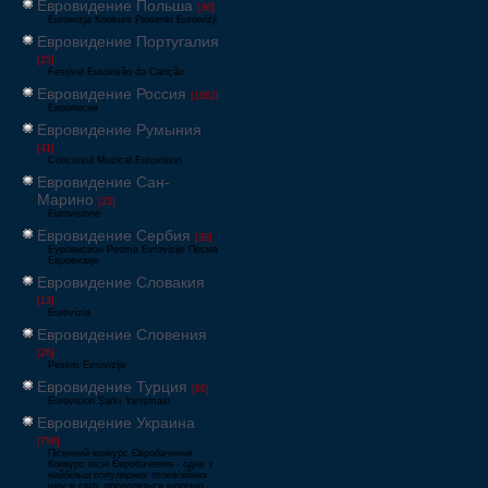
Евровидение Польша
[36]
Eurowizja Konkurs Piosenki Eurowizji
Евровидение Португалия
[25]
Festival Eurovisão da Canção
Евровидение Россия
[1062]
Европесня
Евровидение Румыния
[41]
Concursul Muzical Eurovision
Евровидение Сан-
Марино
[23]
Eurovisione
Евровидение Сербия
[39]
Еуровисион Pesma Evrovizije Песма
Евровизије
Евровидение Словакия
[13]
Eurovízia
Евровидение Словения
[26]
Pesem Evrovizije
Евровидение Турция
[66]
Eurovision Şarkı Yarışması
Евровидение Украина
[796]
Пісенний конкурс Євробачення
Конкурс пісні Євробачення - одне з
найбільш популярних телевізійних
шоу в світі, проводиться щорічно,