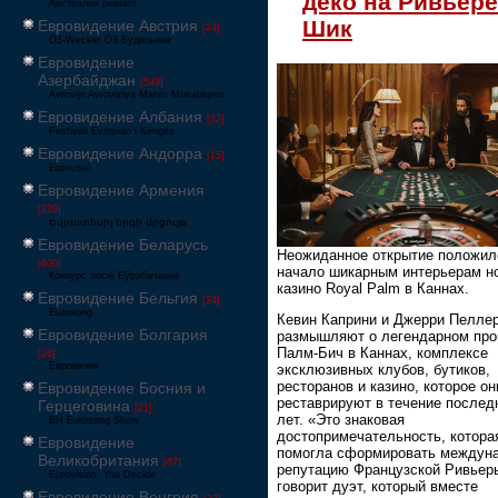
деко на Ривьере
Австралия решает
Шик
Евровидение Австрия
[24]
Ö3-Wecker Ö3 Будильник
Евровидение
Азербайджан
[549]
Avrovijn Avroviziya Mahnı Müsabiqəsi
Евровидение Албания
[32]
Festivali Evropian i Këngës
Евровидение Андорра
[15]
Eurovisió
Евровидение Армения
[228]
Եվրատեսիլ երգի մրցույթ
Евровидение Беларусь
Неожиданное открытие положил
[600]
начало шикарным интерьерам н
Конкурс песні Еўрабачанне
казино Royal Palm в Каннах.
Евровидение Бельгия
[24]
Eurosong
Кевин Каприни и Джерри Пелле
Евровидение Болгария
размышляют о легендарном пр
Палм-Бич в Каннах, комплексе
[26]
Евровизия
эксклюзивных клубов, бутиков,
ресторанов и казино, которое он
Евровидение Босния и
реставрируют в течение послед
Герцеговина
[21]
лет. «Это знаковая
BH Eurosong Show
достопримечательность, котора
Евровидение
помогла сформировать междун
Великобритания
[67]
репутацию Французской Ривьер
Eurovision: You Decide
говорит дуэт, который вместе
Евровидение Венгрия