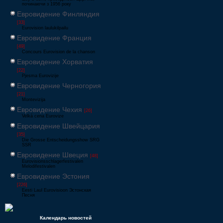
починаючи з 1956 року
Евровидение Финляндия
[33]
Eurovision laulukilpailu
Евровидение Франция
[49]
Concours Eurovision de la chanson
Евровидение Хорватия
[22]
Pjesma Eurovizije
Евровидение Черногория
[21]
Montevizija
Евровидение Чехия
[26]
Velká cena Eurovize
Евровидение Швейцария
[35]
Die Grosse Entscheidungsshow SRG
SSR
Евровидение Швеция
[48]
Eurovisionsschlagerfestivalen
Melodifestivalen
Евровидение Эстония
[226]
Eesti Laul Eurovisioon Эстонская
Песня
Календарь новостей