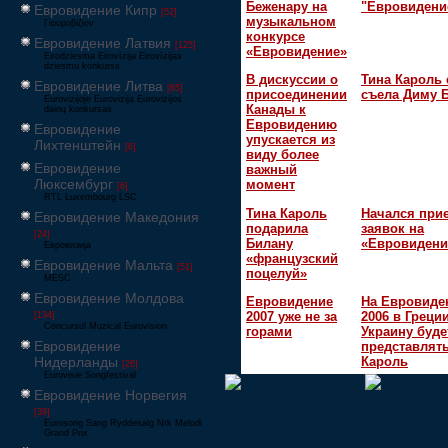
Беженару на
"Евровидени
Евровидение Кипр
[52]
музыкальном
Γιουροβίζιον
конкурсе
Евровидение Латвия
[125]
«Евровидение»
Eirodziesma Eirovīzija Eirovīzijas
dziesmu konkurss
В дискуссии о
Тина Кароль 
Евровидение Литва
[65]
присоединении
съела Диму 
Eurovizijoje Eurovizija Eurovizijos
Канады к
dainų konkursas
Евровидению
Евровидение
упускается из
Лихтенштейн
[6]
виду более
Евровидение
важный
Люксембург
момент
[6]
RTL Luxembourg LSC
Тина Кароль
Начался при
Евровидение Македония
подарила
заявок на
[24]
Билану
«Евровидени
Евровизија
«французский
Евровидение Мальта
[51]
поцелуй»
MESC
Евровидение Молдова
Евровидение
На Евровиде
2007 уже не за
2006 в Греци
[134]
Concursul Muzical Eurovision
горами
Украину буде
Евровидение
представлять
Нидерланды
Кароль
[26]
Eurovisie Songfestival
Евровидение Норвегия
[39]
Eurosong Sang Ryddesalg Nrk Melodi
Grand Prix