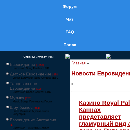
Форум
Чат
FAQ
Поиск
Страны и участники
Главная
»
Евровидение
[1858]
Eurovision Song Contest ESC
Новости Евровиден
Детское Евровидение
[878]
Junior Eurovision Song Contest JESC
Танцевальное
»
Евровидение
[106]
Eurovision Dance Contest EDC
Музыка
[257]
Казино Royal Pa
Music Songs Поп-музыка Песни
Шоу-бизнес
Каннах
[564]
Show Business Музыкальная
индустрия
представляет
Евровидение Австралия
гламурный вид 
[17]
Eurovision – Australia Decides