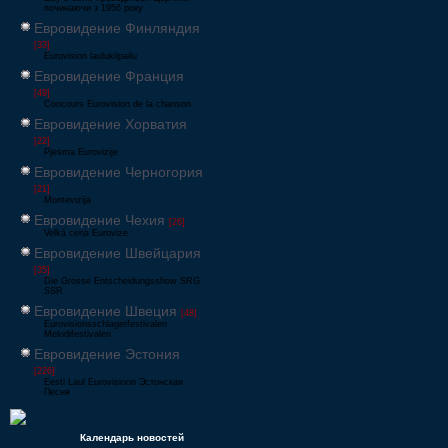
починаючи з 1956 року
Евровидение Финляндия
[33]
Eurovision laulukilpailu
Евровидение Франция
[49]
Concours Eurovision de la chanson
Евровидение Хорватия
[22]
Pjesma Eurovizije
Евровидение Черногория
[21]
Montevizija
Евровидение Чехия
[26]
Velká cena Eurovize
Евровидение Швейцария
[35]
Die Grosse Entscheidungsshow SRG
SSR
Евровидение Швеция
[48]
Eurovisionsschlagerfestivalen
Melodifestivalen
Евровидение Эстония
[226]
Eesti Laul Eurovisioon Эстонская
Песня
Календарь новостей