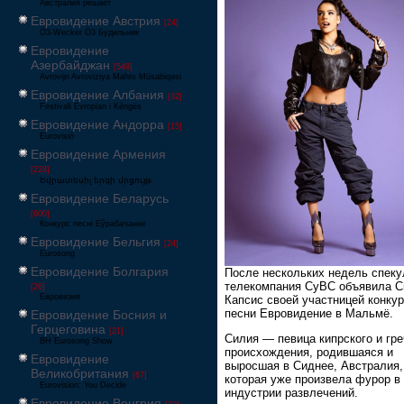
Австралия решает
Евровидение Австрия
[24]
Ö3-Wecker Ö3 Будильник
Евровидение
Азербайджан
[549]
Avrovijn Avroviziya Mahnı Müsabiqəsi
Евровидение Албания
[32]
Festivali Evropian i Këngës
Евровидение Андорра
[15]
Eurovisió
Евровидение Армения
[228]
Եվրատեսիլ երգի մրցույթ
Евровидение Беларусь
[600]
Конкурс песні Еўрабачанне
Евровидение Бельгия
[24]
Eurosong
Евровидение Болгария
После нескольких недель спеку
телекомпания CyBC объявила 
[26]
Евровизия
Капсис своей участницей конку
песни Евровидение в Мальмё.
Евровидение Босния и
Герцеговина
[21]
Силия — певица кипрского и гре
BH Eurosong Show
происхождения, родившаяся и
Евровидение
выросшая в Сиднее, Австралия,
Великобритания
[67]
которая уже произвела фурор в
Eurovision: You Decide
индустрии развлечений.
Евровидение Венгрия