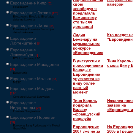
Евровидение Кипр
свою
камерой
[52]
Γιουροβίζιον
«свободу» я
Евровидение Латвия
предлагала
[125]
Eirodziesma Eirovīzija Eirovīzijas
Каминскому
dziesmu konkurss
сто тысяч
Евровидение Литва
долларов!
[65]
Eurovizijoje Eurovizija Eurovizijos
dainų konkursas
Лидия
Кто поедет н
Евровидение
Беженару на
"Евровидени
Лихтенштейн
музыкальном
[6]
конкурсе
Евровидение
«Евровидение»
Люксембург
[6]
RTL Luxembourg LSC
В дискуссии о
Тина Кароль 
Евровидение Македония
присоединении
съела Диму 
Канады к
[24]
Евровизија
Евровидению
Евровидение Мальта
упускается из
[51]
MESC
виду более
важный
Евровидение Молдова
момент
[134]
Concursul Muzical Eurovision
Тина Кароль
Начался при
Евровидение
подарила
заявок на
Нидерланды
[26]
Билану
«Евровидени
Eurovisie Songfestival
«французский
Евровидение Норвегия
поцелуй»
[39]
Eurosong Sang Ryddesalg Nrk Melodi
Евровидение
На Евровиде
Grand Prix
2007 уже не за
2006 в Греци