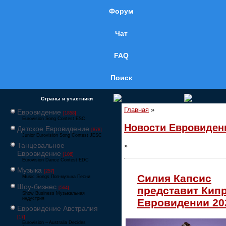
Форум
Чат
FAQ
Поиск
Страны и участники
Главная
»
Евровидение
[1858]
Eurovision Song Contest ESC
Новости Евровиден
Детское Евровидение
[878]
Junior Eurovision Song Contest JESC
Танцевальное
»
Евровидение
[106]
Eurovision Dance Contest EDC
Музыка
[257]
Силия Капсис
Music Songs Поп-музыка Песни
Шоу-бизнес
представит Кипр
[564]
Show Business Музыкальная
индустрия
Евровидении 20
Евровидение Австралия
[17]
Eurovision – Australia Decides