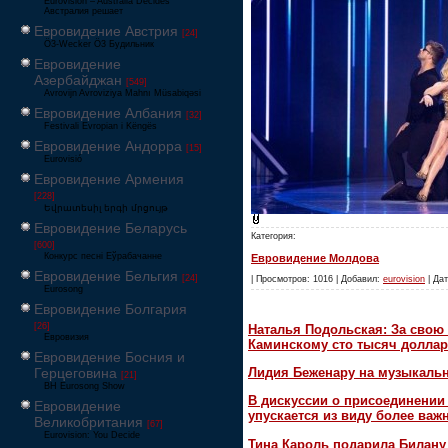
Eurovision – Australia Decides
Австралия решает
Евровидение Австрия
[24]
Ö3-Wecker Ö3 Будильник
Евровидение
Азербайджан
[549]
Avrovijn Avroviziya Mahnı Müsabiqəsi
Евровидение Албания
[32]
Festivali Evropian i Këngës
Евровидение Андорра
[15]
Eurovisió
Евровидение Армения
[228]
Եվրատեսիլ երգի մրցույթ
Евровидение Беларусь
Категория:
[600]
Конкурс песні Еўрабачанне
Евровидение Молдова
Евровидение Бельгия
[24]
| Просмотров: 1016 | Добавил:
eurovision
| Дат
Eurosong
Евровидение Болгария
[26]
Наталья Подольская: За свою 
Евровизия
Каминскому сто тысяч доллар
Евровидение Босния и
Герцеговина
Лидия Беженару на музыкаль
[21]
BH Eurosong Show
В дискуссии о присоединени
Евровидение
упускается из виду более ва
Великобритания
[67]
Eurovision: You Decide
Тина Кароль подарила Билану