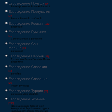
Евровидение Польша
[36]
Eurowizja Konkurs Piosenki Eurowizji
Евровидение Португалия
[25]
Festival Eurovisão da Canção
Евровидение Россия
[1062]
Европесня
Евровидение Румыния
[41]
Concursul Muzical Eurovision
Евровидение Сан-
Марино
[23]
Eurovisione
Евровидение Сербия
[39]
Еуровисион Pesma Evrovizije Песма
Евровизије
Евровидение Словакия
[13]
Eurovízia
Евровидение Словения
[26]
Pesem Evrovizije
Евровидение Турция
[66]
Eurovision Şarkı Yarışması
Евровидение Украина
[796]
Пісенний конкурс Євробачення
Конкурс пісні Євробачення - одне з
найбільш популярних телевізійних