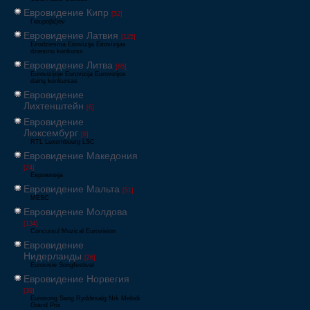
Евровидение Кипр
[52]
Γιουροβίζιον
Евровидение Латвия
[125]
Eirodziesma Eirovīzija Eirovīzijas
dziesmu konkurss
Евровидение Литва
[65]
Eurovizijoje Eurovizija Eurovizijos
dainų konkursas
Евровидение
Лихтенштейн
[6]
Евровидение
Люксембург
[6]
RTL Luxembourg LSC
Евровидение Македония
[24]
Евровизија
Евровидение Мальта
[51]
MESC
Евровидение Молдова
[134]
Concursul Muzical Eurovision
Евровидение
Нидерланды
[26]
Eurovisie Songfestival
Евровидение Норвегия
[39]
Eurosong Sang Ryddesalg Nrk Melodi
Grand Prix