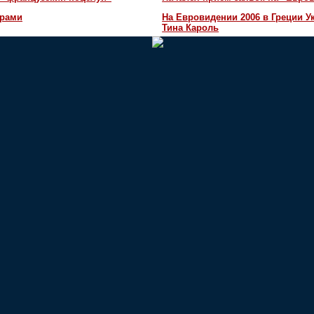
орами
На Евровидении 2006 в Греции У
Тина Кароль