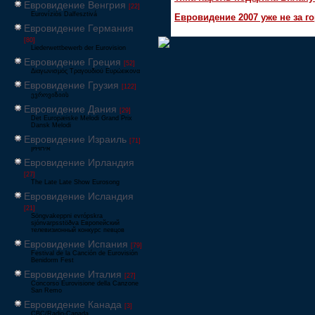
Евровидение Венгрия
[22]
Eurovíziós Dalfesztivá
Евровидение 2007 уже не за г
Евровидение Германия
[80]
Liederwettbewerb der Eurovision
Евровидение Греция
[52]
Διαγωνισμός Τραγουδιού Ευρώεικονα
Евровидение Грузия
[122]
ევროვიზიის
Евровидение Дания
[29]
Det Europæiske Melodi Grand Prix
Dansk Melodi
Евровидение Израиль
[71]
‏אירוויזיון
Евровидение Ирландия
[27]
The Late Late Show Eurosong
Евровидение Исландия
[21]
Söngvakeppni evrópskra
sjónvarpsstöðva Европейский
телевизионный конкурс певцов
Евровидение Испания
[79]
Festival de la Canción de Eurovisión
Benidorm Fest
Евровидение Италия
[27]
Concorso Eurovisione della Canzone
San Remo
Евровидение Канада
[3]
CBC/Radio-Canada