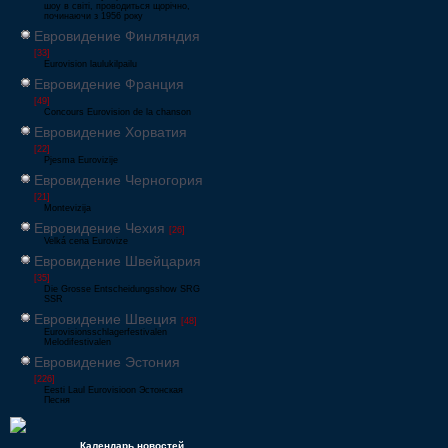
шоу в світі, проводиться щорічно,
починаючи з 1956 року
Евровидение Финляндия
[33]
Eurovision laulukilpailu
Евровидение Франция
[49]
Concours Eurovision de la chanson
Евровидение Хорватия
[22]
Pjesma Eurovizije
Евровидение Черногория
[21]
Montevizija
Евровидение Чехия
[26]
Velká cena Eurovize
Евровидение Швейцария
[35]
Die Grosse Entscheidungsshow SRG
SSR
Евровидение Швеция
[48]
Eurovisionsschlagerfestivalen
Melodifestivalen
Евровидение Эстония
[226]
Eesti Laul Eurovisioon Эстонская
Песня
Календарь новостей