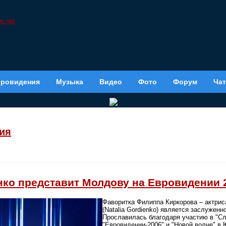
вровидения
Музыка
Видео
Фото
Форум
Чат
ия
нко представит Молдову на Евровидении 
Фаворитка Филиппа Киркорова – актрис
(Natalia Gordienko) является заслужен
Прославилась благодаря участию в "Сл
"Евровидении-2006" и "Новой волне" в