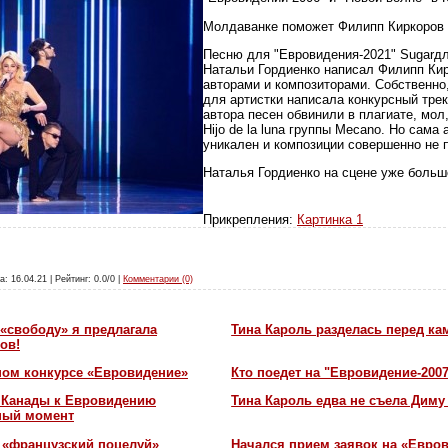
Молдаванке поможет Филипп Киркоров
Песню для "Евровидения-2021" Sugarд
Натальи Гордиенко написал Филипп Кир
авторами и композиторами. Собственно
для артистки написала конкурсный трек 
автора песен обвинили в плагиате, мол
Hijo de la luna группы Mecano. Но сама 
уникален и композиции совершенно не 
Наталья Гордиенко на сцене уже боль
Прикрепления:
Картинка 1
а: 16.04.21 | Рейтинг: 0.0/0 |
Комментарии (0)
«свободу» я предлагала
Тина Кароль разделась перед ка
ов!
ном конкурсе «Евровидение»
Кто поедет на "Евровидение-200
и Канады к Евровидению
Тина Кароль едва не съела Диму
жный момент
 «французский поцелуй»
Начался прием заявок на «Евров