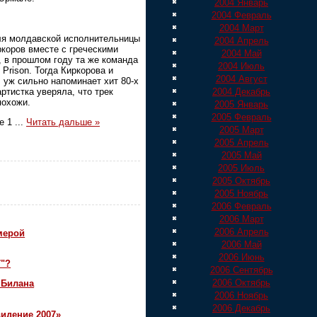
2004 Январь
2004 Февраль
2004 Март
ля молдавской исполнительницы
2004 Апрель
коров вместе с греческими
2004 Май
, в прошлом году та же команда
2004 Июль
Prison. Тогда Киркорова и
2004 Август
, уж сильно напоминает хит 80-х
артистка уверяла, что трек
2004 Декабрь
похожи.
2005 Январь
2005 Февраль
ше 1
...
Читать дальше »
2005 Март
2005 Апрель
2005 Май
2005 Июль
2005 Октябрь
2005 Ноябрь
2006 Февраль
2006 Март
2006 Апрель
мерой
2006 Май
2006 Июнь
7"?
2006 Сентябрь
2006 Октябрь
 Билана
2006 Ноябрь
2006 Декабрь
идение 2007»