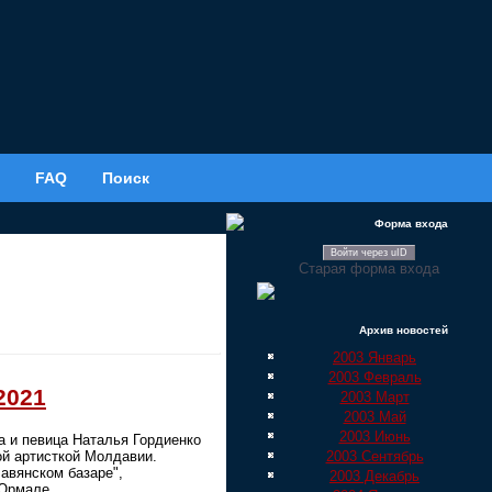
FAQ
Поиск
Форма входа
Войти через uID
Старая форма входа
Архив новостей
2003 Январь
2003 Февраль
2021
2003 Март
2003 Май
2003 Июнь
а и певица Наталья Гордиенко
2003 Сентябрь
ной артисткой Молдавии.
авянском базаре",
2003 Декабрь
 Юрмале.