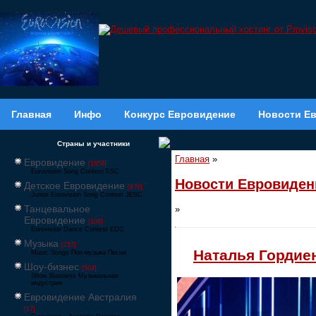
Главная
Инфо
Конкурс Евровидение
Новости Е
Страны и участники
Главная
»
Евровидение
[1858]
Eurovision Song Contest ESC
Новости Евровиден
Детское Евровидение
[878]
Junior Eurovision Song Contest JESC
Танцевальное
»
Евровидение
[106]
Eurovision Dance Contest EDC
Музыка
[257]
Наталья Гордие
Music Songs Поп-музыка Песни
Шоу-бизнес
[564]
Show Business Музыкальная
индустрия
Евровидение Австралия
[17]