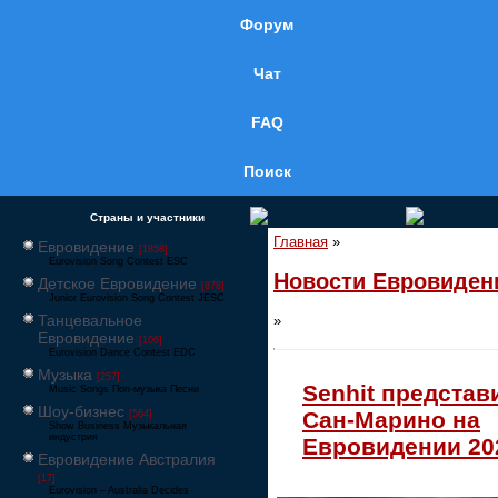
Форум
Чат
FAQ
Поиск
Страны и участники
Главная
»
Евровидение
[1858]
Eurovision Song Contest ESC
Новости Евровиден
Детское Евровидение
[878]
Junior Eurovision Song Contest JESC
Танцевальное
»
Евровидение
[106]
Eurovision Dance Contest EDC
Музыка
[257]
Senhit представ
Music Songs Поп-музыка Песни
Шоу-бизнес
Сан-Марино на
[564]
Show Business Музыкальная
индустрия
Евровидении 20
Евровидение Австралия
[17]
Eurovision – Australia Decides