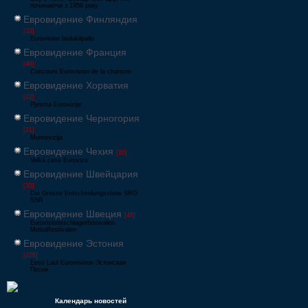
починаючи з 1956 року
Евровидение Финляндия
[33]
Eurovision laulukilpailu
Евровидение Франция
[49]
Concours Eurovision de la chanson
Евровидение Хорватия
[22]
Pjesma Eurovizije
Евровидение Черногория
[21]
Montevizija
Евровидение Чехия
[26]
Velká cena Eurovize
Евровидение Швейцария
[35]
Die Grosse Entscheidungsshow SRG
SSR
Евровидение Швеция
[48]
Eurovisionsschlagerfestivalen
Melodifestivalen
Евровидение Эстония
[226]
Eesti Laul Eurovisioon Эстонская
Песня
Календарь новостей