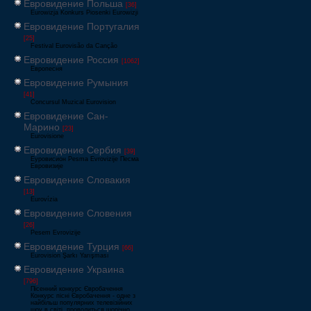
Евровидение Польша
[36]
Eurowizja Konkurs Piosenki Eurowizji
Евровидение Португалия
[25]
Festival Eurovisão da Canção
Евровидение Россия
[1062]
Европесня
Евровидение Румыния
[41]
Concursul Muzical Eurovision
Евровидение Сан-
Марино
[23]
Eurovisione
Евровидение Сербия
[39]
Еуровисион Pesma Evrovizije Песма
Евровизије
Евровидение Словакия
[13]
Eurovízia
Евровидение Словения
[26]
Pesem Evrovizije
Евровидение Турция
[66]
Eurovision Şarkı Yarışması
Евровидение Украина
[796]
Пісенний конкурс Євробачення
Конкурс пісні Євробачення - одне з
найбільш популярних телевізійних
шоу в світі, проводиться щорічно,