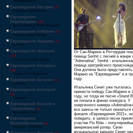
Австралия решает
Евровидение Австрия
[24]
Ö3-Wecker Ö3 Будильник
Евровидение
Азербайджан
[549]
Avrovijn Avroviziya Mahnı Müsabiqəsi
Евровидение Албания
[32]
Festivali Evropian i Këngës
Евровидение Андорра
[15]
Eurovisió
Евровидение Армения
От Сан-Марино в Роттердам пое
певица Senhit с песней в жанре 
[228]
Եվրատեսիլ երգի մրցույթ
"Adrenalina". Senhit - итальянска
Евровидение Беларусь
певица эритрейского происхожд
Она должна была представлять
[600]
Марино на "Евровидении" и в п
Конкурс песні Еўрабачанне
году.
Евровидение Бельгия
[24]
Eurosong
Итальянка Сенит уже пыталась
Евровидение Болгария
принести победу Сан-Марино в 
[26]
году, но тогда ее песня «Stand 
Евровизия
не попала в финал конкурса. У
Евровидение Босния и
энергичного номера «Adrenalina»
Герцеговина
все шансы не только оказаться 
[21]
BH Eurosong Show
финале «Евровидения 2021», но
Евровидение
победить: в записи песни приня
участие Flo Rida – популярнейш
Великобритания
[67]
американский рэпер. Свою
Eurovision: You Decide
музыкальную карьеру Сенит на
Евровидение Венгрия