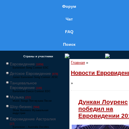
Форум
Чат
FAQ
Поиск
Страны и участники
Главная
»
Евровидение
[1858]
Eurovision Song Contest ESC
Новости Евровиден
Детское Евровидение
[878]
Junior Eurovision Song Contest JESC
Танцевальное
»
Евровидение
[106]
Eurovision Dance Contest EDC
Музыка
[257]
Дункан Лоуренс
Music Songs Поп-музыка Песни
Шоу-бизнес
победил на
[564]
Show Business Музыкальная
индустрия
Евровидении 20
Евровидение Австралия
[17]
Eurovision – Australia Decides