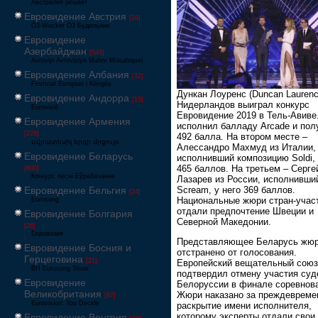
Австралия решает
Евровидение Австрия
[24]
Ö3-Wecker Ö3 Будильник
Евровидение
Азербайджан
[549]
Avrovijn Avroviziya Mahnı Müsabiqəsi
Евровидение Албания
[32]
Festivali Evropian i Këngës
Дункан Лоуренс (Duncan Laurenc
Евровидение Андорра
[15]
Нидерландов выиграл конкурс
Eurovisió
Евровидение 2019 в Тель-Авиве
Евровидение Армения
исполнил балладу Аrcade и пол
[228]
492 балла. На втором месте –
Եվրատեսիլ երգի մրցույթ
Алессандро Махмуд из Италии,
Евровидение Беларусь
исполнивший композицию Soldi, 
465 баллов. На третьем – Серге
[600]
Конкурс песні Еўрабачанне
Лазарев из России, исполнивши
Scream, у него 369 баллов.
Евровидение Бельгия
[24]
Национальные жюри стран-учас
Eurosong
отдали предпочтение Швеции и
Евровидение Болгария
Северной Македонии.
[26]
Евровизия
Представляющее Беларусь жюр
Евровидение Босния и
отстранено от голосования.
Герцеговина
[21]
Европейский вещательный союз
BH Eurosong Show
подтвердил отмену участия суд
Евровидение
Белоруссии в финале соревнов
Великобритания
Жюри наказано за преждевреме
[67]
Eurovision: You Decide
раскрытие имени исполнителя,
которому эксперты отдали свои
Евровидение Венгрия