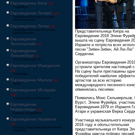
Евровидение Кипр
[52]
Γιουροβίζιον
Евровидение Латвия
[125]
Eirodziesma Eirovīzija Eirovīzijas
dziesmu konkurss
Евровидение Литва
[65]
Eurovizijoje Eurovizija Eurovizijos
Представительница Кипра на
dainų konkursas
Евровидении 2018 Элени Фурей
Евровидение
вышла на сцену Евровидения 20
Лихтенштейн
Израиле и потрясла всех испол
[6]
песни "Зибен-Зибен, Ай Лю-Лю"
Евровидение
Сердючки.
Люксембург
[6]
RTL Luxembourg LSC
Организаторы Евровидения-201
Евровидение Македония
устроили зрителям настоящий с
[24]
На сцену были приглашены одни
Евровизија
победителей наиболее эффект
Евровидение Мальта
артистов за всю историю
[51]
MESC
международного песенного конк
обменялись песнями.
Евровидение Молдова
[134]
Появились Монс Сельмерльов, 
Concursul Muzical Eurovision
Вурст, Элени Фурейра, участни
Евровидение
Евровидения-1979 от Израиля Г
Нидерланды
[26]
Атари и украинская Верка Серд
Eurovisie Songfestival
Евровидение Норвегия
Участница музыкального конкур
2018 году и обольстительная
[39]
Eurosong Sang Ryddesalg Nrk Melodi
представительница от Кипра Эл
Grand Prix
Фурейра зажгла публику песней 