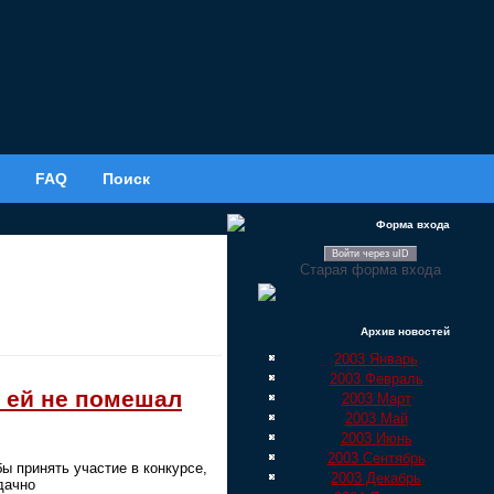
FAQ
Поиск
Форма входа
Войти через uID
Старая форма входа
Архив новостей
2003 Январь
2003 Февраль
у ей не помешал
2003 Март
2003 Май
2003 Июнь
2003 Сентябрь
ы принять участие в конкурсе,
2003 Декабрь
дачно