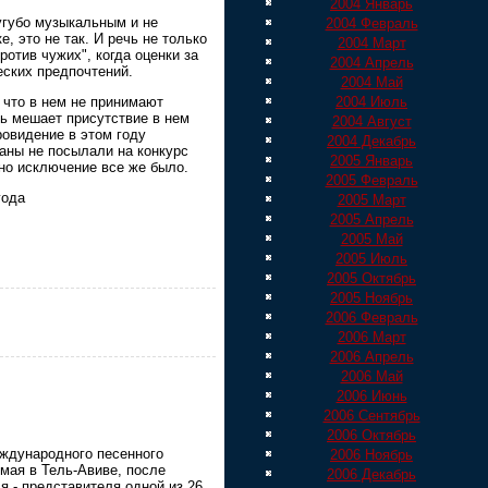
2004 Январь
угубо музыкальным и не
2004 Февраль
, это не так. И речь не только
2004 Март
ротив чужих", когда оценки за
2004 Апрель
ских предпочтений.
2004 Май
 что в нем не принимают
2004 Июль
нь мешает присутствие в нем
2004 Август
ровидение в этом году
2004 Декабрь
раны не посылали на конкурс
2005 Январь
дно исключение все же было.
2005 Февраль
года
2005 Март
2005 Апрель
2005 Май
2005 Июль
2005 Октябрь
2005 Ноябрь
2006 Февраль
2006 Март
2006 Апрель
2006 Май
2006 Июнь
2006 Сентябрь
2006 Октябрь
ждународного песенного
2006 Ноябрь
мая в Тель-Авиве, после
2006 Декабрь
я - представителя одной из 26