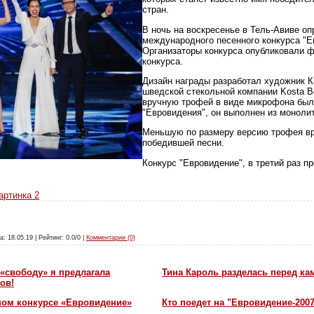
стран.
В ночь на воскресенье в Тель-Авиве о
международного песенного конкурса "Е
Организаторы конкурса опубликовали 
конкурса.
Дизайн награды разработал художник К
шведской стекольной компании Kosta B
вручную трофей в виде микрофона был
"Евровидения", он выполнен из монолит
Меньшую по размеру версию трофея вр
победившей песни.
Конкурс "Евровидение", в третий раз 
артинка 2
а: 18.05.19 | Рейтинг: 0.0/0 |
Комментарии (0)
«свободу» я предлагала
Тина Кароль разделась перед ка
ов!
ном конкурсе «Евровидение»
Кто поедет на "Евровидение-200