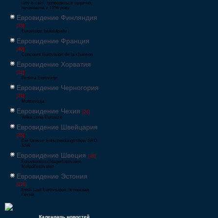
шоу в світі, проводиться щорічно,
починаючи з 1956 року
Евровидение Финляндия
[33]
Eurovision laulukilpailu
Евровидение Франция
[49]
Concours Eurovision de la chanson
Евровидение Хорватия
[22]
Pjesma Eurovizije
Евровидение Черногория
[21]
Montevizija
Евровидение Чехия
[26]
Velká cena Eurovize
Евровидение Швейцария
[35]
Die Grosse Entscheidungsshow SRG
SSR
Евровидение Швеция
[48]
Eurovisionsschlagerfestivalen
Melodifestivalen
Евровидение Эстония
[226]
Eesti Laul Eurovisioon Эстонская
Песня
Календарь новостей