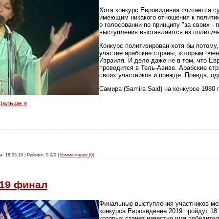
Хотя конкурс Евровидения считается с
имеющим никакого отношения к политике
о голосовании по принципу "за своих - п
выступления выставляются из политиче
Конкурс политизирован хотя бы потому,
участие арабские страны, которым оче
Израиля. И дело даже не в том, что Ев
проводится в Тель-Авиве. Арабские ст
своих участников и прежде. Правда, о
Самира (Samira Said) на конкурсе 1980 
дальше »
а: 18.05.19 | Рейтинг: 0.0/0 |
Комментарии (0)
19 финал
Финальные выступления участников ме
конкурса Евровидение 2019 пройдут 18 
которых станет известно имя победител