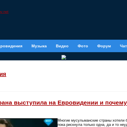
вровидения
Музыка
Видео
Фото
Форум
Чат
ия
трана выступила на Евровидении и почем
Многие мусульманские страны хотели б
пока рискнула только одна, да и то неу