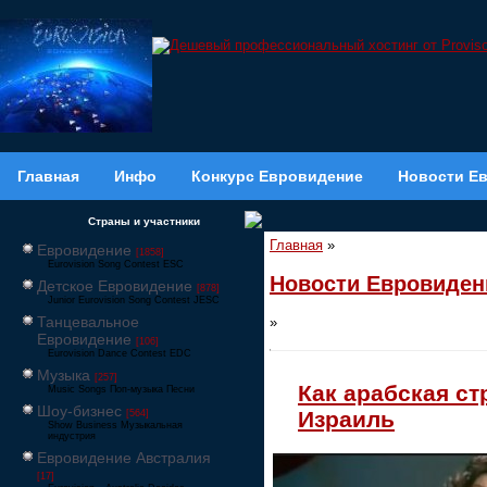
Главная
Инфо
Конкурс Евровидение
Новости Е
Страны и участники
Главная
»
Евровидение
[1858]
Eurovision Song Contest ESC
Новости Евровиден
Детское Евровидение
[878]
Junior Eurovision Song Contest JESC
Танцевальное
»
Евровидение
[106]
Eurovision Dance Contest EDC
Музыка
[257]
Как арабская с
Music Songs Поп-музыка Песни
Шоу-бизнес
Израиль
[564]
Show Business Музыкальная
индустрия
Евровидение Австралия
[17]