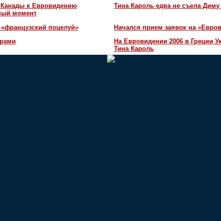
и Канады к Евровидению
Тина Кароль едва не съела Диму
жный момент
 «французский поцелуй»
Начался прием заявок на «Евров
орами
На Евровидении 2006 в Греции У
Тина Кароль