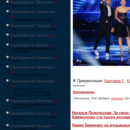
Евровидение Венгрия
[22]
Eurovíziós Dalfesztivá
Евровидение Германия
[80]
Liederwettbewerb der Eurovision
Евровидение Греция
[52]
Διαγωνισμός Τραγουδιού Ευρώεικονα
Евровидение Грузия
[122]
ევროვიზიის
Евровидение Дания
[29]
Det Europæiske Melodi Grand Prix
Dansk Melodi
Евровидение Израиль
[71]
‏אירוויזיון
Евровидение Ирландия
[27]
The Late Late Show Eurosong
Прикрепления:
Картинка 1
·
К
Евровидение Исландия
Категория:
[21]
Söngvakeppni evrópskra
Евровидение
sjónvarpsstöðva Европейский
телевизионный конкурс певцов
| Просмотров: 2104 | Добавил:
eurovision
| Дат
Евровидение Испания
[79]
Festival de la Canción de Eurovisión
Benidorm Fest
Наталья Подольская: За свою 
Евровидение Италия
[27]
Каминскому сто тысяч доллар
Concorso Eurovisione della Canzone
San Remo
Лидия Беженару на музыкаль
Евровидение Канада
[3]
CBC/Radio-Canada