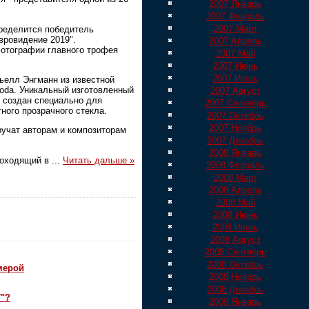
2007 Январь
2007 Февраль
2007 Март
пределится победитель
вровидение 2019".
2007 Апрель
фотографии главного трофея
2007 Май
2007 Июнь
2007 Июль
ьелл Энгманн из известной
oda. Уникальный изготовленный
2007 Август
 создан специально для
2007 Сентябрь
ного прозрачного стекла.
2007 Октябрь
2007 Ноябрь
учат авторам и композиторам
2007 Декабрь
2008 Январь
проходящий в
...
Читать дальше »
2008 Февраль
2008 Март
2008 Апрель
2008 Май
2008 Июнь
2008 Июль
2008 Август
2008 Сентябрь
2008 Октябрь
мерой
2008 Ноябрь
2008 Декабрь
7"?
2009 Январь