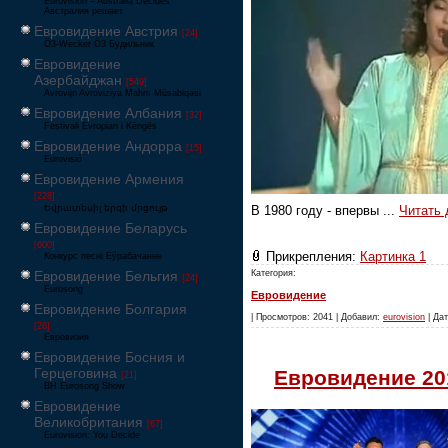
Eurovision – Australia Decides
Австралия решает
Евровидение Австрия
[24]
Ö3-Wecker Ö3 Будильник
Евровидение
Азербайджан
[549]
Avrovijn Avroviziya Mahnı Müsabiqəsi
Евровидение Албания
[32]
Festivali Evropian i Këngës
Евровидение Андорра
[15]
Eurovisió
Евровидение Армения
[228]
В 1980 году - впервы
...
Читать 
Եվրատեսիլ երգի մրցույթ
Евровидение Беларусь
[600]
Прикрепления:
Картинка 1
Конкурс песні Еўрабачанне
Категория:
Евровидение Бельгия
[24]
Eurosong
Евровидение
Евровидение Болгария
| Просмотров: 2041 | Добавил:
eurovision
| Дат
[26]
Евровизия
Евровидение Босния и
Герцеговина
Евровидение 20
[21]
BH Eurosong Show
Евровидение
Великобритания
[67]
Eurovision: You Decide