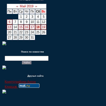
«
Май 2019
»
Пн
Вт
Ср
Чт
Пт
Сб
Вс
1
2
3
4
5
6
7
8
9
10
11
12
13
14
15
16
17
18
19
20
21
22
23
24
25
26
27
28
29
30
31
Поиск по новостям
Друзья сайта
Криптотрейдер Антон
Клевцов.