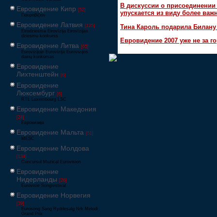
В дискуссии о присоединени
Евровидение Кипр
[52]
упускается из виду более ва
Γιουροβίζιον
Евровидение Латвия
Тина Кароль подарила Билану
[125]
Eirodziesma Eirovīzija Eirovīzijas
dziesmu konkurss
Евровидение 2007 уже не за г
Евровидение Литва
[65]
Eurovizijoje Eurovizija Eurovizijos
dainų konkursas
Евровидение
Лихтенштейн
[6]
Евровидение
Люксембург
[6]
RTL Luxembourg LSC
Евровидение Македония
[24]
Евровизија
Евровидение Мальта
[51]
MESC
Евровидение Молдова
[134]
Concursul Muzical Eurovision
Евровидение
Нидерланды
[26]
Eurovisie Songfestival
Евровидение Норвегия
[39]
Eurosong Sang Ryddesalg Nrk Melodi
Grand Prix