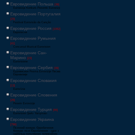
Евровидение Польша
[36]
Eurowizja Konkurs Piosenki Eurowizji
Евровидение Португалия
[25]
Festival Eurovisão da Canção
Евровидение Россия
[1062]
Европесня
Евровидение Румыния
[41]
Concursul Muzical Eurovision
Евровидение Сан-
Марино
[23]
Eurovisione
Евровидение Сербия
[39]
Еуровисион Pesma Evrovizije Песма
Евровизије
Евровидение Словакия
[13]
Eurovízia
Евровидение Словения
[26]
Pesem Evrovizije
Евровидение Турция
[66]
Eurovision Şarkı Yarışması
Евровидение Украина
[796]
Пісенний конкурс Євробачення
Конкурс пісні Євробачення - одне з
найбільш популярних телевізійних