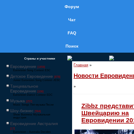
Форум
Чат
FAQ
Поиск
Страны и участники
Главная
»
Евровидение
[1858]
Eurovision Song Contest ESC
Новости Евровиден
Детское Евровидение
[878]
Junior Eurovision Song Contest JESC
Танцевальное
»
Евровидение
[106]
Eurovision Dance Contest EDC
Музыка
[257]
Zibbz представи
Music Songs Поп-музыка Песни
Шоу-бизнес
Швейцарию на
[564]
Show Business Музыкальная
индустрия
Евровидении 20
Евровидение Австралия
[17]
Eurovision – Australia Decides