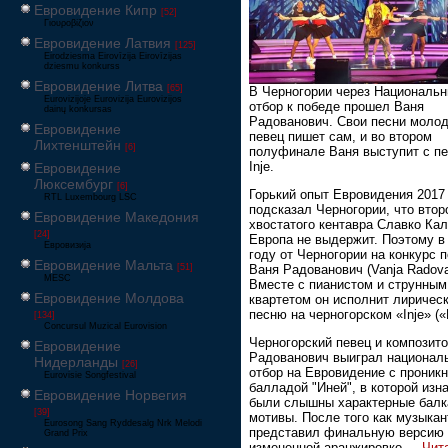
Евровидение Кипр
[52]
Γιουροβίζιον
Евровидение Латвия
[125]
Eirodziesma Eirovīzija Eirovīzijas
dziesmu konkurss
Евровидение Литва
[65]
В Черногории через Националь
Eurovizijoje Eurovizija Eurovizijos
отбор к победе прошел Ваня
dainų konkursas
Радованович. Свои песни моло
Евровидение
певец пишет сам, и во втором
Лихтенштейн
[6]
полуфинале Ваня выступит с п
Inje.
Евровидение
Люксембург
[6]
Горький опыт Евровидения 2017
RTL Luxembourg LSC
подсказал Черногории, что втор
Евровидение Македония
хвостатого кентавра Славко Ка
[24]
Европа не выдержит. Поэтому в
Евровизија
году от Черногории на конкурс 
Евровидение Мальта
[51]
Ваня Радованович (Vanja Radova
MESC
Вместе с пианистом и струнным
Евровидение Молдова
квартетом он исполнит лиричес
песню на черногорском «Inje» («
[134]
Concursul Muzical Eurovision
Черногорский певец и композит
Евровидение
Радованович выиграл национал
Нидерланды
[26]
отбор на Евровидение с проник
Eurovisie Songfestival
балладой "Иней", в которой изн
Евровидение Норвегия
были слышны характерные балк
[39]
мотивы. После того как музыкан
Eurosong Sang Ryddesalg Nrk Melodi
представил финальную версию 
Grand Prix
измененной аранжировко
...
Чит