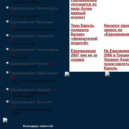
починаючи з 1956 року
упускается из
Евровидение Финляндия
виду более
важный
[33]
Eurovision laulukilpailu
момент
Евровидение Франция
Тина Кароль
Начался при
[49]
подарила
заявок на
Concours Eurovision de la chanson
Билану
«Евровидени
Евровидение Хорватия
«французский
[22]
поцелуй»
Pjesma Eurovizije
Евровидение Черногория
Евровидение
На Евровиде
[21]
2007 уже не за
2006 в Греци
Montevizija
горами
Украину буде
Евровидение Чехия
представлять
[26]
Velká cena Eurovize
Кароль
Евровидение Швейцария
[35]
Die Grosse Entscheidungsshow SRG
SSR
Евровидение Швеция
[48]
Eurovisionsschlagerfestivalen
Melodifestivalen
Евровидение Эстония
[226]
Eesti Laul Eurovisioon Эстонская
Песня
Календарь новостей