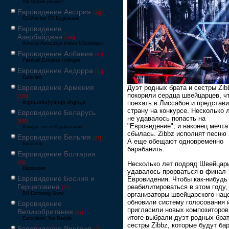
Австралия решает
Евровидение Австрия
[24]
Ö3-Wecker Ö3 Будильник
Евровидение
Азербайджан
[549]
Avrovijn Avroviziya Mahnı Müsabiqəsi
Евровидение Албания
[32]
Festivali Evropian i Këngës
Евровидение Андорра
[15]
Eurovisió
Евровидение Армения
Дуэт родных брата и сестры Zib
покорили сердца швейцарцев, ч
[228]
поехать в Лиссабон и представ
Եվրատեսիլ երգի մրցույթ
страну на конкурсе. Несколько 
Евровидение Беларусь
не удавалось попасть на
[600]
"Евровидение", и наконец мечта
Конкурс песні Еўрабачанне
сбылась. Zibbz исполнят песню 
Евровидение Бельгия
[24]
А еще обещают одновременно
Eurosong
барабанить.
Евровидение Болгария
Несколько лет подряд Швейцар
[26]
Евровизия
удавалось прорваться в финал
Евровидение Босния и
Евровидения. Чтобы как-нибудь
Герцеговина
реабилитироваться в этом году,
[21]
организаторы швейцарского нац
BH Eurosong Show
обновили систему голосования 
Евровидение
пригласили новых композиторов
Великобритания
[67]
итоге выбрали дуэт родных брат
Eurovision: You Decide
сестры Zibbz, которые будут ба
Евровидение Венгрия