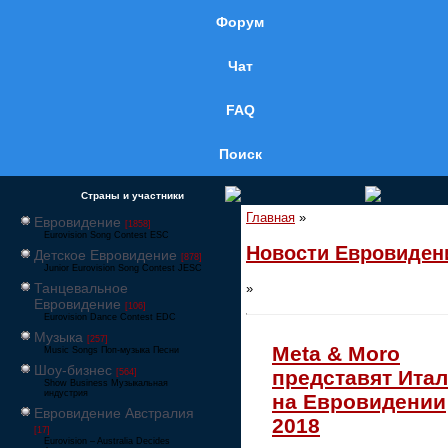
Форум
Чат
FAQ
Поиск
Страны и участники
Главная
»
Евровидение
[1858]
Eurovision Song Contest ESC
Новости Евровиден
Детское Евровидение
[878]
Junior Eurovision Song Contest JESC
Танцевальное
»
Евровидение
[106]
Eurovision Dance Contest EDC
Музыка
[257]
Meta & Moro
Music Songs Поп-музыка Песни
Шоу-бизнес
представят Ита
[564]
Show Business Музыкальная
индустрия
на Евровидении
Евровидение Австралия
2018
[17]
Eurovision – Australia Decides