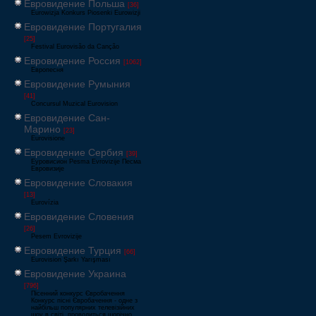
Евровидение Польша
[36]
Eurowizja Konkurs Piosenki Eurowizji
Евровидение Португалия
[25]
Festival Eurovisão da Canção
Евровидение Россия
[1062]
Европесня
Евровидение Румыния
[41]
Concursul Muzical Eurovision
Евровидение Сан-
Марино
[23]
Eurovisione
Евровидение Сербия
[39]
Еуровисион Pesma Evrovizije Песма
Евровизије
Евровидение Словакия
[13]
Eurovízia
Евровидение Словения
[26]
Pesem Evrovizije
Евровидение Турция
[66]
Eurovision Şarkı Yarışması
Евровидение Украина
[796]
Пісенний конкурс Євробачення
Конкурс пісні Євробачення - одне з
найбільш популярних телевізійних
шоу в світі, проводиться щорічно,