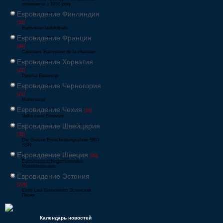
починаючи з 1956 року
Евровидение Финляндия
[33]
Eurovision laulukilpailu
Евровидение Франция
[49]
Concours Eurovision de la chanson
Евровидение Хорватия
[22]
Pjesma Eurovizije
Евровидение Черногория
[21]
Montevizija
Евровидение Чехия
[26]
Velká cena Eurovize
Евровидение Швейцария
[35]
Die Grosse Entscheidungsshow SRG
SSR
Евровидение Швеция
[48]
Eurovisionsschlagerfestivalen
Melodifestivalen
Евровидение Эстония
[226]
Eesti Laul Eurovisioon Эстонская
Песня
Календарь новостей