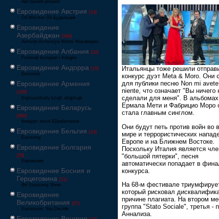
Австралия решает
Евровидение Австрия
[24]
Ö3-Wecker Ö3 Будильник
Евровидение
Азербайджан
[549]
Avrovijn Avroviziya Mahnı Müsabiqəsi
Евровидение Албания
[32]
Festivali Evropian i Këngës
Евровидение Андорра
Итальянцы тоже решили отправи
[15]
Eurovisió
конкурс дуэт Meta & Moro. Они 
Евровидение Армения
для публики песню Non mi avete 
niente, что означает "Вы ничего 
[228]
сделали для меня". В альбомах
Եվրատեսիլ երգի մրցույթ
Ермала Мети и Фабрицио Моро 
Евровидение Беларусь
стала главным синглом.
[600]
Конкурс песні Еўрабачанне
Они будут петь против войн во 
Евровидение Бельгия
[24]
мире и террористических напад
Eurosong
Европе и на Ближнем Востоке.
Евровидение Болгария
Поскольку Италия является чл
"большой пятерки", песня
[26]
Евровизия
автоматически попадает в фина
Евровидение Босния и
конкурса.
Герцеговина
[21]
На 68-м фестивале триумфирует
BH Eurosong Show
который рисковал дисквалифика
Евровидение
причине плагиата. На втором ме
Великобритания
[67]
группа "Stato Sociale", третья - 
Eurovision: You Decide
Аннализа.
Евровидение Венгрия