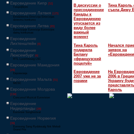
Евровидение Кипр
[52]
В дискуссии о
Тина Кароль 
Γιουροβίζιον
присоединении
съела Диму 
Евровидение Латвия
[125]
Канады к
Eirodziesma Eirovīzija Eirovīzijas
Евровидению
dziesmu konkurss
упускается из
Евровидение Литва
[65]
виду более
Eurovizijoje Eurovizija Eurovizijos
важный
dainų konkursas
момент
Евровидение
Лихтенштейн
[6]
Тина Кароль
Начался при
подарила
заявок на
Евровидение
Билану
«Евровидени
Люксембург
[6]
«французский
RTL Luxembourg LSC
поцелуй»
Евровидение Македония
[24]
Евровидение
На Евровиде
Евровизија
2007 уже не за
2006 в Греци
Евровидение Мальта
[51]
горами
Украину буде
MESC
представлять
Евровидение Молдова
Кароль
[134]
Concursul Muzical Eurovision
Евровидение
Нидерланды
[26]
Eurovisie Songfestival
Евровидение Норвегия
[39]
Eurosong Sang Ryddesalg Nrk Melodi
Grand Prix