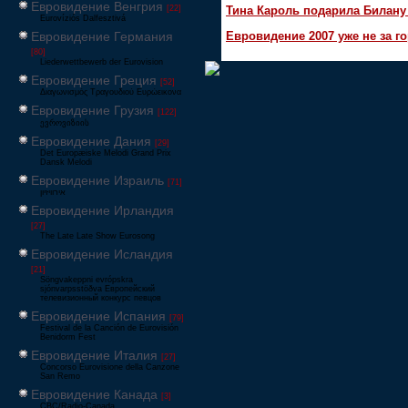
Евровидение Венгрия
Тина Кароль подарила Билану
[22]
Eurovíziós Dalfesztivá
Евровидение Германия
Евровидение 2007 уже не за г
[80]
Liederwettbewerb der Eurovision
Евровидение Греция
[52]
Διαγωνισμός Τραγουδιού Ευρώεικονα
Евровидение Грузия
[122]
ევროვიზიის
Евровидение Дания
[29]
Det Europæiske Melodi Grand Prix
Dansk Melodi
Евровидение Израиль
[71]
‏אירוויזיון
Евровидение Ирландия
[27]
The Late Late Show Eurosong
Евровидение Исландия
[21]
Söngvakeppni evrópskra
sjónvarpsstöðva Европейский
телевизионный конкурс певцов
Евровидение Испания
[79]
Festival de la Canción de Eurovisión
Benidorm Fest
Евровидение Италия
[27]
Concorso Eurovisione della Canzone
San Remo
Евровидение Канада
[3]
CBC/Radio-Canada