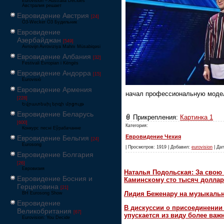
Eurovision – Australia Decides
Австралия решает
Евровидение Австрия
[24]
Ö3-Wecker Ö3 Будильник
Евровидение
Азербайджан
[549]
Avrovijn Avroviziya Mahnı Müsabiqəsi
Евровидение Албания
[32]
Festivali Evropian i Këngës
Евровидение Андорра
[15]
Eurovisió
Евровидение Армения
начал профессиональную модел
[228]
Եվրատեսիլ երգի մրցույթ
Евровидение Беларусь
Прикрепления:
Картинка 1
[600]
Категория:
Конкурс песні Еўрабачанне
Евровидение Чехия
Евровидение Бельгия
[24]
Eurosong
| Просмотров: 1919 | Добавил:
eurovision
| Дат
Евровидение Болгария
[26]
Евровизия
Наталья Подольская: За свою 
Евровидение Босния и
Каминскому сто тысяч доллар
Герцеговина
[21]
Лидия Беженару на музыкаль
BH Eurosong Show
Евровидение
В дискуссии о присоединени
Великобритания
[67]
упускается из виду более ва
Eurovision: You Decide