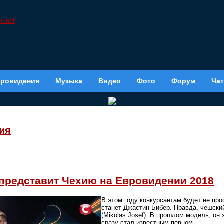
вровидения
Музыка
Видео
Фото
Форум
Чат
ия
представит Чехию на Евровидении 2018
В этом году конкурсантам будет не про
станет Джастин Бибер. Правда, чешски
(Mikolas Josef). В прошлом модель, он 
сразу стал известным певцом.