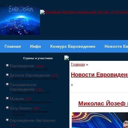
Главная
Инфо
Конкурс Евровидение
Новости Е
Страны и участники
Главная
»
Евровидение
[1858]
Eurovision Song Contest ESC
Новости Евровиден
Детское Евровидение
[878]
Junior Eurovision Song Contest JESC
Танцевальное
»
Евровидение
[106]
Eurovision Dance Contest EDC
Музыка
[257]
Миколас Йозеф 
Music Songs Поп-музыка Песни
Шоу-бизнес
[564]
Show Business Музыкальная
индустрия
Евровидение Австралия
[17]