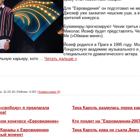
Для "Евровидения" он подготовил не ме
Джозеф уже захватил чешские уши, а в
зрителей конкурса.
Букмекеры прогнозируют Чехии третье 
Миколас Йозеф будет представлять Чехи
Me («Обмани меня»).
Йозеф родился в Праге в 1995 году. М
Лондонскую академию музыкального и 
специальности драматического актера.
ьную карьеру, кото
...
Читать дальше »
а: 31.03.18 | Рейтинг: 0.0/0 |
Комментарии (0)
«свободу» я предлагала
Тина Кароль разделась перед ка
ов!
ном конкурсе «Евровидение»
Кто поедет на "Евровидение-200
и Канады к Евровидению
Тина Кароль едва не съела Диму
жный момент