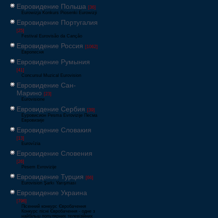
Евровидение Польша
[36]
Eurowizja Konkurs Piosenki Eurowizji
Евровидение Португалия
[25]
Festival Eurovisão da Canção
Евровидение Россия
[1062]
Европесня
Евровидение Румыния
[41]
Concursul Muzical Eurovision
Евровидение Сан-
Марино
[23]
Eurovisione
Евровидение Сербия
[39]
Еуровисион Pesma Evrovizije Песма
Евровизије
Евровидение Словакия
[13]
Eurovízia
Евровидение Словения
[26]
Pesem Evrovizije
Евровидение Турция
[66]
Eurovision Şarkı Yarışması
Евровидение Украина
[796]
Пісенний конкурс Євробачення
Конкурс пісні Євробачення - одне з
найбільш популярних телевізійних