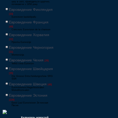
шоу в світі, проводиться щорічно,
починаючи з 1956 року
Евровидение Финляндия
[33]
Eurovision laulukilpailu
Евровидение Франция
[49]
Concours Eurovision de la chanson
Евровидение Хорватия
[22]
Pjesma Eurovizije
Евровидение Черногория
[21]
Montevizija
Евровидение Чехия
[26]
Velká cena Eurovize
Евровидение Швейцария
[35]
Die Grosse Entscheidungsshow SRG
SSR
Евровидение Швеция
[48]
Eurovisionsschlagerfestivalen
Melodifestivalen
Евровидение Эстония
[226]
Eesti Laul Eurovisioon Эстонская
Песня
Календарь новостей