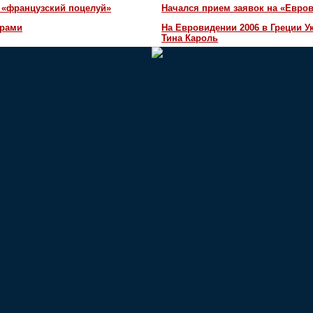
 «французский поцелуй»
Начался прием заявок на «Евров
орами
На Евровидении 2006 в Греции У
Тина Кароль