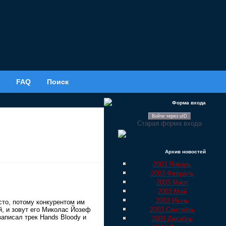
FAQ
Поиск
Форма входа
Войти через uID
Старая форма входа
Архив новостей
2003 Январь
2003 Февраль
2003 Март
2003 Май
2003 Июнь
сто, потому конкурентом им
2003 Сентябрь
й, и зовут его Миколас Йозеф
записал трек Hands Bloody и
2003 Декабрь