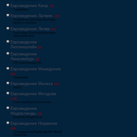
Евровидение Кипр
[52]
Γιουροβίζιον
Евровидение Латвия
[125]
Eirodziesma Eirovīzija Eirovīzijas
dziesmu konkurss
Евровидение Литва
[65]
Eurovizijoje Eurovizija Eurovizijos
dainų konkursas
Евровидение
Лихтенштейн
[6]
Евровидение
Люксембург
[6]
RTL Luxembourg LSC
Евровидение Македония
[24]
Евровизија
Евровидение Мальта
[51]
MESC
Евровидение Молдова
[134]
Concursul Muzical Eurovision
Евровидение
Нидерланды
[26]
Eurovisie Songfestival
Евровидение Норвегия
[39]
Eurosong Sang Ryddesalg Nrk Melodi
Grand Prix