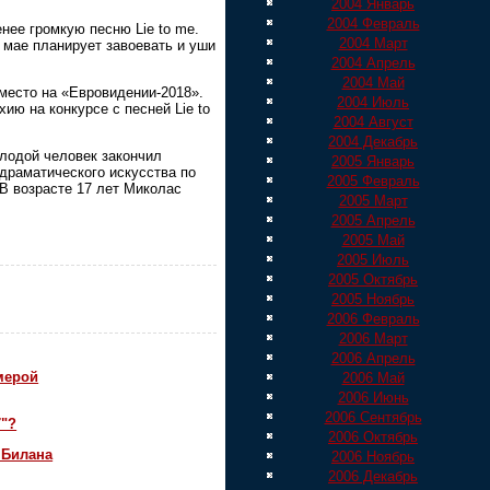
2004 Январь
2004 Февраль
нее громкую песню Lie to me.
2004 Март
 мае планирует завоевать и уши
2004 Апрель
2004 Май
место на «Евровидении-2018».
2004 Июль
ю на конкурсе с песней Lie to
2004 Август
2004 Декабрь
олодой человек закончил
2005 Январь
драматического искусства по
2005 Февраль
 В возрасте 17 лет Миколас
2005 Март
2005 Апрель
2005 Май
2005 Июль
2005 Октябрь
2005 Ноябрь
2006 Февраль
2006 Март
2006 Апрель
мерой
2006 Май
2006 Июнь
2006 Сентябрь
7"?
2006 Октябрь
 Билана
2006 Ноябрь
2006 Декабрь