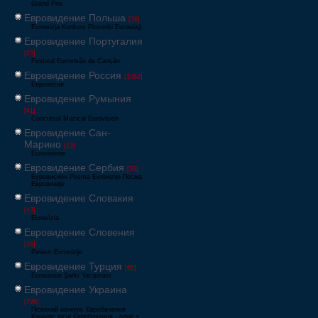
Grand Prix
Евровидение Польша
[36]
Eurowizja Konkurs Piosenki Eurowizji
Евровидение Португалия
[25]
Festival Eurovisão da Canção
Евровидение Россия
[1062]
Европесня
Евровидение Румыния
[41]
Concursul Muzical Eurovision
Евровидение Сан-
Марино
[23]
Eurovisione
Евровидение Сербия
[39]
Еуровисион Pesma Evrovizije Песма
Евровизије
Евровидение Словакия
[13]
Eurovízia
Евровидение Словения
[26]
Pesem Evrovizije
Евровидение Турция
[66]
Eurovision Şarkı Yarışması
Евровидение Украина
[796]
Пісенний конкурс Євробачення
Конкурс пісні Євробачення - одне з