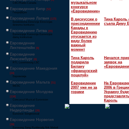
музыкальном
CBC/Radio-Canada
конкурсе
Евровидение Кипр
[52]
«Евровидение»
Γιουροβίζιον
Евровидение Латвия
В дискуссии о
Тина Кароль 
[125]
Eirodziesma Eirovīzija Eirovīzijas
присоединении
съела Диму 
dziesmu konkurss
Канады к
Евровидение Литва
[65]
Евровидению
Eurovizijoje Eurovizija Eurovizijos
упускается из
dainų konkursas
виду более
Евровидение
важный
Лихтенштейн
[6]
момент
Евровидение
Тина Кароль
Начался при
Люксембург
[6]
подарила
заявок на
RTL Luxembourg LSC
Билану
«Евровидени
Евровидение Македония
«французский
[24]
поцелуй»
Евровизија
Евровидение Мальта
Евровидение
На Евровиде
[51]
MESC
2007 уже не за
2006 в Греци
Евровидение Молдова
горами
Украину буде
представлять
[134]
Concursul Muzical Eurovision
Кароль
Евровидение
Нидерланды
[26]
Eurovisie Songfestival
Евровидение Норвегия
[39]
Eurosong Sang Ryddesalg Nrk Melodi