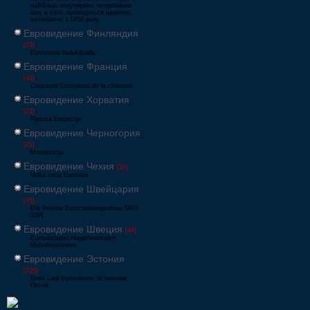
найбільш популярних телевізійних
шоу в світі, проводиться щорічно,
починаючи з 1956 року
Евровидение Финляндия
[33]
Eurovision laulukilpailu
Евровидение Франция
[49]
Concours Eurovision de la chanson
Евровидение Хорватия
[22]
Pjesma Eurovizije
Евровидение Черногория
[21]
Montevizija
Евровидение Чехия
[26]
Velká cena Eurovize
Евровидение Швейцария
[35]
Die Grosse Entscheidungsshow SRG
SSR
Евровидение Швеция
[48]
Eurovisionsschlagerfestivalen
Melodifestivalen
Евровидение Эстония
[226]
Eesti Laul Eurovisioon Эстонская
Песня