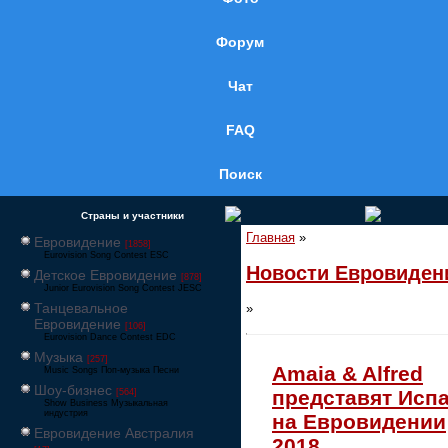
Форум
Чат
FAQ
Поиск
Страны и участники
Главная
»
Евровидение
[1858]
Eurovision Song Contest ESC
Новости Евровиден
Детское Евровидение
[878]
Junior Eurovision Song Contest JESC
Танцевальное
»
Евровидение
[106]
Eurovision Dance Contest EDC
Музыка
[257]
Amaia & Alfred
Music Songs Поп-музыка Песни
Шоу-бизнес
представят Исп
[564]
Show Business Музыкальная
индустрия
на Евровидении
Евровидение Австралия
2018