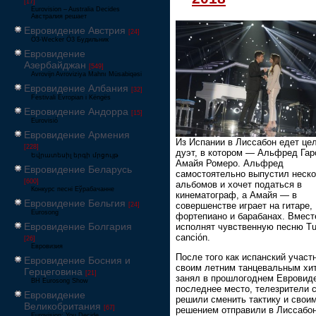
[17]
Eurovision – Australia Decides
Австралия решает
Евровидение Австрия
[24]
Ö3-Wecker Ö3 Будильник
Евровидение
Азербайджан
[549]
Avrovijn Avroviziya Mahnı Müsabiqəsi
Евровидение Албания
[32]
Festivali Evropian i Këngës
Евровидение Андорра
[15]
Eurovisió
Евровидение Армения
Из Испании в Лиссабон едет це
[228]
дуэт, в котором — Альфред Гар
Եվրատեսիլ երգի մրցույթ
Амайя Ромеро. Альфред
Евровидение Беларусь
самостоятельно выпустил неск
[600]
альбомов и хочет податься в
Конкурс песні Еўрабачанне
кинематограф, а Амайя — в
Евровидение Бельгия
совершенстве играет на гитаре,
[24]
Eurosong
фортепиано и барабанах. Вмест
Евровидение Болгария
исполнят чувственную песню T
canción.
[26]
Евровизия
После того как испанский участ
Евровидение Босния и
своим летним танцевальным хи
Герцеговина
[21]
занял в прошлогоднем Евровид
BH Eurosong Show
последнее место, телезрители 
Евровидение
решили сменить тактику и свои
Великобритания
[67]
решением отправили в Лиссабо
Eurovision: You Decide