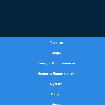
Главная
Инфо
Конкурс Евровидение
Новости Евровидения
Музыка
Видео
Фото