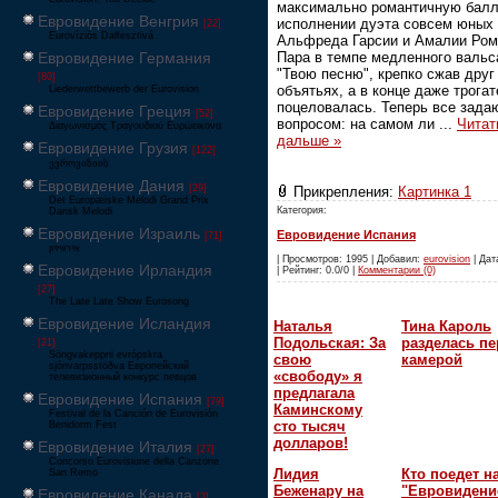
максимально романтичную балл
Евровидение Венгрия
исполнении дуэта совсем юных
[22]
Eurovíziós Dalfesztivá
Альфреда Гарсии и Амалии Ром
Пара в темпе медленного вальс
Евровидение Германия
"Твою песню", крепко сжав друг
[80]
объятьях, а в конце даже трога
Liederwettbewerb der Eurovision
поцеловалась. Теперь все зада
Евровидение Греция
[52]
вопросом: на самом ли
...
Читат
Διαγωνισμός Τραγουδιού Ευρώεικονα
дальше »
Евровидение Грузия
[122]
ევროვიზიის
Евровидение Дания
[29]
Прикрепления:
Картинка 1
Det Europæiske Melodi Grand Prix
Категория:
Dansk Melodi
Евровидение Израиль
Евровидение Испания
[71]
‏אירוויזיון
| Просмотров: 1995 | Добавил:
eurovision
| Дат
Евровидение Ирландия
| Рейтинг: 0.0/0 |
Комментарии (0)
[27]
The Late Late Show Eurosong
Евровидение Исландия
Наталья
Тина Кароль
Подольская: За
разделась пе
[21]
Söngvakeppni evrópskra
свою
камерой
sjónvarpsstöðva Европейский
«свободу» я
телевизионный конкурс певцов
предлагала
Евровидение Испания
[79]
Каминскому
Festival de la Canción de Eurovisión
сто тысяч
Benidorm Fest
долларов!
Евровидение Италия
[27]
Concorso Eurovisione della Canzone
Лидия
Кто поедет н
San Remo
Беженару на
"Евровидени
Евровидение Канада
[3]