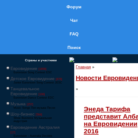
Форум
Чат
FAQ
Поиск
Страны и участники
Главная
»
Евровидение
[1858]
Eurovision Song Contest ESC
Новости Евровиден
Детское Евровидение
[878]
Junior Eurovision Song Contest JESC
Танцевальное
»
Евровидение
[106]
Eurovision Dance Contest EDC
Музыка
[257]
Энеда Тарифа
Music Songs Поп-музыка Песни
Шоу-бизнес
представит Алб
[564]
Show Business Музыкальная
индустрия
на Евровидении
Евровидение Австралия
2016
[17]
Eurovision – Australia Decides