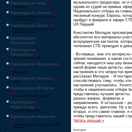
музыкального продюсера, но и 
Евровидение Кипр
[52]
одним из судей на прямых эфи
Γιουροβίζιον
Национального отбора на главн
Евровидение Латвия
[125]
песенный конкурс Европы, кото
Eirodziesma Eirovīzija Eirovīzijas
пройдут в феврале в эфире СТ
dziesmu konkurss
UΛ:Перший.
Евровидение Литва
[65]
Eurovizijoje Eurovizija Eurovizijos
Константин Меладзе просматри
dainų konkursas
абсолютно все материалы учас
Евровидение
всеукраинских кастингов, котор
Лихтенштейн
[6]
телеканал СТБ проводил в дека
Евровидение
Люксембург
- Во-первых, мне это интересно 
[6]
зрения понимания, в каком сост
RTL Luxembourg LSC
сейчас находится наш шоу-бизне
Евровидение Македония
какой форме наши артисты, каки
[24]
настроения в это непростое врем
Евровизија
рассказал Меладзе. - И постара
Евровидение Мальта
[51]
способствовать тому, чтобы эти
MESC
настроения улучшились. Хочетс
Евровидение Молдова
чтобы в национальном отборе б
[134]
представлены лучшие артисты, 
Concursul Muzical Eurovision
разных жанрах, форматах и
Евровидение
направлениях. А остальное – ре
Нидерланды
прежде всего, зрителям. Ну а во
[26]
Eurovisie Songfestival
вторых, и это самое главное, я 
чтобы представитель нашей ст
Евровидение Норвегия
Читать дальше »
[39]
Eurosong Sang Ryddesalg Nrk Melodi
Grand Prix
Категория: