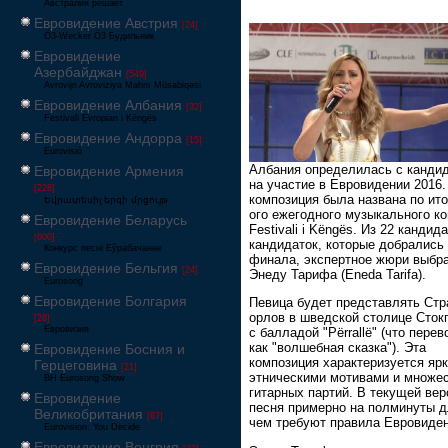
Австралия решает
Евровидение Австрия
[24]
Ö3-Wecker Ö3 Будильник
Евровидение
Азербайджан
[549]
Avrovijn Avroviziya Mahnı Müsabiqəsi
Евровидение Албания
[32]
Festivali Evropian i Këngës
Евровидение Андорра
[15]
Eurovisió
Албания определилась с канди
Евровидение Армения
на участие в Евровидении 2016
[228]
композиция была названа по ито
Եվրատեսիլ երգի մրցույթ
ого ежегодного музыкального к
Евровидение Беларусь
Festivali i Këngës. Из 22 кандид
[600]
кандидаток, которые добрались
Конкурс песні Еўрабачанне
финала, экспертное жюри выбр
Евровидение Бельгия
[24]
Энеду Тарифа (Eneda Tarifa).
Eurosong
Евровидение Болгария
Певица будет представлять Стр
орлов в шведской столице Сток
[26]
Евровизия
с балладой "Përrallë" (что пере
как "волшебная сказка"). Эта
Евровидение Босния и
композиция характеризуется яр
Герцеговина
[21]
этническими мотивами и множе
BH Eurosong Show
гитарных партий. В текущей вер
Евровидение
песня примерно на полминуты д
Великобритания
[67]
чем требуют правила Евровиден
Eurovision: You Decide
Евровидение Венгрия