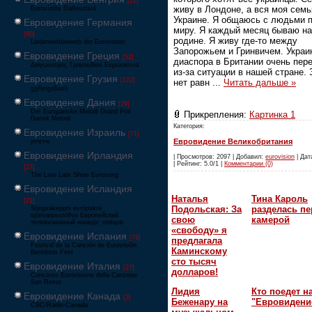
[22]
живу в Лондоне, а вся моя семь
Eurovíziós Dalfesztivá
Украине. Я общаюсь с людьми 
Евровидение Германия
миру. Я каждый месяц бываю на
[80]
родине. Я живу где-то между
Liederwettbewerb der Eurovision
Запорожьем и Гринвичем. Украи
Евровидение Греция
[52]
диаспора в Британии очень пер
Διαγωνισμός Τραγουδιού Ευρώεικονα
из-за ситуации в нашей стране.
Евровидение Грузия
[122]
нет равн
...
Читать дальше »
ევროვიზიის
Евровидение Дания
[29]
Det Europæiske Melodi Grand Prix
Прикрепления:
Картинка 1
Dansk Melodi
Категория:
Евровидение Израиль
[71]
Евровидение Великобритания
‏אירוויזיון
Евровидение Ирландия
| Просмотров: 2097 | Добавил:
eurovision
| Дат
| Рейтинг: 5.0/1 |
Комментарии (0)
[27]
The Late Late Show Eurosong
Евровидение Исландия
Наталья
Тина Кароль
[21]
Подольская: За
разделась пе
Söngvakeppni evrópskra
sjónvarpsstöðva Европейский
свою
камерой
телевизионный конкурс певцов
«свободу» я
Евровидение Испания
[79]
предлагала
Festival de la Canción de Eurovisión
Каминскому
Benidorm Fest
сто тысяч
Евровидение Италия
[27]
долларов!
Concorso Eurovisione della Canzone
San Remo
Лидия
Кто поедет н
Евровидение Канада
[3]
Беженару на
"Евровидени
CBC/Radio-Canada