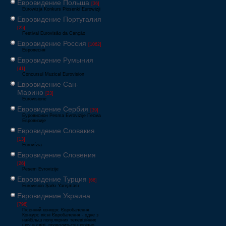
Евровидение Польша
[36]
Eurowizja Konkurs Piosenki Eurowizji
Евровидение Португалия
[25]
Festival Eurovisão da Canção
Евровидение Россия
[1062]
Европесня
Евровидение Румыния
[41]
Concursul Muzical Eurovision
Евровидение Сан-
Марино
[23]
Eurovisione
Евровидение Сербия
[39]
Еуровисион Pesma Evrovizije Песма
Евровизије
Евровидение Словакия
[13]
Eurovízia
Евровидение Словения
[26]
Pesem Evrovizije
Евровидение Турция
[66]
Eurovision Şarkı Yarışması
Евровидение Украина
[796]
Пісенний конкурс Євробачення
Конкурс пісні Євробачення - одне з
найбільш популярних телевізійних
шоу в світі, проводиться щорічно,