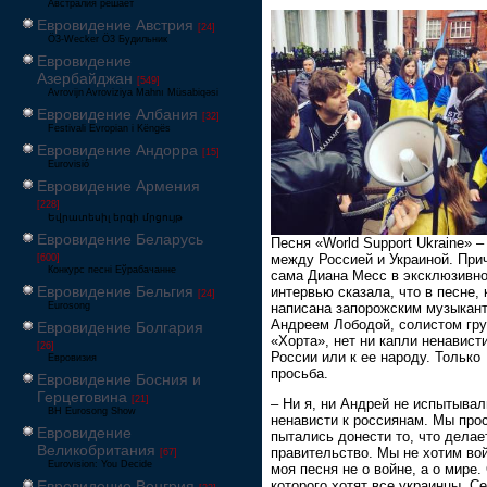
Австралия решает
Евровидение Австрия
[24]
Ö3-Wecker Ö3 Будильник
Евровидение
Азербайджан
[549]
Avrovijn Avroviziya Mahnı Müsabiqəsi
Евровидение Албания
[32]
Festivali Evropian i Këngës
Евровидение Андорра
[15]
Eurovisió
Евровидение Армения
[228]
Եվրատեսիլ երգի մրցույթ
Евровидение Беларусь
Песня «World Support Ukraine» ‒
между Россией и Украиной. При
[600]
Конкурс песні Еўрабачанне
сама Диана Месс в эксклюзивн
Евровидение Бельгия
интервью сказала, что в песне, 
[24]
написана запорожским музыкан
Eurosong
Андреем Лободой, солистом гр
Евровидение Болгария
«Хорта», нет ни капли ненависти
[26]
России или к ее народу. Только
Евровизия
просьба.
Евровидение Босния и
Герцеговина
[21]
‒ Ни я, ни Андрей не испытывал
BH Eurosong Show
ненависти к россиянам. Мы про
Евровидение
пытались донести то, что делае
Великобритания
правительство. Мы не хотим вой
[67]
Eurovision: You Decide
моя песня не о войне, а о мире.
Евровидение Венгрия
которого хотят все украинцы. С