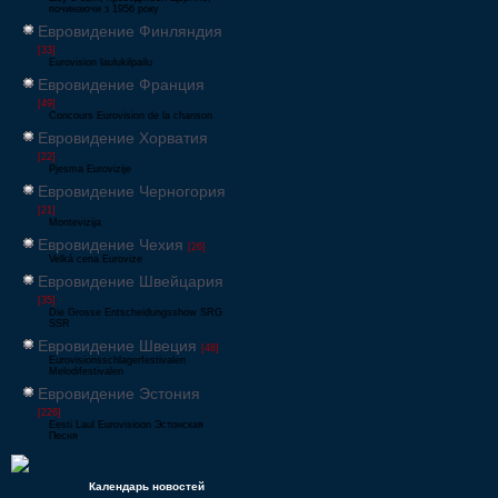
починаючи з 1956 року
Евровидение Финляндия
[33]
Eurovision laulukilpailu
Евровидение Франция
[49]
Concours Eurovision de la chanson
Евровидение Хорватия
[22]
Pjesma Eurovizije
Евровидение Черногория
[21]
Montevizija
Евровидение Чехия
[26]
Velká cena Eurovize
Евровидение Швейцария
[35]
Die Grosse Entscheidungsshow SRG
SSR
Евровидение Швеция
[48]
Eurovisionsschlagerfestivalen
Melodifestivalen
Евровидение Эстония
[226]
Eesti Laul Eurovisioon Эстонская
Песня
Календарь новостей