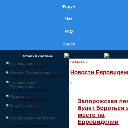
Форум
Чат
FAQ
Поиск
Страны и участники
Главная
»
Евровидение
[1858]
Eurovision Song Contest ESC
Новости Евровиден
Детское Евровидение
[878]
Junior Eurovision Song Contest JESC
Танцевальное
»
Евровидение
[106]
Eurovision Dance Contest EDC
Музыка
[257]
Запорожская пе
Music Songs Поп-музыка Песни
Шоу-бизнес
будет бороться 
[564]
Show Business Музыкальная
индустрия
место на
Евровидение Австралия
Евровидении
[17]
Eurovision – Australia Decides