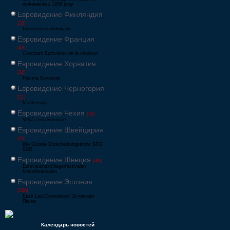
починаючи з 1956 року
Евровидение Финляндия
[33]
Eurovision laulukilpailu
Евровидение Франция
[49]
Concours Eurovision de la chanson
Евровидение Хорватия
[22]
Pjesma Eurovizije
Евровидение Черногория
[21]
Montevizija
Евровидение Чехия
[26]
Velká cena Eurovize
Евровидение Швейцария
[35]
Die Grosse Entscheidungsshow SRG
SSR
Евровидение Швеция
[48]
Eurovisionsschlagerfestivalen
Melodifestivalen
Евровидение Эстония
[226]
Eesti Laul Eurovisioon Эстонская
Песня
Календарь новостей