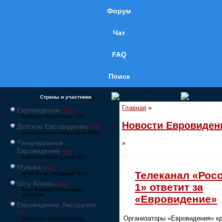
Форум
Чат
FAQ
Поиск
Страны и участники
Главная
»
Евровидение
[1858]
Eurovision Song Contest ESC
Новости Евровиден
Детское Евровидение
[878]
Junior Eurovision Song Contest JESC
Танцевальное
»
Евровидение
[106]
Eurovision Dance Contest EDC
Музыка
[257]
Телеканал «Рос
Music Songs Поп-музыка Песни
Шоу-бизнес
1» ответит за
[564]
Show Business Музыкальная
индустрия
«Евровидение»
Евровидение Австралия
[17]
Организаторы «Евровидения» к
Eurovision – Australia Decides