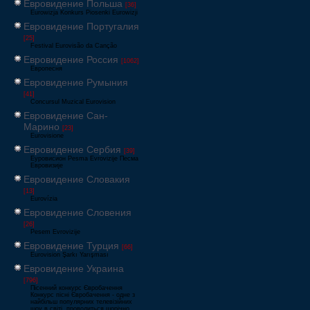
Евровидение Польша
[36]
Eurowizja Konkurs Piosenki Eurowizji
Евровидение Португалия
[25]
Festival Eurovisão da Canção
Евровидение Россия
[1062]
Европесня
Евровидение Румыния
[41]
Concursul Muzical Eurovision
Евровидение Сан-
Марино
[23]
Eurovisione
Евровидение Сербия
[39]
Еуровисион Pesma Evrovizije Песма
Евровизије
Евровидение Словакия
[13]
Eurovízia
Евровидение Словения
[26]
Pesem Evrovizije
Евровидение Турция
[66]
Eurovision Şarkı Yarışması
Евровидение Украина
[796]
Пісенний конкурс Євробачення
Конкурс пісні Євробачення - одне з
найбільш популярних телевізійних
шоу в світі, проводиться щорічно,