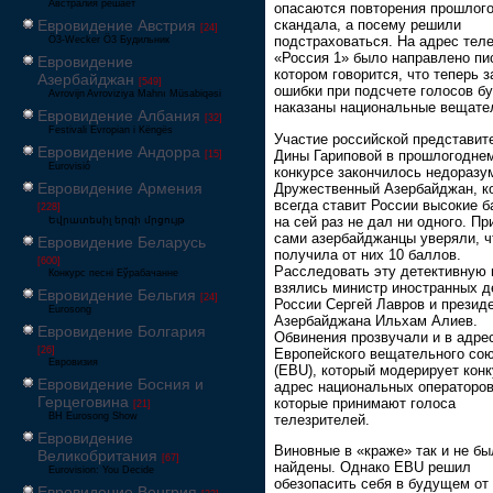
Австралия решает
опасаются повторения прошлог
Евровидение Австрия
скандала, а посему решили
[24]
подстраховаться. На адрес тел
Ö3-Wecker Ö3 Будильник
«Россия 1» было направлено пи
Евровидение
котором говорится, что теперь 
Азербайджан
[549]
ошибки при подсчете голосов б
Avrovijn Avroviziya Mahnı Müsabiqəsi
наказаны национальные вещате
Евровидение Албания
[32]
Festivali Evropian i Këngës
Участие российской представит
Евровидение Андорра
Дины Гариповой в прошлогодне
[15]
Eurovisió
конкурсе закончилось недоразу
Евровидение Армения
Дружественный Азербайджан, к
всегда ставит России высокие б
[228]
на сей раз не дал ни одного. П
Եվրատեսիլ երգի մրցույթ
сами азербайджанцы уверяли, ч
Евровидение Беларусь
получила от них 10 баллов.
[600]
Расследовать эту детективную
Конкурс песні Еўрабачанне
взялись министр иностранных д
Евровидение Бельгия
[24]
России Сергей Лавров и презид
Eurosong
Азербайджана Ильхам Алиев.
Евровидение Болгария
Обвинения прозвучали и в адре
[26]
Европейского вещательного со
Евровизия
(EBU), который модерирует конк
Евровидение Босния и
адрес национальных операторов
Герцеговина
которые принимают голоса
[21]
BH Eurosong Show
телезрителей.
Евровидение
Виновные в «краже» так и не бы
Великобритания
[67]
найдены. Однако EBU решил
Eurovision: You Decide
обезопасить себя в будущем от
Евровидение Венгрия