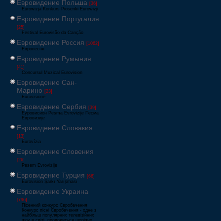
Евровидение Польша
[36]
Eurowizja Konkurs Piosenki Eurowizji
Евровидение Португалия
[25]
Festival Eurovisão da Canção
Евровидение Россия
[1062]
Европесня
Евровидение Румыния
[41]
Concursul Muzical Eurovision
Евровидение Сан-
Марино
[23]
Eurovisione
Евровидение Сербия
[39]
Еуровисион Pesma Evrovizije Песма
Евровизије
Евровидение Словакия
[13]
Eurovízia
Евровидение Словения
[26]
Pesem Evrovizije
Евровидение Турция
[66]
Eurovision Şarkı Yarışması
Евровидение Украина
[796]
Пісенний конкурс Євробачення
Конкурс пісні Євробачення - одне з
найбільш популярних телевізійних
шоу в світі, проводиться щорічно,