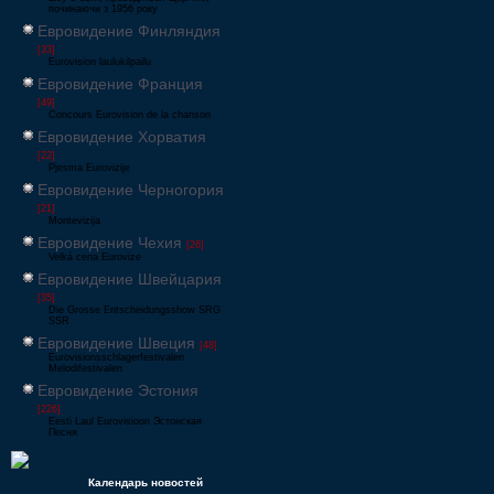
починаючи з 1956 року
Евровидение Финляндия
[33]
Eurovision laulukilpailu
Евровидение Франция
[49]
Concours Eurovision de la chanson
Евровидение Хорватия
[22]
Pjesma Eurovizije
Евровидение Черногория
[21]
Montevizija
Евровидение Чехия
[26]
Velká cena Eurovize
Евровидение Швейцария
[35]
Die Grosse Entscheidungsshow SRG
SSR
Евровидение Швеция
[48]
Eurovisionsschlagerfestivalen
Melodifestivalen
Евровидение Эстония
[226]
Eesti Laul Eurovisioon Эстонская
Песня
Календарь новостей