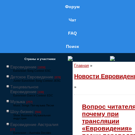
Форум
Чат
FAQ
Поиск
Страны и участники
Главная
»
Евровидение
[1858]
Eurovision Song Contest ESC
Новости Евровиден
Детское Евровидение
[878]
Junior Eurovision Song Contest JESC
Танцевальное
»
Евровидение
[106]
Eurovision Dance Contest EDC
Музыка
[257]
Вопрос читателя
Music Songs Поп-музыка Песни
Шоу-бизнес
почему при
[564]
Show Business Музыкальная
индустрия
трансляции
Евровидение Австралия
«Евровидения»
[17]
Eurovision – Australia Decides