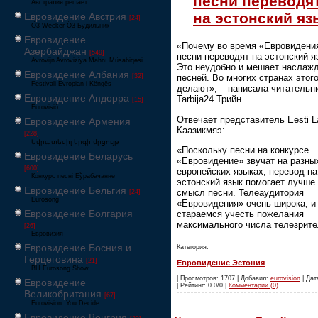
песни переводя
Австралия решает
на эстонский яз
Евровидение Австрия
[24]
Ö3-Wecker Ö3 Будильник
Евровидение
«Почему во время «Евровидени
Азербайджан
[549]
песни переводят на эстонский я
Avrovijn Avroviziya Mahnı Müsabiqəsi
Это неудобно и мешает наслаж
Евровидение Албания
[32]
песней. Во многих странах этого
Festivali Evropian i Këngës
делают», – написала читательн
Евровидение Андорра
Tarbija24 Трийн.
[15]
Eurovisió
Отвечает представитель Eesti L
Евровидение Армения
Каазикмяэ:
[228]
Եվրատեսիլ երգի մրցույթ
«Поскольку песни на конкурсе
Евровидение Беларусь
«Евровидение» звучат на разны
[600]
европейских языках, перевод на
Конкурс песні Еўрабачанне
эстонский язык помогает лучше
Евровидение Бельгия
смысл песни. Телеаудитория
[24]
Eurosong
«Евровидения» очень широка, и
Евровидение Болгария
стараемся учесть пожелания
максимального числа телезрите
[26]
Евровизия
Евровидение Босния и
Категория:
Герцеговина
[21]
Евровидение Эстония
BH Eurosong Show
| Просмотров: 1707 | Добавил:
eurovision
| Дат
Евровидение
| Рейтинг: 0.0/0 |
Комментарии (0)
Великобритания
[67]
Eurovision: You Decide
Евровидение Венгрия