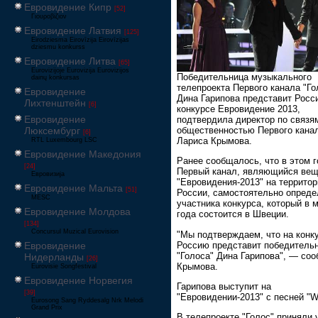
Евровидение Кипр
[52]
Γιουροβίζιον
Евровидение Латвия
[125]
Eirodziesma Eirovīzija Eirovīzijas
dziesmu konkurss
Евровидение Литва
[65]
Eurovizijoje Eurovizija Eurovizijos
Победительница музыкального
dainų konkursas
телепроекта Первого канала "Го
Евровидение
Дина Гарипова представит Росс
Лихтенштейн
[6]
конкурсе Евровидение 2013,
Евровидение
подтвердила директор по связя
общественностью Первого кана
Люксембург
[6]
Лариса Крымова.
RTL Luxembourg LSC
Евровидение Македония
Ранее сообщалось, что в этом 
[24]
Первый канал, являющийся ве
Евровизија
"Евровидения-2013" на территор
Евровидение Мальта
[51]
России, самостоятельно опреде
MESC
участника конкурса, который в 
Евровидение Молдова
года состоится в Швеции.
[134]
Concursul Muzical Eurovision
"Мы подтверждаем, что на конк
Россию представит победитель
Евровидение
"Голоса" Дина Гарипова", — со
Нидерланды
[26]
Крымова.
Eurovisie Songfestival
Евровидение Норвегия
Гарипова выступит на
[39]
"Евровидении-2013" с песней "Wh
Eurosong Sang Ryddesalg Nrk Melodi
Grand Prix
В телепроекте "Голос" приняли 