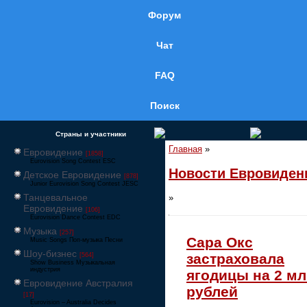
Форум
Чат
FAQ
Поиск
Страны и участники
Главная
»
Евровидение
[1858]
Eurovision Song Contest ESC
Новости Евровиден
Детское Евровидение
[878]
Junior Eurovision Song Contest JESC
Танцевальное
»
Евровидение
[106]
Eurovision Dance Contest EDC
Музыка
[257]
Сара Окс
Music Songs Поп-музыка Песни
Шоу-бизнес
застраховала
[564]
Show Business Музыкальная
индустрия
ягодицы на 2 м
Евровидение Австралия
рублей
[17]
Eurovision – Australia Decides