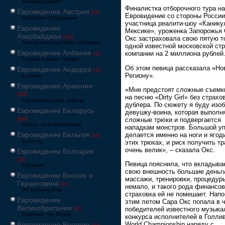
Австралия решает
Финалистка отборочного тура на
Евровидение Австрия
[24]
Евровидение со стороны России
Ö3-Wecker Ö3 Будильник
участница реалити-шоу «Канику
Евровидение
Мексике», уроженка Запорожья
Азербайджан
[549]
Окс застраховала свою пятую т
Avrovijn Avroviziya Mahnı Müsabiqəsi
одной известной московской ст
Евровидение Албания
компании на 2 миллиона рублей
[32]
Festivali Evropian i Këngës
Об этом певица рассказала «Но
Евровидение Андорра
[15]
Региону».
Eurovisió
Евровидение Армения
«Мне предстоят сложные съемк
[228]
на песню «Dirty Girl» без страхо
Եվրատեսիլ երգի մրցույթ
дублера. По сюжету я буду изо
Евровидение Беларусь
девушку-воина, которая выполн
сложные трюки и подвергается
[600]
Конкурс песні Еўрабачанне
нападкам монстров. Большой у
Евровидение Бельгия
делается именно на ноги и ягод
[24]
этих трюках, и риск получить т
Eurosong
очень велик», – сказала Окс.
Евровидение Болгария
[26]
Певица пояснила, что вкладыва
Евровизия
свою внешность большие деньг
Евровидение Босния и
массажи, тренировки, процедур
Герцеговина
[21]
немало, и такого рода финансо
BH Eurosong Show
страховка ей не помешает. Нап
Евровидение
этим летом Сара Окс попала в 
Великобритания
победителей известного музыка
[67]
Eurovision: You Decide
конкурса исполнителей в Голли
Евровидение Венгрия
World Championship наряду с