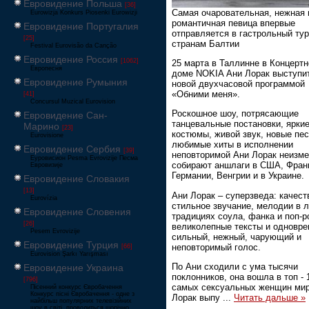
Евровидение Польша
[36]
Самая очаровательная, нежная 
Eurowizja Konkurs Piosenki Eurowizji
романтичная певица впервые
Евровидение Португалия
отправляется в гастрольный тур
[25]
странам Балтии
Festival Eurovisão da Canção
Евровидение Россия
[1062]
25 марта в Таллинне в Концерт
Европесня
доме NOKIA Ани Лорак выступи
Евровидение Румыния
новой двухчасовой программой
«Обними меня».
[41]
Concursul Muzical Eurovision
Роскошное шоу, потрясающие
Евровидение Сан-
танцевальные постановки, ярки
Марино
[23]
костюмы, живой звук, новые пес
Eurovisione
любимые хиты в исполнении
Евровидение Сербия
[39]
неповторимой Ани Лорак неизм
Еуровисион Pesma Evrovizije Песма
собирают аншлаги в США, Фран
Евровизије
Германии, Венгрии и в Украине.
Евровидение Словакия
[13]
Ани Лорак – суперзведа: качест
Eurovízia
стильное звучание, мелодии в 
Евровидение Словения
традициях соула, фанка и поп-р
[26]
великолепные тексты и одновр
Pesem Evrovizije
сильный, нежный, чарующий и
Евровидение Турция
неповторимый голос.
[66]
Eurovision Şarkı Yarışması
По Ани сходили с ума тысячи
Евровидение Украина
поклонников, она вошла в топ - 
[796]
самых сексуальных женщин мир
Пісенний конкурс Євробачення
Конкурс пісні Євробачення - одне з
Лорак выпу
...
Читать дальше »
найбільш популярних телевізійних
шоу в світі, проводиться щорічно,