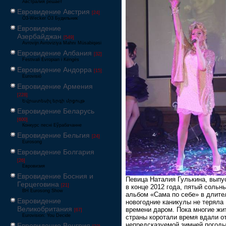
Австралия решает
Евровидение Австрия
[24]
Ö3-Wecker Ö3 Будильник
Евровидение
Азербайджан
[549]
Avrovijn Avroviziya Mahnı Müsabiqəsi
Евровидение Албания
[32]
Festivali Evropian i Këngës
Евровидение Андорра
[15]
Eurovisió
Евровидение Армения
[228]
Եվրատեսիլ երգի մրցույթ
Евровидение Беларусь
[600]
Конкурс песні Еўрабачанне
Евровидение Бельгия
[24]
Eurosong
Евровидение Болгария
[26]
Евровизия
Евровидение Босния и
Певица Наталия Гулькина, выпу
Герцеговина
[21]
в конце 2012 года, пятый сольн
BH Eurosong Show
альбом «Сама по себе» в длит
Евровидение
новогодние каникулы не теряла
Великобритания
времени даром. Пока многие жи
[67]
Eurovision: You Decide
страны коротали время вдали о
непредсказуемой зимней погоды
Евровидение Венгрия