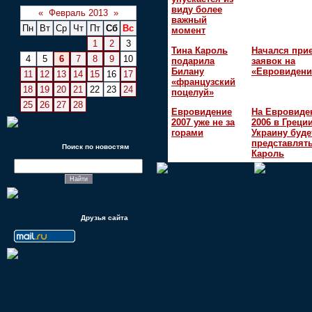
виду более
«
Февраль 2013
»
важный
Пн
Вт
Ср
Чт
Пт
Сб
Вс
момент
1
2
3
Тина Кароль
Начался при
4
5
6
7
8
9
10
подарила
заявок на
Билану
«Евровидени
11
12
13
14
15
16
17
«французский
18
19
20
21
22
23
24
поцелуй»
25
26
27
28
Евровидение
На Евровиде
2007 уже не за
2006 в Греци
горами
Украину буде
представлять
Поиск по новостям
Кароль
Друзья сайта