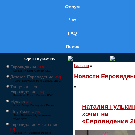
Форум
Чат
FAQ
Поиск
Страны и участники
Главная
»
Евровидение
[1858]
Eurovision Song Contest ESC
Новости Евровиден
Детское Евровидение
[878]
Junior Eurovision Song Contest JESC
Танцевальное
»
Евровидение
[106]
Eurovision Dance Contest EDC
Музыка
[257]
Наталия Гульки
Music Songs Поп-музыка Песни
Шоу-бизнес
хочет на
[564]
Show Business Музыкальная
индустрия
«Евровидение 2
Евровидение Австралия
[17]
Eurovision – Australia Decides