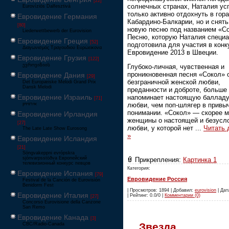
[22]
солнечных странах, Наталия ус
Eurovíziós Dalfesztivá
только активно отдохнуть в гор
Евровидение Германия
Кабардино-Балкарии, но и снять
[80]
новую песню под названием «Со
Liederwettbewerb der Eurovision
Песню, которую Наталия специ
Евровидение Греция
[52]
подготовила для участия в конк
Διαγωνισμός Τραγουδιού Ευρώεικονα
Евровидение 2013 в Швеции.
Евровидение Грузия
[122]
ევროვიზიის
Глубоко-личная, чувственная и
проникновенная песня «Сокол» 
Евровидение Дания
[29]
безграничной женской любви,
Det Europæiske Melodi Grand Prix
Dansk Melodi
преданности и доброте, больше
Евровидение Израиль
напоминает настоящую балладу
[71]
‏אירוויזיון
любви, чем поп-шлягер в привы
понимании. «Сокол» — скорее 
Евровидение Ирландия
женщины о настоящей и безусл
[27]
любви, у которой нет
...
Читать
The Late Late Show Eurosong
»
Евровидение Исландия
[21]
Söngvakeppni evrópskra
sjónvarpsstöðva Европейский
Прикрепления:
Картинка 1
телевизионный конкурс певцов
Категория:
Евровидение Испания
[79]
Евровидение Россия
Festival de la Canción de Eurovisión
Benidorm Fest
| Просмотров: 1894 | Добавил:
eurovision
| Дат
Евровидение Италия
| Рейтинг: 0.0/0 |
Комментарии (0)
[27]
Concorso Eurovisione della Canzone
San Remo
Евровидение Канада
[3]
Звезда
CBC/Radio-Canada