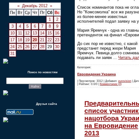
«
Декабрь 2012
»
Список номинантов пока не огл
Но "Комсомолка" все же разузна
Пн
Вт
Ср
Чт
Пт
Сб
Вс
из более-менее известных
1
2
исполнителей подал заявку на у
3
4
5
6
7
8
9
Мария Яремчук - одна из главн
10
11
12
13
14
15
16
претенденток на финал «Евров
17
18
19
20
21
22
23
До сих пор не известно, с какой
24
25
26
27
28
29
30
предстанет перед жюри Мария
Яремчук. Певица долго сомнева
31
подавать ли заявк
...
Читать да
Категория:
Поиск по новостям
Евровидение Украина
| Просмотров: 3312 | Добавил:
eurovision
| Дат
| Рейтинг: 0.0/0 |
Комментарии (0)
Предварительн
Друзья сайта
список участни
нацотбора Укра
на Евровидение
2013