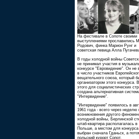
На фестивале в Сопоте своими
выступлениями прославились 
Родович, финка Марион Рунг и
советская певица Алла Пугачев
В годы холодной войны Советс
не принимал участия в музыкал
конкурсе "Евровидение". Он не
в число участников Европейско
вещательного союза, который б
организатором этого конкурса. 
этого для социалистических ст
создана альтернативная систем
"Интервидение".
"Интервидение" появилось в авг
1961 года - всего через неделю
возникновения другого феномен
холодной войны, Берлинской ст
штаб-квартира располагалась в
Польше, а местом для конкурса
выбран сначала Гданьск, а пото
польский курорт Сопот.