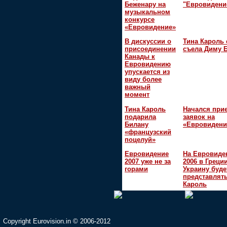
Беженару на
"Евровидени
музыкальном
конкурсе
«Евровидение»
В дискуссии о
Тина Кароль 
присоединении
съела Диму 
Канады к
Евровидению
упускается из
виду более
важный
момент
Тина Кароль
Начался при
подарила
заявок на
Билану
«Евровидени
«французский
поцелуй»
Евровидение
На Евровиде
2007 уже не за
2006 в Греци
горами
Украину буде
представлять
Кароль
Copyright Eurovision.in © 2006-2012