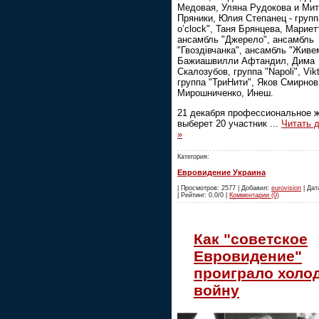
Медовая, Уляна Рудокова и Мит
Пряники, Юлия Степанец - групп
o’clock", Таня Брянцева, Мариет
ансамбль "Джерело", ансамбль
"Гвоздівчанка", ансамбль "Живе
Бажиашвилли Афтандил, Дима
Скалозубов, группа "Napoli", Vikt
группа "ТриНити", Яков Смирнов
Мирошниченко, Инеш.
21 декабря профессиональное 
выберет 20 участник
...
Читать 
»
Категория:
Евровидение Украина
| Просмотров: 2577 | Добавил:
eurovision
| Дат
| Рейтинг: 0.0/0 |
Комментарии (0)
Как "советское
Евровидение"
проиграло холо
войну