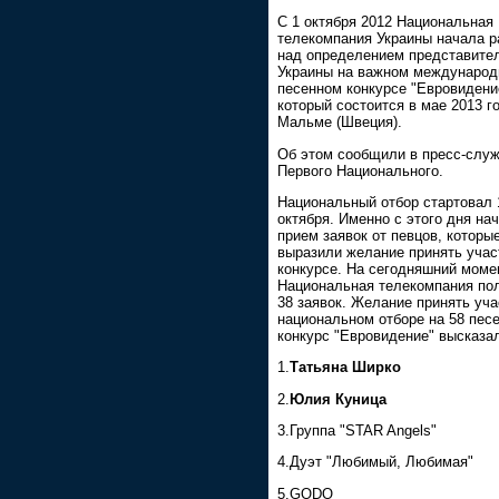
С 1 октября 2012 Национальная
телекомпания Украины начала р
над определением представите
Украины на важном междунаро
песенном конкурсе "Евровидени
который состоится в мае 2013 г
Мальме (Швеция).
Об этом сообщили в пресс-слу
Первого Национального.
Национальный отбор стартовал 
октября. Именно с этого дня на
прием заявок от певцов, которы
выразили желание принять учас
конкурсе. На сегодняшний моме
Национальная телекомпания по
38 заявок. Желание принять уча
национальном отборе на 58 пес
конкурс "Евровидение" высказа
1.
Татьяна Ширко
2.
Юлия Куница
3.Группа "STAR Angels"
4.Дуэт "Любимый, Любимая"
5.GODO