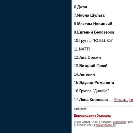
6.
Джоя
7.
Илона Шульга
8.
Максим Новицкий
9.
Евгений Белозёров
10.Группа "ROLLEKS"
11.NATTI
12.
Ана Стесия
13.
Виталий Галай
14.
Ангелия
15.
Эдуард Романюта
16.Группа "Дилайс"
17.
Лена Корнеева
...
Читать да
Категория:
Евровидение Украина
| Просмотров: 2982 | Добавил:
eurovision
| Дат
| Рейтинг: 0.0/0 |
Комментарии (0)