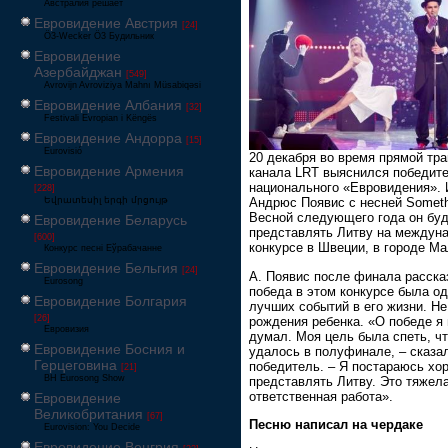
Австралия решает
Евровидение Австрия
[24]
Ö3-Wecker Ö3 Будильник
Евровидение
Азербайджан
[549]
Avrovijn Avroviziya Mahnı Müsabiqəsi
Евровидение Албания
[32]
Festivali Evropian i Këngës
Евровидение Андорра
[15]
Eurovisió
20 декабря во время прямой тр
Евровидение Армения
канала LRT выяснился победит
национального «Евровидения». 
[228]
Եվրատեսիլ երգի մրցույթ
Андрюс Появис с несней Someth
Весной следующего года он бу
Евровидение Беларусь
представлять Литву на междун
[600]
конкурсе в Швеции, в городе М
Конкурс песні Еўрабачанне
Евровидение Бельгия
[24]
А. Появис после финала расска
Eurosong
победа в этом конкурсе была о
Евровидение Болгария
лучших событий в его жизни. Не
[26]
рождения ребенка. «О победе я 
Евровизия
думал. Моя цель была спеть, чт
Евровидение Босния и
удалось в полуфинале, – сказа
Герцеговина
победитель. – Я постараюсь хо
[21]
BH Eurosong Show
представлять Литву. Это тяжел
ответственная работа».
Евровидение
Великобритания
[67]
Песню написал на чердаке
Eurovision: You Decide
Евровидение Венгрия