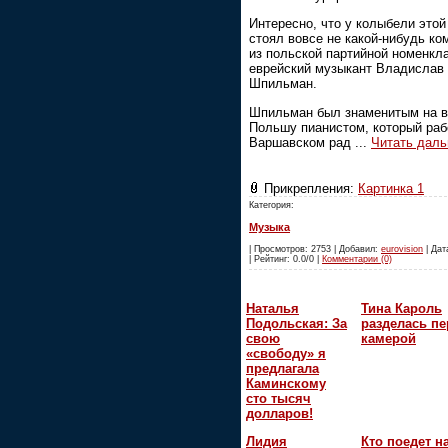
Интересно, что у колыбели этой
стоял вовсе не какой-нибудь ко
из польской партийной номенкла
еврейский музыкант Владислав
Шпильман.
Шпильман был знаменитым на 
Польшу пианистом, который раб
Варшавском рад
...
Читать даль
Прикрепления:
Картинка 1
Категория:
Музыка
| Просмотров: 2753 | Добавил:
eurovision
| Дат
| Рейтинг: 0.0/0 |
Комментарии (0)
Наталья
Тина Кароль
Подольская: За
разделась пе
свою
камерой
«свободу» я
предлагала
Каминскому
сто тысяч
долларов!
Лидия
Кто поедет н