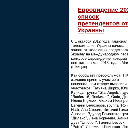
Евровидение 20
список
претендентов от
Украины
С 1 октября 2012 года Национал
телекомпания Украины начала 
заявок от желающих представл
Украину на международном пес
конкурсе Евровидение, который
состоится в мае 2013 года в М
(Швеция).
Как сообщает пресс-служба НТК
желание принять участие в
национальном отборе выразили 
участников: Татьяна Ширко, Юл
Куница, группа "Star Angels", ду
"Любимый, Любимая", Godo, Дж
Илона Шульга, Максим Новицки
Евгений Белозеров, группа "Roll
Natti, Ана Стесия, Виталий Гала
Ангелия, Эдуард Романюта, гру
"Дилайс", Лена Корнеева, Алина
дуэт "Emotion", Галина Безрук, 
"Patrix", Людмила Ясинская, Да