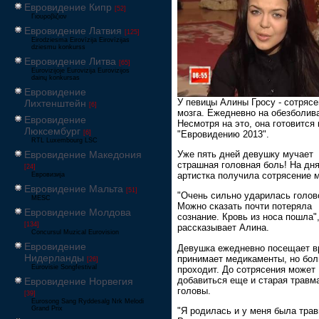
Евровидение Кипр
[52]
Γιουροβίζιον
Евровидение Латвия
[125]
Eirodziesma Eirovīzija Eirovīzijas
dziesmu konkurss
Евровидение Литва
[65]
Eurovizijoje Eurovizija Eurovizijos
dainų konkursas
Евровидение
У певицы Алины Гросу - сотряс
Лихтенштейн
[6]
мозга. Ежедневно на обезболи
Евровидение
Несмотря на это, она готовится 
Люксембург
"Евровидению 2013".
[6]
RTL Luxembourg LSC
Евровидение Македония
Уже пять дней девушку мучает
страшная головная боль! На дн
[24]
артистка получила сотрясение м
Евровизија
Евровидение Мальта
[51]
"Очень сильно ударилась голов
MESC
Можно сказать почти потеряла
Евровидение Молдова
сознание. Кровь из носа пошла",
[134]
рассказывает Алина.
Concursul Muzical Eurovision
Евровидение
Девушка ежедневно посещает в
Нидерланды
принимает медикаменты, но бол
[26]
Eurovisie Songfestival
проходит. До сотрясения может
добавиться еще и старая травм
Евровидение Норвегия
головы.
[39]
Eurosong Sang Ryddesalg Nrk Melodi
Grand Prix
"Я родилась и у меня была трав