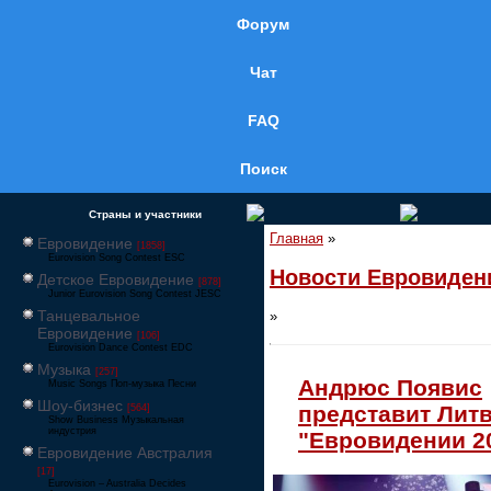
Форум
Чат
FAQ
Поиск
Страны и участники
Главная
»
Евровидение
[1858]
Eurovision Song Contest ESC
Новости Евровиден
Детское Евровидение
[878]
Junior Eurovision Song Contest JESC
Танцевальное
»
Евровидение
[106]
Eurovision Dance Contest EDC
Музыка
[257]
Андрюс Появис
Music Songs Поп-музыка Песни
Шоу-бизнес
представит Литв
[564]
Show Business Музыкальная
индустрия
"Евровидении 2
Евровидение Австралия
[17]
Eurovision – Australia Decides