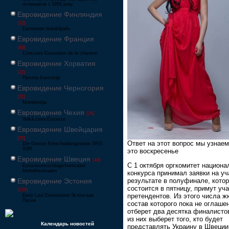
починаючи з 1956 року
Евровидение Финляндия
[33]
Eurovision laulukilpailu
Евровидение Франция
[49]
Concours Eurovision de la chanson
Евровидение Хорватия
[22]
Pjesma Eurovizije
Евровидение Черногория
[21]
Montevizija
Евровидение Чехия
[26]
Velká cena Eurovize
Евровидение Швейцария
[35]
Ответ на этот вопрос мы узнаем
Die Grosse Entscheidungsshow SRG
SSR
это воскресенье
Евровидение Швеция
[48]
C 1 октября оргкомитет национа
Eurovisionsschlagerfestivalen
Melodifestivalen
конкурса принимал заявки на уч
результате в полуфинале, кото
Евровидение Эстония
состоится в пятницу, примут уч
[226]
претендентов. Из этого числа ж
Eesti Laul Eurovisioon Эстонская
Песня
состав которого пока не оглашен
отберет два десятка финалисто
из них выберет того, кто будет
Календарь новостей
представлять Украину в Швеции