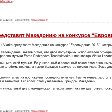
дальше »
а: 03.12.12 | Рейтинг: 0.0/0 |
Комментарии (0)
представят Македонию на конкурсе "Евров
 Vlatko представят Македонию на конкурсе "Евровидение 2013", которы
телевидение, заявив о том, что двое популярных исполнителей объедин
ролева музыки Esma Redzepova-Teodosievska и поп-звезда Vlatko Lozano
ой цыганской музыки. Ее уникальный и особенный вокал стал синонимом 
ые альбомы певицы, а также большое количество поклонников. Эсма дв
сполнителем на протяжении последних пяти лет. Тем не менее, за столь
м и талантом. Его голос стал узнаваемым брендом Македонии.
т уникальный дуэт, македонская телекомпания пока не дает ответ, поск
а: 03.12.12 | Рейтинг: 0.0/0 |
Комментарии (0)