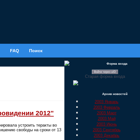
FAQ
Поиск
Форма входа
Войти через uID
Старая форма входа
Архив новостей
2003 Январь
2003 Февраль
ровидении 2012"
2003 Март
2003 Май
2003 Июнь
нировала устроить теракты во
2003 Сентябрь
лишению свободы на сроки от 13
2003 Декабрь