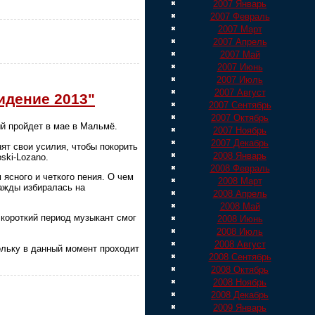
2007 Январь
2007 Февраль
2007 Март
2007 Апрель
2007 Май
2007 Июнь
2007 Июль
2007 Август
идение 2013"
2007 Сентябрь
2007 Октябрь
й пройдет в мае в Мальмё.
2007 Ноябрь
2007 Декабрь
ят свои усилия, чтобы покорить
2008 Январь
ski-Lozano.
2008 Февраль
ясного и четкого пения. О чем
2008 Март
ажды избиралась на
2008 Апрель
2008 Май
 короткий период музыкант смог
2008 Июнь
2008 Июль
2008 Август
ольку в данный момент проходит
2008 Сентябрь
2008 Октябрь
2008 Ноябрь
2008 Декабрь
2009 Январь