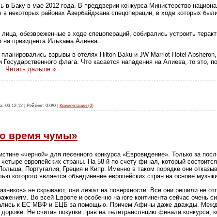
ь в Баку в мае 2012 года. В преддверии конкурса Министерство национ
же в некоторых районах Азербайджана спецоперации, в ходе которых бы
 лица, обезвреженные в ходе спецопераций, собирались устроить теракт
ю на президента Ильхама Алиева.
планировались взрывы в отелях Hilton Baku и JW Marriot Hotel Absheron, в
и Государственного флага. Что касается нападения на Алиева, то это, 
...
Читать дальше »
а: 03.12.12 | Рейтинг: 0.0/0 |
Комментарии (0)
о время чумы»
истине «черной» для песенного конкурса «Евровидение». Только за по
 четыре европейских страны. На 58-й по счету финал, который состоится
ольша, Португалия, Греция и Кипр. Именно в таком порядке они отказыв
лью которого является объединение европейских стран на основе музыки
казников» не скрывают, они лежат на поверхности. Все они решили не о
жениям. Во всей Европе и особенно на юге континента сейчас очень си
ались к ЕС МВФ и ЕЦБ за помощью. Причем Афины даже дважды. Между
 дороже. Не считая покупки прав на телетрансляцию финала конкурса, к