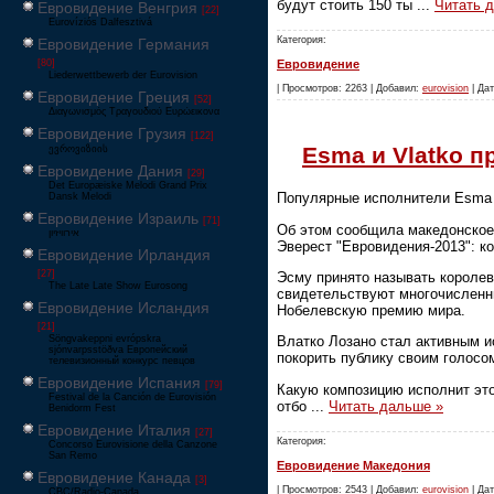
будут стоить 150 ты
...
Читать 
Евровидение Венгрия
[22]
Eurovíziós Dalfesztivá
Категория:
Евровидение Германия
Евровидение
[80]
Liederwettbewerb der Eurovision
| Просмотров: 2263 | Добавил:
eurovision
| Дат
Евровидение Греция
[52]
Διαγωνισμός Τραγουδιού Ευρώεικονα
Евровидение Грузия
[122]
Esma и Vlatko 
ევროვიზიის
Евровидение Дания
[29]
Det Europæiske Melodi Grand Prix
Популярные исполнители Esma и
Dansk Melodi
Евровидение Израиль
[71]
Об этом сообщила македонское 
‏אירוויזיון
Эверест "Евровидения-2013": ко
Евровидение Ирландия
[27]
Эсму принято называть королев
The Late Late Show Eurosong
свидетельствуют многочисленн
Евровидение Исландия
Нобелевскую премию мира.
[21]
Söngvakeppni evrópskra
Влатко Лозано стал активным и
sjónvarpsstöðva Европейский
покорить публику своим голосо
телевизионный конкурс певцов
Евровидение Испания
[79]
Какую композицию исполнит это
Festival de la Canción de Eurovisión
отбо
...
Читать дальше »
Benidorm Fest
Евровидение Италия
[27]
Категория:
Concorso Eurovisione della Canzone
San Remo
Евровидение Македония
Евровидение Канада
[3]
| Просмотров: 2543 | Добавил:
eurovision
| Дат
CBC/Radio-Canada