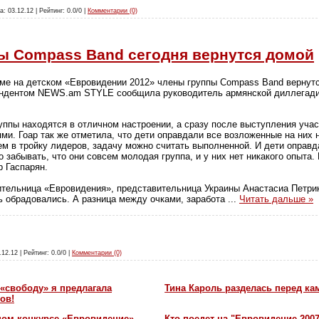
а: 03.12.12 | Рейтинг: 0.0/0 |
Комментарии (0)
ы Compass Band сегодня вернутся домой
ме на детском «Евровидении 2012» члены группы Compass Band вернутс
пондентом NEWS.am STYLE сообщила руководитель армянской диллегади
уппы находятся в отличном настроении, а сразу после выступления учас
ми. Гоар так же отметила, что дети оправдали все возложенные на них
дем в тройку лидеров, задачу можно считать выполненной. И дети оправ
о забывать, что они совсем молодая группа, и у них нет никакого опыта.
р Гаспарян.
ительница «Евровидения», представительница Украины Анастасиа Петри
нь обрадовались. А разница между очками, заработа
...
Читать дальше »
.12.12 | Рейтинг: 0.0/0 |
Комментарии (0)
«свободу» я предлагала
Тина Кароль разделась перед ка
ов!
ном конкурсе «Евровидение»
Кто поедет на "Евровидение-200