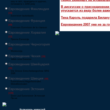
шоу в світі, проводиться щорічно,
починаючи з 1956 року
В дискуссии о присоединени
Евровидение Финляндия
упускается из виду более ва
[33]
Eurovision laulukilpailu
Тина Кароль подарила Билану
Евровидение Франция
Евровидение 2007 уже не за г
[49]
Concours Eurovision de la chanson
Евровидение Хорватия
[22]
Pjesma Eurovizije
Евровидение Черногория
[21]
Montevizija
Евровидение Чехия
[26]
Velká cena Eurovize
Евровидение Швейцария
[35]
Die Grosse Entscheidungsshow SRG
SSR
Евровидение Швеция
[48]
Eurovisionsschlagerfestivalen
Melodifestivalen
Евровидение Эстония
[226]
Eesti Laul Eurovisioon Эстонская
Песня
Календарь новостей