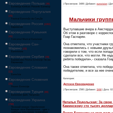
Евровидение Польша
[36]
| Просмотров: 3489 | Добавил:
eurovision
| Дат
Eurowizja Konkurs Piosenki Eurowizji
Евровидение Португалия
[25]
Мальчики групп
Festival Eurovisão da Canção
Евровидение Россия
[1062]
Европесня
Выступавшие вчера в Амстерда
Евровидение Румыния
Об этом в разговоре с коррес
Гоар Гаспарян.
[41]
Concursul Muzical Eurovision
Она отметила, что участники гр
Евровидение Сан-
познакомились с новыми друзья
Марино
[23]
говорили о том, что если попа
Eurovisione
сделали все, что могли. Не над
Евровидение Сербия
[39]
ребята победили»,- сказала Гоа
Еуровисион Pesma Evrovizije Песма
Евровизије
Она также отметила, что побед
Евровидение Словакия
победителем, и все за нее оче
[13]
Eurovízia
Категория:
Евровидение Словения
Детское Евровидение
[26]
Pesem Evrovizije
| Просмотров: 2580 | Добавил:
SAM
| Дата: 02
Евровидение Турция
[66]
Eurovision Şarkı Yarışması
Евровидение Украина
Наталья Подольская: За свою 
[796]
Каминскому сто тысяч доллар
Пісенний конкурс Євробачення
Конкурс пісні Євробачення - одне з
найбільш популярних телевізійних
Лидия Беженару на музыкаль