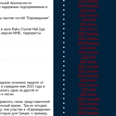
2004 Январь
альной безопасности
2004 Февраль
ли задержаны подозреваемые в
2004 Март
2004 Апрель
ы против гостей "Евровидения",
2004 Май
2004 Июль
2004 Август
 зале Baku Crystal Hall (где
по версии МНБ, террористы
2004 Декабрь
2005 Январь
2005 Февраль
2005 Март
2005 Апрель
2005 Май
2005 Июль
2005 Октябрь
2005 Ноябрь
2006 Февраль
2006 Март
следнюю осеннюю неделю от
2006 Апрель
 в середине мая 2013 года в
2006 Май
ались одна за другой от
2006 Июнь
 и песен.
2006 Сентябрь
тправлять своих представителей
2006 Октябрь
льный кризис. Три из четырех
2006 Ноябрь
 тем участие в «Евровидении»
2006 Декабрь
оторые для Греции, к примеру,