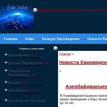
Главная
Инфо
Конкурс Евровидение
Новости Е
Страны и участники
Главная
»
Евровидение
[1858]
Eurovision Song Contest ESC
Новости Евровиден
Детское Евровидение
[878]
Junior Eurovision Song Contest JESC
Танцевальное
»
Евровидение
[106]
Eurovision Dance Contest EDC
Музыка
[257]
Азербайджанцев
Music Songs Поп-музыка Песни
Шоу-бизнес
[564]
Show Business Музыкальная
В Азербайджане вынесен пригов
индустрия
время проведения в Баку песен
Евровидение Австралия
до 14 лет.
[17]