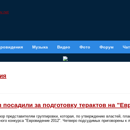
вровидения
Музыка
Видео
Фото
Форум
Чат
ия
 посадили за подготовку терактов на "Ев
ор представителям группировки, которая, по утверждению властей, пла
ного конкурса "Евровидение 2012". Четверо подсудимых приговорены к 