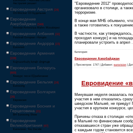
Eurovision – Australia Decides
"Евровидение 2012" проводилос
Австралия решает
организовало в столице, а так
Евровидение Австрия
[24]
терроризме.
Ö3-Wecker Ö3 Будильник
Евровидение
В конце мая МНБ объявило, что
Азербайджан
а также готовились к покушени
[549]
Avrovijn Avroviziya Mahnı Müsabiqəsi
Евровидение Албания
В частности, как утверждалось, 
[32]
проходил конкурс) и на площад
Festivali Evropian i Këngës
планировали устроить в апрел
Евровидение Андорра
[15]
Eurovisió
Категория:
Евровидение Армения
Евровидение Азербайджан
[228]
Եվրատեսիլ երգի մրցույթ
| Просмотров: 1747 | Добавил:
eurovision
| Дат
Евровидение Беларусь
[600]
Конкурс песні Еўрабачанне
Евровидение «в
Евровидение Бельгия
[24]
Eurosong
Евровидение Болгария
Минувшая неделя оказалась по
[26]
участия в нем отказались сразу
Евровизия
шведском Мальмё, не приедут П
Евровидение Босния и
участия в крупном конкурсе, це
Герцеговина
[21]
BH Eurosong Show
Причины отказа в столицах «от
Евровидение
в Мальмё по финансовым сообра
Великобритания
отказавшихся стран уже обращ
[67]
с каждым годом становится все
Eurovision: You Decide