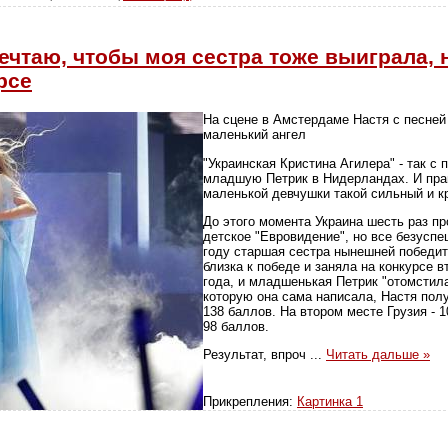
ечтаю, чтобы моя сестра тоже выиграла, 
рсе
На сцене в Амстердаме Настя с песней
маленький ангел
"Украинская Кристина Агилера" - так с
младшую Петрик в Нидерландах. И прав
маленькой девчушки такой сильный и к
До этого момента Украина шесть раз п
детское "Евровидение", но все безуспе
году старшая сестра нынешней победи
близка к победе и заняла на конкурсе 
года, и младшенькая Петрик "отомстила"
которую она сама написала, Настя пол
138 баллов. На втором месте Грузия - 1
98 баллов.
Результат, впроч
...
Читать дальше »
Прикрепления:
Картинка 1