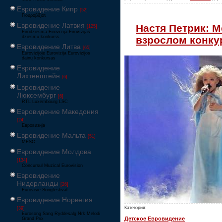
Евровидение Кипр
[52]
Γιουροβίζιον
Евровидение Латвия
Настя Петрик: М
[125]
Eirodziesma Eirovīzija Eirovīzijas
взрослом конку
dziesmu konkurss
Евровидение Литва
[65]
Eurovizijoje Eurovizija Eurovizijos
dainų konkursas
Евровидение
Лихтенштейн
[6]
Евровидение
Люксембург
[6]
RTL Luxembourg LSC
Евровидение Македония
[24]
Евровизија
Евровидение Мальта
[51]
MESC
Евровидение Молдова
[134]
Concursul Muzical Eurovision
Евровидение
Нидерланды
[26]
Eurovisie Songfestival
Евровидение Норвегия
Категория:
[39]
Eurosong Sang Ryddesalg Nrk Melodi
Детское Евровидение
Grand Prix