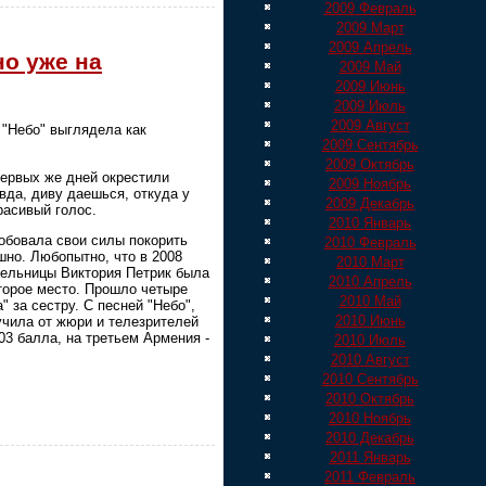
2009 Февраль
2009 Март
2009 Апрель
но уже на
2009 Май
2009 Июнь
2009 Июль
2009 Август
 "Небо" выглядела как
2009 Сентябрь
2009 Октябрь
 первых же дней окрестили
2009 Ноябрь
да, диву даешься, откуда у
2009 Декабрь
расивый голос.
2010 Январь
робовала свои силы покорить
2010 Февраль
шно. Любопытно, что в 2008
2010 Март
тельницы Виктория Петрик была
2010 Апрель
второе место. Прошло четыре
2010 Май
 за сестру. С песней "Небо",
2010 Июнь
учила от жюри и телезрителей
03 балла, на третьем Армения -
2010 Июль
2010 Август
2010 Сентябрь
2010 Октябрь
2010 Ноябрь
2010 Декабрь
2011 Январь
2011 Февраль