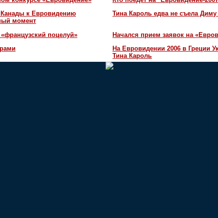
и Канады к Евровидению
Тина Кароль едва не съела Диму
жный момент
 «французский поцелуй»
Начался прием заявок на «Евров
орами
На Евровидении 2006 в Греции У
Тина Кароль