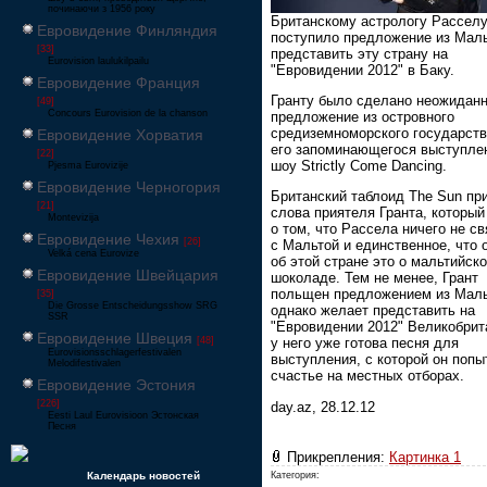
починаючи з 1956 року
Британскому астрологу Расселу
Евровидение Финляндия
поступило предложение из Мал
[33]
представить эту страну на
Eurovision laulukilpailu
"Евровидении 2012" в Баку.
Евровидение Франция
Гранту было сделано неожидан
[49]
Concours Eurovision de la chanson
предложение из островного
средиземноморского государств
Евровидение Хорватия
его запоминающегося выступле
[22]
шоу Strictly Come Dancing.
Pjesma Eurovizije
Евровидение Черногория
Британский таблоид The Sun пр
[21]
слова приятеля Гранта, который
Montevizija
о том, что Рассела ничего не с
Евровидение Чехия
[26]
с Мальтой и единcтвенное, что 
Velká cena Eurovize
об этой стране это о мальтийск
Евровидение Швейцария
шоколаде. Тем не менее, Грант
польщен предложением из Маль
[35]
Die Grosse Entscheidungsshow SRG
однако желает представить на
SSR
"Евровидении 2012" Великобрит
Евровидение Швеция
[48]
у него уже готова песня для
Eurovisionsschlagerfestivalen
выступления, с которой он попы
Melodifestivalen
счастье на местных отборах.
Евровидение Эстония
[226]
day.az, 28.12.12
Eesti Laul Eurovisioon Эстонская
Песня
Прикрепления:
Картинка 1
Календарь новостей
Категория: