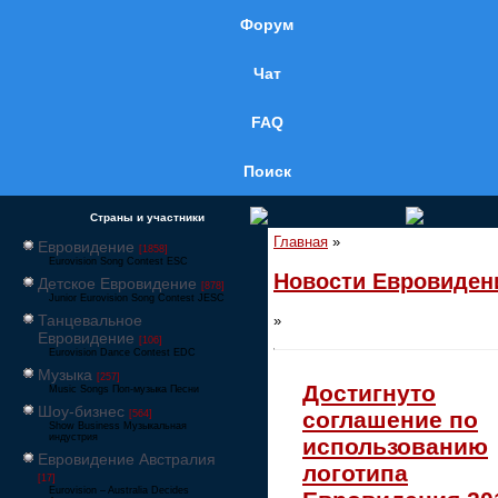
Форум
Чат
FAQ
Поиск
Страны и участники
Главная
»
Евровидение
[1858]
Eurovision Song Contest ESC
Новости Евровиден
Детское Евровидение
[878]
Junior Eurovision Song Contest JESC
Танцевальное
»
Евровидение
[106]
Eurovision Dance Contest EDC
Музыка
[257]
Достигнуто
Music Songs Поп-музыка Песни
Шоу-бизнес
соглашение по
[564]
Show Business Музыкальная
индустрия
использованию
Евровидение Австралия
логотипа
[17]
Eurovision – Australia Decides