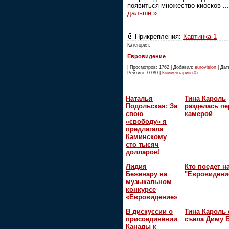
появиться множество киосков
..
дальше »
Прикрепления:
Картинка 1
Категория:
Евровидение
| Просмотров: 1762 | Добавил:
eurovision
| Дата
Рейтинг: 0.0/0 |
Комментарии (0)
Наталья
Тина Кароль
Подольская: За
разделась пе
свою
камерой
«свободу» я
предлагала
Каминскому
сто тысяч
долларов!
Лидия
Кто поедет н
Беженару на
"Евровидени
музыкальном
конкурсе
«Евровидение»
В дискуссии о
Тина Кароль 
присоединении
съела Диму 
Канады к