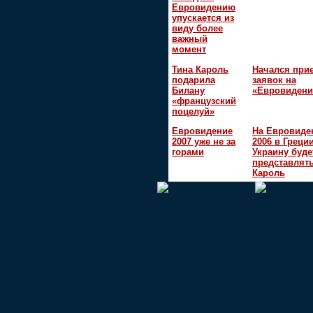
Евровидению
упускается из
виду более
важный
момент
Тина Кароль
Начался при
подарила
заявок на
Билану
«Евровидени
«французский
поцелуй»
Евровидение
На Евровиде
2007 уже не за
2006 в Греци
горами
Украину буде
представлять
Кароль