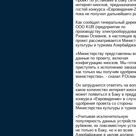
Проект по установке в Баку сет
интернет-киосков, предназначе
гостей конкурса «Евровидение-2
пока не получил дальнейшего р
Как сообщил генеральный дире
ООО KUR (предприятие по
производству электрооборудова
Ризван Османов, в настоящее 
проект рассматривается Минис
культуры и туризма Азербайджа
«Министерству представлены в
данные по проекту, включая
конфигурацию киосков. Мы гото
приступить к исполнению заказа
как только мы получим одобрен
министерства», - сказал Р.Осма
Он затруднился ответить на воп
какое количество интернет-киос
может появиться в Баку в пред
конкурса «Евровидение» в случ
одобрения проекта со стороны
Министерства культуры и туриз
«Учитывая исключительную
популярность данных устройств
рубежом, их повсеместную уста
не только в Баку, но и во всем
Азербайджане в целом должно