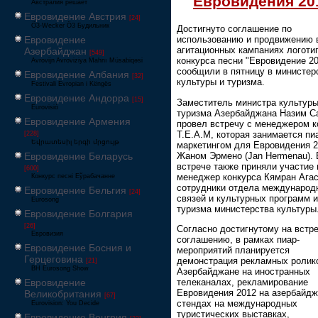
Евровидения 20
Австралия решает
Евровидение Австрия
[24]
Ö3-Wecker Ö3 Будильник
Достигнуто соглашение по
Евровидение
использованию и продвижению 
агитационных кампаниях логоти
Азербайджан
[549]
конкурса песни "Евровидение 20
Avrovijn Avroviziya Mahnı Müsabiqəsi
сообщили в пятницу в министер
Евровидение Албания
[32]
культуры и туризма.
Festivali Evropian i Këngës
Евровидение Андорра
[15]
Заместитель министра культуры
Eurovisió
туризма Азербайджана Назим С
Евровидение Армения
провел встречу с менеджером 
T.E.A.M, которая занимается пи
[228]
Եվրատեսիլ երգի մրցույթ
маркетингом для Евровидения 2
Жаном Эрмено (Jan Hermenau). 
Евровидение Беларусь
встрече также приняли участие 
[600]
менеджер конкурса Кямран Агас
Конкурс песні Еўрабачанне
сотрудники отдела международ
Евровидение Бельгия
[24]
связей и культурных программ 
Eurosong
туризма министерства культуры
Евровидение Болгария
[26]
Согласно достигнутому на встр
Евровизия
соглашению, в рамках пиар-
Евровидение Босния и
мероприятий планируется
Герцеговина
демонстрация рекламных ролик
[21]
BH Eurosong Show
Азербайджане на иностранных
телеканалах, рекламирование
Евровидение
Евровидения 2012 на азербайдж
Великобритания
[67]
стендах на международных
Eurovision: You Decide
туристических выставках,
Евровидение Венгрия