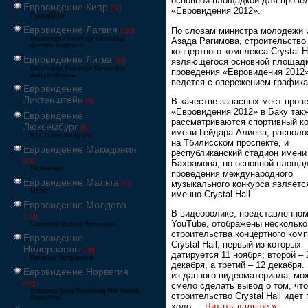
основной площадкой для прове
Евровидение Кипр
[52]
«Евровидения 2012».
Γιουροβίζιον
Евровидение Латвия
По словам министра молодежи 
[125]
Eirodziesma Eirovīzija Eirovīzijas
Азада Рагимова, строительство
dziesmu konkurss
концертного комплекса Crystal Ha
Евровидение Литва
являющегося основной площад
[65]
Eurovizijoje Eurovizija Eurovizijos
проведения «Евровидения 2012»
dainų konkursas
ведется с опережением графика
Евровидение
Лихтенштейн
В качестве запасных мест пров
[6]
«Евровидения 2012» в Баку так
Евровидение
рассматриваются спортивный к
Люксембург
[6]
имени Гейдара Алиева, распол
RTL Luxembourg LSC
на Тбилисском проспекте, и
Евровидение Македония
республиканский стадион имени
[24]
Бахрамова, но основной площа
Евровизија
проведения международного
Евровидение Мальта
музыкального конкурса являетс
[51]
MESC
именно Crystal Hall.
Евровидение Молдова
В видеоролике, представленном
[134]
YouTube, отображены несколько
Concursul Muzical Eurovision
строительства концертного ком
Евровидение
Crystal Hall, первый из которых
Нидерланды
[26]
датируется 11 ноября; второй – 
Eurovisie Songfestival
декабря, а третий – 12 декабря.
Евровидение Норвегия
из данного видеоматериала, мо
[39]
смело сделать вывод о том, что
Eurosong Sang Ryddesalg Nrk Melodi
строительство Crystal Hall идет
Grand Prix
ходо
...
Читать дальше »