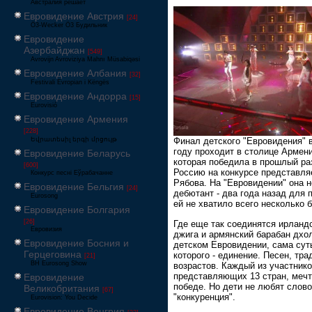
Австралия решает
Евровидение Австрия
[24]
Ö3-Wecker Ö3 Будильник
Евровидение
Азербайджан
[549]
Avrovijn Avroviziya Mahnı Müsabiqəsi
Евровидение Албания
[32]
Festivali Evropian i Këngës
Евровидение Андорра
[15]
Eurovisió
Евровидение Армения
[228]
Եվրատեսիլ երգի մրցույթ
Финал детского "Евровидения" 
году проходит в столице Армени
Евровидение Беларусь
которая победила в прошлый ра
[600]
Россию на конкурсе представля
Конкурс песні Еўрабачанне
Рябова. На "Евровидении" она н
Евровидение Бельгия
[24]
дебютант - два года назад для 
Eurosong
ей не хватило всего несколько 
Евровидение Болгария
[26]
Где еще так соединятся ирланд
Евровизия
джига и армянский барабан дхо
Евровидение Босния и
детском Евровидении, сама сут
Герцеговина
которого - единение. Песен, тра
[21]
BH Eurosong Show
возрастов. Каждый из участнико
представляющих 13 стран, мечт
Евровидение
победе. Но дети не любят слово
Великобритания
[67]
"конкуренция".
Eurovision: You Decide
Евровидение Венгрия