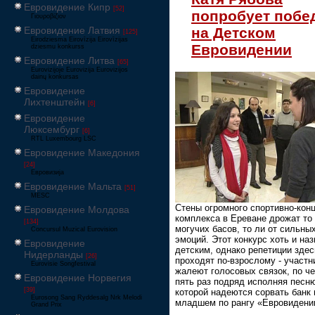
Евровидение Кипр
[52]
попробует побе
Γιουροβίζιον
на Детском
Евровидение Латвия
[125]
Eirodziesma Eirovīzija Eirovīzijas
Евровидении
dziesmu konkurss
Евровидение Литва
[65]
Eurovizijoje Eurovizija Eurovizijos
dainų konkursas
Евровидение
Лихтенштейн
[6]
Евровидение
Люксембург
[6]
RTL Luxembourg LSC
Евровидение Македония
[24]
Евровизија
Евровидение Мальта
[51]
MESC
Стены огромного спортивно-кон
Евровидение Молдова
комплекса в Ереване дрожат то 
[134]
могучих басов, то ли от сильны
Concursul Muzical Eurovision
эмоций. Этот конкурс хоть и на
Евровидение
детским, однако репетиции здес
Нидерланды
[26]
проходят по-взрослому - участн
Eurovisie Songfestival
жалеют голосовых связок, по че
Евровидение Норвегия
пять раз подряд исполняя песню
[39]
которой надеются сорвать банк 
Eurosong Sang Ryddesalg Nrk Melodi
младшем по рангу «Евровидени
Grand Prix