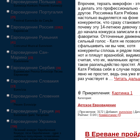
Евровидение Польша
[36]
Впрочем, терзать микрофон - эт
Eurowizja Konkurs Piosenki Eurowizji
а делать это профессионально 
Евровидение Португалия
другое. Россиянка Катя Рябова
настолько выделяется на фоне
[25]
Festival Eurovisão da Canção
конкуренток, что сразу становит
Евровидение Россия
почему эту 14-летнюю девочку 
[1062]
до начала конкурса записали в 
Европесня
фаворитки. Отточенные движен
Евровидение Румыния
сильный голос - Катя не позвол
[41]
сфальшивить ни вы чем, хотя
Concursul Muzical Eurovision
конкуренты сплошь и рядом по
Евровидение Сан-
нот и пляшут вразнобой, видимо
Марино
[23]
считая, что их, маленьких артис
Eurovisione
такое разгильдяйство простят. А
Евровидение Сербия
[39]
Катя Рябова себя в случае пор
Еуровисион Pesma Evrovizije Песма
явно не простит, ведь она уже в
Евровизије
раз участвует в
...
Читать даль
Евровидение Словакия
[13]
Eurovízia
Прикрепления:
Картинка 1
Евровидение Словения
Категория:
[26]
Детское Евровидение
Pesem Evrovizije
Евровидение Турция
[66]
| Просмотров: 3172 | Добавил:
eurovision
| Дата
Рейтинг: 0.0/0 |
Комментарии (0)
Eurovision Şarkı Yarışması
Евровидение Украина
[796]
Пісенний конкурс Євробачення
В Ереване прой
Конкурс пісні Євробачення - одне з
найбільш популярних телевізійних
шоу в світі, проводиться щорічно,