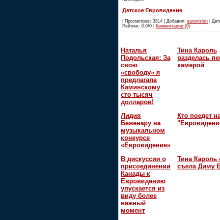
Детское Евровидение
| Просмотров: 3814 | Добавил:
eurovision
| Дата
Рейтинг: 0.0/0 |
Комментарии (0)
Наталья
Тина Кароль
Подольская: За
разделась пе
свою
камерой
«свободу» я
предлагала
Каминскому
сто тысяч
долларов!
Лидия
Кто поедет н
Беженару на
"Евровидени
музыкальном
конкурсе
«Евровидение»
В дискуссии о
Тина Кароль 
присоединении
съела Диму 
Канады к
Евровидению
упускается из
виду более
важный
момент