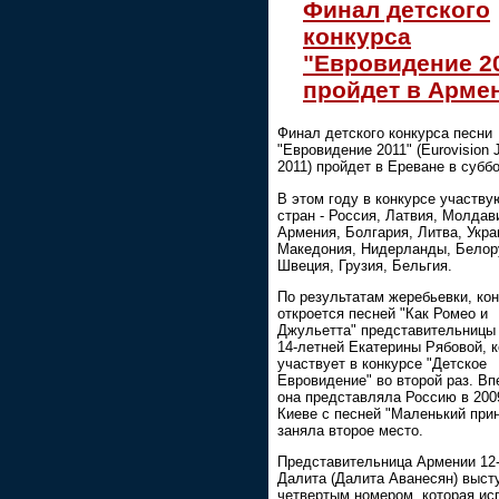
Финал детского
конкурса
"Евровидение 2
пройдет в Арме
Финал детского конкурса песни
"Евровидение 2011" (Eurovision J
2011) пройдет в Ереване в суббо
В этом году в конкурсе участву
стран - Россия, Латвия, Молдав
Армения, Болгария, Литва, Укра
Македония, Нидерланды, Белор
Швеция, Грузия, Бельгия.
По результатам жеребьевки, ко
откроется песней "Как Ромео и
Джульетта" представительницы
14-летней Екатерины Рябовой, 
участвует в конкурсе "Детское
Евровидение" во второй раз. В
она представляла Россию в 200
Киеве с песней "Маленький прин
заняла второе место.
Представительница Армении 12
Далита (Далита Аванесян) выст
четвертым номером, которая ис