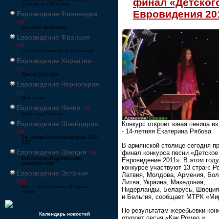
финал «Детског
починаючи з 1956 року
Евровидения 20
Евровидение Финляндия
[33]
Eurovision laulukilpailu
Евровидение Франция
[49]
Concours Eurovision de la chanson
Евровидение Хорватия
[22]
Pjesma Eurovizije
Евровидение Черногория
[21]
Montevizija
Евровидение Чехия
[26]
Velká cena Eurovize
Евровидение Швейцария
Конкурс откроет юная певица из
- 14-летняя Екатерина Рябова
[35]
Die Grosse Entscheidungsshow SRG
SSR
В армянской столице сегодня п
Евровидение Швеция
финал конкурса песни «Детское
[48]
Eurovisionsschlagerfestivalen
Евровидение 2011». В этом году
Melodifestivalen
конкурсе участвуют 13 стран: Р
Евровидение Эстония
Латвия, Молдова, Армения, Бол
Литва, Украина, Македония,
[226]
Eesti Laul Eurovisioon Эстонская
Нидерланды, Беларусь, Швеция,
Песня
и Бельгия, сообщает МТРК «Ми
По результатам жеребьевки кон
Календарь новостей
откроет песня «Как Ромео и