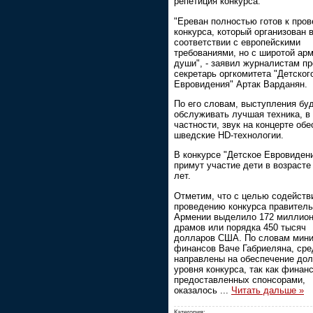
репетиция конкурса.
"Ереван полностью готов к про
конкурса, который организован 
соответствии с европейскими
требованиями, но с широтой ар
души", - заявил журналистам пр
секретарь оргкомитета "Детског
Евровидения" Артак Варданян.
По его словам, выступления бу
обслуживать лучшая техника, в
частности, звук на концерте обе
шведские HD-технологии.
В конкурсе "Детское Евровидени
примут участие дети в возрасте
лет.
Отметим, что с целью содейств
проведению конкурса правитель
Армении выделило 172 миллио
драмов или порядка 450 тысяч
долларов США. По словам мини
финансов Ваче Габриеляна, сре
направлены на обеспечение до
уровня конкурса, так как финанс
предоставленных спонсорами,
оказалось
...
Читать дальше »
Категория: