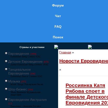
Форум
Чат
FAQ
Поиск
Страны и участники
Главная
»
Евровидение
[1858]
Eurovision Song Contest ESC
Новости Евровиден
Детское Евровидение
[878]
Junior Eurovision Song Contest JESC
Танцевальное
»
Евровидение
[106]
Eurovision Dance Contest EDC
Музыка
[257]
Россиянка Катя
Music Songs Поп-музыка Песни
Шоу-бизнес
Рябова споет в
[564]
Show Business Музыкальная
индустрия
финале Детског
Евровидение Австралия
Евровидения 20
[17]
Eurovision – Australia Decides