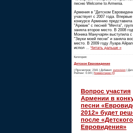
песню Welcome to Armenia.
Армения в "Детском Евровиден
участвует с 2007 года. Впервые
конкурсе Армению представила 
"Аревик" с песней "Мечта", груп
заняла второе место. В 2008 го
Моника Манучарян выступила с
"Звуки моей песни" и заняла во
место. В 2009 году Луара Айрап
испол
...
Читать дальше »
Категория:
Детское Евровидение
| Просмотров: 2341 | Добавил:
eurovision
| Дата
Рейтинг: 0.0/0 |
Комментарии (0)
Вопрос участия
Армении в конк
песни «Евровид
2012» будет реш
после «Детского
Евровидения»