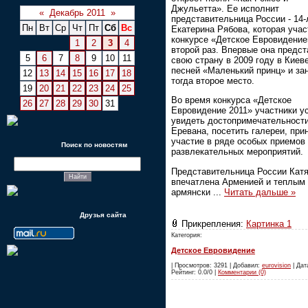
Джульетта». Ее исполнит
«
Декабрь 2011
»
представительница России - 14-
Пн
Вт
Ср
Чт
Пт
Сб
Вс
Екатерина Рябова, которая учас
конкурсе «Детское Евровидение
1
2
3
4
второй раз. Впервые она предс
5
6
7
8
9
10
11
свою страну в 2009 году в Киев
песней «Маленький принц» и за
12
13
14
15
16
17
18
тогда второе место.
19
20
21
22
23
24
25
Во время конкурса «Детское
26
27
28
29
30
31
Евровидение 2011» участники у
увидеть достопримечательност
Еревана, посетить галереи, при
участие в ряде особых приемов
Поиск по новостям
развлекательных мероприятий.
Представительница России Кат
впечатлена Арменией и теплым
армянски
...
Читать дальше »
Друзья сайта
Прикрепления:
Картинка 1
Категория:
Детское Евровидение
| Просмотров: 3291 | Добавил:
eurovision
| Дата
Рейтинг: 0.0/0 |
Комментарии (0)