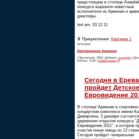
предстоящем в столице Азерба
конкурсе выразили известные
исполнители из Армении и армя
диаспоры.
tert.am, 03.12.11
Прикрепления:
Картинка 1
Категория:
Евровидение Армения
| Просмотров: 2584 | Добавил:
eurovision
| Дата
Рейтинг: 0.0/0 |
Комментарии (0)
Сегодня в Ерев
пройдет Детско
Евровидение 20
В столице Армении в спортивно
концертном комплексе имени Ка
Демирчяна, 3 декабря состоитс
церемония открытия конкурса "
Евровидение 2011", в котором п
участие юные певцы из 13 стран
Сегодня пройдет генеральная