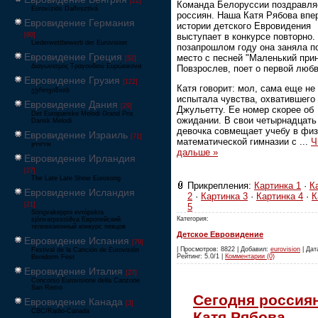
[22]
Команда Белоруссии поздравля
Eurovíziós Dalfesztivá
россиян. Наша Катя Рябова впе
Евровидение Германия
истории детского Евровидения
выступает в конкурсе повторно.
[80]
Liederwettbewerb der Eurovision
позапрошлом году она заняла п
Евровидение Греция
место с песней "Маленький прин
[52]
Διαγωνισμός Τραγουδιού Ευρώεικονα
Повзрослев, поет о первой любв
Евровидение Грузия
[122]
Катя говорит: мол, сама еще не
ევროვიზიის
испытала чувства, охватившего
Евровидение Дания
[29]
Джульетту. Ее номер скорее об
Det Europæiske Melodi Grand Prix
ожидании. В свои четырнадцать
Dansk Melodi
девочка совмещает учебу в физ
Евровидение Израиль
[71]
математической гимназии с
...
Ч
‏אירוויזיון
дальше »
Евровидение Ирландия
[27]
The Late Late Show Eurosong
Прикрепления:
Картинка 1
·
К
Евровидение Исландия
2
·
Картинка 3
·
Картинка 4
·
К
[21]
5
Söngvakeppni evrópskra
Категория:
sjónvarpsstöðva Европейский
телевизионный конкурс певцов
Детское Евровидение
Евровидение Испания
[79]
| Просмотров: 8822 | Добавил:
eurovision
| Дата
Festival de la Canción de Eurovisión
Рейтинг: 5.0/1 |
Комментарии (0)
Benidorm Fest
Евровидение Италия
[27]
Concorso Eurovisione della Canzone
San Remo
Сегодня россия
Евровидение Канада
[3]
CBC/Radio-Canada
Катя Рябова