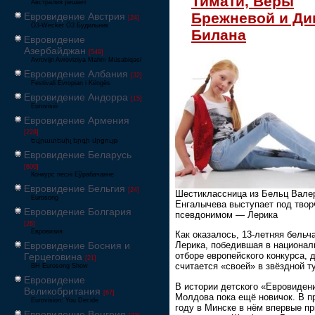
Тимати, Веры
Австралия решает
Брежневой и Д
Евровидение Австрия
[24]
Ö3-Wecker Ö3 Будильник
Билана
Евровидение
Азербайджан
[549]
Avrovijn Avroviziya Mahnı Müsabiqəsi
Евровидение Албания
[32]
Festivali Evropian i Këngës
Евровидение Андорра
[15]
Eurovisió
Евровидение Армения
[228]
Եվրատեսիլ երգի մրցույթ
Евровидение Беларусь
[600]
Конкурс песні Еўрабачанне
Евровидение Бельгия
[24]
Шестиклассница из Бельц Вале
Eurosong
Енгалычева выступает под твор
Евровидение Болгария
псевдонимом — Лерика
[26]
Евровизия
Как оказалось, 13-летняя бельч
Евровидение Босния и
Лерика, победившая в национа
отборе европейского конкурса, 
Герцеговина
[21]
считается «своей» в звёздной т
BH Eurosong Show
Евровидение
В истории детского «Евровиден
Великобритания
[67]
Молдова пока ещё новичок. В 
Eurovision: You Decide
году в Минске в нём впервые п
Евровидение Венгрия