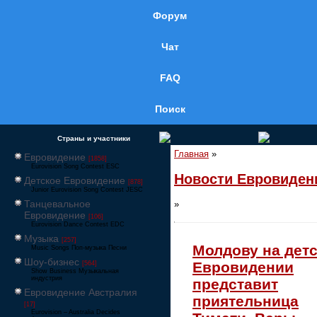
Форум
Чат
FAQ
Поиск
Страны и участники
Главная
»
Евровидение
[1858]
Eurovision Song Contest ESC
Новости Евровиден
Детское Евровидение
[878]
Junior Eurovision Song Contest JESC
Танцевальное
»
Евровидение
[106]
Eurovision Dance Contest EDC
Музыка
[257]
Молдову на дет
Music Songs Поп-музыка Песни
Шоу-бизнес
Евровидении
[564]
Show Business Музыкальная
индустрия
представит
Евровидение Австралия
приятельница
[17]
Eurovision – Australia Decides