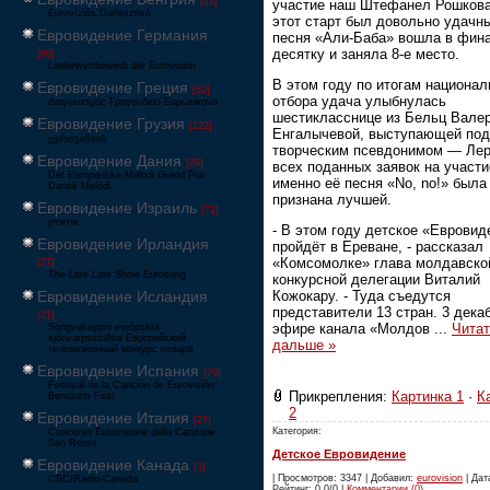
[22]
участие наш Штефанел Рошкова
Eurovíziós Dalfesztivá
этот старт был довольно удачн
Евровидение Германия
песня «Али-Баба» вошла в фин
десятку и заняла 8-е место.
[80]
Liederwettbewerb der Eurovision
В этом году по итогам национал
Евровидение Греция
[52]
отбора удача улыбнулась
Διαγωνισμός Τραγουδιού Ευρώεικονα
шестикласснице из Бельц Вале
Евровидение Грузия
[122]
Енгалычевой, выступающей под
ევროვიზიის
творческим псевдонимом — Лер
Евровидение Дания
[29]
всех поданных заявок на участи
Det Europæiske Melodi Grand Prix
именно её песня «No, no!» была
Dansk Melodi
признана лучшей.
Евровидение Израиль
[71]
‏אירוויזיון
- В этом году детское «Евровид
Евровидение Ирландия
пройдёт в Ереване, - рассказал
«Комсомолке» глава молдавско
[27]
The Late Late Show Eurosong
конкурсной делегации Виталий
Евровидение Исландия
Кожокару. - Туда съедутся
представители 13 стран. 3 дека
[21]
эфире канала «Молдов
...
Читат
Söngvakeppni evrópskra
sjónvarpsstöðva Европейский
дальше »
телевизионный конкурс певцов
Евровидение Испания
[79]
Festival de la Canción de Eurovisión
Прикрепления:
Картинка 1
·
К
Benidorm Fest
2
Евровидение Италия
[27]
Категория:
Concorso Eurovisione della Canzone
San Remo
Детское Евровидение
Евровидение Канада
[3]
| Просмотров: 3347 | Добавил:
eurovision
| Дата
CBC/Radio-Canada
Рейтинг: 0.0/0 |
Комментарии (0)