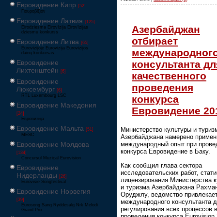
Евровидение Кипр
[52]
Γιουροβίζιον
Евровидение Латвия
[125]
Азербайджан
Eirodziesma Eirovīzija Eirovīzijas
dziesmu konkurss
отбирает
Евровидение Литва
[65]
Eurovizijoje Eurovizija Eurovizijos
международног
dainų konkursas
консультанта дл
Евровидение
Лихтенштейн
[6]
качественного
Евровидение
проведения
Люксембург
[6]
RTL Luxembourg LSC
конкурса
Евровидение Македония
Евровидение 20
[24]
Евровизија
Евровидение Мальта
Министерство культуры и туриз
[51]
MESC
Азербайджана намерено примен
Евровидение Молдова
международный опыт при прове
конкурса Евровидение в Баку.
[134]
Concursul Muzical Eurovision
Как сообщил глава сектора
Евровидение
исследовательских работ, стати
Нидерланды
[26]
лицензирования Министерства 
Eurovisie Songfestival
и туризма Азербайджана Рахма
Евровидение Норвегия
Оруджлу, ведомство привлекае
[39]
международного консультанта 
Eurosong Sang Ryddesalg Nrk Melodi
регулирования всех процессов 
Grand Prix
проведения конкурса Eurovision 